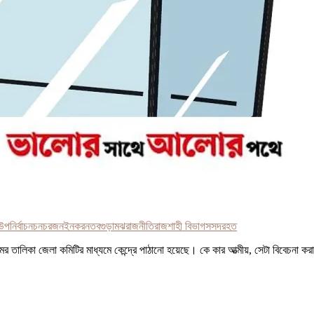
উপনির্বাচন
চন
চরজনই
নকর
নত
বগুড়া
মঝ
রাজনীতি
রাজশাহী বিভাগ
সসদর
হত
ামের তালিকা জেলা কমিটির মাধ্যমে কেন্দ্রে পাঠানো হয়েছে। কে কার আত্মীয়, সেটা বিবেচনা ক