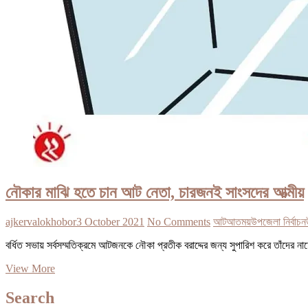
নৌকার মাঝি হতে চান আট নেতা, চারজনই সাংসদের আত্মীয়
ajkervalokhobor
3 October 2021
No Comments
আট
আতময়
উপজেলা নির্বাচন
বর্ধিত সভায় সর্বসম্মতিক্রমে আটজনকে নৌকা প্রতীক বরাদ্দের জন্য সুপারিশ করে তাঁদের ন
নৌকার
View More
মাঝি
হতে
Search
চান