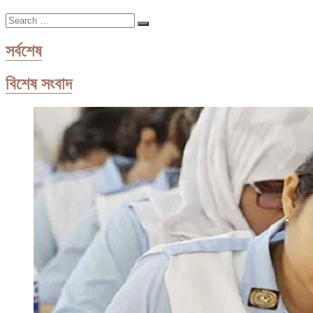
আট
Search
নেতা,
…
চারজনই
সাংসদের
সর্বশেষ
আত্মীয়
বিশেষ সংবাদ