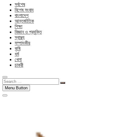
সর্বশেষ
বিশেষ সংবাদ
বাংলাদেশ
আন্তর্জাতিক
শিক্ষা
বিজ্ঞান ও প্রযুক্তি
স্বাস্থ্য
সম্পাদকীয়
কৃষি
ধর্ম
খেলা
চাকরী
Search
…
Menu Button