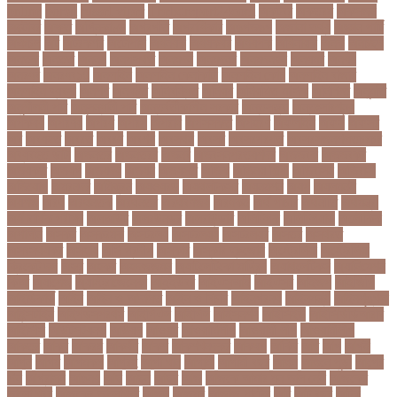
online
portal
russel viper
Thebdreport24com
অকটবর
অকতরম
অকসজন
অক্টোবর
অক্ষত
অগ্নিকাণ্ড
অগ্রগতি
অগ্রাধিকার
অঙগভঙগ
অজানা তথ্য
অজ্ঞান পার্টি
অঞচল
অট
অটরকশর
অটোপাস
অধনয়ক
অধযকষর
অধযপক
অধিনায়ক
অনক
অনচছদ
অনতক
অনতত
অননয
অনপসথত
অনমদন
অনমদনর
অনমদনহন
অনয়মর
অনযয়
অনরধব
অনরধব১৪
অনলাইন
অনলাইন কেনাকাটা
অনলাইন কোচ
অনলাইন বাজার
অনলাইন ব্যবসা
অনশণ
অনষঠত
অনিবন্ধিত
অনিয়ম
অনিয়মিত মাসিক
অনিশ্চিত
অনুমতি
অনুশীলনী পাঠ
অনুসন্ধানী পাঠ
অন্তর্বর্তীকালীন সরকার
অন্তসত্ত্বা
অন্তঃসারশূন্য
অপকষয়
অপরণয়
অপরধ
অপরপ
অপরাধ
অপসসকত
অপহরণ
অফলাইন
অফস
অফসর
অব
অবযহত
অবরত
অবরধ
অবশষ
অবসথন
অবসর
অবসরপরপত
অবসরসজনশলতচরচর
অব্যবহৃত ডাটা
অভনতর
অভনতরর
অভনব
অভবসনপরতযশদর
অভভবক
অভভবকর
অভযকত
অভযগ
অভযদয়
অভযন
অভযসত
অভিক
অভিনয় শিল্পী
অভিবাসন
অভিবাসী
অভিযোগ
অমরনদর
অমিক্রন
অযওয়রড
অযথলটকসর
অযনমশন
অযপ
অযলমনই
অযশজ
অরথ
অরথনতক
অরথনতর
অরথবণজয
অরধকই
অর্থ পাচার
অর্থনীতি
অর্থমন্ত্রী
অর্ধ-বার্ষিক পরীক্ষা
অলআউট
অলরউনডর
অলরাউন্ডার
অলিম্পিক
অলিম্পিয়াড
অলৌকিক
অশালীন
অসকর
অসকরমক
অসটরলয়
অসটরলয়য়
অসটরলয়র
অসতর
অসথরত
অসবসথযকর
অসহায়
অসি প্রদীপ
অস্কার
অস্কার ব্রুজোন
অস্ট্রেলিয়া
অস্ট্রেলিয়া
ক্রিকেট দল
অস্ত্র
অহকর
অহদজজমন
অ্যাটলেটিকো মাদ্রিদ
অ্যাথলেটিকস
অ্যানিমেশন
কিআ
অ্যাশেজ
অ্যাস্ট্রাজেনেকা
আইইউবর
আইএসআই
আইএসর
আইজপ
আইজিপি
আইডিকার্ড
আইন
আইন ও আদালত
আইন ও বিচার
আইনগরনথ
আইনমন্ত্রী
আইনশৃঙ্খলা
আইন্সটাইন
আইপডসপরথম
আইপিএল
আইপিল
আইসনশয
আইসিইউ
আইসিডিডিআরবি
আইসিসি
আউটসটযনড
আউয়ল
আওয়ম
আওয়ামিলীগ
আওয়ামী লীগ
আওয়ামীলীগ
আকতর
আকব
আকরম
আকর্ষণ
আকশ
আকশখনদকর
আকষপ
আকিব
আখ
আগ
আগই
আগন
আগম
আগমকল
আগরহ
আগা খান
আগামী
আগামী বছর
আগুন
আগুনে পুড়া
আগের
দিন
আগ্রাসন
আঙনয়
আছ
আছন
আছর
আজ
আজকে আমার মন ভাল নেই
আজকের
ভালো খবর
আজকের ভালোখবর
আজদ
আজমর
আজাজ পাটেল
আট
আট বছর
আটক