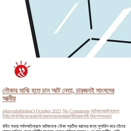
নৌকার মাঝি হতে চান আট নেতা, চারজনই সাংসদের
আত্মীয়
ajkervalokhobor
3 October 2021
No Comments
আট
আতময়
উপজেলা
নির্বাচন
উপনির্বাচন
চন
চরজনই
নকর
নত
বগুড়া
মঝ
রাজনীতি
রাজশাহী বিভাগ
সসদর
হত
বর্ধিত সভায় সর্বসম্মতিক্রমে আটজনকে নৌকা প্রতীক বরাদ্দের জন্য সুপারিশ করে তাঁদের