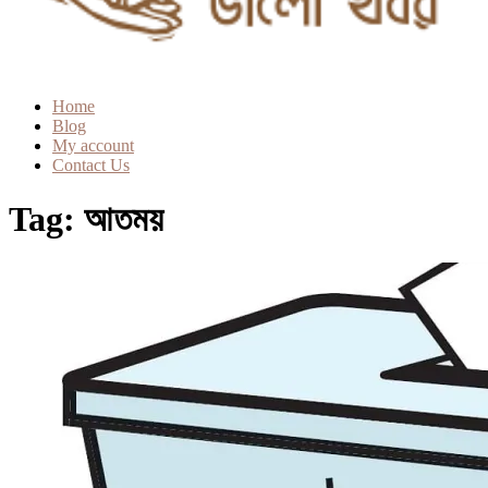
Home
Blog
My account
Contact Us
Tag:
আতময়