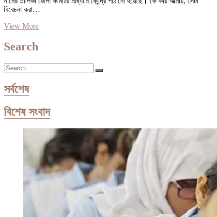
নামের তালিকা জেলা কমিটির মাধ্যমে কেন্দ্রে পাঠানো হয়েছে। কে কার আত্মীয়, সেটা
বিবেচনা করা…
নৌকার
View More
মাঝি
হতে
Search
চান
আট
Search
নেতা,
…
চারজনই
সাংসদের
সর্বশেষ
আত্মীয়
বিশেষ সংবাদ