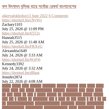
ফল উৎপাদন বৃদ্ধির হারে সর্বোচ্চ রেকর্ড বাংলাদেশের
ajkervalokhobor
13 June 2022
6 Comments
https://shorturl.fm/cNyWv
Zachary1103
July 25, 2026 @ 11:09 PM
https://shorturl.fm/65T2v
Hannah3515
July 25, 2026 @ 11:48 AM
https://shorturl.fm/FRXvG
Alexandria1649
July 24, 2026 @ 3:33 AM
https://shorturl.fm/WzFj6
Kennedy3392
July 24, 2026 @ 3:32 AM
https://shorturl.fm/rBhag
Jennifer2874
July 22, 2026 @ 4:08 AM
১ কোটি
১ ছেলে
১ লাখ
১১ হাজার
১১তম বিয়ে
১২ বছর
১ম ডোজ
২ দিন
২০২২
২০২৩
২০২৪
২০৪১
২১০
২২ বার
২৬ ফেব্রুয়ারি
৩৪ হাজার
৪ ওইকেট
৪ বল
৪০৬০
৪৩তম
৪৪
৪৪০
৪৪তম
৪৭
৪৮৩
৫
৫ গোল
৫ হাজার
৫০
৫০০ কোটি টাকা
৫৫ বছর
৫৬৫০০
৫৮৯
5G
৬
৬ উপায়
৬০
62বাংলাদেশ
৬ষষ্ঠ
৭
৭ মার্চ
৭১
৭১৩
৭ম বার
৮
৮০
৯
৯০
৯৭
৯৮
ajker valo khobor
ajkervalokhobor
All news
bangla
bangladesh
breaking news
ecommerce
education news
evaly
latest news
news