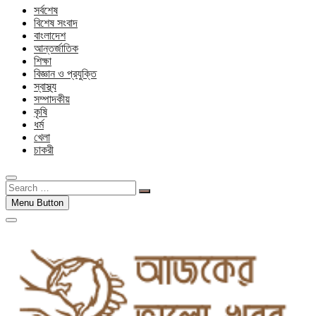
সর্বশেষ
বিশেষ সংবাদ
বাংলাদেশ
আন্তর্জাতিক
শিক্ষা
বিজ্ঞান ও প্রযুক্তি
স্বাস্থ্য
সম্পাদকীয়
কৃষি
ধর্ম
খেলা
চাকরী
Search
…
Menu Button