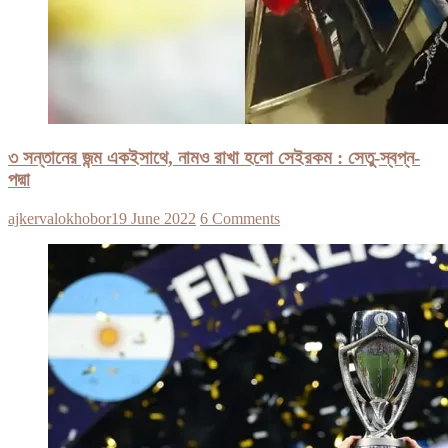
৩ সন্তানের জন্ম একইসাথে, নামও রাখা হলো সেইরকম : সেতু-স্বপ্ন-
পদ্মা
ajkervalokhobor
19 June 2022
6 Comments