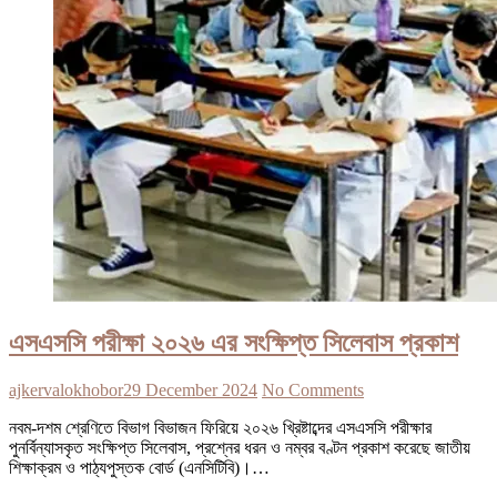
এসএসসি পরীক্ষা ২০২৬ এর সংক্ষিপ্ত সিলেবাস প্রকাশ
ajkervalokhobor
29 December 2024
No Comments
নবম-দশম শ্রেণিতে বিভাগ বিভাজন ফিরিয়ে ২০২৬ খ্রিষ্টাব্দের এসএসসি পরীক্ষার
পুনর্বিন্যাসকৃত সংক্ষিপ্ত সিলেবাস, প্রশ্নের ধরন ও নম্বর বণ্টন প্রকাশ করেছে জাতীয়
শিক্ষাক্রম ও পাঠ্যপুস্তক বোর্ড (এনসিটিবি)।…