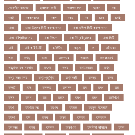
ডোয়াইন ব্রাভো
ড্যারেন সামি
ড্রাগন ফল
ড্রোন
ঢক
ঢকই
ঢককলকতর
ঢকত
ঢকয়
ঢব
ঢবর
ঢলই
ঢাকা
ঢাকা উত্তর সিটি করপোরেশন
ঢাকা দক্ষিণ সিটি করপোরেশন
ঢাকা ববিশ্ববিদ্যালয়
ঢাকা বিভাগ
ঢাকা বিশ্ববিদ্যালয়
ঢাকা সিটি
ঢাবি
ঢাবি-ক ইউনিট
ঢালিউড
ঢেড়স
ত
তইওয়ন
তক
তখড়
তচছ
তজগওয়
তজরত
ততয়চতরথ
তত্ত্বাবধায়ক সরকার
তৎপর
তথয
তথযমনতর
তথ্য
তথ্য মন্ত্রণালয়
তথ্যপ্রযুক্তি
তথ্যমন্ত্রী
তদন্ত
তদর
তদরই
তন
তনদনর
তফসল
তব
তবথ
তম
তমম
তযগ
তর
তরক
তরখ
তরগ
তরটপরণ
তরণ
তরণতরণদর
তরণয
তরমজ
তরমুজ বিক্রেতা
তরুণ
তল
তলক
তলন
তলবন
তলবনক
তলবনর
তলর
তললন
তলশএর
তসলিমা নাসরিন
তহল