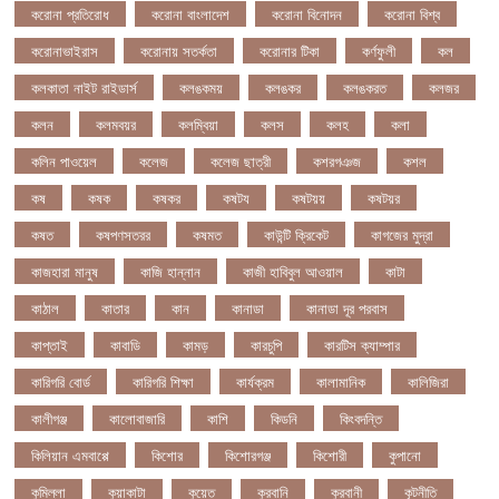
করোনা প্রতিরোধ
করোনা বাংলাদেশ
করোনা বিনোদন
করোনা বিশ্ব
করোনাভাইরাস
করোনায় সতর্কতা
করোনার টিকা
কর্ণফুলী
কল
কলকাতা নাইট রাইডার্স
কলঙকময়
কলঙকর
কলঙকরত
কলজর
কলন
কলমবয়র
কলম্বিয়া
কলস
কলহ
কলা
কলিন পাওয়েল
কলেজ
কলেজ ছাত্রী
কশরগঞজ
কশল
কষ
কষক
কষকর
কষটয
কষটয়য়
কষটয়র
কষত
কষপণসতরর
কষমত
কাউন্টি ক্রিকেট
কাগজের মুদ্রা
কাজহারা মানুষ
কাজি হান্নান
কাজী হাবিবুল আওয়াল
কাটা
কাঠাল
কাতার
কান
কানাডা
কানাডা দূর পরবাস
কাপ্তাই
কাবাডি
কামড়
কারচুপি
কারটিস ক্যাম্পার
কারিগরি বোর্ড
কারিগরি শিক্ষা
কার্যক্রম
কালামানিক
কালিজিরা
কালীগঞ্জ
কালোবাজারি
কাশি
কিডনি
কিংবদন্তি
কিলিয়ান এমবাপ্পে
কিশোর
কিশোরগঞ্জ
কিশোরী
কুপানো
কুমিল্লা
কুয়াকাটা
কুয়েত
কুরবানি
কুরবানী
কূটনীতি