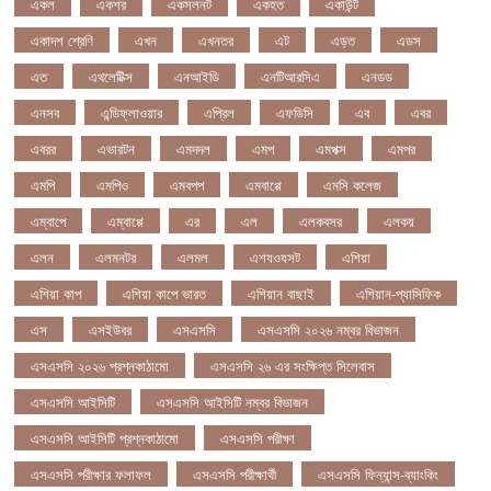
একল
একশর
একসলনট
একহত
একাউন্ট
একাদশ শ্রেণি
এখন
এখনতর
এট
এড়ত
এডস
এত
এথলেটিক্স
এনআইডি
এনটিআরসিএ
এনডড
এনসব
এন্ডিফ্লাওয়ার
এপ্রিল
এফডিসি
এব
এবর
এবরর
এভারটন
এমদদল
এমপ
এমপক্স
এমপর
এমপি
এমপিও
এমবপপ
এমবাপ্পে
এমসি কলেজ
এম্বাপে
এম্বাপ্পে
এর
এল
এলকবসর
এলকয়
এলন
এলমনটর
এলমল
এশযওযসট
এশিয়া
এশিয়া কাপ
এশিয়া কাপে ভারত
এশিয়ান বাছাই
এশিয়ান-প্যাসিফিক
এস
এসইউবর
এসএসসি
এসএসসি ২০২৬ নম্বর বিভাজন
এসএসসি ২০২৬ প্রশ্নকাঠামো
এসএসসি ২৬ এর সংক্ষিপ্ত সিলেবাস
এসএসসি আইসিটি
এসএসসি আইসিটি নম্বর বিভাজন
এসএসসি আইসিটি প্রশ্নকাঠামো
এসএসসি পরীক্ষা
এসএসসি পরীক্ষার ফলাফল
এসএসসি পরীক্ষার্থী
এসএসসি ফিন্যান্স-ব্যাংকিং