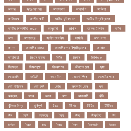
জসদর
জহঙগরনগরর
জাকারবার্গ
জাকার্বাগ
জাজিরা
জাতিসংঘ
জাতীয় পার্টি
জাতীয় ফুটবল দল
জাতীয় বিশ্ববিদ্যালয়
জাতীয় শিক্ষানীতি ২০১০
জানুয়ারি
জাপান
জাফর ইকবাল
জাভি
জাম
জামালপুর
জারিন তাসনিম
জার্মানি
জাল সনদ
জাসদ
জাহাঙ্গীর আলম
জাহাঙ্গীরনগর বিশ্ববিদ্যালয়
জাহাজ
জাহানারা
জিএম কাদের
জিডি
জিদান
জিপিএ ৫
জিমেইল
জিম্বাবুয়ে
জীবনযাপন
জীবনের গল্প
জুয়া
জেএসসি
জেডিসি
জেনে নিন
জেরার্ড পিকে
জেসমিন আরা
জো বাইডেন
জো রুট
জোর
জ্বালানি তেল
ঝড়
ঝনইদহ
ঝমন
ঝলক
ঝাপ
ঝালকাঠি
ঝুঁকি
ঝুঁকিতে বিশ্ব
ঝুকিপূর্ণ
ট২০
টইগর
টইটর
টইটরর
টক
টকট
টকনতর
টকয়
টকর
টটয়নটত
টন
টনটন
টনত
টভ
টরক
টরন
টরনমনট
টরনর