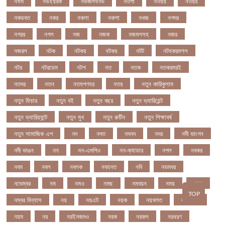
নঈম
নউইয়রক
নউজলযনড
নওগাঁ
নওয়য়
নওয়র
নকডবত
নকর
নকলা
নকশা
নখজ
নগদর
নগরর
নগল
নজ
নজক
নজমলসহ
নজর
নজরল
নটক
নটকয়
নটকর
নটট
নটযকরমশল
নটর
নটরডেম
নটশ
নত
নতক
নতকরমরই
নতদর
নতন
নতযপণযর
নতর
নতুন কারিকুলাম
নতুন ফিচার
নতুন বই
নতুন বছর
নতুন ভ্যারিয়েন্ট
নতুন ভ্যারিয়্যান্ট
নতুন মুখ
নতুন রুটিন
নতুন শিক্ষাবর্ষ
নতুন সামাজিক এপ
নদ
নদত
নদনদ
নদর
নদী ভাংগন
নদী ভাঙন
নন
নন-এমপিও
নন-ক্যাডার
নপল
নবকর
নবম
নবল
নবলক
নবহনত
নবি
নভমবর
নভেম্বর
নম
নমও
নমছ
নমবয়ন
নময়
নমর
TOP
নম্বর বিন্যাস
নয়
নয়এট
নয়ক
নয়খলত
নয়নতরণ
নয়ম
নর
নরইনজদও
নরক
নরকল
নরধরণ