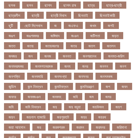
ছলক
ছলন
ছাগল
ছাগল চাষ
ছাত্র
ছাত্র-ছাত্রী
ছাত্রলীগ
ছাত্রী
ছাত্রী নিবাস
ছিনতাই
ছিনতাইকারী
ছুটি
ছোট সিলেবাস
জ
জএফএ
জখম
জগই
জঙগ
জঙগবদদর
জঙ্গিবাদ
জঞন
জটিলতা
জড়ত
জতত
জতয়
জতয়করণর
জতর
জতল
জতলন
জদজর
জন
জনজ
জননত
জনপরতনধ
জনমত-জরিপ
জনমবরষকর
জনমশতবরষক
জনয
জনর
জনলন
জনশ
জনশক্তি
জনশুমারি
জনসংখ্যা
জনসনর
জনসমকষ
জন্ডিস
জন্ম নিবন্ধন
জন্মনিবন্ধন
জন্মনিয়ন্ত্রণ
জপ
জবন
জবনর
জববজঞন
জববদহ
জবি
জম
জমর
জমি
জমি নিবন্ধন
জয়
জয় বড়ুয়া
জয়উদদন
জয়গ
জয়ন
জয়নাল হাজারি
জয়পুরহাট
জয়র
জয়রথ
জয়া আহসান
জর
জরকশরক
জরমন
জরমনর
জরিমানা
জর্ডান
জর্দান
জল
জলবদধতয়
জলল
জশ হ্যাজলউড