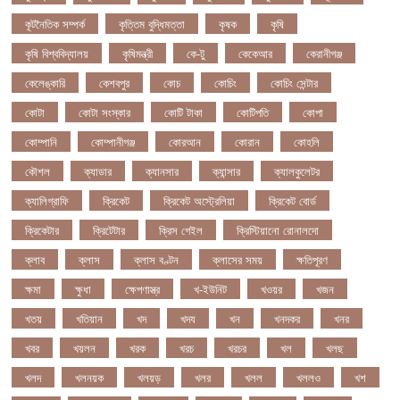
কূটনৈতিক সম্পর্ক
কৃত্তিম বুদ্ধিমত্তা
কৃষক
কৃষি
কৃষি বিশ্ববিদ্যালয়
কৃষিমন্ত্রী
কে-টু
কেকেআর
কেরানীগঞ্জ
কেলেঙ্কারি
কেশবপুর
কোচ
কোচিং
কোচিং সেন্টার
কোটা
কোটা সংস্কার
কোটি টাকা
কোটিপতি
কোপা
কোম্পানি
কোম্পানীগঞ্জ
কোরআন
কোরান
কোহলি
কৌশল
ক্যাডার
ক্যানসার
ক্যান্সার
ক্যালকুলেটর
ক্যালিগ্রাফি
ক্রিকেট
ক্রিকেট অস্ট্রেলিয়া
ক্রিকেট বোর্ড
ক্রিকেটার
ক্রিটেটার
ক্রিস গেইল
ক্রিস্টিয়ানো রোনালদো
ক্লাব
ক্লাস
ক্লাস বণ্টন
ক্লাসের সময়
ক্ষতিপূরণ
ক্ষমা
ক্ষুধা
ক্ষেপণাস্ত্র
খ-ইউনিট
খওয়র
খজন
খতয়
খতিয়ান
খদ
খদয
খন
খনদকর
খনর
খবর
খয়লন
খরক
খরচ
খরচর
খল
খলছ
খলদ
খলনয়ক
খলয়ড়
খলর
খলল
খললও
খশ