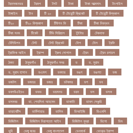
টরনসজনডর
টরমপ
টসট
টাকা
টাকা আত্মসাৎ
টাংগাইল
টাঙ্গাইল
টান
টি ২০
টি টোয়েন্টি ক্রিকেট
টি টোয়েন্টি বিশ্বকাপ
টি২০
টি২০ বিশ্বকাপ
টিউশন ফি
টিকা
টিকা নিবন্ধন
টিকা সনদ
টিকেট
টিভি সিরিয়াল
টুইটার
টেকনাফ
টেলিভিশন
টেস্ট
টেস্ট ক্রিকেট
টোপ
টোল
ট্রফি
ট্রাফিক আইন
ট্রাম্প
ট্রুথ সোশাল
ট্রেন
ট্রেন চলাচল
ঠকত
ঠাকুরগাঁও
ঠাকুরগাঁও সদর
ড
ড. মুরাদ
ড. মুরাদ হাসান
ডএমপ
ডকতর
ডঙগ
ডঙগত
ডজ
ডজটল
ডজয়র
ডজর
ডটকমর
ডপ
ডব
ডবলউএইচও
ডভড
ডয়মনড
ডরন
ডস
ডসক
ডসমবর
ডা. শেহলিনা আহমেদ
ডাকাতি
ডাবল সেঞ্চুরি
ডায়াবেটিস
ডার্বিশায়ার
ডালিম
ডিআইজি
ডিএমপি
ডিজিটাল
ডিজিটাল নিরাপত্তা আইন
ডিজিটাল মুদ্রা
ডিপো
ডিম
ডুবি
ডেঙ্গু জ্বর
ডেঙ্গু বাংলাদেশ
ডেনমার্ক
ডোনাল্ড ট্রাম্প