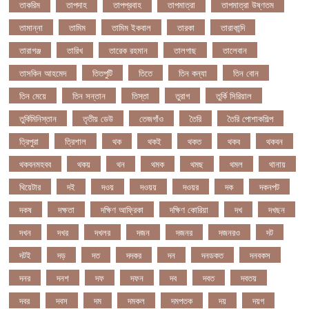
তাকরিম
তাপদাহ
তাপপ্রবাহ
তাপমাত্রা
তাপমাত্রা উষ্ণতম
তামান্না
তামিম
তামিম ইকবাল
তারকা
তারাকান্দি
তারাগঞ্জ
তারিখ
তারেক রহমান
তালগাছ
তালেবান
তাসকিন আহমেদ
তিতপুটি
তিতে
তিন কন্যা
তিন বোন
তিন মেয়ে
তিন সন্তান
তিস্তা
তুরাগ
তুর্কি সিরিয়াল
তুর্কিমিনিস্তান
তৃতীয় ডেউ
তেজগাঁও
তৈরি
তৈরি পোশাকশিল্প
ত্রিপুরা
ত্রিশাল
থক
থকই
থকত
থকব
থকবন
থকবনমহবব
থকয়
থন
থমক
থমছ
থমল
থানায়
থিয়েটার
দই
দওয়
দওয়য়
দওয়র
দক
দকনপট
দকষ
দক্ষতা
দক্ষিণ আফ্রিকা
দক্ষিণ কোরিয়া
দখ
দখছন
দখন
দখর
দখলর
দজন
দজনর
দজনরও
দট
দটই
দড়
দত
দদকর
দন
দনডকত
দনবকস
দনর
দনশ
দফ
দফন
দব
দবত
দবতয়
দবর
দবস
দম
দমকল
দমপতক
দয়
দয়গ