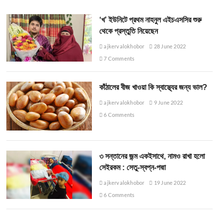
‘খ’ ইউনিটে প্রথম নাহনুল এইচএসসির শুরু
থেকে প্রস্তুতি নিয়েছেন
ajkervalokhobor
28 June 2022
7 Comments
কাঁঠালের বীজ খাওয়া কি স্বাস্থ্যের জন্য ভাল?
ajkervalokhobor
9 June 2022
6 Comments
৩ সন্তানের জন্ম একইসাথে, নামও রাখা হলো
সেইরকম : সেতু-স্বপ্ন-পদ্মা
ajkervalokhobor
19 June 2022
6 Comments