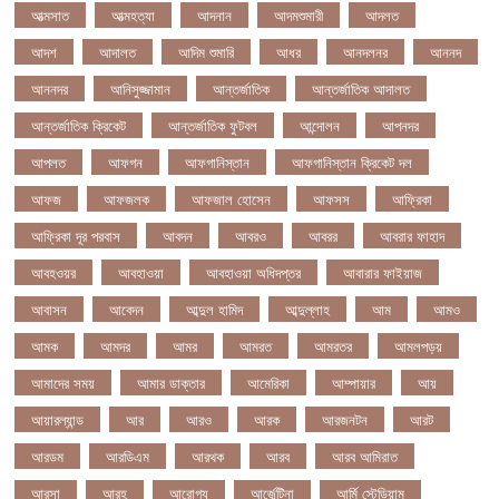
আত্মসাত
আত্মহত্যা
আদনান
আদমশুমারী
আদলত
আদশ
আদালত
আদিম শুমারি
আধর
আনদলনর
আননদ
আননদর
আনিসুজ্জামান
আন্তর্জাতিক
আন্তর্জাতিক আদালত
আন্তর্জাতিক ক্রিকেট
আন্তর্জাতিক ফুটবল
আন্দোলন
আপনদর
আপলত
আফগন
আফগানিস্তান
আফগানিস্তান ক্রিকেট দল
আফজ
আফজলক
আফজাল হোসেন
আফসস
আফ্রিকা
আফ্রিকা দূর পরবাস
আবদন
আবরও
আবরর
আবরার ফাহাদ
আবহওয়র
আবহাওয়া
আবহাওয়া অধিদপ্তর
আবারার ফাইয়াজ
আবাসন
আবেদন
আব্দুল হামিদ
আব্দুল্লাহ
আম
আমও
আমক
আমদর
আমর
আমরত
আমরতর
আমলপড়য়
আমাদের সময়
আমার ডাক্তার
আমেরিকা
আম্পায়ার
আয়
আয়ারল্যান্ড
আর
আরও
আরক
আরজনটন
আরট
আরডম
আরডিএম
আরথক
আরব
আরব আমিরাত
আরসা
আরহ
আরোগ্য
আর্জেন্টিনা
আর্মি স্টেডিয়াম