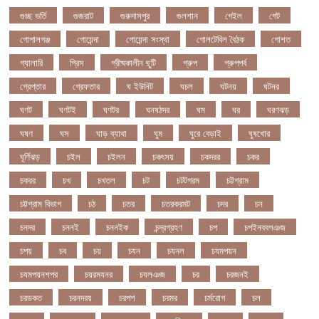
গুচ্ছ ভর্তি
গুজরাট
গুরুদাসপুর
গুলশান
গেইল
গেট
গোপালগঞ্জ
গোয়েন্দা
গোয়েন্দা সংস্থা
গোলটেবিল বৈঠক
গোশত
গ্যালারি
গ্রিস
গ্রীষ্মকালীন ছুটি
গ্রুপ
গ্রুপপর্ব
গ্রেপ্তার
গ্রেফতার
ঘ ইউনিট
ঘচল
ঘটনয়
ঘটনর
ঘণট
ঘণটই
ঘণটর
ঘনষঠদর
ঘম
ঘর
ঘরণঝড়
ঘষণ
ঘস
ঘাড় ব্যাথা
ঘুম
ঘুরে বেড়াই
ঘুষখোর
ঘূর্ণিঝড়
চইল
চইলন
চকৎসয়
চকদরর
চকর
চকরর
চখ
চখতল
চট
চটটগরম
চট্টগ্রাম
চট্টগ্রাম বিভাগ
চঠ
চতর
চতরকরমট
চদর
চন
চনদর
চননই
চননইক
চন্দ্রগ্রহণ
চপ
চপইনববগঞজ
চপয়
চব
চয়
চযন
চযনল
চযমপয়ন
চযমপয়নশপর
চয়রমযনর
চযলঞজ
চর
চরজনই
চরডকত
চরনদরয়
চরপশ
চরমর
চর্মরোগ
চল