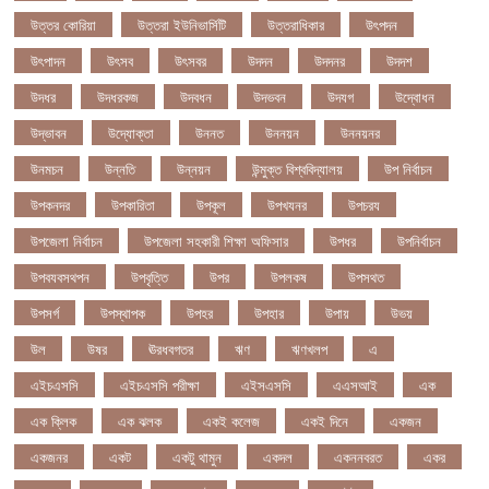
উত্তর কোরিয়া
উত্তরা ইউনিভার্সিটি
উত্তরাধিকার
উৎপদন
উৎপাদন
উৎসব
উৎসবর
উদদন
উদদনর
উদদশ
উদধর
উদধরকজ
উদবধন
উদভবন
উদযগ
উদ্বোধন
উদ্ভাবন
উদ্যোক্তা
উননত
উননয়ন
উননয়নর
উনমচন
উন্নতি
উন্নয়ন
উন্মুক্ত বিশ্ববিদ্যালয়
উপ নির্বাচন
উপকনদর
উপকারিতা
উপকূল
উপখযনর
উপচরয
উপজেলা নির্বাচন
উপজেলা সহকারী শিক্ষা অফিসার
উপধর
উপনির্বাচন
উপবযবসথপন
উপবৃত্তি
উপর
উপলকষ
উপসথত
উপসর্গ
উপস্থাপক
উপহর
উপহার
উপায়
উভয়
উল
উষর
ঊরধবগতর
ঋণ
ঋণখলপ
এ
এইচএসসি
এইচএসসি পরীক্ষা
এইসএসসি
এএসআই
এক
এক ক্লিক
এক ঝলক
একই কলেজ
একই দিনে
একজন
একজনর
একট
একটু থামুন
একদল
একননবরত
একর