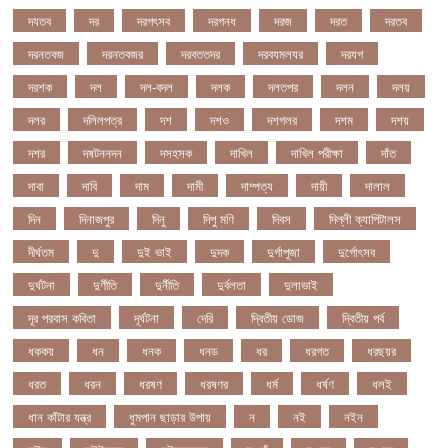
দযতব
দর
দরগৎসব
দরগনধ
দরজ
দরত
দরতব
দরনতবজ
দরনতবজর
দরবততদর
দরবযমলযর
দরযগ
দরশক
দল
দল-বদল
দলক
দলতপর
দলন
দলয়
দলর
দলিলপত্র
দশ
দশও
দশগলর
দশম
দশয়
দশর
দষটননদন
দসহসক
দাখিল
দাখিল পরীক্ষা
দাঁত
দাবা
দাবি
দাম
দামী
দাম্পত্য
দায়ী
দালাল
দিন
দিনাজপুর
দিনু
দিপু মণি
দিবস
দিল্লী ক্যাপিটালস
দীর্ঘতম
দু
দুই ভাই
দুদক
দুর্গাপূজা
দুর্গোৎসব
দুর্ঘটনা
দুর্ণীতি
দুর্নীতি
দুর্বলতা
দুলাভাই
দূর পরবাস কবিতা
দূর্ঘটনা
দেরি
দ্বিতীয় ডোজ
দ্বিতীয় পর্ব
ধককয়
ধন
ধনক
ধনড
ধর
ধরগত
ধরছয়র
ধরত
ধরন
ধরষণ
ধরষণর
ধর্ম
ধর্ষণ
ধলই
ধান কাঁটার যন্ত্র
ধুমপান ছাড়ার উপায়
ন
নই
নইন