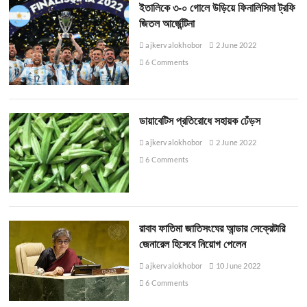
ইতালিকে ৩-০ গোলে উড়িয়ে ফিনালিসিমা ট্রফি
জিতল আর্জেন্টিনা
ajkervalokhobor
2 June 2022
6 Comments
ডায়াবেটিস প্রতিরোধে সহায়ক ঢেঁড়স
ajkervalokhobor
2 June 2022
6 Comments
রাবাব ফাতিমা জাতিসংঘের আন্ডার সেক্রেটারি
জেনারেল হিসেবে নিয়োগ পেলেন
ajkervalokhobor
10 June 2022
6 Comments