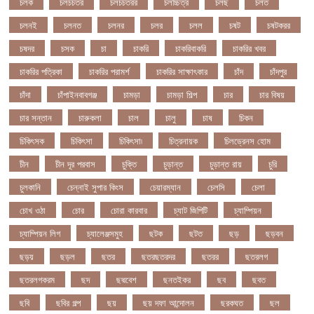
চলক
চলচচতর
চলচচতরর
চলচ্চিত্র
চলছ
চলত
চলনই
চলনত
চলনর
চলর
চলল
চষট
চষটকরর
চষদর
চসক
চা
চাকরি
চাকরিবাকরি
চাকরির খবর
চাকরির পত্রিকা
চাকরির পরামর্শ
চাকরির সাক্ষাৎকার
চাঁদ
চাঁদপুর
চাঁদা
চাঁপাইনবাবগঞ্জ
চামড়া
চামড়া শিল্প
চার
চার বিষয়
চার সন্তান
চারুকলা
চাল
চালু
চাষ
চিকন
চিকিৎসক
চিকিৎসা
চিকিৎসা৷
চিত্রনায়ক
চিলড্রেনস হোম
চীন
চীন দূর পরবাস
চুক্তি
চুড়ান্ত
চুড়ান্ত রায়
চুরি
চুলকানি
চেন্নাই সুপার কিংস
চেয়ারম্যান
চেলসি
চেলা
চোখ ওঠা
চোর
চোরা কারবার
চ্যাট জিপিটি
চ্যাম্পিয়ন
চ্যাম্পিয়ন লিগ
চ্যালেঞ্জসমুহ
ছটক
ছটত
ছড়
ছড়বন
ছড়য়
ছড়ল
ছতর
ছতরছতরদর
ছতরর
ছতরলগ
ছতরলগকরম
ছদ
ছদ্মবেশ
ছনতইকর
ছব
ছবত
ছবি
ছবির গল্প
ছয়
ছয় দফা আন্দোলন
ছরকঘত
ছল