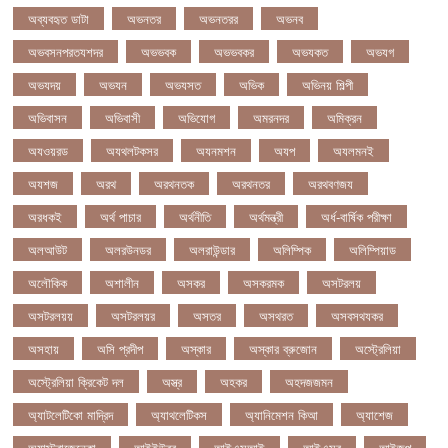
অব্যবহৃত ডাটা
অভনতর
অভনতরর
অভনব
অভবসনপরতযশদর
অভভবক
অভভবকর
অভযকত
অভযগ
অভযদয়
অভযন
অভযসত
অভিক
অভিনয় শিল্পী
অভিবাসন
অভিবাসী
অভিযোগ
অমরনদর
অমিক্রন
অযওয়রড
অযথলটকসর
অযনমশন
অযপ
অযলমনই
অযশজ
অরথ
অরথনতক
অরথনতর
অরথবণজয
অরধকই
অর্থ পাচার
অর্থনীতি
অর্থমন্ত্রী
অর্ধ-বার্ষিক পরীক্ষা
অলআউট
অলরউনডর
অলরাউন্ডার
অলিম্পিক
অলিম্পিয়াড
অলৌকিক
অশালীন
অসকর
অসকরমক
অসটরলয়
অসটরলয়য়
অসটরলয়র
অসতর
অসথরত
অসবসথযকর
অসহায়
অসি প্রদীপ
অস্কার
অস্কার ব্রুজোন
অস্ট্রেলিয়া
অস্ট্রেলিয়া ক্রিকেট দল
অস্ত্র
অহকর
অহদজজমন
অ্যাটলেটিকো মাদ্রিদ
অ্যাথলেটিকস
অ্যানিমেশন কিআ
অ্যাশেজ
অ্যাস্ট্রাজেনেকা
আইইউবর
আইএসআই
আইএসর
আইজপ