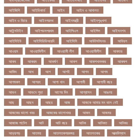
আইজিপি
আইডিকার্ড
আইন
আইন ও আদালত
আইন ও বিচার
আইনগরনথ
আইনমন্ত্রী
আইনশৃঙ্খলা
আইন্সটাইন
আইপডসপরথম
আইপিএল
আইপিল
আইসনশয
আইসিইউ
আইসিডিডিআরবি
আইসিসি
আউটসটযনড
আউয়ল
আওয়ম
আওয়ামিলীগ
আওয়ামী লীগ
আওয়ামীলীগ
আকতর
আকব
আকরম
আকর্ষণ
আকশ
আকশখনদকর
আকষপ
আকিব
আখ
আগ
আগই
আগন
আগম
আগমকল
আগরহ
আগা খান
আগামী
আগামী বছর
আগুন
আগুনে পুড়া
আগের দিন
আগ্রাসন
আঙনয়
আছ
আছন
আছর
আজ
আজকে আমার মন ভাল নেই
আজকের ভালো খবর
আজকের ভালোখবর
আজদ
আজমর
আজাজ পাটেল
আট
আট বছর
আটক
আটকত
আটকর
আড়য়পড়
আতময়
আতলতকপরকষয়
আতলতকর
আত্মবিশ্বাস