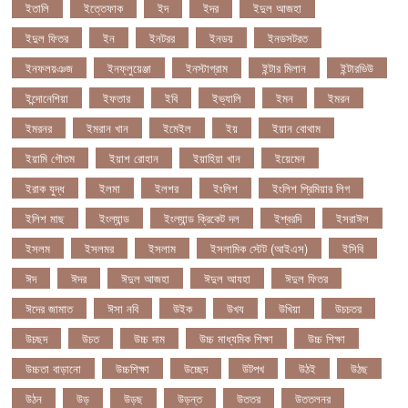
ইতালি
ইত্তেফাক
ইদ
ইদর
ইদুল আজহা
ইদুল ফিতর
ইন
ইনটরর
ইনডয়
ইনডসটরত
ইনফলয়ঞজ
ইনফ্লুয়েঞ্জা
ইনস্টাগ্রাম
ইন্টার মিলান
ইন্টারভিউ
ইন্দোনেশিয়া
ইফতার
ইবি
ইভ্যালি
ইমন
ইমরন
ইমরনর
ইমরান খান
ইমেইল
ইয়
ইয়ান বোথাম
ইয়ামি গৌতম
ইয়াশ রোহান
ইয়াহিয়া খান
ইয়েমেন
ইরাক যুদ্ধ
ইলমা
ইলশর
ইংলিশ
ইংলিশ প্রিমিয়ার লিগ
ইলিশ মাছ
ইংল্যান্ড
ইংল্যান্ড ক্রিকেট দল
ইশ্বরদি
ইসরাঈল
ইসলম
ইসলমর
ইসলাম
ইসলামিক স্টেট (আইএস)
ইসিবি
ঈদ
ঈদর
ঈদুল আজহা
ঈদুল আযহা
ঈদুল ফিতর
ঈদের জামাত
ঈসা নবি
উইক
উখয
উখিয়া
উচচতর
উচছদ
উচত
উচ্চ দাম
উচ্চ মাধ্যমিক শিক্ষা
উচ্চ শিক্ষা
উচ্চতা বাড়ানো
উচ্চশিক্ষা
উচ্ছেদ
উটপখ
উঠই
উঠছ
উঠন
উড়
উড়ছ
উড়ন্ত
উততর
উততলনর