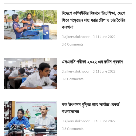
বিদেশে কম্পিউটার বিজ্ঞানে উচ্চশিক্ষা, দেশে
ফিরে গড়েছেন মাছ ধরার টোপ ও চার তৈরির
কারখানা
ajkervalokhobor
11 June 2022
6 Comments
এসএসসি পরীক্ষা ২০২২ এর রুটিন প্রকাশ
ajkervalokhobor
11 June 2022
6 Comments
ফল উৎপাদন বৃদ্ধির হারে সর্বোচ্চ রেকর্ড
বাংলাদেশের
ajkervalokhobor
13 June 2022
6 Comments