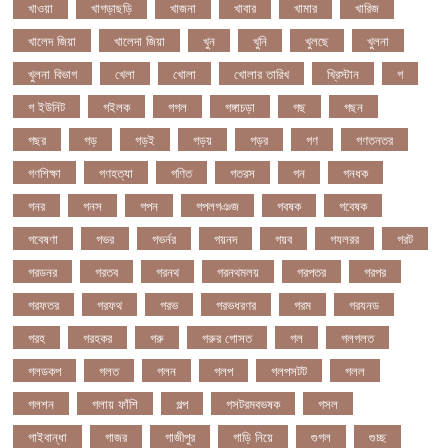
খাওয়া
খাগড়াছড়ি
খাজনা
খাবার
খামার
খারিজ
খালেদ জিয়া
খালেদা জিয়া
খুন
খুনি
খুলছে
খুলনা
খুলনা বিভাগ
খেলা
খোলা
খোলার তারিখ
খ্রিস্টান
গ
গ ইউনিট
গইলক
গগল
গঙ্গাচড়া
গছ
গছন
গছর
গড়
গড়ই
গড়য়
গড়র
গণ
গণতনতর
গণশিক্ষা
গণহত্যা
গণিত
গতরস
গন
গনধক
গনর
গনস
গপন
গপলগঞজ
গবষক
গবেষক
গবেষণা
গভর
গভর্নর
গয়নদ
গয়ব
গযলরর
গরট
গরডনর
গরতব
গরনথ
গরনথমলয়
গরপতর
গরপর
গরফতর
গরফথ
গরভ
গরভধরণর
গরম
গরযনড
গরহ
গরহকর
গরু
গরুর গোসত
গল
গলগলত
গলডকপ
গলত
গলন
গলপ
গলপসটট
গলল
গলশন
গলায় ফাঁশি
গল্প
গসটরমবভষক
গসল
গাইবান্ধা
গাজর
গাজীপুর
গাড়ি নিয়ে
গুগল
গুচ্ছ