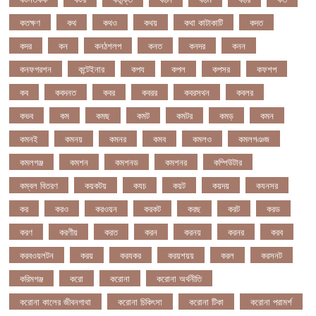
কতক্ষণ
কথ
কথও
কথয়
কথা কাটাকাটি
কদত
কদর
কন
কনঠশলপ
কনত
কনদর
কনন
কনফগরশন
কন্টেইনার
কপয
কপল
কপসর
কফশপ
কব
কবদনত
কবর
কবরর
কবরসথন
কবলর
কভব
কম
কমছ
কমট
কমটর
কমড়
কমন
কমনই
কমনয়
কমনর
কমব
কমলও
কমলগঞজ
কমলগঞ্জ
কমশন
কমশনড
কমশনর
কম্পিউটার
কম্বল বিতরণ
কয়কটয়
কযচ
কয়ট
কয়দয়
কযনসর
কর
করও
করওয়ন
করকট
করছ
করট
করড
করণ
করণীয়
করত
করন
করনয়
করনর
করব
করবওয়লটন
করয়
করযকর
করয়শয়য়
করল
করসনট
করিমগঞ্জ
করো
করোনা
করোনা অর্থনীতি
করোনা কালের জীবনগাথা
করোনা চিকিৎসা
করোনা টিকা
করোনা পরামর্শ