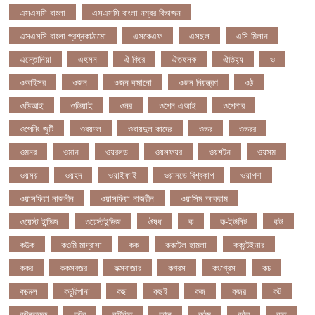
এসএসসি বাংলা
এসএসসি বাংলা নম্বর বিভাজন
এসএসসি বাংলা প্রশ্নকাঠামো
এসকেএফ
এসছল
এসি মিলান
এস্তোনিয়া
এহসন
ঐ কিরে
ঐতহসক
ঐতিহ্য
ও
ওআইসর
ওজন
ওজন কমানো
ওজন নিয়ন্ত্রণ
ওঠ
ওডিআই
ওডিয়াই
ওনর
ওপেন এআই
ওপেনার
ওপেনিং জুটি
ওবয়দল
ওবায়দুল কাদের
ওভর
ওভরর
ওমনর
ওমান
ওয়রলড
ওয়লফয়র
ওয়শটন
ওয়সম
ওয়সয়
ওয়হদ
ওয়াইফাই
ওয়ানডে বিশ্বকাপ
ওয়াপদা
ওয়াসফিয়া নাজনীন
ওয়াসফিয়া নাজরীন
ওয়াসিম আকরাম
ওয়েস্ট ইন্ডিজ
ওয়েস্টইন্ডিজ
ঔষধ
ক
ক-ইউনিট
কউ
কউক
কওমি মাদ্রাসা
কক
ককটেল হামলা
ককন্টেইনার
ককর
ককসবজর
কক্সবাজার
কগরস
কংগ্রেস
কচ
কচমল
কচুরিপানা
কছ
কছই
কজ
কজর
কট
কটনতকক
কটর
কটূক্তি
কঠন
কঠম
কঠর
কত