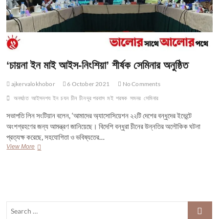
‘চায়না ইন মাই আইস-নিংশিয়া’ শীর্ষক সেমিনার অনুষ্ঠিত
ajkervalokhobor
6 October 2021
No Comments
অনষঠত
আইসনশয
ইন
চযন
চীন
চীন দূর পরবাস
মই
শরষক
সমনর
সেমিনার
সভাপতি লিন সংটিয়ান বলেন, ‘আমাদের অ্যাসোসিয়েশন ২২টি দেশের বন্ধুদের ইভেন্টে
অংশগ্রহণের জন্য আমন্ত্রণ জানিয়েছে। বিদেশি বন্ধুরা চীনের উন্নতির অলৌকিক ঘটনা
প্রত্যক্ষ করেছে, সহযোগিতা ও ভবিষ্যতের…
‘চায়না
View More
ইন
মাই
আইস-
নিংশিয়া’
শীর্ষক
সেমিনার
Search
অনুষ্ঠিত
…