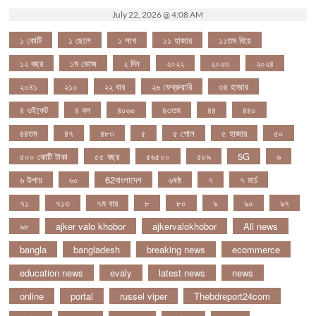
July 22, 2026 @ 4:08 AM
১ কোটি
১ ছেলে
১ লাখ
১১ হাজার
১১তম বিয়ে
১২ বছর
১ম ডোজ
২ দিন
২০২২
২০২৩
২০২৪
২০৪১
২১০
২২ বার
২৬ ফেব্রুয়ারি
৩৪ হাজার
৪ ওইকেট
৪ বল
৪০৬০
৪৩তম
৪৪
৪৪০
৪৪তম
৪৭
৪৮৩
৫
৫ গোল
৫ হাজার
৫০
৫০০ কোটি টাকা
৫৫ বছর
৫৬৫০০
৫৮৯
5G
৬
৬ উপায়
৬০
62বাংলাদেশ
৬ষষ্ঠ
৭
৭ মার্চ
৭১
৭১৩
৭ম বার
৮
৮০
৯
৯০
৯৭
৯৮
ajker valo khobor
ajkervalokhobor
All news
bangla
bangladesh
breaking news
ecommerce
education news
evaly
latest news
news
online
portal
russel viper
Thebdreport24com