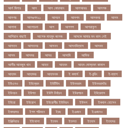
আর্ল মিলার
আল
আল কোরআন
আলআধর
আলগক
আলগর
আলঙগন২১
আলচন
আলপন
আলবনয়
আলম
আলাদা
আলোচনা
আশ
আশপশ
আশরাফুল
আশিয়ান বাছাই
আশেক মাহমুদ কলেজ
আসকে আমার মন ভাল নেই
আসতন
আসতনয়
আসনন
আসনবিন্যাস
আসবন
আসম
আসমর
আসর
আসামি
আসিফ
আসীর আনজুম খান
আহত
আহবন
আহম মোস্তফা কামাল
আহমদ
আহমদর
আহসনক
ই কমার্স
ই-বন্ডিং
ই-ম্যাপ
ইউএনও
ইউক্রেন
ইউটিউব
ইউনভরস
ইউনভরসটর
ইউনয়ন
ইউপত
ইউপি নির্বাচন
ইউরপয়ন
ইউরেনাস
ইউরো
ইউরোপ
ইউরোপীয় ইউনিয়ন
ইউসপ
ইকবাল হোসেন
ইকমরসর
ইগল পরিবহন
ইচছ
ইঞজন
ইঞজনও
ইঞ্জিনিয়ার
ইটখোলা
ইতযদ
ইতলত
ইতহস
ইতহসর