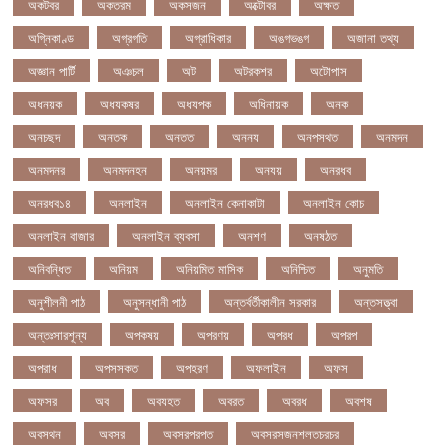
অকটবর
অকতরম
অকসজন
অক্টোবর
অক্ষত
অগ্নিকাণ্ড
অগ্রগতি
অগ্রাধিকার
অঙগভঙগ
অজানা তথ্য
অজ্ঞান পার্টি
অঞচল
অট
অটরকশর
অটোপাস
অধনয়ক
অধযকষর
অধযপক
অধিনায়ক
অনক
অনচছদ
অনতক
অনতত
অননয
অনপসথত
অনমদন
অনমদনর
অনমদনহন
অনয়মর
অনযয়
অনরধব
অনরধব১৪
অনলাইন
অনলাইন কেনাকাটা
অনলাইন কোচ
অনলাইন বাজার
অনলাইন ব্যবসা
অনশণ
অনষঠত
অনিবন্ধিত
অনিয়ম
অনিয়মিত মাসিক
অনিশ্চিত
অনুমতি
অনুশীলনী পাঠ
অনুসন্ধানী পাঠ
অন্তর্বর্তীকালীন সরকার
অন্তসত্ত্বা
অন্তঃসারশূন্য
অপকষয়
অপরণয়
অপরধ
অপরপ
অপরাধ
অপসসকত
অপহরণ
অফলাইন
অফস
অফসর
অব
অবযহত
অবরত
অবরধ
অবশষ
অবসথন
অবসর
অবসরপরপত
অবসরসজনশলতচরচর