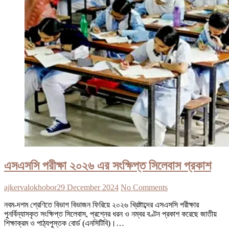
এসএসসি পরীক্ষা ২০২৬ এর সংক্ষিপ্ত সিলেবাস প্রকাশ
ajkervalokhobor
29 December 2024
No Comments
নবম-দশম শ্রেণিতে বিভাগ বিভাজন ফিরিয়ে ২০২৬ খ্রিষ্টাব্দের এসএসসি পরীক্ষার
পুনর্বিন্যাসকৃত সংক্ষিপ্ত সিলেবাস, প্রশ্নের ধরন ও নম্বর বণ্টন প্রকাশ করেছে জাতীয়
শিক্ষাক্রম ও পাঠ্যপুস্তক বোর্ড (এনসিটিবি)।…