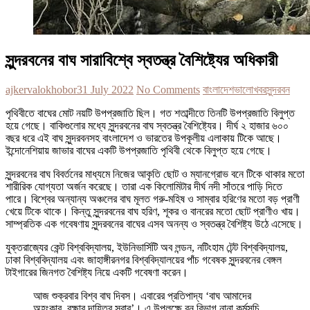
সুন্দরবনের বাঘ সারাবিশ্বে স্বতন্ত্র বৈশিষ্ট্যের অধিকারী
ajkervalokhobor
31 July 2022
No Comments
বাংলাদেশ
ভালোখবর
সুন্দরবন
পৃথিবীতে বাঘের মোট নয়টি উপপ্রজাতি ছিল। গত শতাব্দীতে তিনটি উপপ্রজাতি বিলুপ্ত
হয়ে গেছে। বাকিগুলোর মধ্যে সুন্দরবনের বাঘ স্বতন্ত্র বৈশিষ্ট্যের। দীর্ঘ ২ হাজার ৬০০
বছর ধরে এই বাঘ সুন্দরবনসহ বাংলাদেশ ও ভারতের উপকূলীয় এলাকায় টিকে আছে।
ইন্দোনেশিয়ায় জাভার বাঘের একটি উপপ্রজাতি পৃথিবী থেকে বিলুপ্ত হয়ে গেছে।
সুন্দরবনের বাঘ বিবর্তনের মাধ্যমে নিজের আকৃতি ছোট ও ম্যানগ্রোভ বনে টিকে থাকার মতো
শারীরিক যোগ্যতা অর্জন করেছে। তারা এক কিলোমিটার দীর্ঘ নদী সাঁতরে পাড়ি দিতে
পারে। বিশ্বের অন্যান্য অঞ্চলের বাঘ মূলত গরু-মহিষ ও সাম্বার হরিণের মতো বড় প্রাণী
খেয়ে টিকে থাকে। কিন্তু সুন্দরবনের বাঘ হরিণ, শূকর ও বানরের মতো ছোট প্রাণীও খায়।
সাম্প্রতিক এক গবেষণায় সুন্দরবনের বাঘের এসব অনন্য ও স্বতন্ত্র বৈশিষ্ট্য উঠে এসেছে।
যুক্তরাজ্যের কেন্ট বিশ্ববিদ্যালয়, ইউনিভার্সিটি অব লন্ডন, নটিংহাম টেন্ট বিশ্ববিদ্যালয়,
ঢাকা বিশ্ববিদ্যালয় এবং জাহাঙ্গীরনগর বিশ্ববিদ্যালয়ের পাঁচ গবেষক সুন্দরবনের বেঙ্গল
টাইগারের জিনগত বৈশিষ্ট্য নিয়ে একটি গবেষণা করেন।
আজ শুক্রবার বিশ্ব বাঘ দিবস। এবারের প্রতিপাদ্য ‘বাঘ আমাদের
অহংকার, রক্ষার দায়িত্ব সবার’। এ উপলক্ষে বন বিভাগ নানা কর্মসূচি