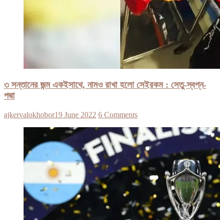
৩ সন্তানের জন্ম একইসাথে, নামও রাখা হলো সেইরকম : সেতু-স্বপ্ন-
পদ্মা
ajkervalokhobor
19 June 2022
6 Comments