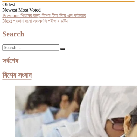
Oldest
Newest
Most Voted
Post
Previous
Previous
শিশুদের জন্য বিশেষ টিকা নিয়ে এল ফাইজার
Next
post:
Next
প্রকাশ হলো এসএসসি পরীক্ষার রুটিন
navigation
post:
Search
Search
…
সর্বশেষ
বিশেষ সংবাদ