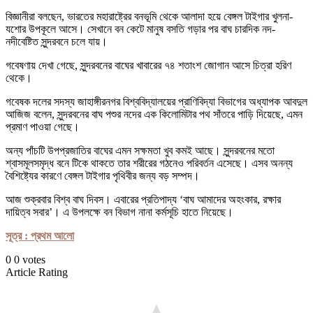
বিজ্ঞানীরা বলছেন, ভারতের মহারাষ্ট্রের বনভূমি থেকে আলাদা হয়ে বেঙ্গল টাইগার খুলনা-
যশোর উপকূলে আসে। সেখানে বন কেটে মানুষ বসতি গড়ার পর বাঘ চারদিক নদ-
নদীবেষ্টিত সুন্দরবনে চলে যায়।
গবেষণায় দেখা গেছে, সুন্দরবনের বাঘের খাবারের ৭৪ শতাংশ জোগান আসে চিত্রা হরিণ
থেকে।
গবেষক দলের সদস্য জাহাঙ্গীরনগর বিশ্ববিদ্যালয়ের প্রাণিবিদ্যা বিভাগের অধ্যাপক আবদুল
আজিজ বলেন, সুন্দরবনের বাঘ পশুর নদের এক কিলোমিটার পথ সাঁতরে পাড়ি দিয়েছে, এমন
প্রমাণ পাওয়া গেছে।
অন্য পাঁচটি উপপ্রজাতির বাঘের এমন সক্ষমতা খুব কমই আছে। সুন্দরবনের মতো
শ্বাসমূলসমৃদ্ধ বনে টিকে থাকতে তার শরীরের গঠনেও পরিবর্তন এসেছে। এসব অনন্য
বৈশিষ্ট্যের কারণে বেঙ্গল টাইগার পৃথিবীর জন্য বড় সম্পদ।
আজ শুক্রবার বিশ্ব বাঘ দিবস। এবারের প্রতিপাদ্য ‘বাঘ আমাদের অহংকার, রক্ষার
দায়িত্ব সবার’। এ উপলক্ষে বন বিভাগ নানা কর্মসূচি হাতে নিয়েছে।
সূত্র : প্রথম আলো
0
0
votes
Article Rating