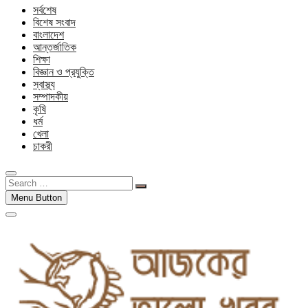
সর্বশেষ
বিশেষ সংবাদ
বাংলাদেশ
আন্তর্জাতিক
শিক্ষা
বিজ্ঞান ও প্রযুক্তি
স্বাস্থ্য
সম্পাদকীয়
কৃষি
ধর্ম
খেলা
চাকরী
Search
…
Menu Button