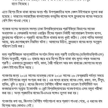
হাতে নিয়েছে।
এতে বিশ্বে টিকে থাকা বাঘের অন্য পাঁচ উপপ্রজাতির সঙ্গে বেঙ্গল টাইগারকে তুলনা করা
হয়েছে। ভারতের মহারাষ্ট্রের বানথাম্বোর বনভূমির বাঘের সঙ্গে সুন্দরবনের বাঘের সবচেয়ে
বেশি মিল পাওয়া গেছে।
গবেষক দলের অন্যতম সদস্য ঢাকা বিশ্ববিদ্যালয়ের প্রাণিবিদ্যা বিভাগের সাবেক
অধ্যাপক ও বেসরকারি সংস্থা ওয়াইল্ড টিমের প্রধান নির্বাহী আনোয়ারুল ইসলাম বলেন,
সুন্দরবনের পরিবেশ ও প্রকৃতি বাঘের টিকে থাকার জন্য খুবই কঠিন। নোনা পানির সমস্যা
আছে, ঝড়-জলোচ্ছ্বাস নিয়মিত ঘটনা। আমাদের উচিত, সুন্দরবনে বাঘের জন্য অনুকূল
পরিবেশ তৈরি করা।
বন্য প্রাণীবিষয়ক আন্তর্জাতিক সংগঠন বিশ্ব বন্য প্রাণী তহবিলের (ডব্লিউডব্লিউএফ)
হিসাব অনুযায়ী, প্রায় ২০ হাজার বছর ধরে বিশ্বে টিকে থাকা বাঘ মূলত শুষ্ক অঞ্চলের
প্রাণী। একমাত্র সুন্দরবনে পানি, কাদা, বৈরী পরিবেশ আর কম খাবারের জোগানের মধ্যে
বেঙ্গল টাইগার টিকে আছে।
গবেষণার জন্য ২০১৪ সালের নভেম্বর থেকে ২০১৫ সালের ২৬ ফেব্রুয়ারি পর্যন্ত সময়ে
বেঙ্গল টাইগারের নমুনা সংগ্রহ করা হয়। এর মধ্যে রয়েছে বাঘের লোম, রক্ত, মল, টিস্যু,
হাড্ডি, খুলি ও মূত্র। বাঘের জিনগত বৈশিষ্ট্য পরীক্ষা করতে ডারেল ইনস্টিটিউট অব
কনজারভেশন অ্যান্ড ইকোলজি ও কেন্ট বিশ্ববিদ্যালয়ের গবেষণাগারে এসব নমুনা পরীক্ষা
করা হয়। অন্য প্রজাতির বাঘের ডিএনএর সঙ্গেও তুলনা করা হয়।
গবেষণায় বলা হয়, জিনগত বৈশিষ্ট্য পর্যালোচনা করে প্রমাণ পাওয়া গেছে, এ ধরনের বাঘ
বিশ্বের আর কোথাও নেই।