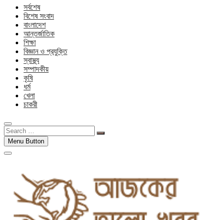
সর্বশেষ
বিশেষ সংবাদ
বাংলাদেশ
আন্তর্জাতিক
শিক্ষা
বিজ্ঞান ও প্রযুক্তি
স্বাস্থ্য
সম্পাদকীয়
কৃষি
ধর্ম
খেলা
চাকরী
Search
…
Menu Button