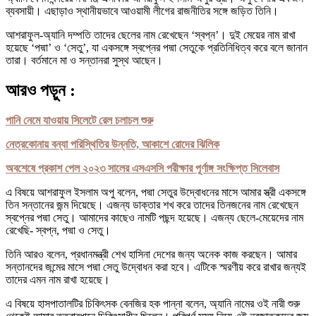
ব্যবসায়ী। এছাড়াও স্থানীয়ভাবে আওয়ামী লীগের রাজনীতির সঙ্গে জড়িত তিনি।
আশরাফুল-অ্যানি দম্পতি তাদের ছেলের নাম রেখেছেন ‘স্বপ্ন’। দুই মেয়ের নাম রাখা
হয়েছে ‘পদ্মা’ ও ‘সেতু’, যা একসঙ্গে স্বপ্নের পদ্মা সেতুকে প্রতিনিধিত্ব করে বলে জানান
তারা। বর্তমানে মা ও সন্তানরা সুস্থ আছেন।
আরও পড়ুন :
পানি নেমে যাওয়ায় সিলেটে রেল চলাচল শুরু
নেত্রকোনায় বন্যা পরিস্থিতির উন্নতি, আকাশে রোদের ঝিলিক
অবশেষে প্রকাশ পেল ২০২৩ সালের এসএসসি পরীক্ষার পূর্ণাঙ্গ সংক্ষিপ্ত সিলেবাস
এ বিষয়ে আশরাফুল ইসলাম অপু বলেন, পদ্মা সেতুর উদ্বোধনের মাসে আমার স্ত্রী একসঙ্গে
তিন সন্তানের জন্ম দিয়েছে। এজন্য ডাক্তার শখ করে তাদের তিনজনের নাম রেখেছেন
স্বপ্নের পদ্মা সেতু। আমাদের কাছেও নামটি পছন্দ হয়েছে। এজন্য ছেলে-মেয়েদের নাম
রেখেছি- স্বপ্ন, পদ্মা ও সেতু।
তিনি আরও বলেন, প্রধানমন্ত্রী শেখ হাসিনা দেশের জন্য অনেক কাজ করছেন। আমার
সন্তানদের জন্মের মাসে পদ্মা সেতু উদ্বোধন করা হবে। এটিকে স্মরণীয় করে রাখার জন্যই
তাদের এমন নাম রাখা হয়েছে।
এ বিষয়ে হাসপাতালটির চিকিৎসক বেনজির হক পান্না বলেন, অ্যানি নামের ওই নারী শুরু