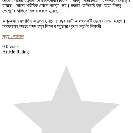
থেকেই আমার তত্ত্বাবধানে চিকিৎসাধীন ছিলেন। পরিপূর্ণ সময় নিয়ে এই নবজাতকদের জন্ম
হয়েছে। তাদের শারীরিক কোনো সমস্যা নেই। নরমাল ডেলিভারি করা যেতো কিন্তু
পেশেন্টের তাগিতে সিজার করতে হয়েছে।
অপু-অ্যানি দম্পতির আদুল্লাহ নামে ৫ বছর বয়সী আরও একটি ছেলে সন্তান রয়েছে।
আবদুল্লাহ বন্দরের কদম রসূল শিশুবাগ স্কুলের প্রথম শ্রেণির শিক্ষার্থী।
সূত্র : সমকাল
0
0
votes
Article Rating