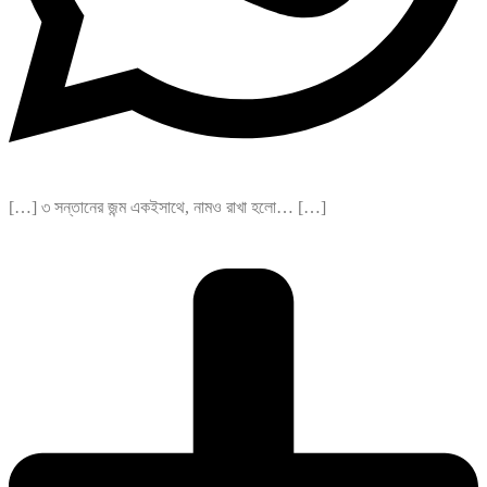
[…] ৩ সন্তানের জন্ম একইসাথে, নামও রাখা হলো… […]