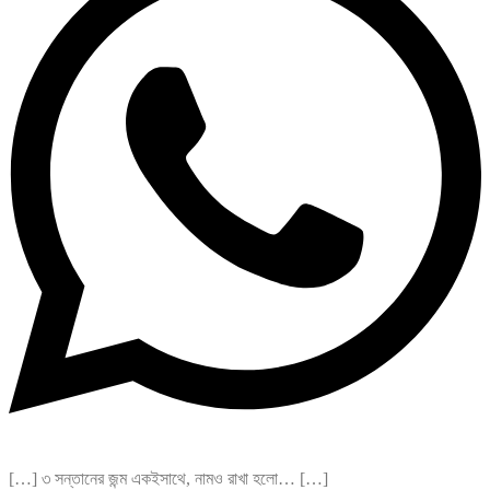
[…] ৩ সন্তানের জন্ম একইসাথে, নামও রাখা হলো… […]