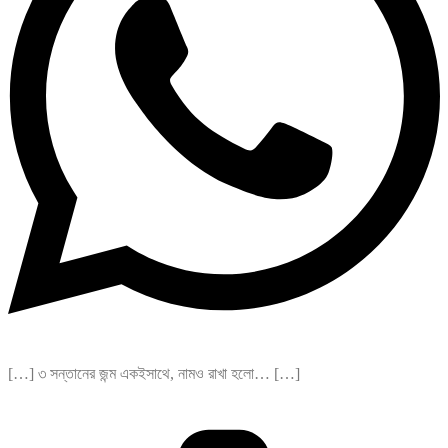
[…] ৩ সন্তানের জন্ম একইসাথে, নামও রাখা হলো… […]