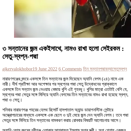
৩ সন্তানের জন্ম একইসাথে, নামও রাখা হলো সেইরকম :
সেতু-স্বপ্ন-পদ্মা
ajkervalokhobor
19 June 2022
6 Comments
তিন সন্তান
পদ্মা
বন্যা
সেতু
স্বপ্ন
নারায়ণগঞ্জের বন্দরে একসঙ্গে তিন সন্তানের জন্ম দিয়েছেন অ্যানি বেগম (২৪) নামে এক
নারী। দীর্ঘ প্রতীক্ষা আর অপেক্ষার পর স্বপ্নের পদ্মা সেতু উদ্বোধনের প্রাক্কালে
একসঙ্গে তিন সন্তান জন্ম নেওয়ায় বেজায় খুশি এই গৃহবধূ। খুশির মাত্রা এতটাই বেশি যে,
স্বপ্নের পদ্মা সেতুর সঙ্গে মিলিয়ে অ্যানি বেগমের তিন সন্তানের নামও রাখা হয়েছে স্বপ্ন,
পদ্মা ও সেতু।
শনিবার নারায়ণগঞ্জ শহরের হেলথ রিসোর্ট হাসপাতাল অ্যান্ড ডায়াগনস্টিক সেন্টারে
অস্ত্রোপচারের মাধ্যমে একসঙ্গে এক ছেলে ও দুই মেয়ে জন্ম দেন অ্যানি বেগম। তবে পদ্মা
সেতুর সঙ্গে মিলিয়ে তিন সন্তানের নামকরণ করায় রোববার বিষয়টি আলোচনায় আসে।
অ্যানি বেগম বন্দরের নবীগঞ্জ এলাকার আশরাফুল ইসলাম অপুর স্ত্রী। অপু পেশায় একজন