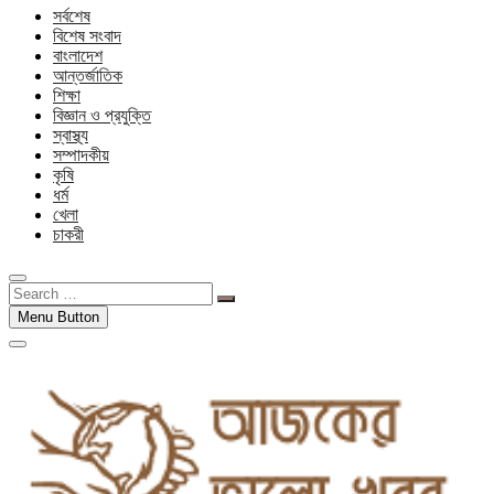
সর্বশেষ
বিশেষ সংবাদ
বাংলাদেশ
আন্তর্জাতিক
শিক্ষা
বিজ্ঞান ও প্রযুক্তি
স্বাস্থ্য
সম্পাদকীয়
কৃষি
ধর্ম
খেলা
চাকরী
Search
…
Menu Button