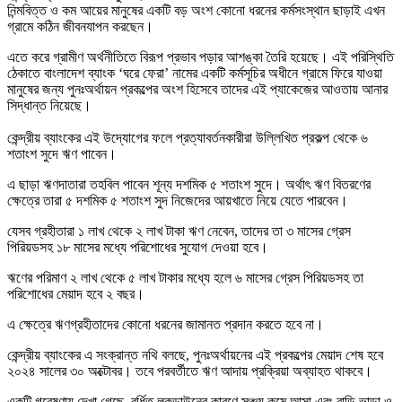
নিন্মবিত্ত ও কম আয়ের মানুষের একটি বড় অংশ কোনো ধরনের কর্মসংস্থান ছাড়াই এখন
গ্রামে কঠিন জীবনযাপন করছেন।
এতে করে গ্রামীণ অর্থনীতিতে বিরূপ প্রভাব পড়ার আশঙ্কা তৈরি হয়েছে। এই পরিস্থিতি
ঠেকাতে বাংলাদেশ ব্যাংক ‘ঘরে ফেরা’ নামের একটি কর্মসূচির অধীনে গ্রামে ফিরে যাওয়া
মানুষের জন্য পুনঃঅর্থায়ন প্রকল্পের অংশ হিসেবে তাদের এই প্যাকেজের আওতায় আনার
সিদ্ধান্ত নিয়েছে।
কেন্দ্রীয় ব্যাংকের এই উদ্যোগের ফলে প্রত্যাবর্তনকারীরা উল্লিখিত প্রকল্প থেকে ৬
শতাংশ সুদে ঋণ পাবেন।
এ ছাড়া ঋণদাতারা তহবিল পাবেন শূন্য দশমিক ৫ শতাংশ সুদে। অর্থাৎ ঋণ বিতরণের
ক্ষেত্রে তারা ৫ দশমিক ৫ শতাংশ সুদ নিজেদের আয়খাতে নিয়ে যেতে পারবেন।
যেসব গ্রহীতারা ১ লাখ থেকে ২ লাখ টাকা ঋণ নেবেন, তাদের তা ৩ মাসের গ্রেস
পিরিয়ডসহ ১৮ মাসের মধ্যে পরিশোধের সুযোগ দেওয়া হবে।
ঋণের পরিমাণ ২ লাখ থেকে ৫ লাখ টাকার মধ্যে হলে ৬ মাসের গ্রেস পিরিয়ডসহ তা
পরিশোধের মেয়াদ হবে ২ বছর।
এ ক্ষেত্রে ঋণগ্রহীতাদের কোনো ধরনের জামানত প্রদান করতে হবে না।
কেন্দ্রীয় ব্যাংকের এ সংক্রান্ত নথি বলছে, পুনঃঅর্থায়নের এই প্রকল্পের মেয়াদ শেষ হবে
২০২৪ সালের ৩০ অক্টোবর। তবে পরবর্তীতে ঋণ আদায় প্রক্রিয়া অব্যাহত থাকবে।
একটি গবেষণায় দেখা গেছে, বর্ধিত লকডাউনের কারণে সঞ্চয় কমে আসা এবং বাড়ি ভাড়া ও