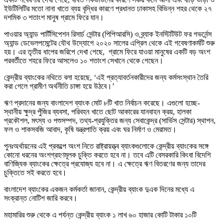
ইউটিলিটির মতো নানা খাতে ব্যয় বৃদ্ধির কারণে প্রধানত ঢাকাসহ বিভিন্ন শহর থেকে ২৭
দশমিক ৩ শতাংশ মানুষ গ্রামে ফিরে যান।
পাওয়ার অ্যান্ড পার্টিসিপেশন রিসার্চ সেন্টার (পিপিআরসি) ও ব্র্যাক ইনস্টিটিউট ফর গভর্নেন্স
অ্যান্ড ডেভেলপমেন্টের যৌথ উদ্যোগে ২০২০ সালের এপ্রিল থেকে এই গবেষণাকর্মটি শুরু
হয়। এর তৃতীয় ধাপের জরিপে দেখা গেছে, গ্রামে ফিরে যাওয়া মানুষের একটি বড় অংশ
পরবর্তীতে শহরে ফিরে আসলেও ১০ শতাংশ সেখানে থেকে গেছেন।
কেন্দ্রীয় ব্যাংকের নথিতে বলা হয়েছে, ‘এই প্রত্যাবর্তনকারীদের জন্য কর্মসংস্থান তৈরি
করা গেলে গ্রামীণ অর্থনীতি চাঙ্গা হয়ে উঠবে।’
ঋণ প্রদানের জন্য বাংলাদেশ ব্যাংক মোট ৮টি খাত নির্বাচন করেছে। এগুলো হচ্ছে-
স্থানীয় ক্ষুদ্র পুঁজির ব্যবসা, পরিবহন খাতে ছোট আকারের যানবাহন ক্রয়, হালকা
প্রকৌশল, মৎস্য ও পশুসম্পদ, তথ্য-প্রযুক্তির জন্য সেবাকেন্দ্র (সার্ভিস সেন্টার) স্থাপন,
ফল ও শাকসবজি আবাদ, কৃষি যন্ত্রপাতি ক্রয় এবং ঘর নির্মাণ ও মেরামত।
পুনঃঅর্থায়নের এই প্রকল্পে অংশ নিতে রাষ্ট্রায়ত্ত্ব ব্যাংকগুলোকে কেন্দ্রীয় ব্যাংকের সঙ্গে
কোনো ধরনের অংশগ্রহণমূলক চুক্তি করতে হবে না। তবে এটি বেসরকারি কিংবা বিদেশি
বাণিজ্যিক ব্যাংকের ক্ষেত্রে প্রযোজ্য হবে না। এ ক্ষেত্রে ঋণ বিতরণের জন্য তাদের
চুক্তিতে সই করতে হবে।
বাংলাদেশ ব্যাংকের একজন কর্মকর্তা জানান, কেন্দ্রীয় ব্যাংক দুএক দিনের মধ্যে এ
সংক্রান্ত নোটিশ জারি করবে।
মহামারির শুরু থেকে এ পর্যন্ত কেন্দ্রীয় ব্যাংক ১ লাখ ৬০ হাজার কোটি টাকার ১০টি