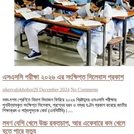
এসএসসি পরীক্ষা ২০২৬ এর সংক্ষিপ্ত সিলেবাস প্রকাশ
ajkervalokhobor
29 December 2024
No Comments
নবম-দশম শ্রেণিতে বিভাগ বিভাজন ফিরিয়ে ২০২৬ খ্রিষ্টাব্দের এসএসসি পরীক্ষার
পুনর্বিন্যাসকৃত সংক্ষিপ্ত সিলেবাস, প্রশ্নের ধরন ও নম্বর বণ্টন প্রকাশ করেছে জাতীয়
শিক্ষাক্রম ও পাঠ্যপুস্তক বোর্ড (এনসিটিবি)।…
লবণ বেশি খেলে উচ্চ রক্তচাপ, আর একেবারে কম খেলে
হতে পারে মৃত্যু