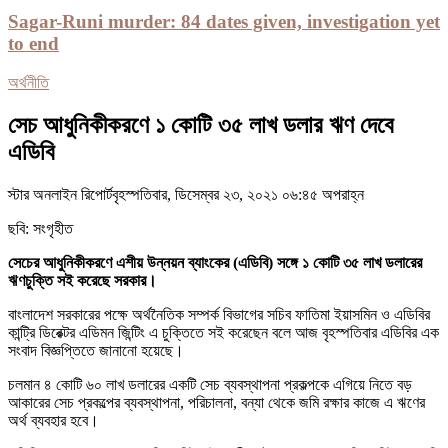
Sagar-Runi murder: 84 dates given, investigation yet
to end
অর্থনীতি
সেচ আধুনিকীকরণে ১ কোটি ৩৫ লাখ ডলার ঋণ দেবে
এডিবি
স্টার অনলাইন রিপোর্টবৃহস্পতিবার, ডিসেম্বর ২৩, ২০২১ ০৬:৪৫ অপরাহ্ন
ছবি: সংগৃহীত
সেচের আধুনিকীকরণে এশীয় উন্নয়ন ব্যাংকের (এডিবি) সঙ্গে ১ কোটি ৩৫ লাখ ডলারের
ঋণচুক্তি সই করেছে সরকার।
বাংলাদেশ সরকারের পক্ষে অর্থনৈতিক সম্পর্ক বিভাগের সচিব ফাতিমা ইয়াসমিন ও এডিবির
কান্ট্রি ডিরেক্টর এডিমন জিন্টিং এ চুক্তিতে সই করেছেন বলে আজ বৃহস্পতিবার এডিবির এক
সংবাদ বিজ্ঞপ্তিতে জানানো হয়েছে।
চলমান ৪ কোটি ৬০ লাখ ডলারের একটি সেচ ব্যবস্থাপনা প্রকল্পকে এগিয়ে নিতে বড়
আকারের সেচ প্রকল্পের ব্যবস্থাপনা, পরিচালনা, বন্যা থেকে জমি রক্ষার কাজে এ ঋণের
অর্থ ব্যবহার হবে।