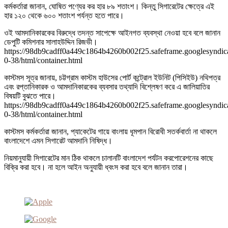
কর্মকর্তারা জানান, ঘোষিত পণ্যের কর হার ৮৯ শতাংশ। কিন্তু সিগারেটের ক্ষেত্রে এই
হার ১২০ থেকে ৬০০ শতাংশ পর্যন্ত হতে পারে।
ওই আমদানিকারকের বিরুদ্ধে তদন্ত সাপেক্ষে আইনগত ব্যবস্থা নেওয়া হবে বলে জানান
ডেপুটি কমিশনার সালাহউদ্দিন রিজভী।
https://98db9cadff0a449c1864b4260b002f25.safeframe.googlesyndica
0-38/html/container.html
কাস্টমস সূত্র জানায়, চট্টগ্রাম কাস্টম হাউসের পোর্ট কন্ট্রোল ইউনিট (পিসিইউ) নথিপত্র
এবং রপ্তানিকারক ও আমদানিকারকের ব্যবসার তথ্যাদি বিশ্লেষণ করে এ জালিয়াতির
বিষয়টি বুঝতে পারে।
https://98db9cadff0a449c1864b4260b002f25.safeframe.googlesyndica
0-38/html/container.html
কাস্টমস কর্মকর্তারা জানান, প্যাকেটের গায়ে বাংলায় ধূমপান বিরোধী সতর্কবার্তা না থাকলে
বাংলাদেশে এমন সিগারেট আমদানি নিষিদ্ধ।
নিয়মানুযায়ী সিগারেটের মান ঠিক থাকলে চালানটি বাংলাদেশ পর্যটন করপোরেশনের কাছে
বিক্রি করা হবে। না হলে আইন অনুযায়ী ধ্বংস করা হবে বলে জানান তারা।