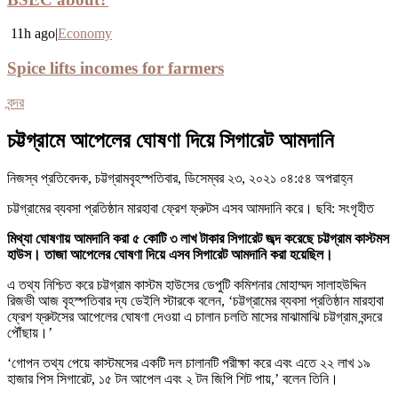
11h ago|
Economy
Spice lifts incomes for farmers
বন্দর
চট্টগ্রামে আপেলের ঘোষণা দিয়ে সিগারেট আমদানি
নিজস্ব প্রতিবেদক, চট্টগ্রামবৃহস্পতিবার, ডিসেম্বর ২৩, ২০২১ ০৪:৫৪ অপরাহ্ন
চট্টগ্রামের ব্যবসা প্রতিষ্ঠান মারহাবা ফ্রেশ ফ্রুটস এসব আমদানি করে। ছবি: সংগৃহীত
মিথ্যা ঘোষণায় আমদানি করা ৫ কোটি ৩ লাখ টাকার সিগারেট জব্দ করেছে চট্টগ্রাম কাস্টমস
হাউস। তাজা আপেলের ঘোষণা দিয়ে এসব সিগারেট আমদানি করা হয়েছিল।
এ তথ্য নিশ্চিত করে চট্টগ্রাম কাস্টম হাউসের ডেপুটি কমিশনার মোহাম্মদ সালাহউদ্দিন
রিজভী আজ বৃহস্পতিবার দ্য ডেইলি স্টারকে বলেন, ‘চট্টগ্রামের ব্যবসা প্রতিষ্ঠান মারহাবা
ফ্রেশ ফ্রুটসের আপেলের ঘোষণা দেওয়া এ চালান চলতি মাসের মাঝামাঝি চট্টগ্রাম বন্দরে
পৌঁছায়।’
‘গোপন তথ্য পেয়ে কাস্টমসের একটি দল চালানটি পরীক্ষা করে এবং এতে ২২ লাখ ১৯
হাজার পিস সিগারেট, ১৫ টন আপেল এবং ২ টন জিপি শিট পায়,’ বলেন তিনি।