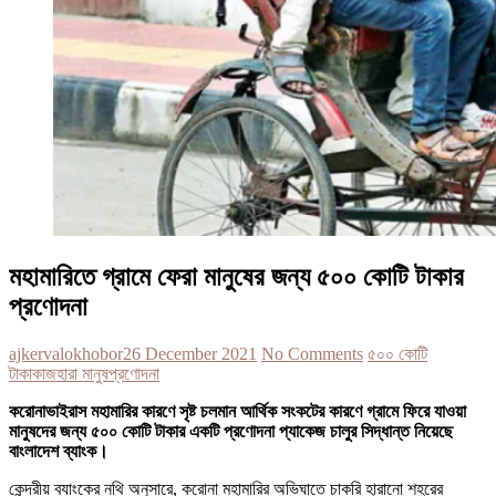
মহামারিতে গ্রামে ফেরা মানুষের জন্য ৫০০ কোটি টাকার
প্রণোদনা
ajkervalokhobor
26 December 2021
No Comments
৫০০ কোটি
টাকা
কাজহারা মানুষ
প্রণোদনা
করোনাভাইরাস মহামারির কারণে সৃষ্ট চলমান আর্থিক সংকটের কারণে গ্রামে ফিরে যাওয়া
মানুষদের জন্য ৫০০ কোটি টাকার একটি প্রণোদনা প্যাকেজ চালুর সিদ্ধান্ত নিয়েছে
বাংলাদেশ ব্যাংক।
কেন্দ্রীয় ব্যাংকের নথি অনুসারে, করোনা মহামারির অভিঘাতে চাকরি হারানো শহরের