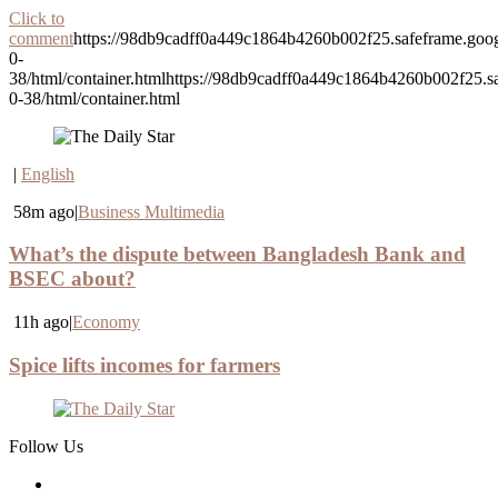
Click to
comment
https://98db9cadff0a449c1864b4260b002f25.safeframe.goog
0-
38/html/container.htmlhttps://98db9cadff0a449c1864b4260b002f25.sa
0-38/html/container.html
|
English
58m ago|
Business Multimedia
What’s the dispute between Bangladesh Bank and
BSEC about?
11h ago|
Economy
Spice lifts incomes for farmers
Follow Us