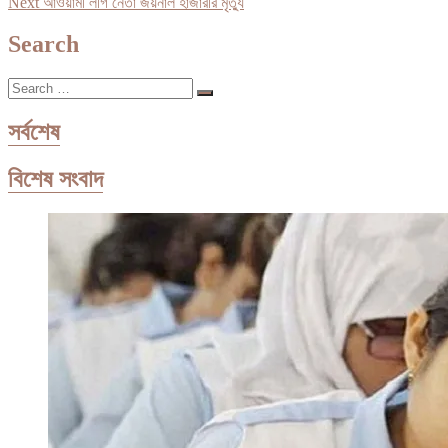
Next
post:
Next
আওয়ামী লীগ নেতা জয়নাল হাজারীর মৃত্যু
navigation
post:
Search
Search
…
সর্বশেষ
বিশেষ সংবাদ