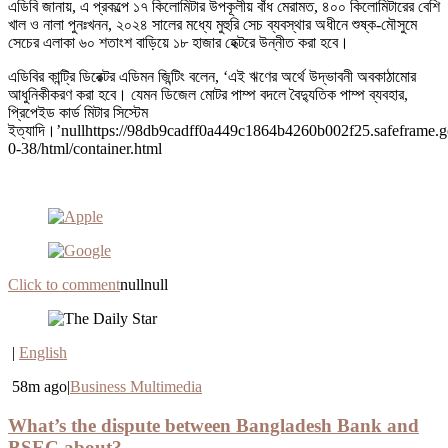
এডিবি জানায়, এ প্রকল্পে ১৭ কিলোমিটার উপকূলীয় বাঁধ মেরামত, ৪০০ কিলোমিটারের বেশি
খাল ও নালা পুনঃখনন, ২০২৪ সালের মধ্যে মুহুরি সেচ ব্যবস্থার অধীনে শুষ্ক-মৌসুমে
সেচের এলাকা ৬০ শতাংশ বাড়িয়ে ১৮ হাজার হেক্টরে উন্নীত করা হবে।
এডিবির কান্ট্রি ডিরেক্টর এডিমন জিন্টিং বলেন, ‘এই ঋণের অর্থে উদ্ভাবনী অবকাঠামোর
আধুনিকীকরণ করা হবে। যেমন ডিজেল মোটর পাম্প বদলে বৈদ্যুতিক পাম্প ব্যবহার,
প্রিপেইড কার্ড মিটার সিস্টেম
ইত্যাদি।’nullhttps://98db9cadff0a449c1864b4260b002f25.safeframe.g
0-38/html/container.html
Click to comment
nullnull
|
English
58m ago|
Business Multimedia
What’s the dispute between Bangladesh Bank and
BSEC about?