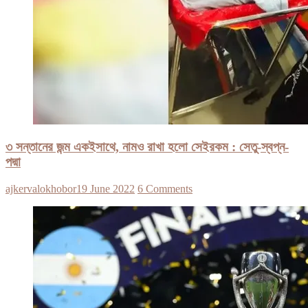
৩ সন্তানের জন্ম একইসাথে, নামও রাখা হলো সেইরকম : সেতু-স্বপ্ন-
পদ্মা
ajkervalokhobor
19 June 2022
6 Comments