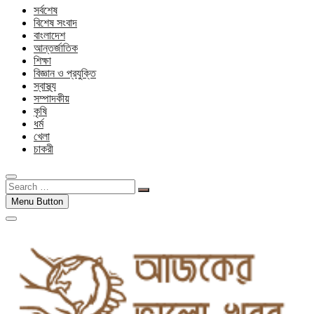
সর্বশেষ
বিশেষ সংবাদ
বাংলাদেশ
আন্তর্জাতিক
শিক্ষা
বিজ্ঞান ও প্রযুক্তি
স্বাস্থ্য
সম্পাদকীয়
কৃষি
ধর্ম
খেলা
চাকরী
Search
…
Menu Button