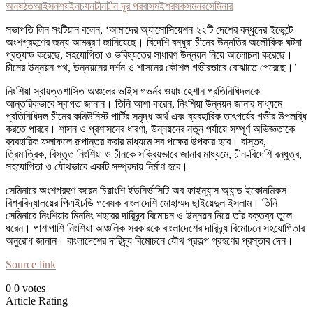
অনষঠত
আইসনশয
ইন
চযন
চীন
চীন দূর পরবাস
মই
শরষক
সমনর
সেমিনার
সভাপতি লিন সংটিয়ান বলেন, ‘আমাদের অ্যাসোসিয়েশন ২২টি দেশের বন্ধুদের ইভেন্টে
অংশগ্রহণের জন্য আমন্ত্রণ জানিয়েছে। বিদেশি বন্ধুরা চীনের উন্নতির অলৌকিক ঘটনা
প্রত্যক্ষ করেছে, সহযোগিতা ও ভবিষ্যতের সাধারণ উন্নয়ন নিয়ে আলোচনা করেছে।
চীনের উন্নয়ন পথ, উন্নয়নের দর্শন ও শাসনের কৌশল গভীরভাবে বোঝাতে পেরেছে।’
নিংশিয়া স্বায়ত্তশাসিত অঞ্চলের ভাইস গভর্নর ওয়াং হেশান প্রতিনিধিদলকে
আন্তরিকভাবে স্বাগত জানান। তিনি আশা করেন, নিংশিয়া উন্নয়ন জানার মাধ্যমে
প্রতিনিধিদল চীনের কমিউনিস্ট পার্টির সমৃদ্ধ অর্থ এবং ব্যবহারিক তাৎপর্যের গভীর উপলব্ধি
করতে পারবে। শাসন ও প্রশাসনের ধারণা, উন্নয়নের নতুন পর্যায়ে সম্পূর্ণ অভিজ্ঞতাকে
ব্যবহারিক ফলাফলে রূপান্তর করার মাধ্যমে সব পক্ষের উপকার হবে। বাস্তব,
ত্রিমাত্রিক, বিস্তৃত নিংশিয়া ও চীনকে সক্রিয়ভাবে জানার মাধ্যমে, চীন-বিদেশি বন্ধুত্ব,
সহযোগিতা ও যৌথভাবে একটি সম্প্রদায় নির্মাণ হবে।
সেমিনারে অংশগ্রহণ করেন চিয়াংশি ইউনির্ভাসিটি অব ফাইন্যান্স অ্যান্ড ইকোনমিকস
বিশ্ববিদ্যালয়ের পিএইচডি গবেষক বাংলাদেশি মোহাম্মদ ছাইয়েদুল ইসলাম। তিনি
সেমিনারে নিংশিয়ার মিননিং শহরের দারিদ্র্য বিমোচন ও উন্নয়ন নিয়ে তাঁর বক্তব্য তুলে
ধরেন। পাশাপাশি নিংশিয়া আঞ্চলিক সরকারকে বাংলাদেশের দারিদ্র্য বিমোচনে সহযোগিতার
অনুরোধ জানান। বাংলাদেশের দারিদ্র্য বিমোচনে যৌথ প্রকল্প গ্রহণের প্রস্তাব দেন।
Source link
0
0
votes
Article Rating