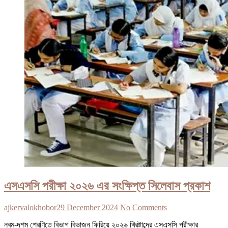
এসএসসি পরীক্ষা ২০২৬ এর সংক্ষিপ্ত সিলেবাস প্রকাশ
ajkervalokhobor
29 December 2024
No Comments
নবম-দশম শ্রেণিতে বিভাগ বিভাজন ফিরিয়ে ২০২৬ খ্রিষ্টাব্দের এসএসসি পরীক্ষার