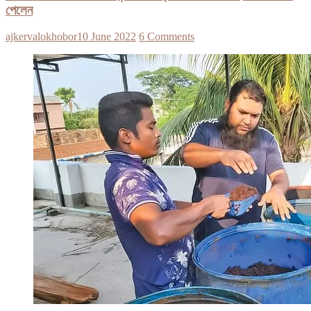
পেলেন
ajkervalokhobor
10 June 2022
6 Comments