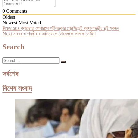
0
Comments
Oldest
Newest
Most Voted
Post
Previous
Previous
প্যান্ডোরা পেপারসে শ্রীলঙ্কার প্রেসিডেন্ট-প্রধানমন্ত্রীর দুই স্বজন
Next
post:
Next
মারধর ও পরকীয়ার অভিযোগে নোবেলকে তালাক নোটিশ
navigation
post:
Search
Search
…
সর্বশেষ
বিশেষ সংবাদ