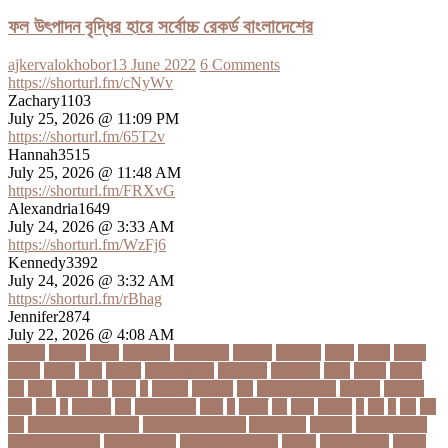
ফল উৎপাদন বৃদ্ধির হারে সর্বোচ্চ রেকর্ড বাংলাদেশের
ajkervalokhobor
13 June 2022
6 Comments
https://shorturl.fm/cNyWv
Zachary1103
July 25, 2026 @ 11:09 PM
https://shorturl.fm/65T2v
Hannah3515
July 25, 2026 @ 11:48 AM
https://shorturl.fm/FRXvG
Alexandria1649
July 24, 2026 @ 3:33 AM
https://shorturl.fm/WzFj6
Kennedy3392
July 24, 2026 @ 3:32 AM
https://shorturl.fm/rBhag
Jennifer2874
July 22, 2026 @ 4:08 AM
১ কোটি
১ ছেলে
১ লাখ
১১ হাজার
১১তম বিয়ে
১২ বছর
১ম ডোজ
২ দিন
২০২২
২০২৩
২০২৪
২০৪১
২১০
২২ বার
২৬ ফেব্রুয়ারি
৩৪ হাজার
৪ ওইকেট
৪ বল
৪০৬০
৪৩তম
৪৪
৪৪০
৪৪তম
৪৭
৪৮৩
৫
৫ গোল
৫ হাজার
৫০
৫০০ কোটি টাকা
৫৫ বছর
৫৬৫০০
৫৮৯
5G
৬
৬ উপায়
৬০
62বাংলাদেশ
৬ষষ্ঠ
৭
৭ মার্চ
৭১
৭১৩
৭ম বার
৮
৮০
৯
৯০
৯৭
৯৮
ajker valo khobor
ajkervalokhobor
All news
bangla
bangladesh
breaking news
ecommerce
education news
evaly
latest news
news