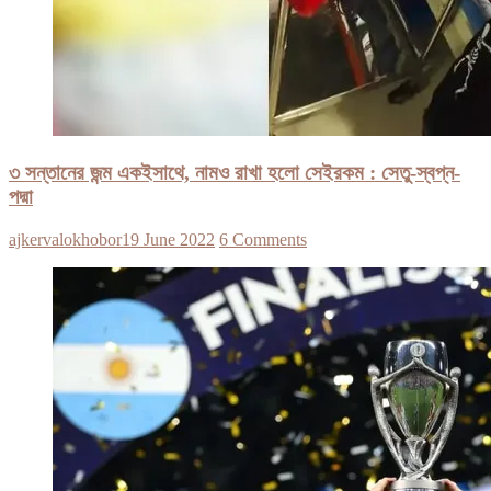
৩ সন্তানের জন্ম একইসাথে, নামও রাখা হলো সেইরকম : সেতু-স্বপ্ন-
পদ্মা
ajkervalokhobor
19 June 2022
6 Comments