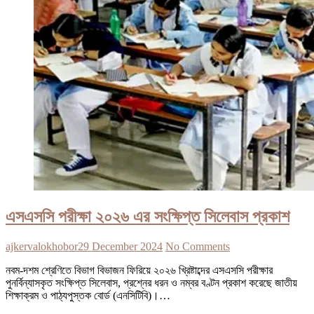
এসএসসি পরীক্ষা ২০২৬ এর সংক্ষিপ্ত সিলেবাস প্রকাশ
ajkervalokhobor
29 December 2024
No Comments
নবম-দশম শ্রেণিতে বিভাগ বিভাজন ফিরিয়ে ২০২৬ খ্রিষ্টাব্দের এসএসসি পরীক্ষার
পুনর্বিন্যাসকৃত সংক্ষিপ্ত সিলেবাস, প্রশ্নের ধরন ও নম্বর বণ্টন প্রকাশ করেছে জাতীয়
শিক্ষাক্রম ও পাঠ্যপুস্তক বোর্ড (এনসিটিবি)।…