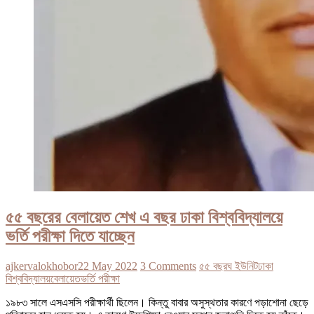
৫৫ বছরের বেলায়েত শেখ এ বছর ঢাকা বিশ্ববিদ্যালয়ে
ভর্তি পরীক্ষা দিতে যাচ্ছেন
ajkervalokhobor
22 May 2022
3 Comments
৫৫ বছর
ঘ ইউনিট
ঢাকা
বিশ্ববিদ্যালয়
বেলায়েত
ভর্তি পরীক্ষা
১৯৮৩ সালে এসএসসি পরীক্ষার্থী ছিলেন। কিন্তু বাবার অসুস্থতার কারণে পড়াশোনা ছেড়ে