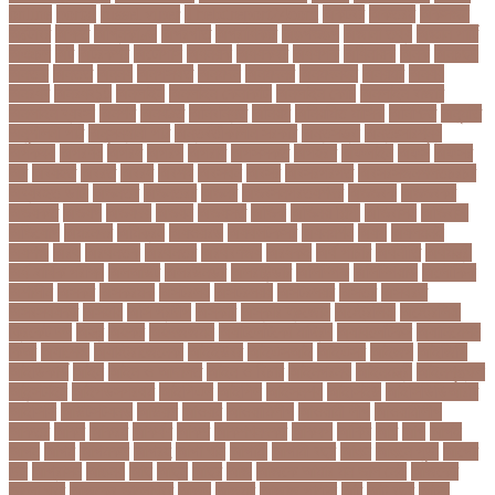
online
portal
russel viper
Thebdreport24com
অকটবর
অকতরম
অকসজন
অক্টোবর
অক্ষত
অগ্নিকাণ্ড
অগ্রগতি
অগ্রাধিকার
অঙগভঙগ
অজানা তথ্য
অজ্ঞান পার্টি
অঞচল
অট
অটরকশর
অটোপাস
অধনয়ক
অধযকষর
অধযপক
অধিনায়ক
অনক
অনচছদ
অনতক
অনতত
অননয
অনপসথত
অনমদন
অনমদনর
অনমদনহন
অনয়মর
অনযয়
অনরধব
অনরধব১৪
অনলাইন
অনলাইন কেনাকাটা
অনলাইন কোচ
অনলাইন বাজার
অনলাইন ব্যবসা
অনশণ
অনষঠত
অনিবন্ধিত
অনিয়ম
অনিয়মিত মাসিক
অনিশ্চিত
অনুমতি
অনুশীলনী পাঠ
অনুসন্ধানী পাঠ
অন্তর্বর্তীকালীন সরকার
অন্তসত্ত্বা
অন্তঃসারশূন্য
অপকষয়
অপরণয়
অপরধ
অপরপ
অপরাধ
অপসসকত
অপহরণ
অফলাইন
অফস
অফসর
অব
অবযহত
অবরত
অবরধ
অবশষ
অবসথন
অবসর
অবসরপরপত
অবসরসজনশলতচরচর
অব্যবহৃত ডাটা
অভনতর
অভনতরর
অভনব
অভবসনপরতযশদর
অভভবক
অভভবকর
অভযকত
অভযগ
অভযদয়
অভযন
অভযসত
অভিক
অভিনয় শিল্পী
অভিবাসন
অভিবাসী
অভিযোগ
অমরনদর
অমিক্রন
অযওয়রড
অযথলটকসর
অযনমশন
অযপ
অযলমনই
অযশজ
অরথ
অরথনতক
অরথনতর
অরথবণজয
অরধকই
অর্থ পাচার
অর্থনীতি
অর্থমন্ত্রী
অর্ধ-বার্ষিক পরীক্ষা
অলআউট
অলরউনডর
অলরাউন্ডার
অলিম্পিক
অলিম্পিয়াড
অলৌকিক
অশালীন
অসকর
অসকরমক
অসটরলয়
অসটরলয়য়
অসটরলয়র
অসতর
অসথরত
অসবসথযকর
অসহায়
অসি প্রদীপ
অস্কার
অস্কার ব্রুজোন
অস্ট্রেলিয়া
অস্ট্রেলিয়া
ক্রিকেট দল
অস্ত্র
অহকর
অহদজজমন
অ্যাটলেটিকো মাদ্রিদ
অ্যাথলেটিকস
অ্যানিমেশন
কিআ
অ্যাশেজ
অ্যাস্ট্রাজেনেকা
আইইউবর
আইএসআই
আইএসর
আইজপ
আইজিপি
আইডিকার্ড
আইন
আইন ও আদালত
আইন ও বিচার
আইনগরনথ
আইনমন্ত্রী
আইনশৃঙ্খলা
আইন্সটাইন
আইপডসপরথম
আইপিএল
আইপিল
আইসনশয
আইসিইউ
আইসিডিডিআরবি
আইসিসি
আউটসটযনড
আউয়ল
আওয়ম
আওয়ামিলীগ
আওয়ামী লীগ
আওয়ামীলীগ
আকতর
আকব
আকরম
আকর্ষণ
আকশ
আকশখনদকর
আকষপ
আকিব
আখ
আগ
আগই
আগন
আগম
আগমকল
আগরহ
আগা খান
আগামী
আগামী বছর
আগুন
আগুনে পুড়া
আগের
দিন
আগ্রাসন
আঙনয়
আছ
আছন
আছর
আজ
আজকে আমার মন ভাল নেই
আজকের
ভালো খবর
আজকের ভালোখবর
আজদ
আজমর
আজাজ পাটেল
আট
আট বছর
আটক