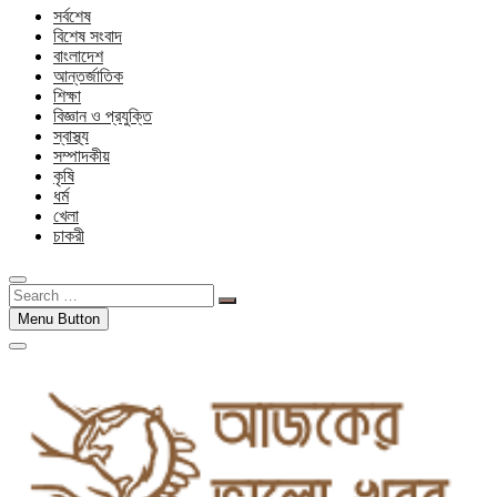
সর্বশেষ
বিশেষ সংবাদ
বাংলাদেশ
আন্তর্জাতিক
শিক্ষা
বিজ্ঞান ও প্রযুক্তি
স্বাস্থ্য
সম্পাদকীয়
কৃষি
ধর্ম
খেলা
চাকরী
Search
…
Menu Button