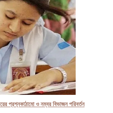
য়ের প্রশ্নকাঠামো ও নম্বর বিভাজন পরিবর্তন