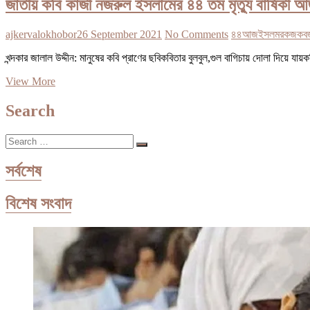
জাতীয় কবি কাজী নজরুল ইসলামের ৪৪ তম মৃত্যু বার্ষিকী 
ajkervalokhobor
26 September 2021
No Comments
৪৪
আজ
ইসলমর
কজ
কব
খন্দকার জালাল উদ্দীন: মানুষের কবি প্রাণের ছবিকবিতার বুলবুল,গুল বাগিচায় দোলা দি
জাতীয়
View More
কবি
কাজী
Search
নজরুল
ইসলামের
Search
৪৪
…
তম
মৃত্যু
সর্বশেষ
বার্ষিকী
আজ
বিশেষ সংবাদ