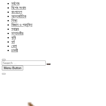
সর্বশেষ
বিশেষ সংবাদ
বাংলাদেশ
আন্তর্জাতিক
শিক্ষা
বিজ্ঞান ও প্রযুক্তি
স্বাস্থ্য
সম্পাদকীয়
কৃষি
ধর্ম
খেলা
চাকরী
Search
…
Menu Button