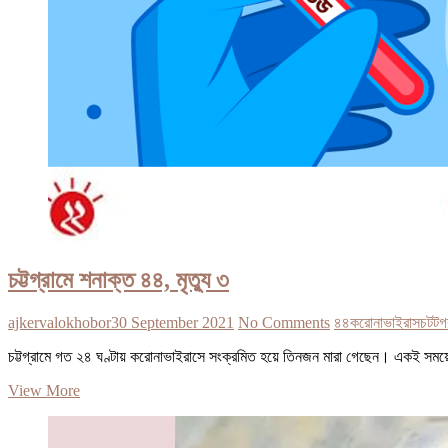
চট্টগ্রামে শনাক্ত ৪৪, মৃত্যু ৩
ajkervalokhobor
30 September 2021
No Comments
৪৪
করোনাভাইরাস
চটটগ
চট্টগ্রামে গত ২৪ ঘণ্টায় করোনাভাইরাসে সংক্রমিত হয়ে তিনজন মারা গেছেন। একই সম
চট্টগ্রামে
View More
শনাক্ত
৪৪,
মৃত্যু