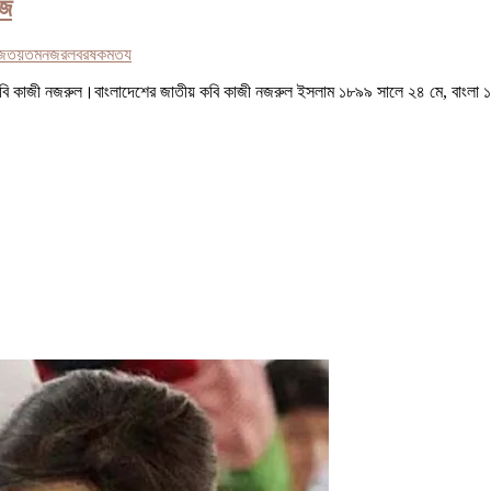
আজ
জতয়
তম
নজরল
বরষক
মতয
য়ে যায়কবি কাজী নজরুল।বাংলাদেশের জাতীয় কবি কাজী নজরুল ইসলাম ১৮৯৯ সালে ২৪ মে, বাং