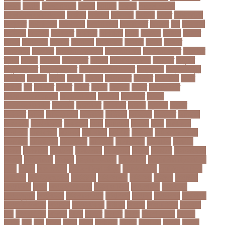
news
evaly
latest news
news
online
portal
russel viper
Thebdreport24com
অকটবর
অকতরম
অকসজন
অক্টোবর
অক্ষত
অগ্নিকাণ্ড
অগ্রগতি
অগ্রাধিকার
অঙগভঙগ
অজানা তথ্য
অজ্ঞান পার্টি
অঞচল
অট
অটরকশর
অটোপাস
অধনয়ক
অধযকষর
অধযপক
অধিনায়ক
অনক
অনচছদ
অনতক
অনতত
অননয
অনপসথত
অনমদন
অনমদনর
অনমদনহন
অনয়মর
অনযয়
অনরধব
অনরধব১৪
অনলাইন
অনলাইন কেনাকাটা
অনলাইন কোচ
অনলাইন বাজার
অনলাইন
ব্যবসা
অনশণ
অনষঠত
অনিবন্ধিত
অনিয়ম
অনিয়মিত মাসিক
অনিশ্চিত
অনুমতি
অনুশীলনী পাঠ
অনুসন্ধানী পাঠ
অন্তর্বর্তীকালীন সরকার
অন্তসত্ত্বা
অন্তঃসারশূন্য
অপকষয়
অপরণয়
অপরধ
অপরপ
অপরাধ
অপসসকত
অপহরণ
অফলাইন
অফস
অফসর
অব
অবযহত
অবরত
অবরধ
অবশষ
অবসথন
অবসর
অবসরপরপত
অবসরসজনশলতচরচর
অব্যবহৃত ডাটা
অভনতর
অভনতরর
অভনব
অভবসনপরতযশদর
অভভবক
অভভবকর
অভযকত
অভযগ
অভযদয়
অভযন
অভযসত
অভিক
অভিনয় শিল্পী
অভিবাসন
অভিবাসী
অভিযোগ
অমরনদর
অমিক্রন
অযওয়রড
অযথলটকসর
অযনমশন
অযপ
অযলমনই
অযশজ
অরথ
অরথনতক
অরথনতর
অরথবণজয
অরধকই
অর্থ পাচার
অর্থনীতি
অর্থমন্ত্রী
অর্ধ-বার্ষিক পরীক্ষা
অলআউট
অলরউনডর
অলরাউন্ডার
অলিম্পিক
অলিম্পিয়াড
অলৌকিক
অশালীন
অসকর
অসকরমক
অসটরলয়
অসটরলয়য়
অসটরলয়র
অসতর
অসথরত
অসবসথযকর
অসহায়
অসি প্রদীপ
অস্কার
অস্কার ব্রুজোন
অস্ট্রেলিয়া
অস্ট্রেলিয়া ক্রিকেট দল
অস্ত্র
অহকর
অহদজজমন
অ্যাটলেটিকো মাদ্রিদ
অ্যাথলেটিকস
অ্যানিমেশন কিআ
অ্যাশেজ
অ্যাস্ট্রাজেনেকা
আইইউবর
আইএসআই
আইএসর
আইজপ
আইজিপি
আইডিকার্ড
আইন
আইন ও আদালত
আইন ও বিচার
আইনগরনথ
আইনমন্ত্রী
আইনশৃঙ্খলা
আইন্সটাইন
আইপডসপরথম
আইপিএল
আইপিল
আইসনশয
আইসিইউ
আইসিডিডিআরবি
আইসিসি
আউটসটযনড
আউয়ল
আওয়ম
আওয়ামিলীগ
আওয়ামী
লীগ
আওয়ামীলীগ
আকতর
আকব
আকরম
আকর্ষণ
আকশ
আকশখনদকর
আকষপ
আকিব
আখ
আগ
আগই
আগন
আগম
আগমকল
আগরহ
আগা খান
আগামী
আগামী