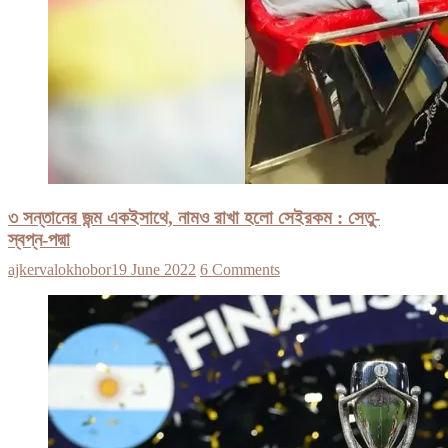
৩ সন্তানের জন্ম একইসাথে, নামও রাখা হলো সেইরকম : সেতু-
স্বপ্ন-পদ্মা
ajkervalokhobor
19 June 2022
6 Comments