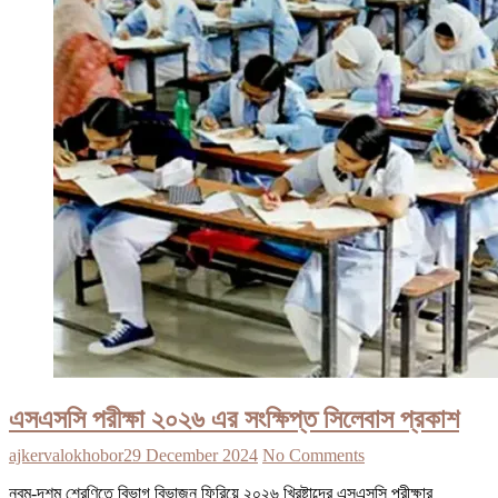
এসএসসি পরীক্ষা ২০২৬ এর সংক্ষিপ্ত সিলেবাস প্রকাশ
ajkervalokhobor
29 December 2024
No Comments
নবম-দশম শ্রেণিতে বিভাগ বিভাজন ফিরিয়ে ২০২৬ খ্রিষ্টাব্দের এসএসসি পরীক্ষার