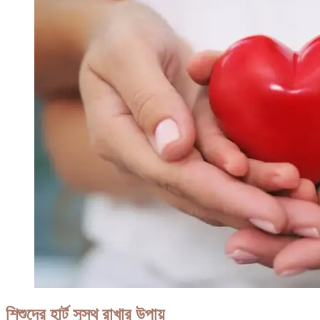
শিশুদের হার্ট সুস্থ রাখার উপায়