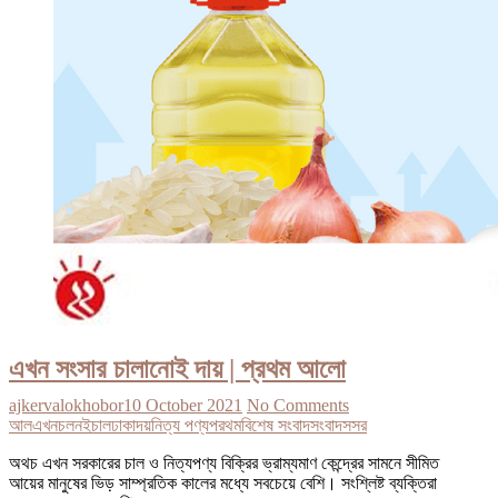
এখন সংসার চালানোই দায় | প্রথম আলো
ajkervalokhobor
10 October 2021
No Comments
আল
এখন
চলনই
চাল
ঢাকা
দয়
নিত্য পণ্য
পরথম
বিশেষ সংবাদ
সংবাদ
সসর
অথচ এখন সরকারের চাল ও নিত্যপণ্য বিক্রির ভ্রাম্যমাণ কেন্দ্রের সামনে সীমিত
আয়ের মানুষের ভিড় সাম্প্রতিক কালের মধ্যে সবচেয়ে বেশি। সংশ্লিষ্ট ব্যক্তিরা