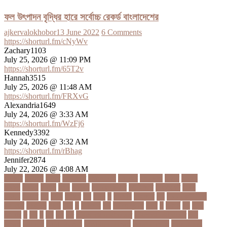
ফল উৎপাদন বৃদ্ধির হারে সর্বোচ্চ রেকর্ড বাংলাদেশের
ajkervalokhobor
13 June 2022
6 Comments
https://shorturl.fm/cNyWv
Zachary1103
July 25, 2026 @ 11:09 PM
https://shorturl.fm/65T2v
Hannah3515
July 25, 2026 @ 11:48 AM
https://shorturl.fm/FRXvG
Alexandria1649
July 24, 2026 @ 3:33 AM
https://shorturl.fm/WzFj6
Kennedy3392
July 24, 2026 @ 3:32 AM
https://shorturl.fm/rBhag
Jennifer2874
July 22, 2026 @ 4:08 AM
১ কোটি
১ ছেলে
১ লাখ
১১ হাজার
১১তম বিয়ে
১২ বছর
১ম ডোজ
২ দিন
২০২২
২০২৩
২০২৪
২০৪১
২১০
২২ বার
২৬ ফেব্রুয়ারি
৩৪ হাজার
৪ ওইকেট
৪ বল
৪০৬০
৪৩তম
৪৪
৪৪০
৪৪তম
৪৭
৪৮৩
৫
৫ গোল
৫ হাজার
৫০
৫০০ কোটি টাকা
৫৫ বছর
৫৬৫০০
৫৮৯
5G
৬
৬ উপায়
৬০
62বাংলাদেশ
৬ষষ্ঠ
৭
৭ মার্চ
৭১
৭১৩
৭ম বার
৮
৮০
৯
৯০
৯৭
৯৮
ajker valo khobor
ajkervalokhobor
All
news
bangla
bangladesh
breaking news
ecommerce
education