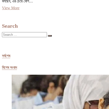
বলছেন, এর চেয়ে বেশি…
এখন
View More
সংসার
চালানোই
দায়
Search
|
প্রথম
Search
আলো
…
সর্বশেষ
বিশেষ সংবাদ