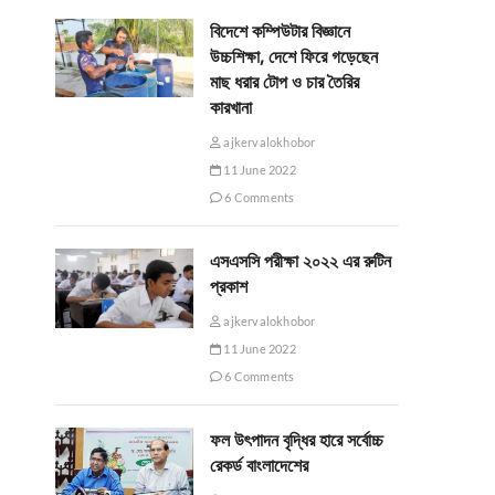
বিদেশে কম্পিউটার বিজ্ঞানে
উচ্চশিক্ষা, দেশে ফিরে গড়েছেন
মাছ ধরার টোপ ও চার তৈরির
কারখানা
ajkervalokhobor
11 June 2022
6 Comments
এসএসসি পরীক্ষা ২০২২ এর রুটিন
প্রকাশ
ajkervalokhobor
11 June 2022
6 Comments
ফল উৎপাদন বৃদ্ধির হারে সর্বোচ্চ
রেকর্ড বাংলাদেশের