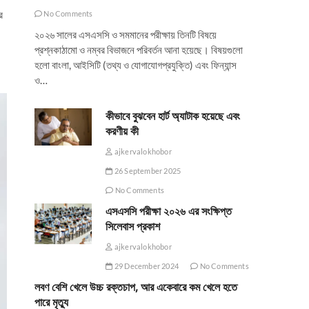
র
No Comments
২০২৬ সালের এসএসসি ও সমমানের পরীক্ষায় তিনটি বিষয়ে
প্রশ্নকাঠামো ও নম্বর বিভাজনে পরিবর্তন আনা হয়েছে। বিষয়গুলো
হলো বাংলা, আইসিটি (তথ্য ও যোগাযোগপ্রযুক্তি) এবং ফিন্যান্স
ও…
কীভাবে বুঝবেন হার্ট অ্যাটাক হয়েছে এবং
করণীয় কী
ajkervalokhobor
26 September 2025
No Comments
এসএসসি পরীক্ষা ২০২৬ এর সংক্ষিপ্ত
সিলেবাস প্রকাশ
ajkervalokhobor
29 December 2024
No Comments
লবণ বেশি খেলে উচ্চ রক্তচাপ, আর একেবারে কম খেলে হতে
পারে মৃত্যু