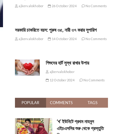
ajkervalokhobor
26 October 2024
No Comments
সরকারি চাকরিতে বয়স: পুরুষ ৩৫, নারী ৩৭ করার সুপারিশ
ajkervalokhobor
14 October 2024
No Comments
শিশুদের হার্ট সুস্থ রাখার উপায়
ajkervalokhobor
12 October 2024
No Comments
POPULAR
COMMENTS
TAGS
‘খ’ ইউনিটে প্রথম নাহনুল
এইচএসসির শুরু থেকে প্রস্তুতি