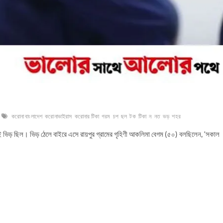
করোনা বাংলাদেশ
করোনাভাইরাস
করোনার টিকা
গরম
চপ
ছল
টক
টিকা
ন
নত
ভড়
শহর
কেই ভিড় ছিল। ভিড় ঠেলে বাইরে এসে রায়পুর গ্রামের গৃহিণী আকলিমা বেগম (৫০) বলছিলেন, ‘সকাল