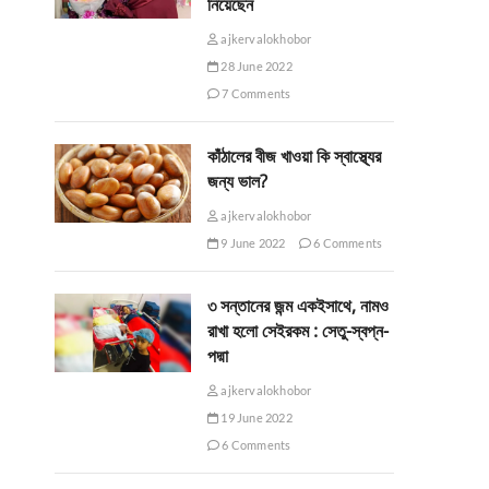
নিয়েছেন
ajkervalokhobor
28 June 2022
7 Comments
কাঁঠালের বীজ খাওয়া কি স্বাস্থ্যের
জন্য ভাল?
ajkervalokhobor
9 June 2022
6 Comments
৩ সন্তানের জন্ম একইসাথে, নামও
রাখা হলো সেইরকম : সেতু-স্বপ্ন-
পদ্মা
ajkervalokhobor
19 June 2022
6 Comments