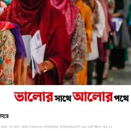
শহরে
আরক
কন
ছটত
পরকষ
বশববদযলয়
বিশ্ববিদ্যালয়
বিশ্ববিদ্যালয় ভর্তি
ভরত
ভর্তি পরীক্ষা
শহর
হব