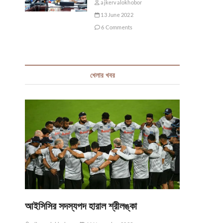
ajkervalokhobor
13 June 2022
6 Comments
খেলার খবর
আইসিসির সদস্যপদ হারাল শ্রীলঙ্কা