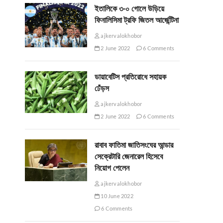
ইতালিকে ৩-০ গোলে উড়িয়ে
ফিনালিসিমা ট্রফি জিতল আর্জেন্টিনা
ajkervalokhobor
2 June 2022
6 Comments
ডায়াবেটিস প্রতিরোধে সহায়ক
ঢেঁড়স
ajkervalokhobor
2 June 2022
6 Comments
রাবাব ফাতিমা জাতিসংঘের আন্ডার
সেক্রেটারি জেনারেল হিসেবে
নিয়োগ পেলেন
ajkervalokhobor
10 June 2022
6 Comments