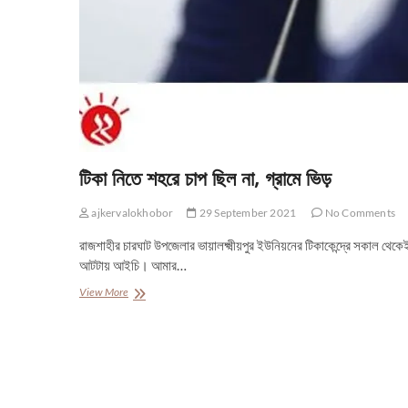
টিকা নিতে শহরে চাপ ছিল না, গ্রামে ভিড়
ajkervalokhobor
29 September 2021
No Comments
রাজশাহীর চারঘাট উপজেলার ভায়ালক্ষ্মীয়পুর ইউনিয়নের টিকাকেন্দ্রে সকাল থে
আটটায় আইচি। আমার…
টিকা
View More
নিতে
শহরে
চাপ
ছিল
না,
গ্রামে
ভিড়