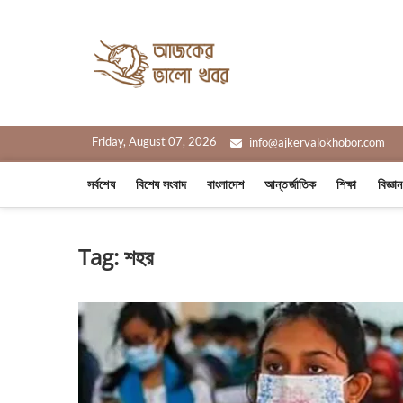
Skip
to
Ajker Valo
content
সত্যের সাথে, আপনার পাশে
Friday, August 07, 2026
info@ajkervalokhobor.com
সর্বশেষ
বিশেষ সংবাদ
বাংলাদেশ
আন্তর্জাতিক
শিক্ষা
বিজ্ঞা
Tag:
শহর