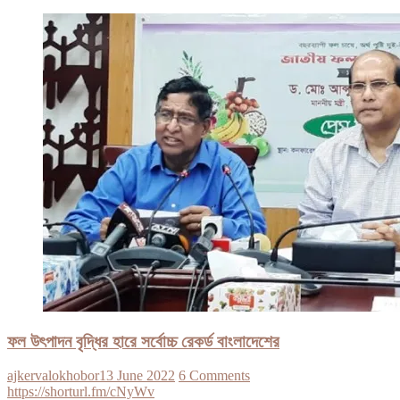
ফল উৎপাদন বৃদ্ধির হারে সর্বোচ্চ রেকর্ড বাংলাদেশের
ajkervalokhobor
13 June 2022
6 Comments
https://shorturl.fm/cNyWv