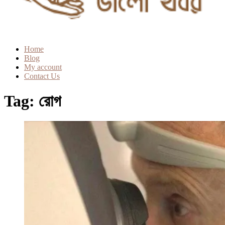
Home
Blog
My account
Contact Us
Tag:
রোগ