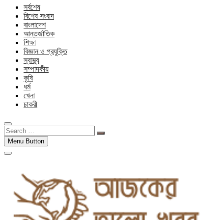
সর্বশেষ
বিশেষ সংবাদ
বাংলাদেশ
আন্তর্জাতিক
শিক্ষা
বিজ্ঞান ও প্রযুক্তি
স্বাস্থ্য
সম্পাদকীয়
কৃষি
ধর্ম
খেলা
চাকরী
Search
…
Menu Button