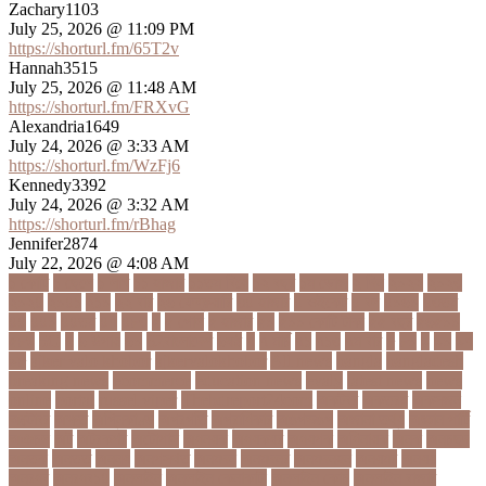
Zachary1103
July 25, 2026 @ 11:09 PM
https://shorturl.fm/65T2v
Hannah3515
July 25, 2026 @ 11:48 AM
https://shorturl.fm/FRXvG
Alexandria1649
July 24, 2026 @ 3:33 AM
https://shorturl.fm/WzFj6
Kennedy3392
July 24, 2026 @ 3:32 AM
https://shorturl.fm/rBhag
Jennifer2874
July 22, 2026 @ 4:08 AM
১ কোটি
১ ছেলে
১ লাখ
১১ হাজার
১১তম বিয়ে
১২ বছর
১ম ডোজ
২ দিন
২০২২
২০২৩
২০২৪
২০৪১
২১০
২২ বার
২৬ ফেব্রুয়ারি
৩৪ হাজার
৪ ওইকেট
৪ বল
৪০৬০
৪৩তম
৪৪
৪৪০
৪৪তম
৪৭
৪৮৩
৫
৫ গোল
৫ হাজার
৫০
৫০০ কোটি টাকা
৫৫ বছর
৫৬৫০০
৫৮৯
5G
৬
৬ উপায়
৬০
62বাংলাদেশ
৬ষষ্ঠ
৭
৭ মার্চ
৭১
৭১৩
৭ম বার
৮
৮০
৯
৯০
৯৭
৯৮
ajker valo khobor
ajkervalokhobor
All news
bangla
bangladesh
breaking news
ecommerce
education news
evaly
latest news
news
online
portal
russel viper
Thebdreport24com
অকটবর
অকতরম
অকসজন
অক্টোবর
অক্ষত
অগ্নিকাণ্ড
অগ্রগতি
অগ্রাধিকার
অঙগভঙগ
অজানা তথ্য
অজ্ঞান পার্টি
অঞচল
অট
অটরকশর
অটোপাস
অধনয়ক
অধযকষর
অধযপক
অধিনায়ক
অনক
অনচছদ
অনতক
অনতত
অননয
অনপসথত
অনমদন
অনমদনর
অনমদনহন
অনয়মর
অনযয়
অনরধব
অনরধব১৪
অনলাইন
অনলাইন কেনাকাটা
অনলাইন কোচ
অনলাইন বাজার