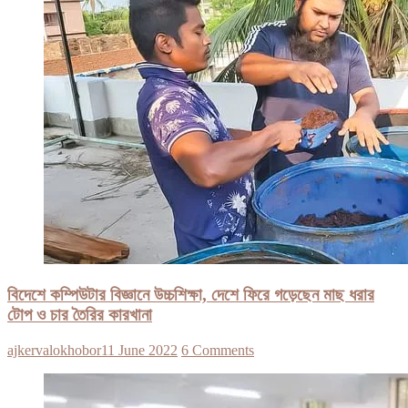
বিদেশে কম্পিউটার বিজ্ঞানে উচ্চশিক্ষা, দেশে ফিরে গড়েছেন মাছ ধরার
টোপ ও চার তৈরির কারখানা
ajkervalokhobor
11 June 2022
6 Comments