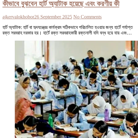
কীভাবে বুঝবেন হার্ট অ্যাটাক হয়েছে এবং করণীয় কী
ajkervalokhobor
26 September 2025
No Comments
হার্ট অ্যাটাক: হার্ট বা হৃদযন্ত্রের কার্যক্রম সঠিকভাবে পরিচালিত হওয়ার জন্য হার্টে পর্যাপ্ত
রক্ত সরবরাহ দরকার হয়। হার্টে রক্ত সরবরাহকারী রক্তনালী যদি বন্ধ হয়ে যায় এবং…