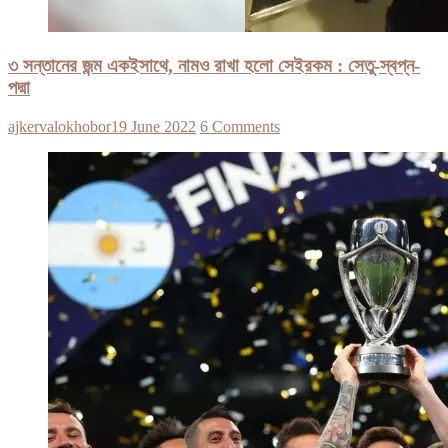
৩ সন্তানের জন্ম একইসাথে, নামও রাখা হলো সেইরকম : সেতু-স্বপ্ন-
পদ্মা
ajkervalokhobor
19 June 2022
6 Comments