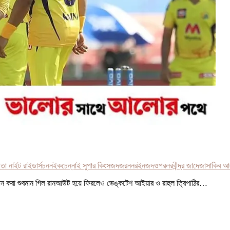
া নাইট রাইডার্স
চননইক
চেন্নাই সুপার কিংস
জদজর
ন
নরইনজদও
পরল
রবীন্দ্র জাদেজা
সাকিব আ
ান করা শুবমান গিল রানআউট হয়ে ফিরলেও ভেঙ্কটেশ আইয়ার ও রাহুল ত্রিপাঠির…