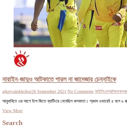
নারাইন-জাদুও আটকাতে পারল না জাদেজার চেন্নাইকে
ajkervalokhobor
26 September 2021
No Comments
আইপিএল
আটকত
কলকাত
আবুধাবিতে এর আগে টসে জিতে ব্যাটিংয়ে নেমেছিল কলকাতা। প্রথম ওভারেই ৫ বলে ৯ র
নারাইন-
View More
জাদুও
আটকাতে
Search
পারল