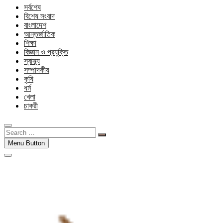
সর্বশেষ
বিশেষ সংবাদ
বাংলাদেশ
আন্তর্জাতিক
শিক্ষা
বিজ্ঞান ও প্রযুক্তি
স্বাস্থ্য
সম্পাদকীয়
কৃষি
ধর্ম
খেলা
চাকরী
Search
…
Menu Button