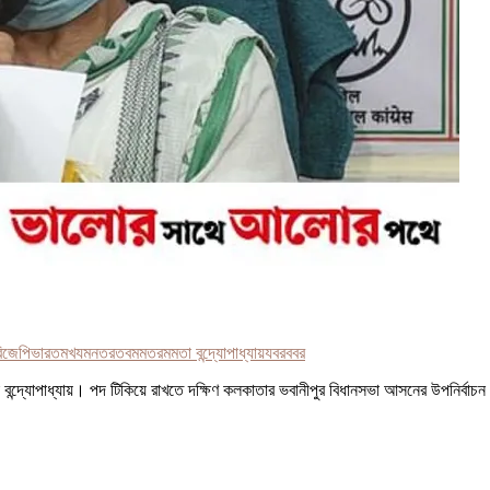
িজেপি
ভারত
মখযমনতরতব
মমতর
মমতা বন্দ্যোপাধ্যায়
যব
রববর
রী মমতা বন্দ্যোপাধ্যায়। পদ টিকিয়ে রাখতে দক্ষিণ কলকাতার ভবানীপুর বিধানসভা আসনের উপনির