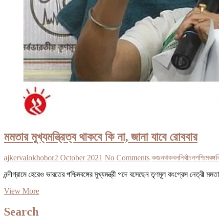
মমতার মুখ্যমন্ত্রিত্ব থাকবে কি না, জানা যাবে রোববার
ajkervalokhobor
2 October 2021
No Comments
ক
জন
থকব
ন
নির্বাচন
পশ্চিমবঙ্গ
ব
নন্দীগ্রামে হেরেও ভারতের পশ্চিমবঙ্গের মুখ্যমন্ত্রী পদে বসেছেন তৃণমূল কংগ্রেস নেত্
মমতার
View More
মুখ্যমন্ত্রিত্ব
থাকবে
Search
কি