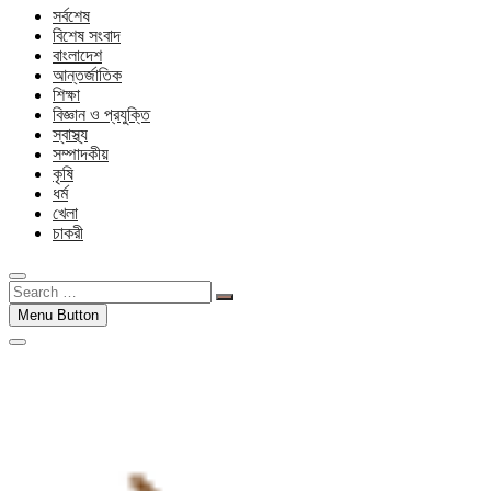
সর্বশেষ
বিশেষ সংবাদ
বাংলাদেশ
আন্তর্জাতিক
শিক্ষা
বিজ্ঞান ও প্রযুক্তি
স্বাস্থ্য
সম্পাদকীয়
কৃষি
ধর্ম
খেলা
চাকরী
Search
…
Menu Button