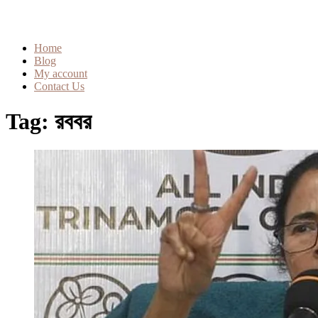
Home
Blog
My account
Contact Us
Tag:
রববর