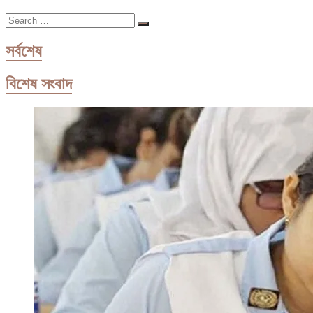
না,
Search
জানা
…
যাবে
রোববার
সর্বশেষ
বিশেষ সংবাদ