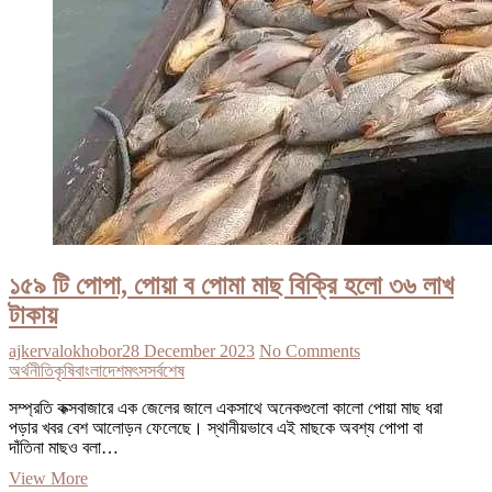
১৫৯ টি পোপা, পোয়া ব পোমা মাছ বিক্রি হলো ৩৬ লাখ
টাকায়
ajkervalokhobor
28 December 2023
No Comments
অর্থনীতি
কৃষি
বাংলাদেশ
মৎস
সর্বশেষ
সম্প্রতি কক্সবাজারে এক জেলের জালে একসাথে অনেকগুলো কালো পোয়া মাছ ধরা
পড়ার খবর বেশ আলোড়ন ফেলেছে। স্থানীয়ভাবে এই মাছকে অবশ্য পোপা বা
দাঁতিনা মাছও বলা…
১৫৯
View More