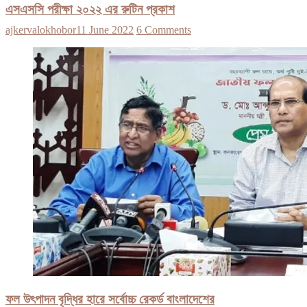
এসএসসি পরীক্ষা ২০২২ এর রুটিন প্রকাশ
ajkervalokhobor
11 June 2022
6 Comments
ফল উৎপাদন বৃদ্ধির হারে সর্বোচ্চ রেকর্ড বাংলাদেশের