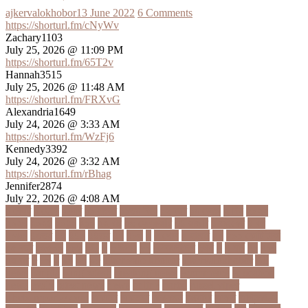
ajkervalokhobor
13 June 2022
6 Comments
https://shorturl.fm/cNyWv
Zachary1103
July 25, 2026 @ 11:09 PM
https://shorturl.fm/65T2v
Hannah3515
July 25, 2026 @ 11:48 AM
https://shorturl.fm/FRXvG
Alexandria1649
July 24, 2026 @ 3:33 AM
https://shorturl.fm/WzFj6
Kennedy3392
July 24, 2026 @ 3:32 AM
https://shorturl.fm/rBhag
Jennifer2874
July 22, 2026 @ 4:08 AM
১ কোটি
১ ছেলে
১ লাখ
১১ হাজার
১১তম বিয়ে
১২ বছর
১ম ডোজ
২ দিন
২০২২
২০২৩
২০২৪
২০৪১
২১০
২২ বার
২৬ ফেব্রুয়ারি
৩৪ হাজার
৪ ওইকেট
৪ বল
৪০৬০
৪৩তম
৪৪
৪৪০
৪৪তম
৪৭
৪৮৩
৫
৫ গোল
৫ হাজার
৫০
৫০০ কোটি টাকা
৫৫ বছর
৫৬৫০০
৫৮৯
5G
৬
৬ উপায়
৬০
62বাংলাদেশ
৬ষষ্ঠ
৭
৭ মার্চ
৭১
৭১৩
৭ম বার
৮
৮০
৯
৯০
৯৭
৯৮
ajker valo khobor
ajkervalokhobor
All
news
bangla
bangladesh
breaking news
ecommerce
education
news
evaly
latest news
news
online
portal
russel viper
Thebdreport24com
অকটবর
অকতরম
অকসজন
অক্টোবর
অক্ষত
অগ্নিকাণ্ড