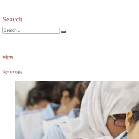
টি
পোপা,
পোয়া
Search
ব
পোমা
Search
মাছ
…
বিক্রি
হলো
৩৬
লাখ
সর্বশেষ
টাকায়
বিশেষ সংবাদ