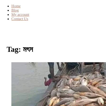
Home
Blog
My account
Contact Us
Tag:
মৎস