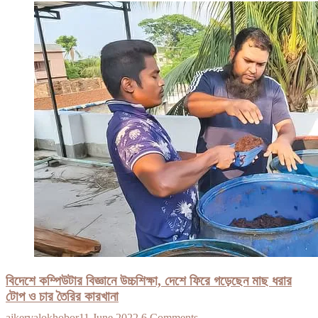
বিদেশে কম্পিউটার বিজ্ঞানে উচ্চশিক্ষা, দেশে ফিরে গড়েছেন মাছ ধরার
টোপ ও চার তৈরির কারখানা
ajkervalokhobor
11 June 2022
6 Comments