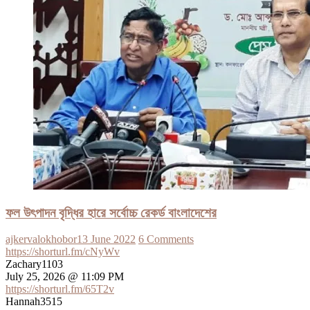
ফল উৎপাদন বৃদ্ধির হারে সর্বোচ্চ রেকর্ড বাংলাদেশের
ajkervalokhobor
13 June 2022
6 Comments
https://shorturl.fm/cNyWv
Zachary1103
July 25, 2026 @ 11:09 PM
https://shorturl.fm/65T2v
Hannah3515