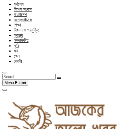
সর্বশেষ
বিশেষ সংবাদ
বাংলাদেশ
আন্তর্জাতিক
শিক্ষা
বিজ্ঞান ও প্রযুক্তি
স্বাস্থ্য
সম্পাদকীয়
কৃষি
ধর্ম
খেলা
চাকরী
Search
…
Menu Button