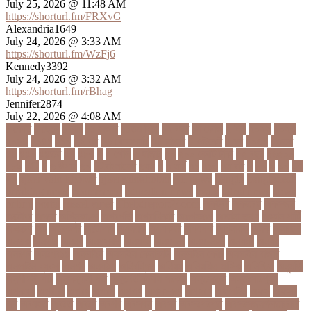
July 25, 2026 @ 11:48 AM
https://shorturl.fm/FRXvG
Alexandria1649
July 24, 2026 @ 3:33 AM
https://shorturl.fm/WzFj6
Kennedy3392
July 24, 2026 @ 3:32 AM
https://shorturl.fm/rBhag
Jennifer2874
July 22, 2026 @ 4:08 AM
১ কোটি
১ ছেলে
১ লাখ
১১ হাজার
১১তম বিয়ে
১২ বছর
১ম ডোজ
২ দিন
২০২২
২০২৩
২০২৪
২০৪১
২১০
২২ বার
২৬ ফেব্রুয়ারি
৩৪ হাজার
৪ ওইকেট
৪ বল
৪০৬০
৪৩তম
৪৪
৪৪০
৪৪তম
৪৭
৪৮৩
৫
৫ গোল
৫ হাজার
৫০
৫০০ কোটি টাকা
৫৫ বছর
৫৬৫০০
৫৮৯
5G
৬
৬ উপায়
৬০
62বাংলাদেশ
৬ষষ্ঠ
৭
৭ মার্চ
৭১
৭১৩
৭ম বার
৮
৮০
৯
৯০
৯৭
৯৮
ajker valo khobor
ajkervalokhobor
All news
bangla
bangladesh
breaking news
ecommerce
education news
evaly
latest news
news
online
portal
russel viper
Thebdreport24com
অকটবর
অকতরম
অকসজন
অক্টোবর
অক্ষত
অগ্নিকাণ্ড
অগ্রগতি
অগ্রাধিকার
অঙগভঙগ
অজানা তথ্য
অজ্ঞান পার্টি
অঞচল
অট
অটরকশর
অটোপাস
অধনয়ক
অধযকষর
অধযপক
অধিনায়ক
অনক
অনচছদ
অনতক
অনতত
অননয
অনপসথত
অনমদন
অনমদনর
অনমদনহন
অনয়মর
অনযয়
অনরধব
অনরধব১৪
অনলাইন
অনলাইন কেনাকাটা
অনলাইন কোচ
অনলাইন বাজার
অনলাইন ব্যবসা
অনশণ
অনষঠত
অনিবন্ধিত
অনিয়ম
অনিয়মিত মাসিক
অনিশ্চিত
অনুমতি
অনুশীলনী পাঠ
অনুসন্ধানী পাঠ
অন্তর্বর্তীকালীন সরকার
অন্তসত্ত্বা
অন্তঃসারশূন্য
অপকষয়
অপরণয়
অপরধ
অপরপ
অপরাধ
অপসসকত
অপহরণ
অফলাইন
অফস
অফসর
অব
অবযহত
অবরত
অবরধ
অবশষ
অবসথন
অবসর
অবসরপরপত
অবসরসজনশলতচরচর