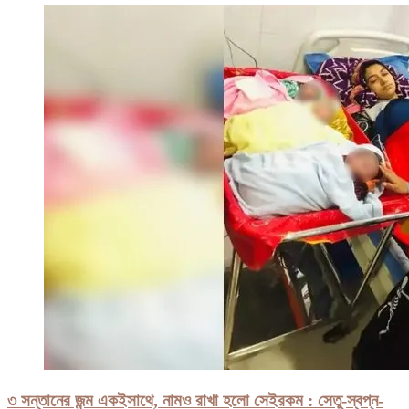
৩ সন্তানের জন্ম একইসাথে, নামও রাখা হলো সেইরকম : সেতু-স্বপ্ন-