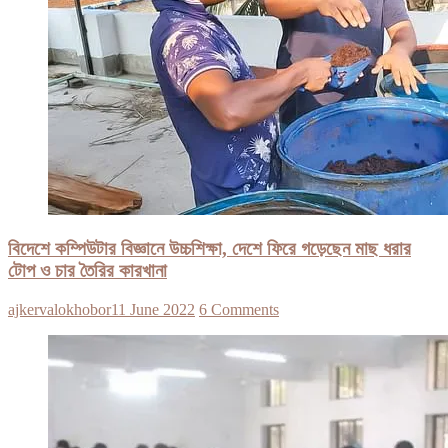
বিদেশে কম্পিউটার বিজ্ঞানে উচ্চশিক্ষা, দেশে ফিরে গড়েছেন মাছ ধরার
টোপ ও চার তৈরির কারখানা
ajkervalokhobor
11 June 2022
6 Comments