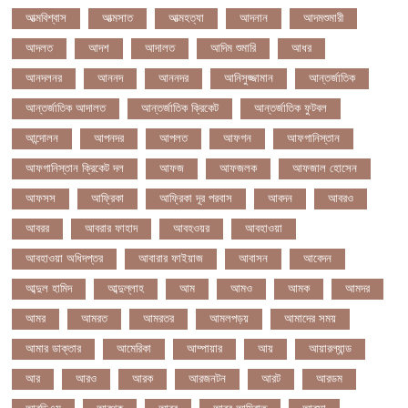
আত্মবিশ্বাস
আত্মসাত
আত্মহত্যা
আদনান
আদমশুমারী
আদলত
আদশ
আদালত
আদিম শুমারি
আধর
আনদলনর
আননদ
আননদর
আনিসুজ্জামান
আন্তর্জাতিক
আন্তর্জাতিক আদালত
আন্তর্জাতিক ক্রিকেট
আন্তর্জাতিক ফুটবল
আন্দোলন
আপনদর
আপলত
আফগন
আফগানিস্তান
আফগানিস্তান ক্রিকেট দল
আফজ
আফজলক
আফজাল হোসেন
আফসস
আফ্রিকা
আফ্রিকা দূর পরবাস
আবদন
আবরও
আবরর
আবরার ফাহাদ
আবহওয়র
আবহাওয়া
আবহাওয়া অধিদপ্তর
আবারার ফাইয়াজ
আবাসন
আবেদন
আব্দুল হামিদ
আব্দুল্লাহ
আম
আমও
আমক
আমদর
আমর
আমরত
আমরতর
আমলপড়য়
আমাদের সময়
আমার ডাক্তার
আমেরিকা
আম্পায়ার
আয়
আয়ারল্যান্ড
আর
আরও
আরক
আরজনটন
আরট
আরডম