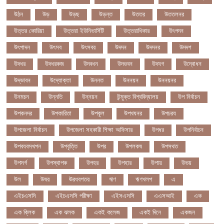
উঠন
উড়
উড়ছ
উড়ন্ত
উততর
উততলনর
উত্তর কোরিয়া
উত্তরা ইউনিভার্সিটি
উত্তরাধিকার
উৎপদন
উৎপাদন
উৎসব
উৎসবর
উদদন
উদদনর
উদদশ
উদধর
উদধরকজ
উদবধন
উদভবন
উদযগ
উদ্বোধন
উদ্ভাবন
উদ্যোক্তা
উননত
উননয়ন
উননয়নর
উনমচন
উন্নতি
উন্নয়ন
উন্মুক্ত বিশ্ববিদ্যালয়
উপ নির্বাচন
উপকনদর
উপকারিতা
উপকূল
উপখযনর
উপচরয
উপজেলা নির্বাচন
উপজেলা সহকারী শিক্ষা অফিসার
উপধর
উপনির্বাচন
উপবযবসথপন
উপবৃত্তি
উপর
উপলকষ
উপসথত
উপসর্গ
উপস্থাপক
উপহর
উপহার
উপায়
উভয়
উল
উষর
ঊরধবগতর
ঋণ
ঋণখলপ
এ
এইচএসসি
এইচএসসি পরীক্ষা
এইসএসসি
এএসআই
এক
এক ক্লিক
এক ঝলক
একই কলেজ
একই দিনে
একজন