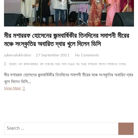
মীর মশাররফ হোসেনের জন্মবার্ষিকীর তিনদিনের সমাপনী মীরের
মঞ্চে সংস্কৃতির অবারিত দ্বার খুলে দিলেন ডিসি
ajkervalokhobor
27 September 2021
No Comments
অবরত
খল
জনমবরষকর
ডস
তনদনর
দবর
দলন
মঞচ
মর
মরর
মশররফ
সমপন
সসকতর
হসনর
মীর মশাররফ হোসেনের জন্মবার্ষিকীর তিনদিনের সমাপনী মীরের মঞ্চে সংস্কৃতির অবারিত দ্বার
খুলে দিলেন ডিসি…
মীর
View More
মশাররফ
হোসেনের
জন্মবার্ষিকীর
তিনদিনের
সমাপনী
মীরের
Search
মঞ্চে
…
সংস্কৃতির
অবারিত