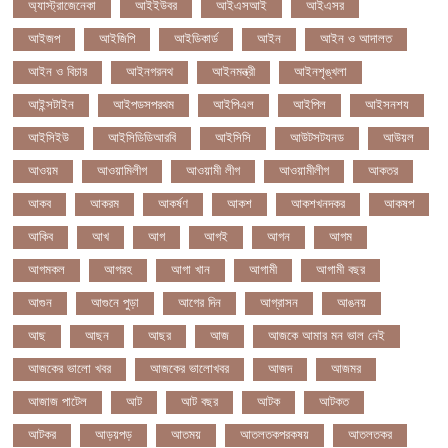
অ্যাস্ট্রাজেনেকা
আইইউবর
আইএসআই
আইএসর
আইজপ
আইজিপি
আইডিকার্ড
আইন
আইন ও আদালত
আইন ও বিচার
আইনগরনথ
আইনমন্ত্রী
আইনশৃঙ্খলা
আইন্সটাইন
আইপডসপরথম
আইপিএল
আইপিল
আইসনশয
আইসিইউ
আইসিডিডিআরবি
আইসিসি
আউটসটযনড
আউয়ল
আওয়ম
আওয়ামিলীগ
আওয়ামী লীগ
আওয়ামীলীগ
আকতর
আকব
আকরম
আকর্ষণ
আকশ
আকশখনদকর
আকষপ
আকিব
আখ
আগ
আগই
আগন
আগম
আগমকল
আগরহ
আগা খান
আগামী
আগামী বছর
আগুন
আগুনে পুড়া
আগের দিন
আগ্রাসন
আঙনয়
আছ
আছন
আছর
আজ
আজকে আমার মন ভাল নেই
আজকের ভালো খবর
আজকের ভালোখবর
আজদ
আজমর
আজাজ পাটেল
আট
আট বছর
আটক
আটকত
আটকর
আড়য়পড়
আতময়
আতলতকপরকষয়
আতলতকর