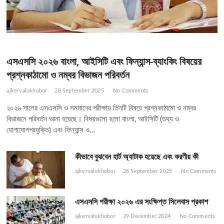
এসএসসি ২০২৬ বাংলা, আইসিটি এবং ফিন্যান্স-ব্যাংকিং বিষয়ের
প্রশ্নকাঠামো ও নম্বর বিভাজন পরিবর্তন
ajkervalokhobor
28 September 2025
No Comments
২০২৬ সালের এসএসসি ও সমমানের পরীক্ষায় তিনটি বিষয়ে প্রশ্নকাঠামো ও নম্বর
বিভাজনে পরিবর্তন আনা হয়েছে। বিষয়গুলো হলো বাংলা, আইসিটি (তথ্য ও
যোগাযোগপ্রযুক্তি) এবং ফিন্যান্স ও…
কীভাবে বুঝবেন হার্ট অ্যাটাক হয়েছে এবং করণীয় কী
ajkervalokhobor
26 September 2025
No Comments
এসএসসি পরীক্ষা ২০২৬ এর সংক্ষিপ্ত সিলেবাস প্রকাশ
ajkervalokhobor
29 December 2024
No Comments