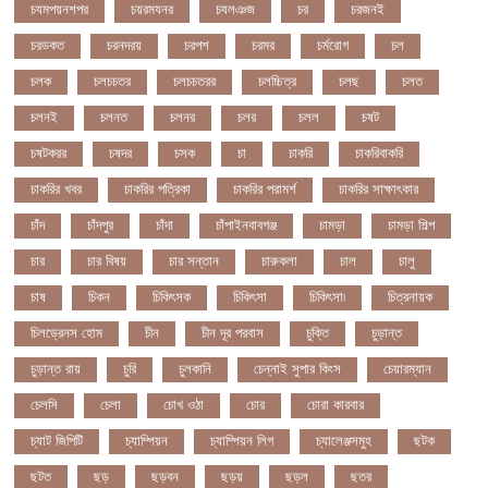
চযমপয়নশপর
চয়রমযনর
চযলঞজ
চর
চরজনই
চরডকত
চরনদরয়
চরপশ
চরমর
চর্মরোগ
চল
চলক
চলচচতর
চলচচতরর
চলচ্চিত্র
চলছ
চলত
চলনই
চলনত
চলনর
চলর
চলল
চষট
চষটকরর
চষদর
চসক
চা
চাকরি
চাকরিবাকরি
চাকরির খবর
চাকরির পত্রিকা
চাকরির পরামর্শ
চাকরির সাক্ষাৎকার
চাঁদ
চাঁদপুর
চাঁদা
চাঁপাইনবাবগঞ্জ
চামড়া
চামড়া শিল্প
চার
চার বিষয়
চার সন্তান
চারুকলা
চাল
চালু
চাষ
চিকন
চিকিৎসক
চিকিৎসা
চিকিৎসা৷
চিত্রনায়ক
চিলড্রেনস হোম
চীন
চীন দূর পরবাস
চুক্তি
চুড়ান্ত
চুড়ান্ত রায়
চুরি
চুলকানি
চেন্নাই সুপার কিংস
চেয়ারম্যান
চেলসি
চেলা
চোখ ওঠা
চোর
চোরা কারবার
চ্যাট জিপিটি
চ্যাম্পিয়ন
চ্যাম্পিয়ন লিগ
চ্যালেঞ্জসমুহ
ছটক
ছটত
ছড়
ছড়বন
ছড়য়
ছড়ল
ছতর