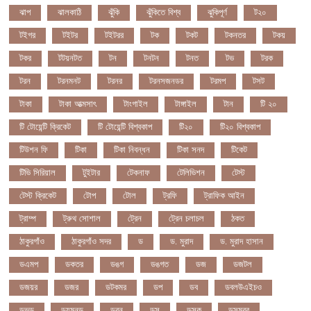
ঝাপ
ঝালকাঠি
ঝুঁকি
ঝুঁকিতে বিশ্ব
ঝুকিপূর্ণ
ট২০
টইগর
টইটর
টইটরর
টক
টকট
টকনতর
টকয়
টকর
টটয়নটত
টন
টনটন
টনত
টভ
টরক
টরন
টরনমনট
টরনর
টরনসজনডর
টরমপ
টসট
টাকা
টাকা আত্মসাৎ
টাংগাইল
টাঙ্গাইল
টান
টি ২০
টি টোয়েন্টি ক্রিকেট
টি টোয়েন্টি বিশ্বকাপ
টি২০
টি২০ বিশ্বকাপ
টিউশন ফি
টিকা
টিকা নিবন্ধন
টিকা সনদ
টিকেট
টিভি সিরিয়াল
টুইটার
টেকনাফ
টেলিভিশন
টেস্ট
টেস্ট ক্রিকেট
টোপ
টোল
ট্রফি
ট্রাফিক আইন
ট্রাম্প
ট্রুথ সোশাল
ট্রেন
ট্রেন চলাচল
ঠকত
ঠাকুরগাঁও
ঠাকুরগাঁও সদর
ড
ড. মুরাদ
ড. মুরাদ হাসান
ডএমপ
ডকতর
ডঙগ
ডঙগত
ডজ
ডজটল
ডজয়র
ডজর
ডটকমর
ডপ
ডব
ডবলউএইচও
ডভড
ডয়মনড
ডরন
ডস
ডসক
ডসমবর