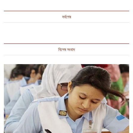
দ্বার
খুলে
দিলেন
সর্বশেষ
ডিসি
বিশেষ সংবাদ