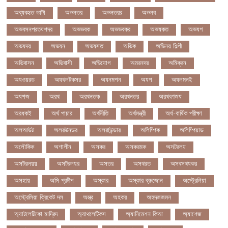
অব্যবহৃত ডাটা
অভনতর
অভনতরর
অভনব
অভবসনপরতযশদর
অভভবক
অভভবকর
অভযকত
অভযগ
অভযদয়
অভযন
অভযসত
অভিক
অভিনয় শিল্পী
অভিবাসন
অভিবাসী
অভিযোগ
অমরনদর
অমিক্রন
অযওয়রড
অযথলটকসর
অযনমশন
অযপ
অযলমনই
অযশজ
অরথ
অরথনতক
অরথনতর
অরথবণজয
অরধকই
অর্থ পাচার
অর্থনীতি
অর্থমন্ত্রী
অর্ধ-বার্ষিক পরীক্ষা
অলআউট
অলরউনডর
অলরাউন্ডার
অলিম্পিক
অলিম্পিয়াড
অলৌকিক
অশালীন
অসকর
অসকরমক
অসটরলয়
অসটরলয়য়
অসটরলয়র
অসতর
অসথরত
অসবসথযকর
অসহায়
অসি প্রদীপ
অস্কার
অস্কার ব্রুজোন
অস্ট্রেলিয়া
অস্ট্রেলিয়া ক্রিকেট দল
অস্ত্র
অহকর
অহদজজমন
অ্যাটলেটিকো মাদ্রিদ
অ্যাথলেটিকস
অ্যানিমেশন কিআ
অ্যাশেজ