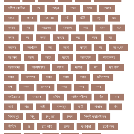
দক্ষিণ কোরিয়া
দখ
দখছন
দখন
দখর
দখলর
দজন
দজনর
দজনরও
দট
দটই
দড়
দত
দদকর
দন
দনডকত
দনবকস
দনর
দনশ
দফ
দফন
দব
দবত
দবতয়
দবর
দবস
দম
দমকল
দমপতক
দয়
দয়গ
দযতব
দর
দরগৎসব
দরগনধ
দরজ
দরত
দরতব
দরনতবজ
দরনতবজর
দরবততদর
দরবযমলযর
দরযগ
দরশক
দল
দল-বদল
দলক
দলতপর
দলন
দলয়
দলর
দলিলপত্র
দশ
দশও
দশগলর
দশম
দশয়
দশর
দষটননদন
দসহসক
দাখিল
দাখিল পরীক্ষা
দাঁত
দাবা
দাবি
দাম
দামী
দাম্পত্য
দায়ী
দালাল
দিন
দিনাজপুর
দিনু
দিপু মণি
দিবস
দিল্লী ক্যাপিটালস
দীর্ঘতম
দু
দুই ভাই
দুদক
দুর্গাপূজা
দুর্গোৎসব