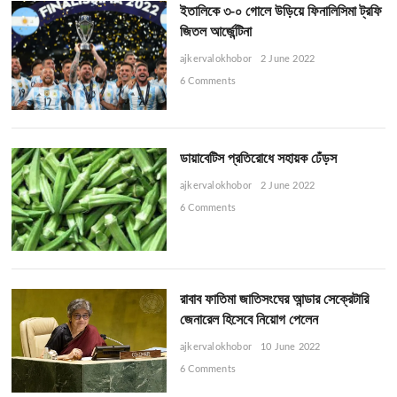
ইতালিকে ৩-০ গোলে উড়িয়ে ফিনালিসিমা ট্রফি
জিতল আর্জেন্টিনা
ajkervalokhobor
2 June 2022
6 Comments
ডায়াবেটিস প্রতিরোধে সহায়ক ঢেঁড়স
ajkervalokhobor
2 June 2022
6 Comments
রাবাব ফাতিমা জাতিসংঘের আন্ডার সেক্রেটারি
জেনারেল হিসেবে নিয়োগ পেলেন
ajkervalokhobor
10 June 2022
6 Comments