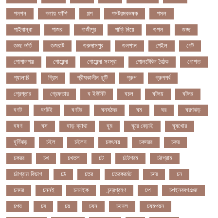
গলশন
গলায় ফাঁশি
গল্প
গসটরমবভষক
গসল
গাইবান্ধা
গাজর
গাজীপুর
গাড়ি নিয়ে
গুগল
গুচ্ছ
গুচ্ছ ভর্তি
গুজরাট
গুরুদাসপুর
গুলশান
গেইল
গেট
গোপালগঞ্জ
গোয়েন্দা
গোয়েন্দা সংস্থা
গোলটেবিল বৈঠক
গোশত
গ্যালারি
গ্রিস
গ্রীষ্মকালীন ছুটি
গ্রুপ
গ্রুপপর্ব
গ্রেপ্তার
গ্রেফতার
ঘ ইউনিট
ঘচল
ঘটনয়
ঘটনর
ঘণট
ঘণটই
ঘণটর
ঘনষঠদর
ঘম
ঘর
ঘরণঝড়
ঘষণ
ঘস
ঘাড় ব্যাথা
ঘুম
ঘুরে বেড়াই
ঘুষখোর
ঘূর্ণিঝড়
চইল
চইলন
চকৎসয়
চকদরর
চকর
চকরর
চখ
চখতল
চট
চটটগরম
চট্টগ্রাম
চট্টগ্রাম বিভাগ
চঠ
চতর
চতরকরমট
চদর
চন
চনদর
চননই
চননইক
চন্দ্রগ্রহণ
চপ
চপইনববগঞজ
চপয়
চব
চয়
চযন
চযনল
চযমপয়ন