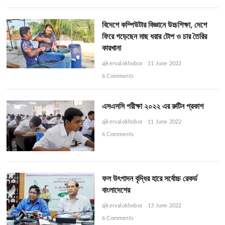
বিদেশে কম্পিউটার বিজ্ঞানে উচ্চশিক্ষা, দেশে
ফিরে গড়েছেন মাছ ধরার টোপ ও চার তৈরির
কারখানা
ajkervalokhobor
11 June 2022
6 Comments
এসএসসি পরীক্ষা ২০২২ এর রুটিন প্রকাশ
ajkervalokhobor
11 June 2022
6 Comments
ফল উৎপাদন বৃদ্ধির হারে সর্বোচ্চ রেকর্ড
বাংলাদেশের
ajkervalokhobor
13 June 2022
6 Comments