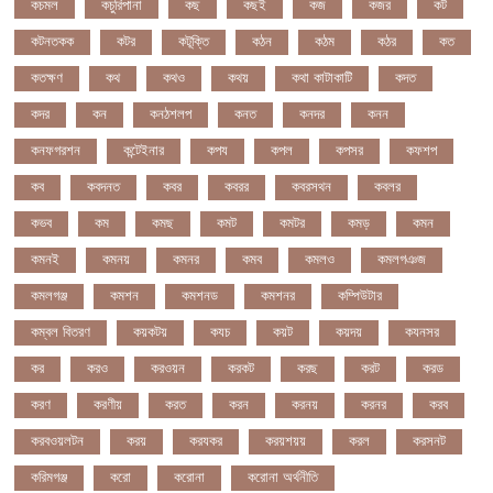
কচমল
কচুরিপানা
কছ
কছই
কজ
কজর
কট
কটনতকক
কটর
কটূক্তি
কঠন
কঠম
কঠর
কত
কতক্ষণ
কথ
কথও
কথয়
কথা কাটাকাটি
কদত
কদর
কন
কনঠশলপ
কনত
কনদর
কনন
কনফগরশন
কন্টেইনার
কপয
কপল
কপসর
কফশপ
কব
কবদনত
কবর
কবরর
কবরসথন
কবলর
কভব
কম
কমছ
কমট
কমটর
কমড়
কমন
কমনই
কমনয়
কমনর
কমব
কমলও
কমলগঞজ
কমলগঞ্জ
কমশন
কমশনড
কমশনর
কম্পিউটার
কম্বল বিতরণ
কয়কটয়
কযচ
কয়ট
কয়দয়
কযনসর
কর
করও
করওয়ন
করকট
করছ
করট
করড
করণ
করণীয়
করত
করন
করনয়
করনর
করব
করবওয়লটন
করয়
করযকর
করয়শয়য়
করল
করসনট
করিমগঞ্জ
করো
করোনা
করোনা অর্থনীতি