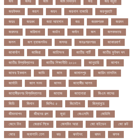
জম
জমর
জমি
জমি নিবন্ধন
জয়
জয় বড়ুয়া
জয়উদদন
জয়গ
জয়ন
জয়নাল হাজারি
জয়পুরহাট
জয়র
জয়রথ
জয়া আহসান
জর
জরকশরক
জরমন
জরমনর
জরিমানা
জর্ডান
জর্দান
জল
জলবদধতয়
জলল
জশ হ্যাজলউড
জসদর
জহঙগরনগরর
জাকারবার্গ
জাকার্বাগ
জাজিরা
জাতিসংঘ
জাতীয় পার্টি
জাতীয় ফুটবল দল
জাতীয় বিশ্ববিদ্যালয়
জাতীয় শিক্ষানীতি ২০১০
জানুয়ারি
জাপান
জাফর ইকবাল
জাভি
জাম
জামালপুর
জারিন তাসনিম
জার্মানি
জাল সনদ
জাসদ
জাহাঙ্গীর আলম
জাহাঙ্গীরনগর বিশ্ববিদ্যালয়
জাহাজ
জাহানারা
জিএম কাদের
জিডি
জিদান
জিপিএ ৫
জিমেইল
জিম্বাবুয়ে
জীবনযাপন
জীবনের গল্প
জুয়া
জেএসসি
জেডিসি
জেনে নিন
জেরার্ড পিকে
জেসমিন আরা
জো বাইডেন
জো রুট
জোর
জ্বালানি তেল
ঝড়
ঝনইদহ
ঝমন
ঝলক