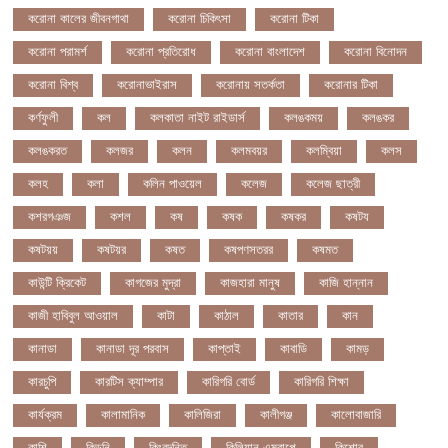
করোনা কালের জীবনগাথা
করোনা চিকিৎসা
করোনা টিকা
করোনা পরামর্শ
করোনা প্রতিরোধ
করোনা বাংলাদেশ
করোনা বিনোদন
করোনা বিশ্ব
করোনাভাইরাস
করোনায় সতর্কতা
করোনার টিকা
কর্ণফুলী
কল
কলকাতা নাইট রাইডার্স
কলঙকময়
কলঙকর
কলঙকরত
কলজর
কলন
কলমবয়র
কলম্বিয়া
কলস
কলহ
কলা
কলিন পাওয়েল
কলেজ
কলেজ ছাত্রী
কশরগঞজ
কশল
কষ
কষক
কষকর
কষটয
কষটয়য়
কষটয়র
কষত
কষপণসতরর
কষমত
কাউন্টি ক্রিকেট
কাগজের মুদ্রা
কাজহারা মানুষ
কাজি হান্নান
কাজী হাবিবুল আওয়াল
কাটা
কাঠাল
কাতার
কান
কানাডা
কানাডা দূর পরবাস
কাপ্তাই
কাবাডি
কামড়
কারচুপি
কারটিস ক্যাম্পার
কারিগরি বোর্ড
কারিগরি শিক্ষা
কার্যক্রম
কালামানিক
কালিজিরা
কালীগঞ্জ
কালোবাজারি