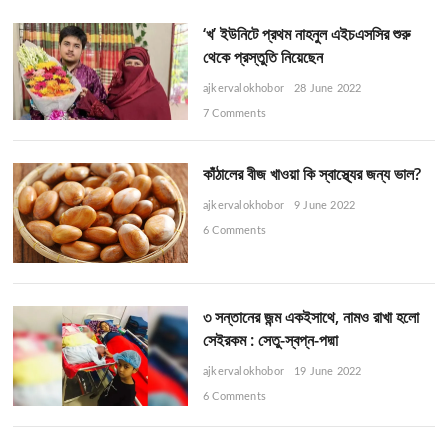
‘খ’ ইউনিটে প্রথম নাহনুল এইচএসসির শুরু
থেকে প্রস্তুতি নিয়েছেন
ajkervalokhobor
28 June 2022
7 Comments
কাঁঠালের বীজ খাওয়া কি স্বাস্থ্যের জন্য ভাল?
ajkervalokhobor
9 June 2022
6 Comments
৩ সন্তানের জন্ম একইসাথে, নামও রাখা হলো
সেইরকম : সেতু-স্বপ্ন-পদ্মা
ajkervalokhobor
19 June 2022
6 Comments