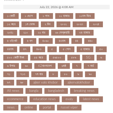
July 22, 2026 @ 4:08 AM
১ কোটি
১ ছেলে
১ লাখ
১১ হাজার
১১তম বিয়ে
১২ বছর
১ম ডোজ
২ দিন
২০২২
২০২৩
২০২৪
২০৪১
২১০
২২ বার
২৬ ফেব্রুয়ারি
৩৪ হাজার
৪ ওইকেট
৪ বল
৪০৬০
৪৩তম
৪৪
৪৪০
৪৪তম
৪৭
৪৮৩
৫
৫ গোল
৫ হাজার
৫০
৫০০ কোটি টাকা
৫৫ বছর
৫৬৫০০
৫৮৯
5G
৬
৬ উপায়
৬০
62বাংলাদেশ
৬ষষ্ঠ
৭
৭ মার্চ
৭১
৭১৩
৭ম বার
৮
৮০
৯
৯০
৯৭
৯৮
ajker valo khobor
ajkervalokhobor
All news
bangla
bangladesh
breaking news
ecommerce
education news
evaly
latest news
news
online
portal
russel viper