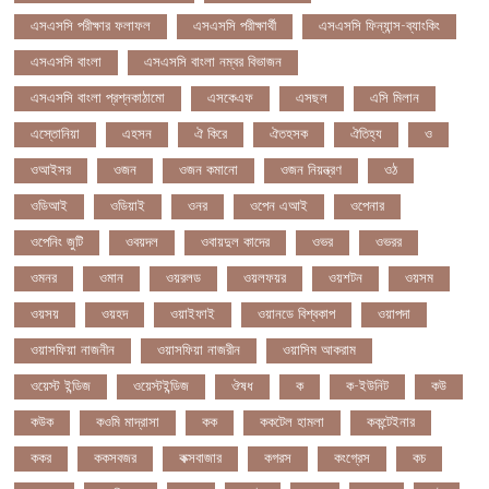
এসএসসি পরীক্ষার ফলাফল
এসএসসি পরীক্ষার্থী
এসএসসি ফিন্যান্স-ব্যাংকিং
এসএসসি বাংলা
এসএসসি বাংলা নম্বর বিভাজন
এসএসসি বাংলা প্রশ্নকাঠামো
এসকেএফ
এসছল
এসি মিলান
এস্তোনিয়া
এহসন
ঐ কিরে
ঐতহসক
ঐতিহ্য
ও
ওআইসর
ওজন
ওজন কমানো
ওজন নিয়ন্ত্রণ
ওঠ
ওডিআই
ওডিয়াই
ওনর
ওপেন এআই
ওপেনার
ওপেনিং জুটি
ওবয়দল
ওবায়দুল কাদের
ওভর
ওভরর
ওমনর
ওমান
ওয়রলড
ওয়লফয়র
ওয়শটন
ওয়সম
ওয়সয়
ওয়হদ
ওয়াইফাই
ওয়ানডে বিশ্বকাপ
ওয়াপদা
ওয়াসফিয়া নাজনীন
ওয়াসফিয়া নাজরীন
ওয়াসিম আকরাম
ওয়েস্ট ইন্ডিজ
ওয়েস্টইন্ডিজ
ঔষধ
ক
ক-ইউনিট
কউ
কউক
কওমি মাদ্রাসা
কক
ককটেল হামলা
ককন্টেইনার
ককর
ককসবজর
কক্সবাজার
কগরস
কংগ্রেস
কচ