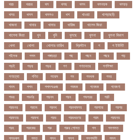
খরচ
খরচর
খল
খলছ
খলদ
খলনয়ক
খলয়ড়
খলর
খলল
খললও
খশ
খাওয়া
খাগড়াছড়ি
খাজনা
খাবার
খামার
খারিজ
খালেদ জিয়া
খালেদা জিয়া
খুন
খুনি
খুলছে
খুলনা
খুলনা বিভাগ
খেলা
খোলা
খোলার তারিখ
খ্রিস্টান
গ
গ ইউনিট
গইলক
গগল
গঙ্গাচড়া
গছ
গছন
গছর
গড়
গড়ই
গড়য়
গড়র
গণ
গণতনতর
গণশিক্ষা
গণহত্যা
গণিত
গতরস
গন
গনধক
গনর
গনস
গপন
গপলগঞজ
গবষক
গবেষক
গবেষণা
গভর
গভর্নর
গয়নদ
গয়ব
গযলরর
গরট
গরডনর
গরতব
গরনথ
গরনথমলয়
গরপতর
গরপর
গরফতর
গরফথ
গরভ
গরভধরণর
গরম
গরযনড
গরহ
গরহকর
গরু
গরুর গোসত
গল
গলগলত
গলডকপ
গলত
গলন
গলপ
গলপসটট
গলল