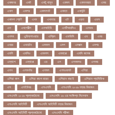
একজনর
একট
একটু থামুন
একদল
একননবরত
একর
একল
একশর
একসলনট
একহত
একাউন্ট
একাদশ শ্রেণি
এখন
এখনতর
এট
এড়ত
এডস
এত
এথলেটিক্স
এনআইডি
এনটিআরসিএ
এনডড
এনসব
এন্ডিফ্লাওয়ার
এপ্রিল
এফডিসি
এব
এবর
এবরর
এভারটন
এমদদল
এমপ
এমপক্স
এমপর
এমপি
এমপিও
এমবপপ
এমবাপ্পে
এমসি কলেজ
এম্বাপে
এম্বাপ্পে
এর
এল
এলকবসর
এলকয়
এলন
এলমনটর
এলমল
এশযওযসট
এশিয়া
এশিয়া কাপ
এশিয়া কাপে ভারত
এশিয়ান বাছাই
এশিয়ান-প্যাসিফিক
এস
এসইউবর
এসএসসি
এসএসসি ২০২৬ নম্বর বিভাজন
এসএসসি ২০২৬ প্রশ্নকাঠামো
এসএসসি ২৬ এর সংক্ষিপ্ত সিলেবাস
এসএসসি আইসিটি
এসএসসি আইসিটি নম্বর বিভাজন
এসএসসি আইসিটি প্রশ্নকাঠামো
এসএসসি পরীক্ষা