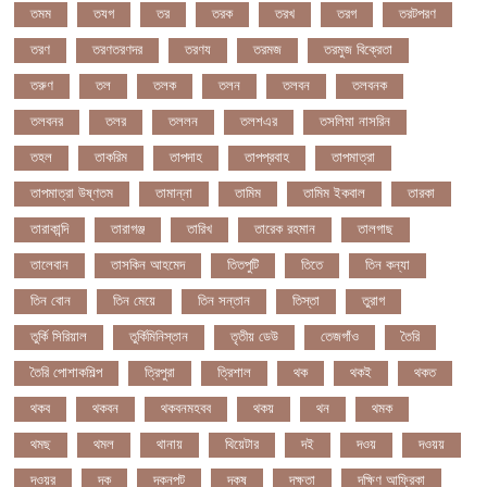
তমম
তযগ
তর
তরক
তরখ
তরগ
তরটপরণ
তরণ
তরণতরণদর
তরণয
তরমজ
তরমুজ বিক্রেতা
তরুণ
তল
তলক
তলন
তলবন
তলবনক
তলবনর
তলর
তললন
তলশএর
তসলিমা নাসরিন
তহল
তাকরিম
তাপদাহ
তাপপ্রবাহ
তাপমাত্রা
তাপমাত্রা উষ্ণতম
তামান্না
তামিম
তামিম ইকবাল
তারকা
তারাকান্দি
তারাগঞ্জ
তারিখ
তারেক রহমান
তালগাছ
তালেবান
তাসকিন আহমেদ
তিতপুটি
তিতে
তিন কন্যা
তিন বোন
তিন মেয়ে
তিন সন্তান
তিস্তা
তুরাগ
তুর্কি সিরিয়াল
তুর্কিমিনিস্তান
তৃতীয় ডেউ
তেজগাঁও
তৈরি
তৈরি পোশাকশিল্প
ত্রিপুরা
ত্রিশাল
থক
থকই
থকত
থকব
থকবন
থকবনমহবব
থকয়
থন
থমক
থমছ
থমল
থানায়
থিয়েটার
দই
দওয়
দওয়য়
দওয়র
দক
দকনপট
দকষ
দক্ষতা
দক্ষিণ আফ্রিকা