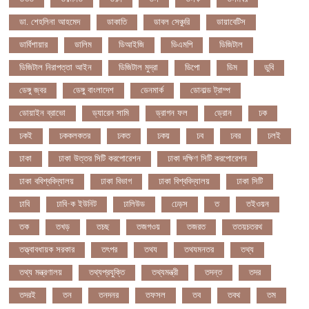
ডা. শেহলিনা আহমেদ
ডাকাতি
ডাবল সেঞ্চুরি
ডায়াবেটিস
ডার্বিশায়ার
ডালিম
ডিআইজি
ডিএমপি
ডিজিটাল
ডিজিটাল নিরাপত্তা আইন
ডিজিটাল মুদ্রা
ডিপো
ডিম
ডুবি
ডেঙ্গু জ্বর
ডেঙ্গু বাংলাদেশ
ডেনমার্ক
ডোনাল্ড ট্রাম্প
ডোয়াইন ব্রাভো
ড্যারেন সামি
ড্রাগন ফল
ড্রোন
ঢক
ঢকই
ঢককলকতর
ঢকত
ঢকয়
ঢব
ঢবর
ঢলই
ঢাকা
ঢাকা উত্তর সিটি করপোরেশন
ঢাকা দক্ষিণ সিটি করপোরেশন
ঢাকা ববিশ্ববিদ্যালয়
ঢাকা বিভাগ
ঢাকা বিশ্ববিদ্যালয়
ঢাকা সিটি
ঢাবি
ঢাবি-ক ইউনিট
ঢালিউড
ঢেড়স
ত
তইওয়ন
তক
তখড়
তচছ
তজগওয়
তজরত
ততয়চতরথ
তত্ত্বাবধায়ক সরকার
তৎপর
তথয
তথযমনতর
তথ্য
তথ্য মন্ত্রণালয়
তথ্যপ্রযুক্তি
তথ্যমন্ত্রী
তদন্ত
তদর
তদরই
তন
তনদনর
তফসল
তব
তবথ
তম