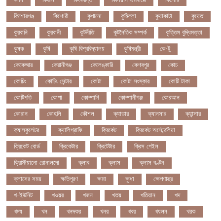
কাশি
কিডনি
কিংবদন্তি
কিলিয়ান এমবাপ্পে
কিশোর
কিশোরগঞ্জ
কিশোরী
কুপানো
কুমিল্লা
কুয়াকাটা
কুয়েত
কুরবানি
কুরবানী
কূটনীতি
কূটনৈতিক সম্পর্ক
কৃত্তিম বুদ্ধিমত্তা
কৃষক
কৃষি
কৃষি বিশ্ববিদ্যালয়
কৃষিমন্ত্রী
কে-টু
কেকেআর
কেরানীগঞ্জ
কেলেঙ্কারি
কেশবপুর
কোচ
কোচিং
কোচিং সেন্টার
কোটা
কোটা সংস্কার
কোটি টাকা
কোটিপতি
কোপা
কোম্পানি
কোম্পানীগঞ্জ
কোরআন
কোরান
কোহলি
কৌশল
ক্যাডার
ক্যানসার
ক্যান্সার
ক্যালকুলেটর
ক্যালিগ্রাফি
ক্রিকেট
ক্রিকেট অস্ট্রেলিয়া
ক্রিকেট বোর্ড
ক্রিকেটার
ক্রিটেটার
ক্রিস গেইল
ক্রিস্টিয়ানো রোনালদো
ক্লাব
ক্লাস
ক্লাস বণ্টন
ক্লাসের সময়
ক্ষতিপূরণ
ক্ষমা
ক্ষুধা
ক্ষেপণাস্ত্র
খ-ইউনিট
খওয়র
খজন
খতয়
খতিয়ান
খদ
খদয
খন
খনদকর
খনর
খবর
খয়লন
খরক