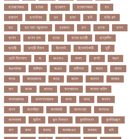
ছতরছতরদর
ছতরর
ছতরলগ
ছতরলগকরম
ছদ
ছদ্মবেশ
ছনতইকর
ছব
ছবত
ছবি
ছবির গল্প
ছয়
ছয় দফা আন্দোলন
ছরকঘত
ছল
ছলক
ছলন
ছাগল
ছাগল চাষ
ছাত্র
ছাত্র-ছাত্রী
ছাত্রলীগ
ছাত্রী
ছাত্রী নিবাস
ছিনতাই
ছিনতাইকারী
ছুটি
ছোট সিলেবাস
জ
জএফএ
জখম
জগই
জঙগ
জঙগবদদর
জঙ্গিবাদ
জঞন
জটিলতা
জড়ত
জতত
জতয়
জতয়করণর
জতর
জতল
জতলন
জদজর
জন
জনজ
জননত
জনপরতনধ
জনমত-জরিপ
জনমবরষকর
জনমশতবরষক
জনয
জনর
জনলন
জনশ
জনশক্তি
জনশুমারি
জনসংখ্যা
জনসনর
জনসমকষ
জন্ডিস
জন্ম নিবন্ধন
জন্মনিবন্ধন
জন্মনিয়ন্ত্রণ
জপ
জবন
জবনর
জববজঞন
জববদহ
জবি