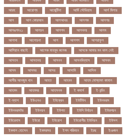
আরডিএম
আরথক
আরব
আরব আমিরাত
আরসা
আরহ
আরোগ্য
আর্জেন্টিনা
আর্মি স্টেডিয়াম
আর্ল মিলার
আল
আল কোরআন
আলআধর
আলগক
আলগর
আলঙগন২১
আলচন
আলপন
আলবনয়
আলম
আলাদা
আলোচনা
আশ
আশপশ
আশরাফুল
আশিয়ান বাছাই
আশেক মাহমুদ কলেজ
আসকে আমার মন ভাল নেই
আসতন
আসতনয়
আসনন
আসনবিন্যাস
আসবন
আসম
আসমর
আসর
আসামি
আসিফ
আসীর আনজুম খান
আহত
আহবন
আহম মোস্তফা কামাল
আহমদ
আহমদর
আহসনক
ই কমার্স
ই-বন্ডিং
ই-ম্যাপ
ইউএনও
ইউক্রেন
ইউটিউব
ইউনভরস
ইউনভরসটর
ইউনয়ন
ইউপত
ইউপি নির্বাচন
ইউরপয়ন
ইউরেনাস
ইউরো
ইউরোপ
ইউরোপীয় ইউনিয়ন
ইউসপ
ইকবাল হোসেন
ইকমরসর
ইগল পরিবহন
ইচছ
ইঞজন