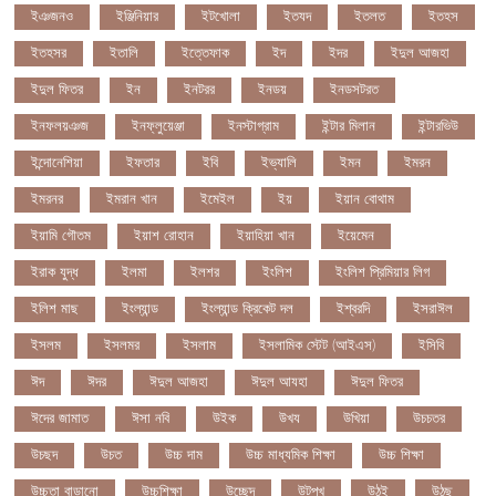
ইঞজনও
ইঞ্জিনিয়ার
ইটখোলা
ইতযদ
ইতলত
ইতহস
ইতহসর
ইতালি
ইত্তেফাক
ইদ
ইদর
ইদুল আজহা
ইদুল ফিতর
ইন
ইনটরর
ইনডয়
ইনডসটরত
ইনফলয়ঞজ
ইনফ্লুয়েঞ্জা
ইনস্টাগ্রাম
ইন্টার মিলান
ইন্টারভিউ
ইন্দোনেশিয়া
ইফতার
ইবি
ইভ্যালি
ইমন
ইমরন
ইমরনর
ইমরান খান
ইমেইল
ইয়
ইয়ান বোথাম
ইয়ামি গৌতম
ইয়াশ রোহান
ইয়াহিয়া খান
ইয়েমেন
ইরাক যুদ্ধ
ইলমা
ইলশর
ইংলিশ
ইংলিশ প্রিমিয়ার লিগ
ইলিশ মাছ
ইংল্যান্ড
ইংল্যান্ড ক্রিকেট দল
ইশ্বরদি
ইসরাঈল
ইসলম
ইসলমর
ইসলাম
ইসলামিক স্টেট (আইএস)
ইসিবি
ঈদ
ঈদর
ঈদুল আজহা
ঈদুল আযহা
ঈদুল ফিতর
ঈদের জামাত
ঈসা নবি
উইক
উখয
উখিয়া
উচচতর
উচছদ
উচত
উচ্চ দাম
উচ্চ মাধ্যমিক শিক্ষা
উচ্চ শিক্ষা
উচ্চতা বাড়ানো
উচ্চশিক্ষা
উচ্ছেদ
উটপখ
উঠই
উঠছ