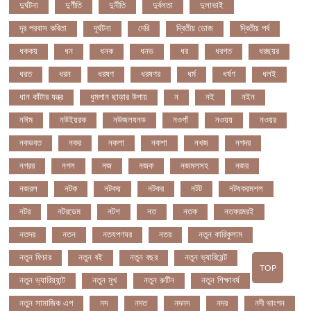
দুর্ঘটনা
দুর্ণীতি
দুর্নীতি
দুর্বলতা
দুলাভাই
দূর পরবাস কবিতা
দূর্ঘটনা
দেরি
দ্বিতীয় ডোজ
দ্বিতীয় পর্ব
ধককয়
ধন
ধনক
ধনড
ধর
ধরগত
ধরছয়র
ধরত
ধরন
ধরষণ
ধরষণর
ধর্ম
ধর্ষণ
ধলই
ধান কাঁটার যন্ত্র
ধুমপান ছাড়ার উপায়
ন
নই
নইন
নঈম
নউইয়রক
নউজলযনড
নওগাঁ
নওয়য়
নওয়র
নকডবত
নকর
নকলা
নকশা
নখজ
নগদর
নগরর
নগল
নজ
নজক
নজমলসহ
নজর
নজরল
নটক
নটকয়
নটকর
নটট
নটযকরমশল
নটর
নটরডেম
নটশ
নত
নতক
নতকরমরই
নতদর
নতন
নতযপণযর
নতর
নতুন কারিকুলাম
নতুন ফিচার
নতুন বই
নতুন বছর
নতুন ভ্যারিয়েন্ট
TOP
নতুন ভ্যারিয়্যান্ট
নতুন মুখ
নতুন রুটিন
নতুন শিক্ষাবর্ষ
নতুন সামাজিক এপ
নদ
নদত
নদনদ
নদর
নদী ভাংগন