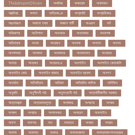
Thebdreport24com
অকটবর
অকতরম
অকসজন
অক্টোবর
অক্ষত
অগ্নিকাণ্ড
অগ্রগতি
অগ্রাধিকার
অঙগভঙগ
অজানা তথ্য
অজ্ঞান পার্টি
অঞচল
অট
অটরকশর
অটোপাস
অধনয়ক
অধযকষর
অধযপক
অধিনায়ক
অনক
অনচছদ
অনতক
অনতত
অননয
অনপসথত
অনমদন
অনমদনর
অনমদনহন
অনয়মর
অনযয়
অনরধব
অনরধব১৪
অনলাইন
অনলাইন কেনাকাটা
অনলাইন কোচ
অনলাইন বাজার
অনলাইন ব্যবসা
অনশণ
অনষঠত
অনিবন্ধিত
অনিয়ম
অনিয়মিত মাসিক
অনিশ্চিত
অনুমতি
অনুশীলনী পাঠ
অনুসন্ধানী পাঠ
অন্তর্বর্তীকালীন সরকার
অন্তসত্ত্বা
অন্তঃসারশূন্য
অপকষয়
অপরণয়
অপরধ
অপরপ
অপরাধ
অপসসকত
অপহরণ
অফলাইন
অফস
অফসর
অব
অবযহত
অবরত
অবরধ
অবশষ
অবসথন
অবসর
অবসরপরপত
অবসরসজনশলতচরচর