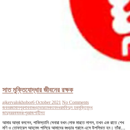
সাত মুক্তিযোদ্ধার জীবনের রক্ষক
ajkervalokhobor
6 October 2021
No Comments
জবনর
জামালপুর
পাবনা
বগুড়া
ভারত
মকতযদধর
মফিদুল হক
মুক্তিযুদ্ধ
জাদুঘর
রকষক
রংপুর
রাজশাহী
সত
আমার আব্বা বললেন, পাকিস্তানি সেনারা যখন লোক মারতে লাগল, তখন এক রাতে শেখ
মণি ও তোফায়েল আহমেদ পালিয়ে আমাদের বগুড়ার গ্রামে এসে উপস্থিত হন। তাঁরা…