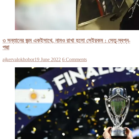
৩ সন্তানের জন্ম একইসাথে, নামও রাখা হলো সেইরকম : সেতু-স্বপ্ন-
পদ্মা
ajkervalokhobor
19 June 2022
6 Comments