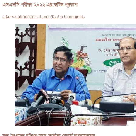
এসএসসি পরীক্ষা ২০২২ এর রুটিন প্রকাশ
ajkervalokhobor
11 June 2022
6 Comments
ফল উৎপাদন বৃদ্ধির হারে সর্বোচ্চ রেকর্ড বাংলাদেশের