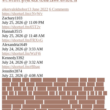
ajkervalokhobor
13 June 2022
6 Comments
https://shorturl.fm/cNyWv
Zachary1103
July 25, 2026 @ 11:09 PM
https://shorturl.fm/65T2v
Hannah3515
July 25, 2026 @ 11:48 AM
https://shorturl.fm/FRXvG
Alexandria1649
July 24, 2026 @ 3:33 AM
https://shorturl.fm/WzFj6
Kennedy3392
July 24, 2026 @ 3:32 AM
https://shorturl.fm/rBhag
Jennifer2874
July 22, 2026 @ 4:08 AM
১ কোটি
১ ছেলে
১ লাখ
১১ হাজার
১১তম বিয়ে
১২ বছর
১ম ডোজ
২ দিন
২০২২
২০২৩
২০২৪
২০৪১
২১০
২২ বার
২৬ ফেব্রুয়ারি
৩৪ হাজার
৪ ওইকেট
৪ বল
৪০৬০
৪৩তম
৪৪
৪৪০
৪৪তম
৪৭
৪৮৩
৫
৫ গোল
৫ হাজার
৫০
৫০০ কোটি টাকা
৫৫ বছর
৫৬৫০০
৫৮৯
5G
৬
৬ উপায়
৬০
62বাংলাদেশ
৬ষষ্ঠ
৭
৭ মার্চ
৭১
৭১৩
৭ম বার
৮
৮০
৯
৯০
৯৭
৯৮
ajker valo khobor
ajkervalokhobor
All news
bangla
bangladesh
breaking news
ecommerce
education news
evaly
latest news
news
online
portal
russel viper
Thebdreport24com
অকটবর
অকতরম
অকসজন