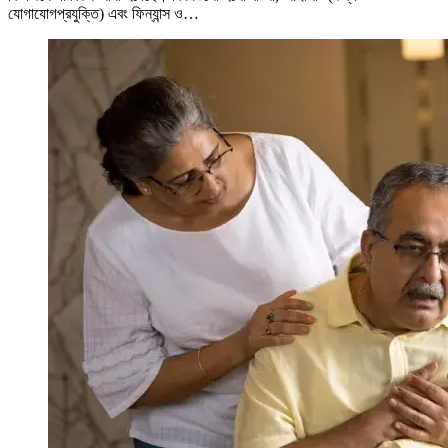
যোগাযোগপ্রযুক্তি) এবং ফিন্যান্স ও…