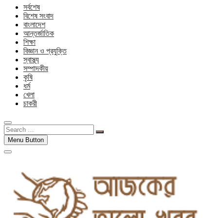
সর্বশেষ
বিশেষ সংবাদ
বাংলাদেশ
আন্তর্জাতিক
শিক্ষা
বিজ্ঞান ও প্রযুক্তি
স্বাস্থ্য
সম্পাদকীয়
কৃষি
ধর্ম
খেলা
চাকরী
Search
…
Menu Button