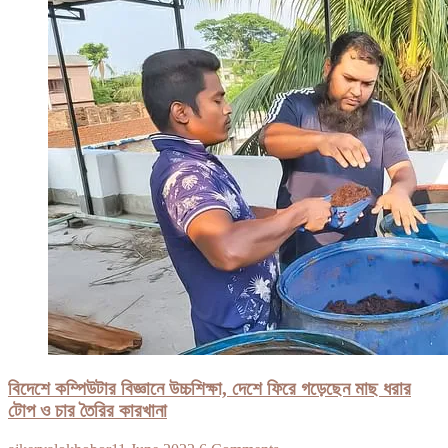
বিদেশে কম্পিউটার বিজ্ঞানে উচ্চশিক্ষা, দেশে ফিরে গড়েছেন মাছ ধরার
টোপ ও চার তৈরির কারখানা