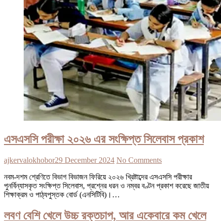
এসএসসি পরীক্ষা ২০২৬ এর সংক্ষিপ্ত সিলেবাস প্রকাশ
ajkervalokhobor
29 December 2024
No Comments
নবম-দশম শ্রেণিতে বিভাগ বিভাজন ফিরিয়ে ২০২৬ খ্রিষ্টাব্দের এসএসসি পরীক্ষার
পুনর্বিন্যাসকৃত সংক্ষিপ্ত সিলেবাস, প্রশ্নের ধরন ও নম্বর বণ্টন প্রকাশ করেছে জাতীয়
শিক্ষাক্রম ও পাঠ্যপুস্তক বোর্ড (এনসিটিবি)।…
লবণ বেশি খেলে উচ্চ রক্তচাপ, আর একেবারে কম খেলে