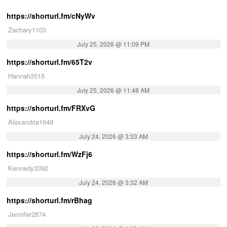
https://shorturl.fm/cNyWv
Zachary1103
July 25, 2026 @ 11:09 PM
https://shorturl.fm/65T2v
Hannah3515
July 25, 2026 @ 11:48 AM
https://shorturl.fm/FRXvG
Alexandria1649
July 24, 2026 @ 3:33 AM
https://shorturl.fm/WzFj6
Kennedy3392
July 24, 2026 @ 3:32 AM
https://shorturl.fm/rBhag
Jennifer2874