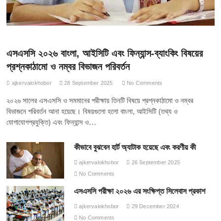
এসএসসি ২০২৬ বাংলা, আইসিটি এবং ফিন্যান্স-ব্যাংকিং বিষয়ের
প্রশ্নকাঠামো ও নম্বর বিভাজন পরিবর্তন
ajkervalokhobor
28 September 2025
No Comments
২০২৬ সালের এসএসসি ও সমমানের পরীক্ষায় তিনটি বিষয়ে প্রশ্নকাঠামো ও নম্বর
বিভাজনে পরিবর্তন আনা হয়েছে। বিষয়গুলো হলো বাংলা, আইসিটি (তথ্য ও
যোগাযোগপ্রযুক্তি) এবং ফিন্যান্স ও…
কীভাবে বুঝবেন হার্ট অ্যাটাক হয়েছে এবং করণীয় কী
ajkervalokhobor
26 September 2025
No Comments
এসএসসি পরীক্ষা ২০২৬ এর সংক্ষিপ্ত সিলেবাস প্রকাশ
ajkervalokhobor
29 December 2024
No Comments