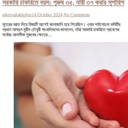
সরকারি চাকরিতে বয়স: পুরুষ ৩৫, নারী ৩৭ করার সুপারিশ
ajkervalokhobor
14 October 2024
No Comments
সূত্রের বরাত দিয়ে বিষয়টি আগেই জানাজানি হয়ে গিয়েছিল। এবার পর্যালোচনা কমিটির
প্রধান আবদুল মুয়ীদ চৌধুরী সাংবাদিকদের জানালেন, তাঁরা সরকারি চাকরিতে প্রবেশের
সর্বোচ্চ বয়সসীমা পুরুষের ক্ষেত্রে…