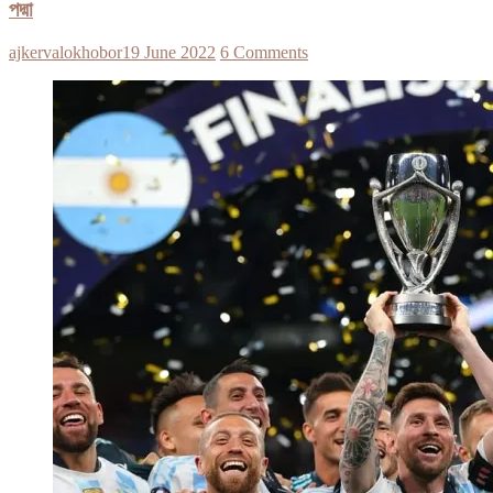
পদ্মা
ajkervalokhobor
19 June 2022
6 Comments