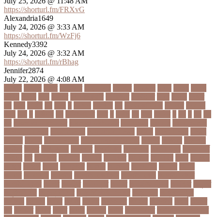
July 25, 2026 @ 11:48 AM
https://shorturl.fm/FRXvG
Alexandria1649
July 24, 2026 @ 3:33 AM
https://shorturl.fm/WzFj6
Kennedy3392
July 24, 2026 @ 3:32 AM
https://shorturl.fm/rBhag
Jennifer2874
July 22, 2026 @ 4:08 AM
১ কোটি
১ ছেলে
১ লাখ
১১ হাজার
১১তম বিয়ে
১২ বছর
১ম ডোজ
২ দিন
২০২২
২০২৩
২০২৪
২০৪১
২১০
২২ বার
২৬ ফেব্রুয়ারি
৩৪ হাজার
৪ ওইকেট
৪ বল
৪০৬০
৪৩তম
৪৪
৪৪০
৪৪তম
৪৭
৪৮৩
৫
৫ গোল
৫ হাজার
৫০
৫০০ কোটি টাকা
৫৫ বছর
৫৬৫০০
৫৮৯
5G
৬
৬ উপায়
৬০
62বাংলাদেশ
৬ষষ্ঠ
৭
৭ মার্চ
৭১
৭১৩
৭ম বার
৮
৮০
৯
৯০
৯৭
৯৮
ajker valo khobor
ajkervalokhobor
All news
bangla
bangladesh
breaking news
ecommerce
education news
evaly
latest news
news
online
portal
russel viper
Thebdreport24com
অকটবর
অকতরম
অকসজন
অক্টোবর
অক্ষত
অগ্নিকাণ্ড
অগ্রগতি
অগ্রাধিকার
অঙগভঙগ
অজানা তথ্য
অজ্ঞান পার্টি
অঞচল
অট
অটরকশর
অটোপাস
অধনয়ক
অধযকষর
অধযপক
অধিনায়ক
অনক
অনচছদ
অনতক
অনতত
অননয
অনপসথত
অনমদন
অনমদনর
অনমদনহন
অনয়মর
অনযয়
অনরধব
অনরধব১৪
অনলাইন
অনলাইন কেনাকাটা
অনলাইন কোচ
অনলাইন বাজার
অনলাইন ব্যবসা
অনশণ
অনষঠত
অনিবন্ধিত
অনিয়ম
অনিয়মিত মাসিক
অনিশ্চিত
অনুমতি
অনুশীলনী পাঠ
অনুসন্ধানী পাঠ
অন্তর্বর্তীকালীন সরকার
অন্তসত্ত্বা
অন্তঃসারশূন্য
অপকষয়
অপরণয়
অপরধ
অপরপ
অপরাধ
অপসসকত
অপহরণ
অফলাইন
অফস
অফসর
অব
অবযহত
অবরত
অবরধ
অবশষ
অবসথন
অবসর
অবসরপরপত
অবসরসজনশলতচরচর