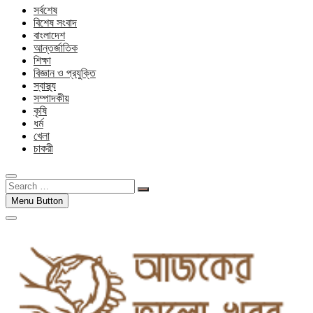
সর্বশেষ
বিশেষ সংবাদ
বাংলাদেশ
আন্তর্জাতিক
শিক্ষা
বিজ্ঞান ও প্রযুক্তি
স্বাস্থ্য
সম্পাদকীয়
কৃষি
ধর্ম
খেলা
চাকরী
Search
…
Menu Button