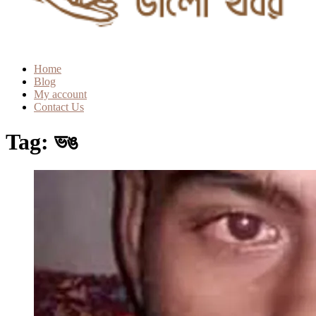
Home
Blog
My account
Contact Us
Tag:
ভঙ