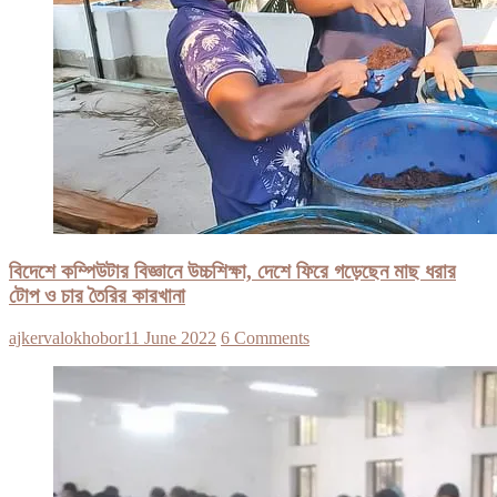
বিদেশে কম্পিউটার বিজ্ঞানে উচ্চশিক্ষা, দেশে ফিরে গড়েছেন মাছ ধরার
টোপ ও চার তৈরির কারখানা
ajkervalokhobor
11 June 2022
6 Comments