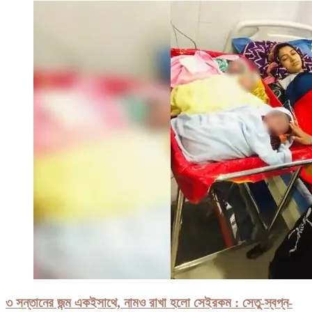
৩ সন্তানের জন্ম একইসাথে, নামও রাখা হলো সেইরকম : সেতু-স্বপ্ন-