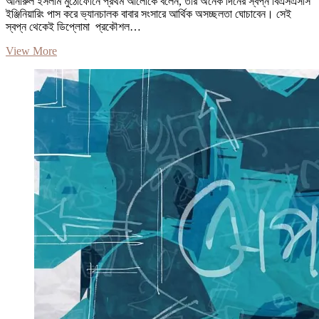
আনারুল ইসলাম মুঠোফোনে প্রথম আলোকে বলেন, তাঁর অনেক দিনের স্বপ্ন বিএসএসসি
ইঞ্জিনিয়ারিং পাস করে ভ্যানচালক বাবার সংসারে আর্থিক অসচ্ছলতা ঘোচাবেন। সেই
স্বপ্ন থেকেই ডিপ্লোমা প্রকৌশল…
বগুড়ায়
View More
পড়াশোনা
করতে
এসে
শিক্ষার্থীর
স্বপ্ন
ভেঙে
চুরমার