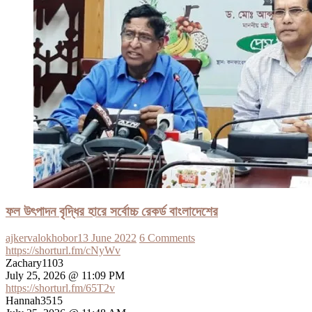
ফল উৎপাদন বৃদ্ধির হারে সর্বোচ্চ রেকর্ড বাংলাদেশের
ajkervalokhobor
13 June 2022
6 Comments
https://shorturl.fm/cNyWv
Zachary1103
July 25, 2026 @ 11:09 PM
https://shorturl.fm/65T2v
Hannah3515