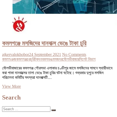
কমলগঞ্জে মসজিদের দানবাক্স ভেঙে টাকা চুরি
ajkervalokhobor
24 September 2021
No Comments
কমলগঞজ
কমলগঞ্জ
চর
চুরি
টক
দনবকস
ভঙ
মসজদর
মৌলভীবাজার
সিলেট বিভাগ
মৌলভীবাজারের কমলগঞ্জ পৌরসভা এলাকার চণ্ডীপুর জামে মসজিদের সামনে স্থায়ীভাবে
করা পাকা দানবাক্সের তালা ভেঙে টাকা চুরির ঘটনা ঘটেছে। শুক্রবার দুপুরে মসজিদ
পরিচালনা কমিটির সদস্যরা দানবাক্সটি…
কমলগঞ্জে
View More
মসজিদের
দানবাক্স
Search
ভেঙে
টাকা
Search
চুরি
…