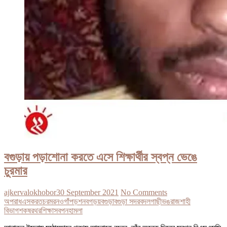
বগুড়ায় পড়াশোনা করতে এসে শিক্ষার্থীর স্বপ্ন ভেঙে
চুরমার
ajkervalokhobor
30 September 2021
No Comments
অপরাধ
এস
করত
চরমর
নওগাঁ
পড়শন
বগড়য়
বগুড়া
বগুড়া সদর
বদলগাছী
ভঙ
রাজশাহী
বিভাগ
শকষরথর
শিক্ষা
সবপন
হামলা