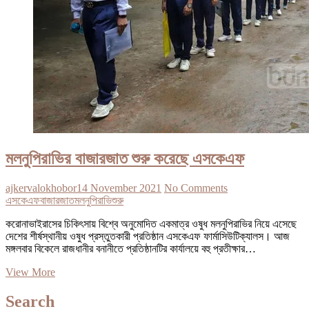
মলনুপিরাভির বাজারজাত শুরু করেছে এসকেএফ
ajkervalokhobor
14 November 2021
No Comments
এসকেএফ
বাজারজাত
মলনুপিরাভি
শুরু
করোনাভাইরাসের চিকিৎসায় বিশ্বে অনুমোদিত একমাত্র ওষুধ মলনুপিরাভির নিয়ে এসেছে
দেশের শীর্ষস্থানীয় ওষুধ প্রস্তুতকারী প্রতিষ্ঠান এসকেএফ ফার্মাসিউটিক্যালস। আজ
মঙ্গলবার বিকেলে রাজধানীর বনানীতে প্রতিষ্ঠানটির কার্যালয়ে বহু প্রতীক্ষার…
মলনুপিরাভির
View More
বাজারজাত
শুরু
Search
করেছে