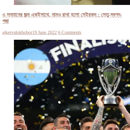
৩ সন্তানের জন্ম একইসাথে, নামও রাখা হলো সেইরকম : সেতু-স্বপ্ন-
পদ্মা
ajkervalokhobor
19 June 2022
6 Comments