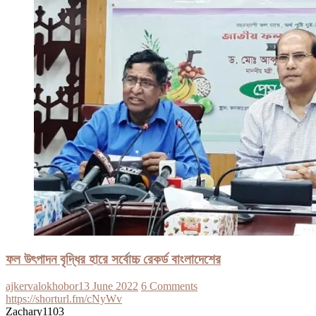
ফল উৎপাদন বৃদ্ধির হারে সর্বোচ্চ রেকর্ড বাংলাদেশের
ajkervalokhobor
13 June 2022
6 Comments
https://shorturl.fm/cNyWv
Zachary1103