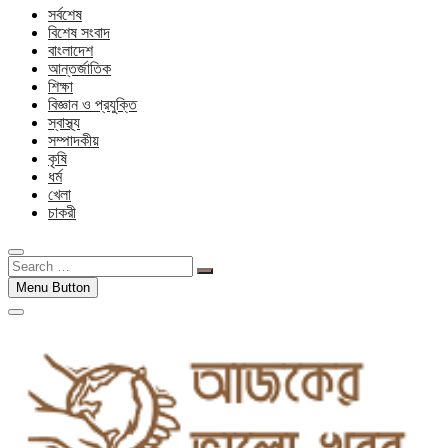
সর্বশেষ
বিশেষ সংবাদ
বাংলাদেশ
আন্তর্জাতিক
শিক্ষা
বিজ্ঞান ও প্রযুক্তি
স্বাস্থ্য
সম্পাদকীয়
কৃষি
ধর্ম
খেলা
চাকরী
Search
…
Menu Button