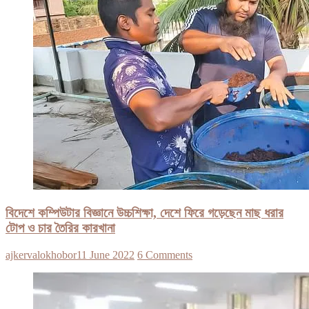
বিদেশে কম্পিউটার বিজ্ঞানে উচ্চশিক্ষা, দেশে ফিরে গড়েছেন মাছ ধরার
টোপ ও চার তৈরির কারখানা
ajkervalokhobor
11 June 2022
6 Comments