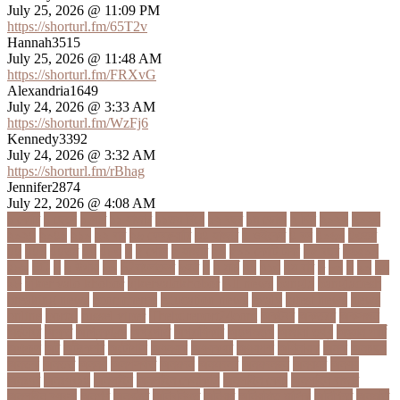
July 25, 2026 @ 11:09 PM
https://shorturl.fm/65T2v
Hannah3515
July 25, 2026 @ 11:48 AM
https://shorturl.fm/FRXvG
Alexandria1649
July 24, 2026 @ 3:33 AM
https://shorturl.fm/WzFj6
Kennedy3392
July 24, 2026 @ 3:32 AM
https://shorturl.fm/rBhag
Jennifer2874
July 22, 2026 @ 4:08 AM
১ কোটি
১ ছেলে
১ লাখ
১১ হাজার
১১তম বিয়ে
১২ বছর
১ম ডোজ
২ দিন
২০২২
২০২৩
২০২৪
২০৪১
২১০
২২ বার
২৬ ফেব্রুয়ারি
৩৪ হাজার
৪ ওইকেট
৪ বল
৪০৬০
৪৩তম
৪৪
৪৪০
৪৪তম
৪৭
৪৮৩
৫
৫ গোল
৫ হাজার
৫০
৫০০ কোটি টাকা
৫৫ বছর
৫৬৫০০
৫৮৯
5G
৬
৬ উপায়
৬০
62বাংলাদেশ
৬ষষ্ঠ
৭
৭ মার্চ
৭১
৭১৩
৭ম বার
৮
৮০
৯
৯০
৯৭
৯৮
ajker valo khobor
ajkervalokhobor
All news
bangla
bangladesh
breaking news
ecommerce
education news
evaly
latest news
news
online
portal
russel viper
Thebdreport24com
অকটবর
অকতরম
অকসজন
অক্টোবর
অক্ষত
অগ্নিকাণ্ড
অগ্রগতি
অগ্রাধিকার
অঙগভঙগ
অজানা তথ্য
অজ্ঞান পার্টি
অঞচল
অট
অটরকশর
অটোপাস
অধনয়ক
অধযকষর
অধযপক
অধিনায়ক
অনক
অনচছদ
অনতক
অনতত
অননয
অনপসথত
অনমদন
অনমদনর
অনমদনহন
অনয়মর
অনযয়
অনরধব
অনরধব১৪
অনলাইন
অনলাইন কেনাকাটা
অনলাইন কোচ
অনলাইন বাজার
অনলাইন ব্যবসা
অনশণ
অনষঠত
অনিবন্ধিত
অনিয়ম
অনিয়মিত মাসিক
অনিশ্চিত
অনুমতি