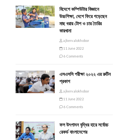
বিদেশে কম্পিউটার বিজ্ঞানে
উচ্চশিক্ষা, দেশে ফিরে গড়েছেন
মাছ ধরার টোপ ও চার তৈরির
কারখানা
ajkervalokhobor
11 June 2022
6 Comments
এসএসসি পরীক্ষা ২০২২ এর রুটিন
প্রকাশ
ajkervalokhobor
11 June 2022
6 Comments
ফল উৎপাদন বৃদ্ধির হারে সর্বোচ্চ
রেকর্ড বাংলাদেশের