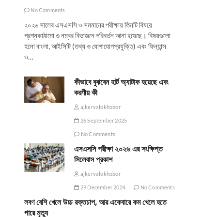
No Comments
২০২৬ সালের এসএসসি ও সমমানের পরীক্ষায় তিনটি বিষয়ে
প্রশ্নকাঠামো ও নম্বর বিভাজনে পরিবর্তন আনা হয়েছে। বিষয়গুলো
হলো বাংলা, আইসিটি (তথ্য ও যোগাযোগপ্রযুক্তি) এবং ফিন্যান্স
ও…
কীভাবে বুঝবেন হার্ট অ্যাটাক হয়েছে এবং
করণীয় কী
ajkervalokhobor
26 September 2025
No Comments
এসএসসি পরীক্ষা ২০২৬ এর সংক্ষিপ্ত
সিলেবাস প্রকাশ
ajkervalokhobor
29 December 2024
No Comments
লবণ বেশি খেলে উচ্চ রক্তচাপ, আর একেবারে কম খেলে হতে
পারে মৃত্যু