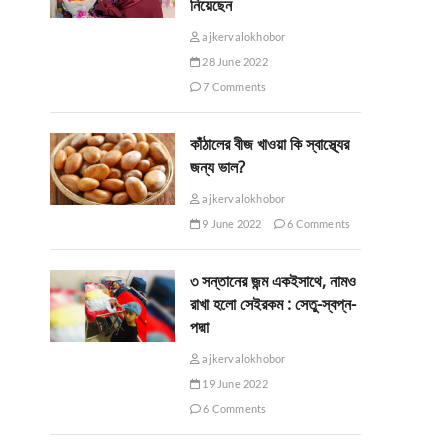
নিয়েছেন
ajkervalokhobor
28 June 2022
7 Comments
কাঁঠালের বীজ খাওয়া কি স্বাস্থ্যের
জন্য ভাল?
ajkervalokhobor
9 June 2022
6 Comments
৩ সন্তানের জন্ম একইসাথে, নামও
রাখা হলো সেইরকম : সেতু-স্বপ্ন-
পদ্মা
ajkervalokhobor
19 June 2022
6 Comments