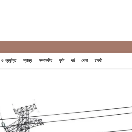
 Khobor
ন ও প্রযুক্তি
স্বাস্থ্য
সম্পাদকীয়
কৃষি
ধর্ম
খেলা
চাকরী