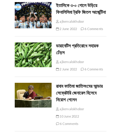
ইতালিকে ৩-০ গোলে উড়িয়ে
ফিনালিসিমা ট্রফি জিতল আর্জেন্টিনা
ajkervalokhobor
2 June 2022
6 Comments
ডায়াবেটিস প্রতিরোধে সহায়ক
ঢেঁড়স
ajkervalokhobor
2 June 2022
6 Comments
রাবাব ফাতিমা জাতিসংঘের আন্ডার
সেক্রেটারি জেনারেল হিসেবে
নিয়োগ পেলেন
ajkervalokhobor
10 June 2022
6 Comments