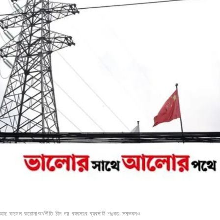
আছ
কচমল
করোনা অর্থনীতি
চীন
নয়
বযবসয়র
ব্যবসায়ী
শঙকয়
সমভবনও