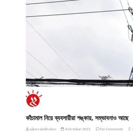
কাঁচামাল নিয়ে ব্যবসায়ীরা শঙ্কায়, সম্ভাবনাও আছে
ajkervalokhobor
4 October 2021
No Comments