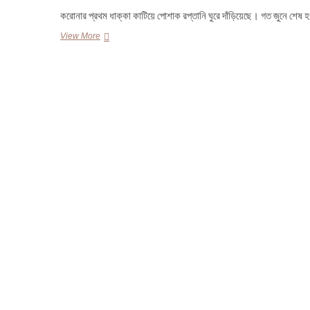
করোনার প্রথম ধাক্কা কাটিয়ে পোশাক রপ্তানি ঘুরে দাঁড়িয়েছে। গত জুনে শে
কাঁচামাল
View More
নিয়ে
ব্যবসায়ীরা
শঙ্কায়,
সম্ভাবনাও
আছে