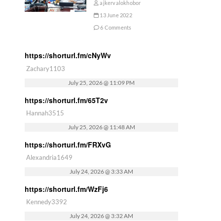
ajkervalokhobor
13 June 2022
6 Comments
https://shorturl.fm/cNyWv
Zachary1103
July 25, 2026 @ 11:09 PM
https://shorturl.fm/65T2v
Hannah3515
July 25, 2026 @ 11:48 AM
https://shorturl.fm/FRXvG
Alexandria1649
July 24, 2026 @ 3:33 AM
https://shorturl.fm/WzFj6
Kennedy3392
July 24, 2026 @ 3:32 AM