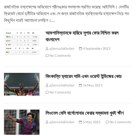
রাজনৈতিক হস্তক্ষেপের অভিযোগে শ্রীলঙ্কার সদস্যপদ স্থগিত করেছে আইসিসি। দেশটির
ক্রিকেট বোর্ডে দুর্নীতির অভিযোগ এবং সে জন্য রাজনৈতিক ব্যক্তিবর্গের হস্তক্ষেপ নিয়ে গত
কিছুদিন ধরেই আলোচনা চলছিল।…
আফগানিস্তানকে হারিয়ে সুপার ফোর নিশ্চিত করল
বাংলাদেশ
ajkervalokhobor
4 September 2023
No Comments
কিংবদন্তি ড্যারেন সামি এখন ওয়েস্ট ইন্ডিজের কোচ
ajkervalokhobor
14 May 2023
No Comments
লিওনেল মেসি বার্সেলোনায় ফেরার সম্ভাবনা খুবই ক্ষীণ
ajkervalokhobor
5 May 2023
No Comments