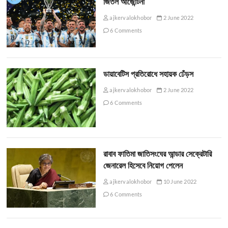
জিতল আর্জেন্টিনা
ajkervalokhobor
2 June 2022
6 Comments
ডায়াবেটিস প্রতিরোধে সহায়ক ঢেঁড়স
ajkervalokhobor
2 June 2022
6 Comments
রাবাব ফাতিমা জাতিসংঘের আন্ডার সেক্রেটারি
জেনারেল হিসেবে নিয়োগ পেলেন
ajkervalokhobor
10 June 2022
6 Comments