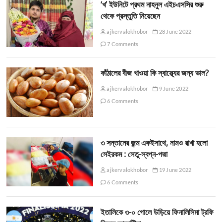
‘খ’ ইউনিটে প্রথম নাহনুল এইচএসসির শুরু
থেকে প্রস্তুতি নিয়েছেন
ajkervalokhobor
28 June 2022
7 Comments
কাঁঠালের বীজ খাওয়া কি স্বাস্থ্যের জন্য ভাল?
ajkervalokhobor
9 June 2022
6 Comments
৩ সন্তানের জন্ম একইসাথে, নামও রাখা হলো
সেইরকম : সেতু-স্বপ্ন-পদ্মা
ajkervalokhobor
19 June 2022
6 Comments
ইতালিকে ৩-০ গোলে উড়িয়ে ফিনালিসিমা ট্রফি