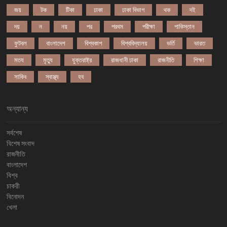
জয়
টক
টিকা
ঢাকা
ঢাকা বিভাগ
থক
দই
দয়
ন
নয়
পর
পরথম
পরীক্ষা
পাকিস্তান
ফুটবল
বাংলাদেশ
বিশ্বকাপ
বিশ্ববিদ্যালয়
ভর্তি
ভারত
মতয
মৃত্যু
যুক্তরাষ্ট্র
রাজধানী ঢাকা
রাজনীতি
শিক্ষা
সাকিব
স্বাস্থ্য
হব
অন্যান্য
সর্বশেষ
বিশেষ সংবাদ
রাজনীতি
বাংলাদেশ
বিশ্ব
চাকরী
বিনোদন
খেলা