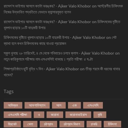
রাসেল'স ভাইপার আসলে কতটা ভয়ঙ্কর? - Ajker Valo Khobor
on
অস্ট্রেলীয় চিকিৎসক
নিজের উদ্ভাবিত পদ্ধতিতে যেভাবে ক্যান্সারমুক্ত হলেন
রাসেল'স ভাইপার আসলে কতটা ভয়ঙ্কর? - Ajker Valo Khobor
on
চিকিৎসকের দৃষ্টিতে
ধূমপান ছাড়ার ১০টি যাদুকরী উপায়
চিকিৎসকের দৃষ্টিতে ধূমপান ছাড়ার ১০টি যাদুকরী উপায় - Ajker Valo Khobor
on
পেট
ব্যাথা হলে কখন চিকিৎসকের কাছে যাওয়া প্রয়োজন
স্কুল খুলছে ২৮ তারিখেই, ৪ মে থেকে শনিবারেও চলবে ক্লাস - Ajker Valo Khobor
on
নতুন কারিকুলামে পরীক্ষার নাম এসএসসিই থাকছে। প্রতি পরীক্ষা ৫ ঘণ্টা
শিক্ষাপ্রতিষ্ঠানে ছুটি বৃদ্ধি ৭ দিন - Ajker Valo Khobor
on
তীব্র গরমে কী ধরনের খাবার
খাবেন?
Tags
অমিক্রন
আফগানিস্তান
আল
এক
এসএসসি
এসএসসি পরীক্ষা
ও
করোনা
করোনাভাইরাস
কৃষি
ক্রিকেট
খেলা
চট্টগ্রাম
চট্টগ্রাম বিভাগ
চাকরি
চিকিৎসা