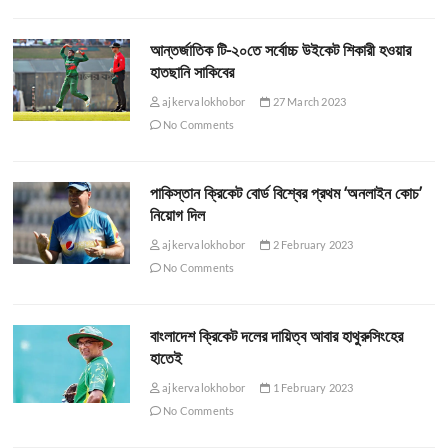
আন্তর্জাতিক টি-২০তে সর্বোচ্চ উইকেট শিকারী হওয়ার
হাতছানি সাকিবের
ajkervalokhobor
27 March 2023
No Comments
পাকিস্তান ক্রিকেট বোর্ড বিশ্বের প্রথম ‘অনলাইন কোচ’
নিয়োগ দিল
ajkervalokhobor
2 February 2023
No Comments
বাংলাদেশ ক্রিকেট দলের দায়িত্ব আবার হাথুরুসিংহের
হাতেই
ajkervalokhobor
1 February 2023
No Comments