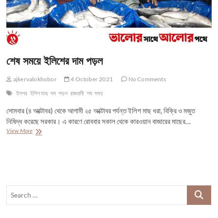
শেষ সময়ে ইলিশের দাম পড়ল
ajkervalokhobor
4 October 2021
No Comments
ইলশর
ইলিশ মাছ
দম
পড়ল
রাজধানী
শষ
সময়
সোমবার (৪ অক্টোবর) থেকে আগামী ২৫ অক্টোবর পর্যন্ত ইলিশ মাছ ধরা, বিক্রি ও মজুত
নিষিদ্ধ করেছে সরকার। এ কারণে রোববার সকাল থেকে কারওয়ান বাজারের মাছের…
শেষ
View More
সময়ে
ইলিশের
দাম
পড়ল
Search
…