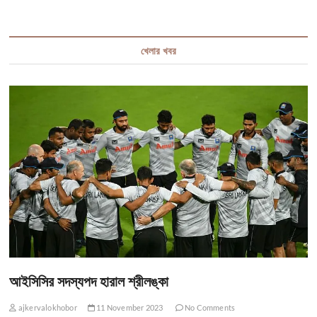
খেলার খবর
আইসিসির সদস্যপদ হারাল শ্রীলঙ্কা
ajkervalokhobor
11 November 2023
No Comments