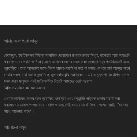
আমাদের সম্পর্কে জানুন
ফেইসবুক, ইউটিউবসহ বিভিন্ন সামাজিক যোগাযোগ মাধ্যমে চলছে মিথ্যা, বানোয়াট আর আজগুবি
খবর প্রচারের প্রতিযোগিতা। এতে আমাদের দেশের সহজ-সরল সাধারণ মানুষ প্রতিনিয়তই হচ্ছে
প্রতারিত। তারা অনেকেই সত্য-মিথ্যা যাচাই-বাছাই না করে যা শুনছে, দেখছে তাই অন্যের সাথে
শেয়ার করছে। যা সমাজে জন্ম দিচ্ছে ভুল-বোঝাবুঝি, অস্থিরতা। এই অসুস্থ প্রতিযোগিতা থেকে
সহজ-সরল মানুষকে একটুখানি স্বস্তি দিতেই আমাদের ছোট্ট প্রয়াশ-
‘ajkervalokhobor.com’
এখানে আমাদের দেশের বহুল প্রচারিত, জনপ্রিয় এবং বস্তুনিষ্ঠ পত্রিকাগুলোর বাছাই করা
খবরগুলো একসাথে পাওয়া যাবে। সাথে থাকছে সেই খবরের সোর্স লিংক। আমরা আছি- “সত্যের
সাথে, আপনার পাশে”।
আলোচনা সমূহ