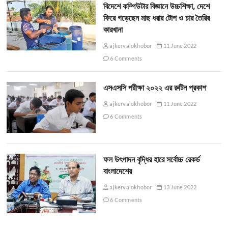
বিদেশে কম্পিউটার বিজ্ঞানে উচ্চশিক্ষা, দেশে
ফিরে গড়েছেন মাছ ধরার টোপ ও চার তৈরির
কারখানা
ajkervalokhobor
11 June 2022
6 Comments
এসএসসি পরীক্ষা ২০২২ এর রুটিন প্রকাশ
ajkervalokhobor
11 June 2022
6 Comments
ফল উৎপাদন বৃদ্ধির হারে সর্বোচ্চ রেকর্ড
বাংলাদেশের
ajkervalokhobor
13 June 2022
6 Comments