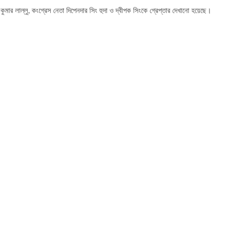
মার লাল্লু, কংগ্রেস নেতা দিপেনদার সিং হুদা ও দ্বীপক সিংকে গ্রেপ্তার দেখানো হয়েছে।