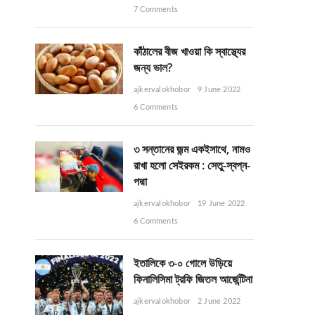
7 Comments
কাঁঠালের বীজ খাওয়া কি স্বাস্থ্যের
জন্য ভাল?
ajkervalokhobor
9 June 2022
6 Comments
৩ সন্তানের জন্ম একইসাথে, নামও
রাখা হলো সেইরকম : সেতু-স্বপ্ন-
পদ্মা
ajkervalokhobor
19 June 2022
6 Comments
ইতালিকে ৩-০ গোলে উড়িয়ে
ফিনালিসিমা ট্রফি জিতল আর্জেন্টিনা
ajkervalokhobor
2 June 2022