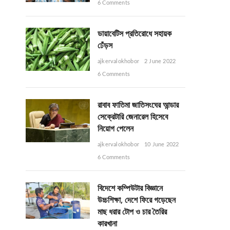
6 Comments
ডায়াবেটিস প্রতিরোধে সহায়ক
ঢেঁড়স
ajkervalokhobor
2 June 2022
6 Comments
রাবাব ফাতিমা জাতিসংঘের আন্ডার
সেক্রেটারি জেনারেল হিসেবে
নিয়োগ পেলেন
ajkervalokhobor
10 June 2022
6 Comments
বিদেশে কম্পিউটার বিজ্ঞানে
উচ্চশিক্ষা, দেশে ফিরে গড়েছেন
মাছ ধরার টোপ ও চার তৈরির
কারখানা