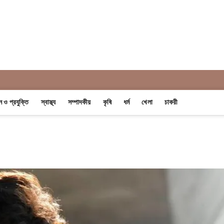
 Khobor
ান ও প্রযুক্তি
স্বাস্থ্য
সম্পাদকীয়
কৃষি
ধর্ম
খেলা
চাকরী