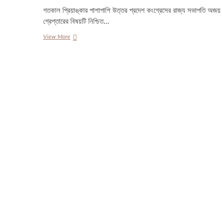
গতকাল প্রিয়াঙ্কার পাশাপাশি উত্তর প্রদেশ কংগ্রেসের রাজ্য সভাপতি অজয় কু
গ্রেপ্তারের বিষয়টি নিশ্চিত…
আটকের
View More
২৪
ঘণ্টা
পর
গ্রেপ্তার
দেখানো
হলো
প্রিয়াঙ্কা
গান্ধীকে