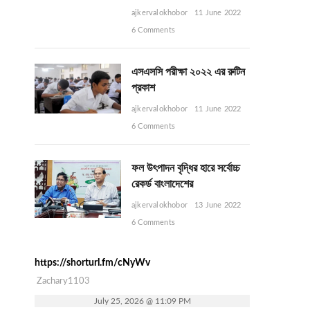
ajkervalokhobor
11 June 2022
6 Comments
এসএসসি পরীক্ষা ২০২২ এর রুটিন
প্রকাশ
ajkervalokhobor
11 June 2022
6 Comments
ফল উৎপাদন বৃদ্ধির হারে সর্বোচ্চ
রেকর্ড বাংলাদেশের
ajkervalokhobor
13 June 2022
6 Comments
https://shorturl.fm/cNyWv
Zachary1103
July 25, 2026 @ 11:09 PM