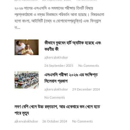
২০২৬ সালের এসএসসি ও সমমানের পরীক্ষায় তিনটি বিষয়ে
প্রশ্নকাঠামো ও নম্বর বিভাজনে পরিবর্তন আনা হয়েছে। বিষয়গুলো
হলো বাংলা, আইসিটি (তথ্য ও যোগাযোগপ্রযুক্তি) এবং ফিন্যান্স
ও…
কীভাবে বুঝবেন হার্ট অ্যাটাক হয়েছে এবং
করণীয় কী
ajkervalokhobor
26 September 2025
No Comments
এসএসসি পরীক্ষা ২০২৬ এর সংক্ষিপ্ত
সিলেবাস প্রকাশ
ajkervalokhobor
29 December 2024
No Comments
লবণ বেশি খেলে উচ্চ রক্তচাপ, আর একেবারে কম খেলে হতে
পারে মৃত্যু
ajkervalokhobor
26 October 2024
No Comments