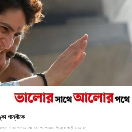
কা গান্ধীকে
ংগ্রেস
গনধক
গরপতর
ঘণট
দখন
পর
পরয়ঙক
প্রিয়াঙ্কা গান্ধী
ভারত
হল