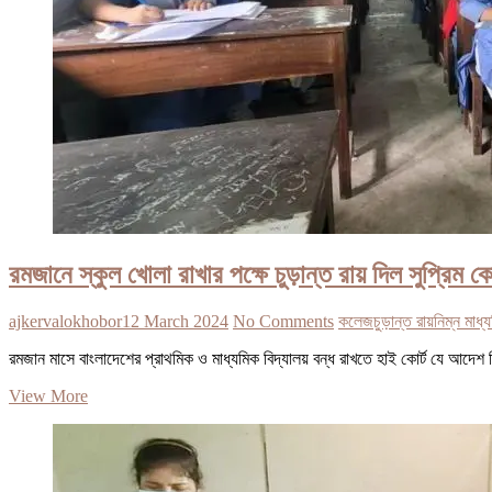
রমজানে স্কুল খোলা রাখার পক্ষে চুড়ান্ত রায় দিল সুপ্রিম কো
ajkervalokhobor
12 March 2024
No Comments
কলেজ
চুড়ান্ত রায়
নিম্ন মাধ্
রমজান মাসে বাংলাদেশের প্রাথমিক ও মাধ্যমিক বিদ্যালয় বন্ধ রাখতে হাই কোর্ট যে আদেশ দি
রমজানে
View More
স্কুল
খোলা
রাখার
পক্ষে