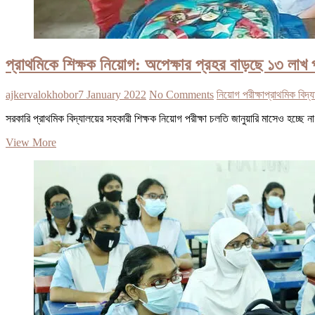
প্রাথমিকে শিক্ষক নিয়োগ: অপেক্ষার প্রহর বাড়ছে ১৩ লাখ প্
ajkervalokhobor
7 January 2022
No Comments
নিয়োগ পরীক্ষা
প্রাথমিক বিদ্
সরকারি প্রাথমিক বিদ্যালয়ের সহকারী শিক্ষক নিয়োগ পরীক্ষা চলতি জানুয়ারি মাসেও হচ্ছ
প্রাথমিকে
View More
শিক্ষক
নিয়োগ:
অপেক্ষার
প্রহর
বাড়ছে
১৩
লাখ
প্রার্থীর