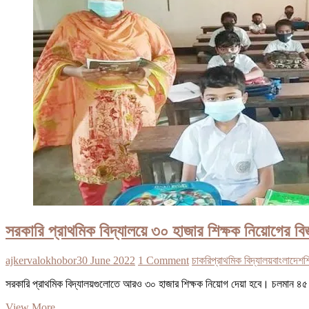
চুড়ান্ত
রায়
দিল
সুপ্রিম
কোর্ট
সরকারি প্রাথমিক বিদ্যালয়ে ৩০ হাজার শিক্ষক নিয়োগের বি
ajkervalokhobor
30 June 2022
1 Comment
চাকরি
প্রাথমিক বিদ্যালয়
বাংলাদেশ
শ
সরকারি প্রাথমিক বিদ্যালয়গুলোতে আরও ৩০ হাজার শিক্ষক নিয়োগ দেয়া হবে। চলমান ৪৫ হ
সরকারি
View More