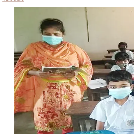
প্রাথমিক
বিদ্যালয়ে
৩০
হাজার
শিক্ষক
নিয়োগের
বিজ্ঞপ্তি
আসছে