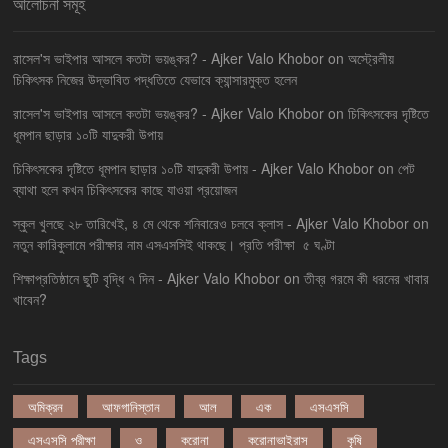
আলোচনা সমূহ
রাসেল'স ভাইপার আসলে কতটা ভয়ঙ্কর? - Ajker Valo Khobor
on
অস্ট্রেলীয়
চিকিৎসক নিজের উদ্ভাবিত পদ্ধতিতে যেভাবে ক্যান্সারমুক্ত হলেন
রাসেল'স ভাইপার আসলে কতটা ভয়ঙ্কর? - Ajker Valo Khobor
on
চিকিৎসকের দৃষ্টিতে
ধূমপান ছাড়ার ১০টি যাদুকরী উপায়
চিকিৎসকের দৃষ্টিতে ধূমপান ছাড়ার ১০টি যাদুকরী উপায় - Ajker Valo Khobor
on
পেট
ব্যাথা হলে কখন চিকিৎসকের কাছে যাওয়া প্রয়োজন
স্কুল খুলছে ২৮ তারিখেই, ৪ মে থেকে শনিবারেও চলবে ক্লাস - Ajker Valo Khobor
on
নতুন কারিকুলামে পরীক্ষার নাম এসএসসিই থাকছে। প্রতি পরীক্ষা ৫ ঘণ্টা
শিক্ষাপ্রতিষ্ঠানে ছুটি বৃদ্ধি ৭ দিন - Ajker Valo Khobor
on
তীব্র গরমে কী ধরনের খাবার
খাবেন?
Tags
অমিক্রন
আফগানিস্তান
আল
এক
এসএসসি
এসএসসি পরীক্ষা
ও
করোনা
করোনাভাইরাস
কৃষি