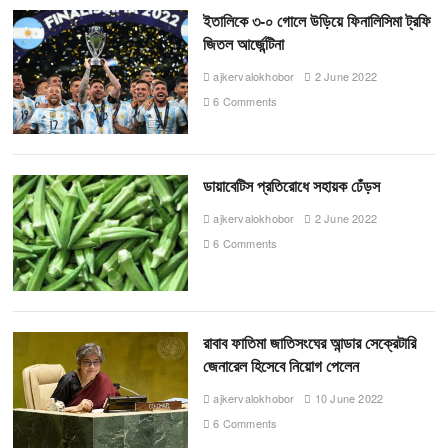
ইতালিকে ৩-০ গোলে উড়িয়ে ফিনালিসিমা ট্রফি
জিতল আর্জেন্টিনা
ajkervalokhobor
2 June 2022
6 Comments
ডায়াবেটিস প্রতিরোধে সহায়ক ঢেঁড়স
ajkervalokhobor
2 June 2022
6 Comments
রাবাব ফাতিমা জাতিসংঘের আন্ডার সেক্রেটারি
জেনারেল হিসেবে নিয়োগ পেলেন
ajkervalokhobor
10 June 2022
6 Comments