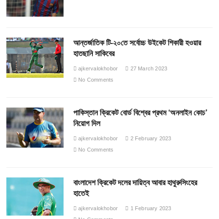
আন্তর্জাতিক টি-২০তে সর্বোচ্চ উইকেট শিকারী হওয়ার
হাতছানি সাকিবের
ajkervalokhobor
27 March 2023
No Comments
পাকিস্তান ক্রিকেট বোর্ড বিশ্বের প্রথম ‘অনলাইন কোচ’
নিয়োগ দিল
ajkervalokhobor
2 February 2023
No Comments
বাংলাদেশ ক্রিকেট দলের দায়িত্ব আবার হাথুরুসিংহের
হাতেই
ajkervalokhobor
1 February 2023