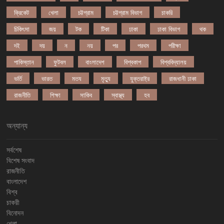
ক্রিকেট
খেলা
চট্টগ্রাম
চট্টগ্রাম বিভাগ
চাকরি
চিকিৎসা
জয়
টক
টিকা
ঢাকা
ঢাকা বিভাগ
থক
দই
দয়
ন
নয়
পর
পরথম
পরীক্ষা
পাকিস্তান
ফুটবল
বাংলাদেশ
বিশ্বকাপ
বিশ্ববিদ্যালয়
ভর্তি
ভারত
মতয
মৃত্যু
যুক্তরাষ্ট্র
রাজধানী ঢাকা
রাজনীতি
শিক্ষা
সাকিব
স্বাস্থ্য
হব
অন্যান্য
সর্বশেষ
বিশেষ সংবাদ
রাজনীতি
বাংলাদেশ
বিশ্ব
চাকরী
বিনোদন
খেলা