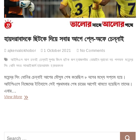
হায়দরাবাদকে ছিটকে দিয়ে সবার আগে প্লে-অফে চেন্নাই
ajkervalokhobor
1 October 2021
No Comments
আইপিএল
আগ
চননই
চেন্নাই সুপার কিংস
ছটক
জশ হ্যাজলউড
ডোয়াইন ব্রাভো
দয়
পলঅফ
মহেন্দ্র
সিং ধোনি
সবর
সানরাইজার্স হায়দরাবাদ
হয়দরবদক
মহেন্দ্র সিং ধোনির চেন্নাই আগের মৌসুম শেষ করেছিল ৮ দলের মধ্যে সপ্তম হয়ে।
আইপিএলে নিজেদের ইতিহাসে সেই প্রথমবার শেষ চারের আগেই থামতে হয়েছিল তাদের।
এবার…
হায়দরাবাদকে
View More
ছিটকে
দিয়ে
সবার
আগে
প্লে-
অফে
Search
চেন্নাই