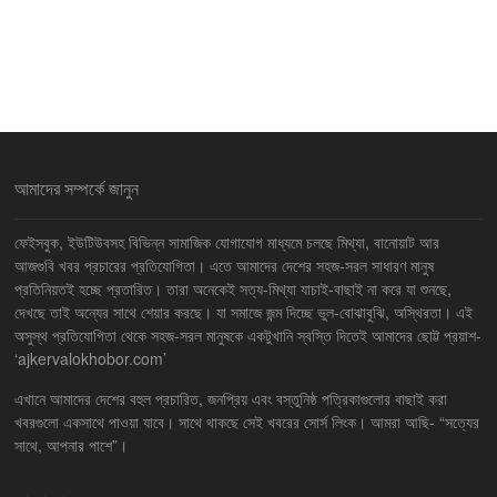
আমাদের সম্পর্কে জানুন
ফেইসবুক, ইউটিউবসহ বিভিন্ন সামাজিক যোগাযোগ মাধ্যমে চলছে মিথ্যা, বানোয়াট আর
আজগুবি খবর প্রচারের প্রতিযোগিতা। এতে আমাদের দেশের সহজ-সরল সাধারণ মানুষ
প্রতিনিয়তই হচ্ছে প্রতারিত। তারা অনেকেই সত্য-মিথ্যা যাচাই-বাছাই না করে যা শুনছে,
দেখছে তাই অন্যের সাথে শেয়ার করছে। যা সমাজে জন্ম দিচ্ছে ভুল-বোঝাবুঝি, অস্থিরতা। এই
অসুস্থ প্রতিযোগিতা থেকে সহজ-সরল মানুষকে একটুখানি স্বস্তি দিতেই আমাদের ছোট্ট প্রয়াশ-
‘ajkervalokhobor.com’
এখানে আমাদের দেশের বহুল প্রচারিত, জনপ্রিয় এবং বস্তুনিষ্ঠ পত্রিকাগুলোর বাছাই করা
খবরগুলো একসাথে পাওয়া যাবে। সাথে থাকছে সেই খবরের সোর্স লিংক। আমরা আছি- “সত্যের
সাথে, আপনার পাশে”।