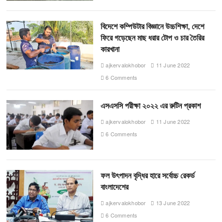
বিদেশে কম্পিউটার বিজ্ঞানে উচ্চশিক্ষা, দেশে
ফিরে গড়েছেন মাছ ধরার টোপ ও চার তৈরির
কারখানা
ajkervalokhobor
11 June 2022
6 Comments
এসএসসি পরীক্ষা ২০২২ এর রুটিন প্রকাশ
ajkervalokhobor
11 June 2022
6 Comments
ফল উৎপাদন বৃদ্ধির হারে সর্বোচ্চ রেকর্ড
বাংলাদেশের
ajkervalokhobor
13 June 2022
6 Comments