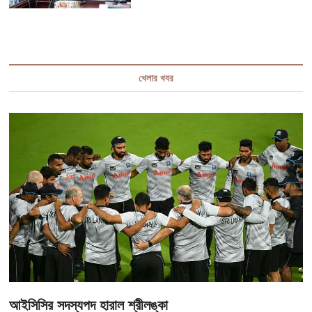
খেলার খবর
আইসিসির সদস্যপদ হারাল শ্রীলঙ্কা