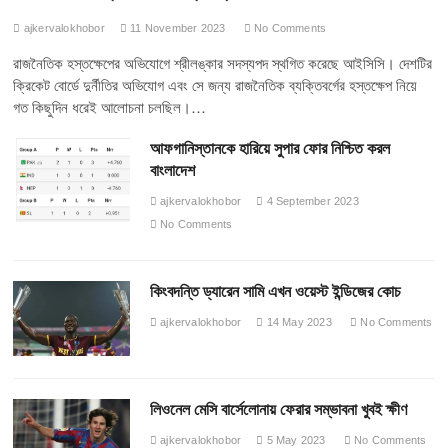
ajkervalokhobor
11 November 2023
No Comments
রাজনৈতিক হস্তক্ষেপের অভিযোগে শ্রীলঙ্কার সদস্যপদ স্থগিত করেছে আইসিসি। দেশটির
ক্রিকেট বোর্ডে দুর্নীতির অভিযোগ এবং সে জন্য রাজনৈতিক ব্যক্তিবর্গের হস্তক্ষেপ নিয়ে
গত কিছুদিন ধরেই আলোচনা চলছিল।…
আফগানিস্তানকে হারিয়ে সুপার ফোর নিশ্চিত করল
বাংলাদেশ
ajkervalokhobor
4 September 2023
No Comments
কিংবদন্তি ড্যারেন সামি এখন ওয়েস্ট ইন্ডিজের কোচ
ajkervalokhobor
14 May 2023
No Comments
লিওনেল মেসি বার্সেলোনায় ফেরার সম্ভাবনা খুবই ক্ষীণ
ajkervalokhobor
5 May 2023
No Comments