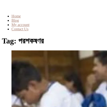
Home
Blog
My account
Contact Us
Tag:
পরশকষণর