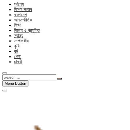
সর্বশেষ
বিশেষ সংবাদ
বাংলাদেশ
আন্তর্জাতিক
শিক্ষা
বিজ্ঞান ও প্রযুক্তি
স্বাস্থ্য
সম্পাদকীয়
কৃষি
ধর্ম
খেলা
চাকরী
Search
…
Menu Button