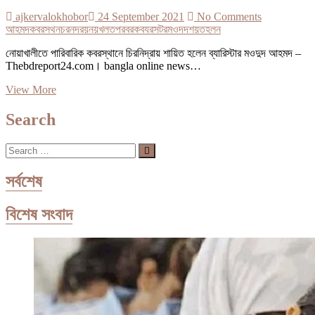
ajkervalokhobor
24 September 2021
No Comments
আহমদ
কবরসথন
চরনদরয়
নয়খলত
পরবরক
বযরসটর
মওদদ
শয়ত
হলন
নোয়াখালীতে পারিবারিক কবরস্থানে চিরনিদ্রায় শায়িত হলেন ব্যারিস্টার মওদুদ আহমদ –
Thebdreport24.com। bangla online news…
নোয়াখালীতে
View More
পারিবারিক
কবরস্থানে
Search
চিরনিদ্রায়
শায়িত
Search
হলেন
…
ব্যারিস্টার
মওদুদ
সর্বশেষ
আহমদ
বিশেষ সংবাদ