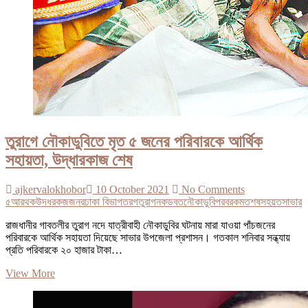
তুরাগে নৌকাডুবিতে মৃত ৫ জনের পরিবারকে আর্থিক
সহায়তা, উদ্ধারকাজ শেষ
ajkervalokhobor
10 October 2021
No Comments
৫
আরথক
উদধরকজ
জনর
ঢাকা বিভাগ
তরগ
তুরাগ
নকডবত
নৌকাডুবি
পরবরক
মত
শষ
সহয়ত
সাভার
রাজধানীর গাবতলীর তুরাগ নদে যাত্রীবাহী নৌকাডুবির ঘটনায় মারা যাওয়া পাঁচজনের
পরিবারকে আর্থিক সহায়তা দিয়েছে সাভার উপজেলা প্রশাসন। গতকাল শনিবার সন্ধ্যায়
প্রতি পরিবারকে ২০ হাজার টাকা…
তুরাগে
View More
নৌকাডুবিতে
মৃত