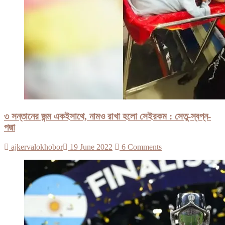
৩ সন্তানের জন্ম একইসাথে, নামও রাখা হলো সেইরকম : সেতু-স্বপ্ন-
পদ্মা
ajkervalokhobor
19 June 2022
6 Comments