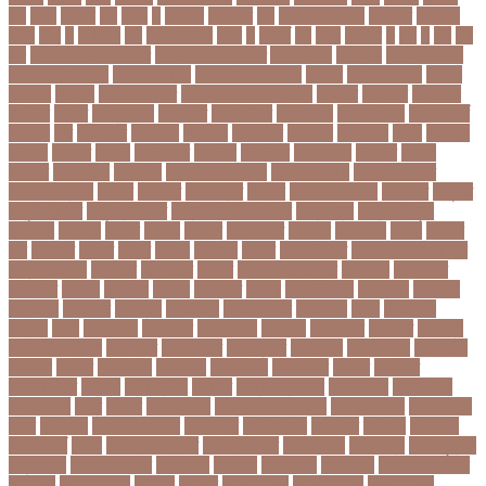
৪৪
৪৪০
৪৪তম
৪৭
৪৮৩
৫
৫ গোল
৫ হাজার
৫০
৫০০ কোটি টাকা
৫৫ বছর
৫৬৫০০
৫৮৯
5G
৬
৬ উপায়
৬০
62বাংলাদেশ
৬ষষ্ঠ
৭
৭ মার্চ
৭১
৭১৩
৭ম বার
৮
৮০
৯
৯০
৯৭
৯৮
ajker valo khobor
ajkervalokhobor
All news
bangla
bangladesh
breaking news
ecommerce
education news
evaly
latest news
news
online
portal
russel viper
Thebdreport24com
অকটবর
অকতরম
অকসজন
অক্টোবর
অক্ষত
অগ্নিকাণ্ড
অগ্রগতি
অগ্রাধিকার
অঙগভঙগ
অজানা তথ্য
অজ্ঞান পার্টি
অঞচল
অট
অটরকশর
অটোপাস
অধনয়ক
অধযকষর
অধযপক
অধিনায়ক
অনক
অনচছদ
অনতক
অনতত
অননয
অনপসথত
অনমদন
অনমদনর
অনমদনহন
অনয়মর
অনযয়
অনরধব
অনরধব১৪
অনলাইন
অনলাইন কেনাকাটা
অনলাইন কোচ
অনলাইন বাজার
অনলাইন ব্যবসা
অনশণ
অনষঠত
অনিবন্ধিত
অনিয়ম
অনিয়মিত মাসিক
অনিশ্চিত
অনুমতি
অনুশীলনী পাঠ
অনুসন্ধানী পাঠ
অন্তর্বর্তীকালীন সরকার
অন্তসত্ত্বা
অন্তঃসারশূন্য
অপকষয়
অপরণয়
অপরধ
অপরপ
অপরাধ
অপসসকত
অপহরণ
অফলাইন
অফস
অফসর
অব
অবযহত
অবরত
অবরধ
অবশষ
অবসথন
অবসর
অবসরপরপত
অবসরসজনশলতচরচর
অব্যবহৃত ডাটা
অভনতর
অভনতরর
অভনব
অভবসনপরতযশদর
অভভবক
অভভবকর
অভযকত
অভযগ
অভযদয়
অভযন
অভযসত
অভিক
অভিনয় শিল্পী
অভিবাসন
অভিবাসী
অভিযোগ
অমরনদর
অমিক্রন
অযওয়রড
অযথলটকসর
অযনমশন
অযপ
অযলমনই
অযশজ
অরথ
অরথনতক
অরথনতর
অরথবণজয
অরধকই
অর্থ পাচার
অর্থনীতি
অর্থমন্ত্রী
অর্ধ-বার্ষিক পরীক্ষা
অলআউট
অলরউনডর
অলরাউন্ডার
অলিম্পিক
অলিম্পিয়াড
অলৌকিক
অশালীন
অসকর
অসকরমক
অসটরলয়
অসটরলয়য়
অসটরলয়র
অসতর
অসথরত
অসবসথযকর
অসহায়
অসি প্রদীপ
অস্কার
অস্কার ব্রুজোন
অস্ট্রেলিয়া
অস্ট্রেলিয়া
ক্রিকেট দল
অস্ত্র
অহকর
অহদজজমন
অ্যাটলেটিকো মাদ্রিদ
অ্যাথলেটিকস
অ্যানিমেশন
কিআ
অ্যাশেজ
অ্যাস্ট্রাজেনেকা
আইইউবর
আইএসআই
আইএসর
আইজপ
আইজিপি
আইডিকার্ড
আইন
আইন ও আদালত
আইন ও বিচার
আইনগরনথ
আইনমন্ত্রী
আইনশৃঙ্খলা
আইন্সটাইন
আইপডসপরথম
আইপিএল
আইপিল
আইসনশয
আইসিইউ
আইসিডিডিআরবি
আইসিসি
আউটসটযনড
আউয়ল
আওয়ম
আওয়ামিলীগ
আওয়ামী লীগ
আওয়ামীলীগ