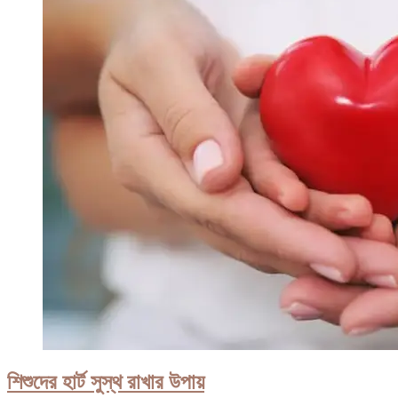
শিশুদের হার্ট সুস্থ রাখার উপায়