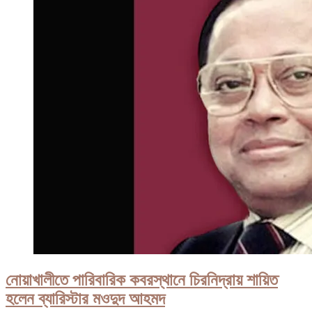
৫
জনের
পরিবারকে
আর্থিক
সহায়তা,
উদ্ধারকাজ
শেষ
নোয়াখালীতে পারিবারিক কবরস্থানে চিরনিদ্রায় শায়িত
হলেন ব্যারিস্টার মওদুদ আহমদ