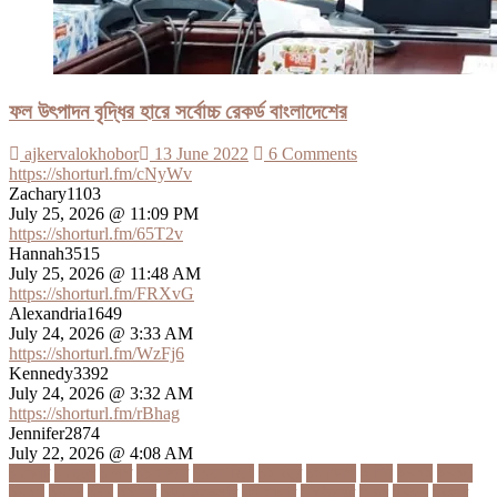
ফল উৎপাদন বৃদ্ধির হারে সর্বোচ্চ রেকর্ড বাংলাদেশের
ajkervalokhobor
13 June 2022
6 Comments
https://shorturl.fm/cNyWv
Zachary1103
July 25, 2026 @ 11:09 PM
https://shorturl.fm/65T2v
Hannah3515
July 25, 2026 @ 11:48 AM
https://shorturl.fm/FRXvG
Alexandria1649
July 24, 2026 @ 3:33 AM
https://shorturl.fm/WzFj6
Kennedy3392
July 24, 2026 @ 3:32 AM
https://shorturl.fm/rBhag
Jennifer2874
July 22, 2026 @ 4:08 AM
১ কোটি
১ ছেলে
১ লাখ
১১ হাজার
১১তম বিয়ে
১২ বছর
১ম ডোজ
২ দিন
২০২২
২০২৩
২০২৪
২০৪১
২১০
২২ বার
২৬ ফেব্রুয়ারি
৩৪ হাজার
৪ ওইকেট
৪ বল
৪০৬০
৪৩তম