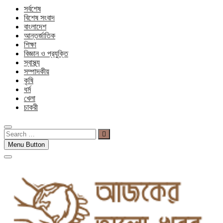
সর্বশেষ
বিশেষ সংবাদ
বাংলাদেশ
আন্তর্জাতিক
শিক্ষা
বিজ্ঞান ও প্রযুক্তি
স্বাস্থ্য
সম্পাদকীয়
কৃষি
ধর্ম
খেলা
চাকরী
Search
…
Menu Button