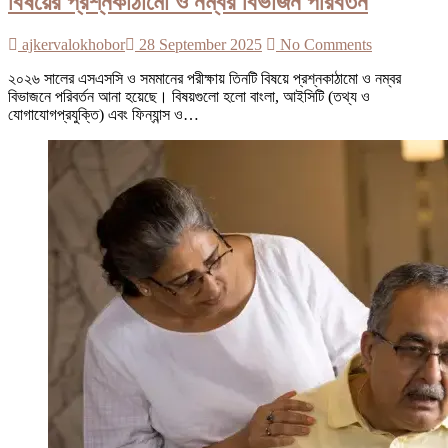
বিষয়ের প্রশ্নকাঠামো ও নম্বর বিভাজন পরিবর্তন
ajkervalokhobor
28 September 2025
No Comments
২০২৬ সালের এসএসসি ও সমমানের পরীক্ষায় তিনটি বিষয়ে প্রশ্নকাঠামো ও নম্বর
বিভাজনে পরিবর্তন আনা হয়েছে। বিষয়গুলো হলো বাংলা, আইসিটি (তথ্য ও
যোগাযোগপ্রযুক্তি) এবং ফিন্যান্স ও…