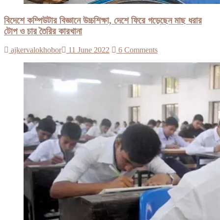
বিদেশে কম্পিউটার বিজ্ঞানে উচ্চশিক্ষা, দেশে ফিরে গড়েছেন মাছ ধরার
টোপ ও চার তৈরির কারখানা
ajkervalokhobor
11 June 2022
6 Comments