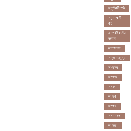
অনুশীলনী পাঠ
অনুসন্ধানী
পাঠ
অন্তর্বর্তীকালীন
সরকার
অন্তসত্ত্বা
অন্তঃসারশূন্য
অপকষয়
অপরণয়
অপরধ
অপরপ
অপরাধ
অপসসকত
অপহরণ