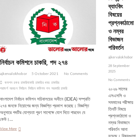
নিয়ে
ব্যাংকিং
আলোচনা
বেশি
বিষয়ের
প্রশ্নকাঠামো
ও নম্বর
বিভাজন
পরিবর্তন
ajkervalokhobor
নির্বাচন কমিশনে চাকরি, পদ ২৭৪
28 September
2025
ajkervalokhobor
5 October 2021
No Comments
No Comments
কমশন
চকর
চাকরিবাকরি
চাকরির খবর
চাকরির
পরামর্শ
নরবচন
নির্বাচন
নির্বাচন কমিশন
পদ
সরকারি চাকরি
২০২৬ সালের
এসএসসি ও
বাংলাদেশ নির্বাচন কমিশন সচিবালয়ের অধীনে (IDEA) সম্প্রতি
সমমানের পরীক্ষায়
২৭৪ জনকে নিয়োগের জন্য বিজ্ঞপ্তি প্রকাশ করেছে। বিজ্ঞপ্তি
তিনটি বিষয়ে
অনুসারে পদটির যোগ্যতা পূরণ সাপেক্ষে যোগ দিতে পারবেন যে
প্রশ্নকাঠামো ও
কেউ।…
নম্বর বিভাজনে
নির্বাচন
View More
পরিবর্তন আনা
কমিশনে
হয়েছে। বিষয়গুলো