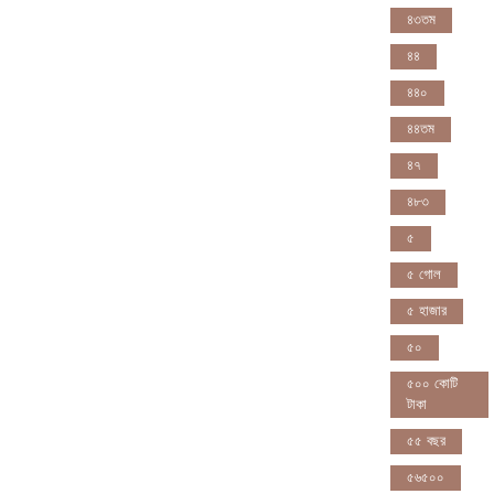
৪৩তম
৪৪
৪৪০
৪৪তম
৪৭
৪৮৩
৫
৫ গোল
৫ হাজার
৫০
৫০০ কোটি
টাকা
৫৫ বছর
৫৬৫০০