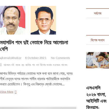
t
t
সর্বশেষ
o
n
বিশেষ সংবাদ
মহাসচিব পদে দুই নেতাকে নিয়ে আলোচনা
বেশি
ajkervalokhobor
8 October 2021
No Comments
আলচন
দই
নতক
নয়
নাটোর
পদ
বশ
বিশেষ সংবাদ
মহসচব
সাংসদ
জাপার বিভিন্ন পর্যায়ের নেতাদের সঙ্গে কথা বলে জানা গেছে, দলের
শীর্ষ নেতৃত্ব দলের সাংসদ শামীম হায়দার পাটোয়ারীকে মহাসচিব
করতে চেয়েছিলেন। কিন্তু এর বিরুদ্ধে জ্যেষ্ঠ নেতাদের…
এসএসসি
মহাসচিব
View More
২০২৬ বাংলা,
পদে
আইসিটি এবং
দুই
নেতাকে
ফিন্যান্স-