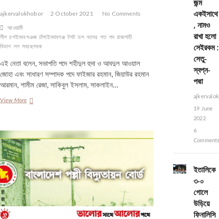
জন্ম
একইসাথে
ajkervalokhobor
2 October 2021
No Comments
, নামও
আওয়ামী
রাখা হলো
লীগ
চপইনববগঞজ
চাঁপাইনবাবগঞ্জ
টসট
ডপ
নতদর
পত
পদ
রাজশাহী
সেইরকম :
বিভাগ
লগ
সবচছসবক
সেতু-
এই নেতা বলেন, সভাপতি পদে শহীদুল হুদা ও আবদুল আওয়াল
স্বপ্ন-
জোহা এবং সাধারণ সম্পাদক পদে ফাইজার রহমান, জিয়াউর রহমান
পদ্মা
আরমান, শামীম রেজা, সাকিবুল ইসলাম, সাকলাইন…
ajkervalo
পদ
View More
পেতে
19 June
চাঁপাইনবাবগঞ্জ
2022
স্বেচ্ছাসেবক
6
লীগ
Comment
নেতাদের
ডোপ
টেস্ট
ইতালিকে
৩-০
গোলে
উড়িয়ে
ফিনালিসি