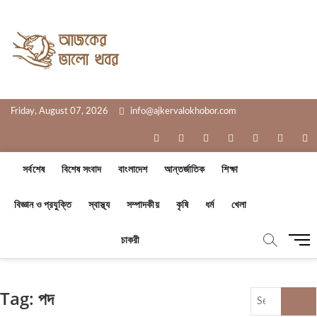
Skip
to
Ajker Valo
content
সত্যের সাথে, আপনার পাশে
Khobor
Friday, August 07, 2026
info@ajkervalokhobor.com
facebook
twitter
pinterest
dribbble
instagram
flickr
li
সর্বশেষ
বিশেষ সংবাদ
বাংলাদেশ
আন্তর্জাতিক
শিক্ষা
বিজ্ঞান ও প্রযুক্তি
স্বাস্থ্য
সম্পাদকীয়
কৃষি
ধর্ম
খেলা
M
চাকরী
e
n
u
Tag:
পদ
Search
B
…
u