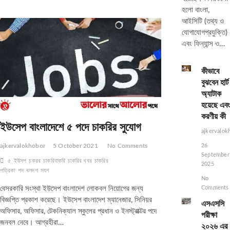
চাকরি,
হলো বাংলা,
পদ
আইসিটি (তথ্য ও
২৭৪
যোগাযোগপ্রযুক্তি)
এবং ফিন্যান্স ও…
কীভাবে
বুঝবেন হার্ট
অ্যাটাক
হয়েছে এবং
করণীয় কী
ইউসেপ বাংলাদেশে ৫ পদে চাকরির সুযোগ
ajkervalok
26
ajkervalokhobor
5 October 2021
No Comments
September
৫
ইউসপ
চকরর
চাকরিবাকরি
চাকরির খবর
চাকরির
2025
পত্রিকা
পদ
বলদশ
সযগ
No
Comments
বেসরকারি সংস্থা ইউসেপ বাংলাদেশ লোকবল নিয়োগের জন্য
বিজ্ঞপ্তি প্রকাশ করেছে। ইউসেপ বাংলাদেশ ম্যানেজার, সিনিয়র
এসএসসি
অফিসার, অফিসার, টেকনিক্যাল স্কুলের প্রধান ও ইনস্ট্রাক্টর পদে
পরীক্ষা
জনবল নেবে। আগ্রহীরা…
২০২৬ এর