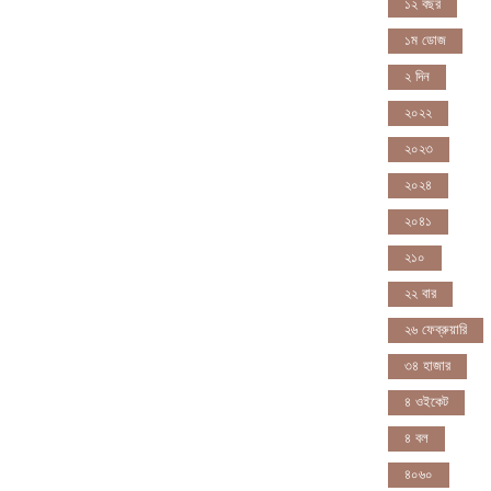
১২ বছর
১ম ডোজ
২ দিন
২০২২
২০২৩
২০২৪
২০৪১
২১০
২২ বার
২৬ ফেব্রুয়ারি
৩৪ হাজার
৪ ওইকেট
৪ বল
৪০৬০