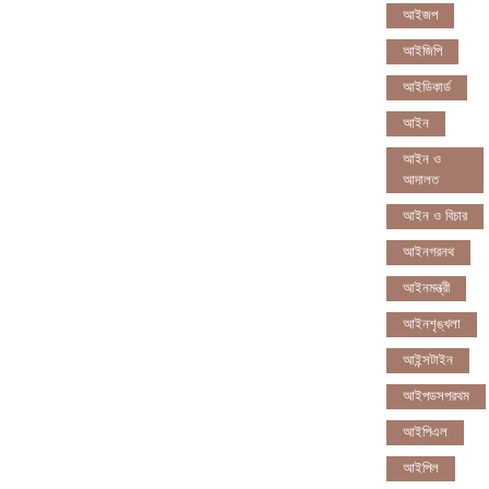
আইজপ
আইজিপি
আইডিকার্ড
আইন
আইন ও
আদালত
আইন ও বিচার
আইনগরনথ
আইনমন্ত্রী
আইনশৃঙ্খলা
আইন্সটাইন
আইপডসপরথম
আইপিএল
আইপিল