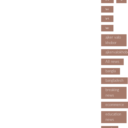
৯০
৯৭
৯৮
ajker valo
khobor
ajkervalokhob
All news
bangla
bangladesh
breaking
news
ecommerce
education
news