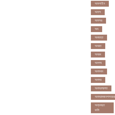
অফলাইন
অফস
অফসর
অব
অবযহত
অবরত
অবরধ
অবশষ
অবসথন
অবসর
অবসরপরপত
অবসরসজনশলতচর
অব্যবহৃত
ডাটা