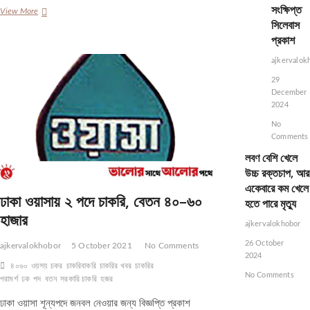
সংক্ষিপ্ত
ইউসেপ
View More
সিলেবাস
বাংলাদেশে
৫
প্রকাশ
পদে
চাকরির
ajkervalok
সুযোগ
29
December
2024
No
Comments
লবণ বেশি খেলে
উচ্চ রক্তচাপ, আর
একেবারে কম খেলে
ঢাকা ওয়াসায় ২ পদে চাকরি, বেতন ৪০–৬০
হতে পারে মৃত্যু
হাজার
ajkervalokhobor
26 October
ajkervalokhobor
5 October 2021
No Comments
2024
৪০৬০
ওয়সয়
চকর
চাকরিবাকরি
চাকরির খবর
চাকরির
No Comments
পরামর্শ
ঢক
পদ
বতন
সরকারি চাকরি
হজর
ঢাকা ওয়াসা শূন্যপদে জনবল নেওয়ার জন্য বিজ্ঞপ্তি প্রকাশ