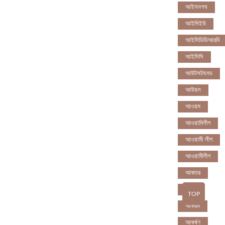
আইসনশয
আইসিইউ
আইসিডিডিআরবি
আইসিসি
আউটসটযনড
আউয়ল
আওয়ম
আওয়ামিলীগ
আওয়ামী লীগ
আওয়ামীলীগ
আকতর
আকব
TOP
আকরম
আকর্ষণ