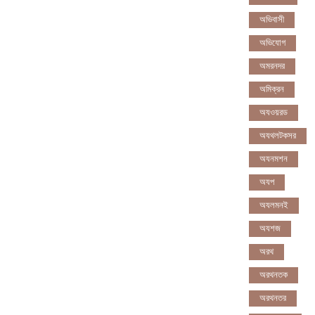
অভিবাসী
অভিযোগ
অমরনদর
অমিক্রন
অযওয়রড
অযথলটকসর
অযনমশন
অযপ
অযলমনই
অযশজ
অরথ
অরথনতক
অরথনতর