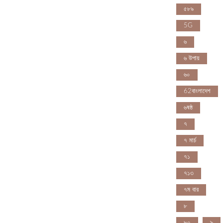
৫৮৯
5G
৬
৬ উপায়
৬০
62বাংলাদেশ
৬ষষ্ঠ
৭
৭ মার্চ
৭১
৭১৩
৭ম বার
৮
৮০
৯