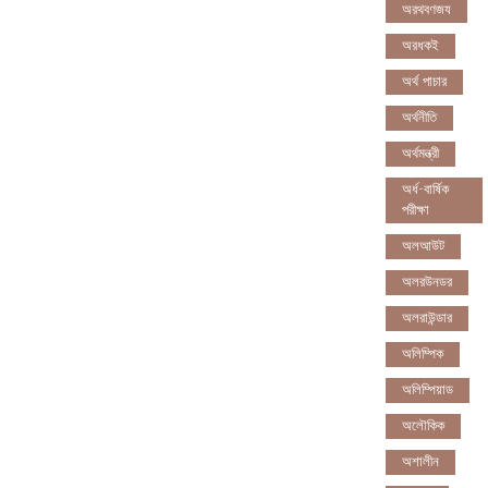
অরথবণজয
অরধকই
অর্থ পাচার
অর্থনীতি
অর্থমন্ত্রী
অর্ধ-বার্ষিক
পরীক্ষা
অলআউট
অলরউনডর
অলরাউন্ডার
অলিম্পিক
অলিম্পিয়াড
অলৌকিক
অশালীন