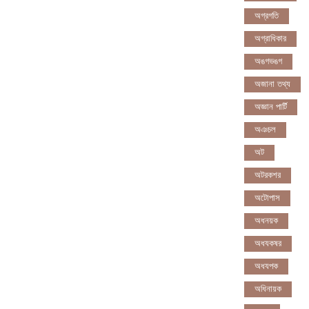
অগ্রগতি
অগ্রাধিকার
অঙগভঙগ
অজানা তথ্য
অজ্ঞান পার্টি
অঞচল
অট
অটরকশর
অটোপাস
অধনয়ক
অধযকষর
অধযপক
অধিনায়ক