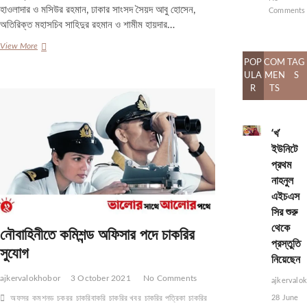
হাওলাদার ও মসিউর রহমান, ঢাকার সাংসদ সৈয়দ আবু হোসেন,
Comments
অতিরিক্ত মহাসচিব সাহিদুর রহমান ও শামীম হায়দার…
জাতীয়
View More
পার্টিতে
POP
COM
TAG
মহাসচিব
ULA
MEN
S
পদ
R
TS
নিয়ে
টানাটানি
‘খ’
ইউনিটে
প্রথম
নাহনুল
এইচএস
সির শুরু
থেকে
নৌবাহিনীতে কমিশন্ড অফিসার পদে চাকরির
প্রস্তুতি
সুযোগ
নিয়েছেন
ajkervalokhobor
3 October 2021
No Comments
ajkervalo
অফসর
কমশনড
চকরর
চাকরিবাকরি
চাকরির খবর
চাকরির পত্রিকা
চাকরির
28 June