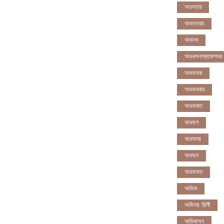
অভনতর
অভনতরর
অভনব
অভবসনপরতযশদর
অভভবক
অভভবকর
অভযকত
অভযগ
অভযদয়
অভযন
অভযসত
অভিক
অভিনয় শিল্পী
অভিবাসন