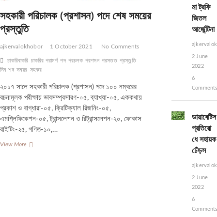
মা ট্রফি
সহকারী পরিচালক (প্রশাসন) পদে শেষ সময়ের
জিতল
প্রস্তুতি
আর্জেন্টিনা
ajkervalo
ajkervalokhobor
1 October 2021
No Comments
2 June
চাকরিবাকরি
চাকরির পরামর্শ
পদ
পরচলক
পরশসন
পরসতত
প্রস্তুতি
2022
নিন
শষ
সময়র
সহকর
6
২০১৭ সালে সহকারী পরিচালক (প্রশাসন) পদে ১০০ নম্বরের
Comment
রচনামূলক পরীক্ষায় ভাবসম্প্রসারণ-০৫, ব্যাখ্যা-০৫, এককথায়
প্রকাশ ও বাগ্​ধারা-০৫, ক্রিটিক্যাল রিজনিং-০৫,
ডায়াবেটিস
এমপ্লিফিকেশন-০৫, ট্রান্সলেশন ও রিট্রান্সলেশন-২০, ফোকাস
প্রতিরো
রাইটিং-২৫, গণিত-১০,…
ধে সহায়ক
সহকারী
View More
ঢেঁড়স
পরিচালক
(প্রশাসন)
ajkervalo
পদে
2 June
শেষ
2022
সময়ের
প্রস্তুতি
6
Comment