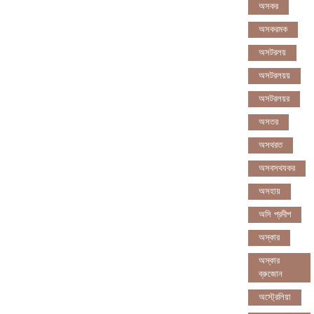
অসকর
অসকরমক
অসটরলয়
অসটরলয়য়
অসটরলয়র
অসতর
অসথরত
অসবসথযকর
অসহায়
অসি প্রদীপ
অস্কার
অস্কার
ব্রুজোন
অস্ট্রেলিয়া