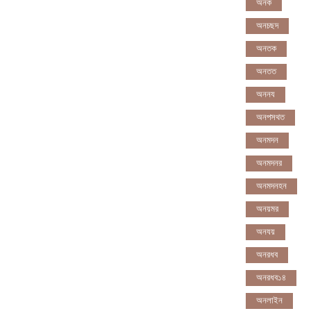
অনক
অনচছদ
অনতক
অনতত
অননয
অনপসথত
অনমদন
অনমদনর
অনমদনহন
অনয়মর
অনযয়
অনরধব
অনরধব১৪
অনলাইন