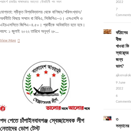
পরামর্শ
চাকরির সাক্ষাৎকার
নবহনত
নৌবাহিনী
পদ
সযগ
2022
7
যোগ্যতা: স্বীকৃত বিশ্ববিদ্যালয় থেকে বাণিজ্য/পরিসংখ্যান/
Comment
অর্থনীতি বিষয়ে সম্মান বা বিবিএ, সিজিপিএ–৩। এসএসসি ও
এইচএসসিতে জিপিএ–৪.৫০। প্রার্থীকে অবিবাহিত হতে হবে।
বয়স: ১ জুলাই ২০২২ তারিখে অনূর্ধ্ব ২৮…
কাঁঠালের
বীজ
নৌবাহিনীতে
View More
খাওয়া কি
কমিশন্ড
অফিসার
স্বাস্থ্যের
পদে
জন্য
চাকরির
ভাল?
সুযোগ
ajkervalo
9 June
2022
6
Comment
৩
পদ পেতে চাঁপাইনবাবগঞ্জ স্বেচ্ছাসেবক লীগ
সন্তানের
নেতাদের ডোপ টেস্ট