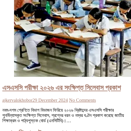
এসএসসি পরীক্ষা ২০২৬ এর সংক্ষিপ্ত সিলেবাস প্রকাশ
ajkervalokhobor
29 December 2024
No Comments
নবম-দশম শ্রেণিতে বিভাগ বিভাজন ফিরিয়ে ২০২৬ খ্রিষ্টাব্দের এসএসসি পরীক্ষার
পুনর্বিন্যাসকৃত সংক্ষিপ্ত সিলেবাস, প্রশ্নের ধরন ও নম্বর বণ্টন প্রকাশ করেছে জাতীয়
শিক্ষাক্রম ও পাঠ্যপুস্তক বোর্ড (এনসিটিবি)।…