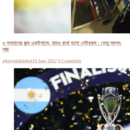
৩ সন্তানের জন্ম একইসাথে, নামও রাখা হলো সেইরকম : সেতু-স্বপ্ন-
পদ্মা
ajkervalokhobor
19 June 2022
6 Comments