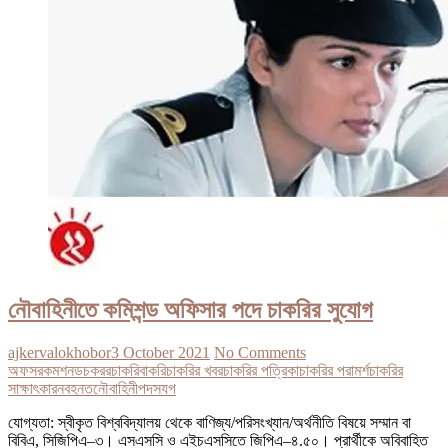
নৌবাহিনীতে কমিশন্ড অফিসার পদে চাকরির সুযোগ
ajkervalokhobor
3 October 2021
No Comments
অফসর
কমশনড
চকরর
চাকরিবাকরি
চাকরির খবর
চাকরির পত্রিকা
চাকরির পরামর্শ
চাকরির
সাক্ষাৎকার
নবহনত
নৌবাহিনী
পদ
সযগ
যোগ্যতা: স্বীকৃত বিশ্ববিদ্যালয় থেকে বাণিজ্য/পরিসংখ্যান/অর্থনীতি বিষয়ে সম্মান বা
বিবিএ, সিজিপিএ–৩। এসএসসি ও এইচএসসিতে জিপিএ–৪.৫০। প্রার্থীকে অবিবাহিত