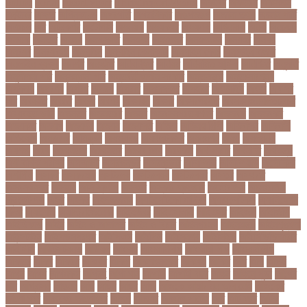
online
portal
russel viper
Thebdreport24com
অকটবর
অকতরম
অকসজন
অক্টোবর
অক্ষত
অগ্নিকাণ্ড
অগ্রগতি
অগ্রাধিকার
অঙগভঙগ
অজানা তথ্য
অজ্ঞান পার্টি
অঞচল
অট
অটরকশর
অটোপাস
অধনয়ক
অধযকষর
অধযপক
অধিনায়ক
অনক
অনচছদ
অনতক
অনতত
অননয
অনপসথত
অনমদন
অনমদনর
অনমদনহন
অনয়মর
অনযয়
অনরধব
অনরধব১৪
অনলাইন
অনলাইন কেনাকাটা
অনলাইন কোচ
অনলাইন বাজার
অনলাইন ব্যবসা
অনশণ
অনষঠত
অনিবন্ধিত
অনিয়ম
অনিয়মিত মাসিক
অনিশ্চিত
অনুমতি
অনুশীলনী পাঠ
অনুসন্ধানী পাঠ
অন্তর্বর্তীকালীন সরকার
অন্তসত্ত্বা
অন্তঃসারশূন্য
অপকষয়
অপরণয়
অপরধ
অপরপ
অপরাধ
অপসসকত
অপহরণ
অফলাইন
অফস
অফসর
অব
অবযহত
অবরত
অবরধ
অবশষ
অবসথন
অবসর
অবসরপরপত
অবসরসজনশলতচরচর
অব্যবহৃত ডাটা
অভনতর
অভনতরর
অভনব
অভবসনপরতযশদর
অভভবক
অভভবকর
অভযকত
অভযগ
অভযদয়
অভযন
অভযসত
অভিক
অভিনয় শিল্পী
অভিবাসন
অভিবাসী
অভিযোগ
অমরনদর
অমিক্রন
অযওয়রড
অযথলটকসর
অযনমশন
অযপ
অযলমনই
অযশজ
অরথ
অরথনতক
অরথনতর
অরথবণজয
অরধকই
অর্থ পাচার
অর্থনীতি
অর্থমন্ত্রী
অর্ধ-বার্ষিক পরীক্ষা
অলআউট
অলরউনডর
অলরাউন্ডার
অলিম্পিক
অলিম্পিয়াড
অলৌকিক
অশালীন
অসকর
অসকরমক
অসটরলয়
অসটরলয়য়
অসটরলয়র
অসতর
অসথরত
অসবসথযকর
অসহায়
অসি প্রদীপ
অস্কার
অস্কার ব্রুজোন
অস্ট্রেলিয়া
অস্ট্রেলিয়া
ক্রিকেট দল
অস্ত্র
অহকর
অহদজজমন
অ্যাটলেটিকো মাদ্রিদ
অ্যাথলেটিকস
অ্যানিমেশন
কিআ
অ্যাশেজ
অ্যাস্ট্রাজেনেকা
আইইউবর
আইএসআই
আইএসর
আইজপ
আইজিপি
আইডিকার্ড
আইন
আইন ও আদালত
আইন ও বিচার
আইনগরনথ
আইনমন্ত্রী
আইনশৃঙ্খলা
আইন্সটাইন
আইপডসপরথম
আইপিএল
আইপিল
আইসনশয
আইসিইউ
আইসিডিডিআরবি
আইসিসি
আউটসটযনড
আউয়ল
আওয়ম
আওয়ামিলীগ
আওয়ামী লীগ
আওয়ামীলীগ
আকতর
আকব
আকরম
আকর্ষণ
আকশ
আকশখনদকর
আকষপ
আকিব
আখ
আগ
আগই
আগন
আগম
আগমকল
আগরহ
আগা খান
আগামী
আগামী বছর
আগুন
আগুনে পুড়া
আগের
দিন
আগ্রাসন
আঙনয়
আছ
আছন
আছর
আজ
আজকে আমার মন ভাল নেই
আজকের
ভালো খবর
আজকের ভালোখবর
আজদ
আজমর
আজাজ পাটেল
আট
আট বছর
আটক