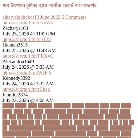
ফল উৎপাদন বৃদ্ধির হারে সর্বোচ্চ রেকর্ড বাংলাদেশের
ajkervalokhobor
13 June 2022
6 Comments
https://shorturl.fm/cNyWv
Zachary1103
July 25, 2026 @ 11:09 PM
https://shorturl.fm/65T2v
Hannah3515
July 25, 2026 @ 11:48 AM
https://shorturl.fm/FRXvG
Alexandria1649
July 24, 2026 @ 3:33 AM
https://shorturl.fm/WzFj6
Kennedy3392
July 24, 2026 @ 3:32 AM
https://shorturl.fm/rBhag
Jennifer2874
July 22, 2026 @ 4:08 AM
১ কোটি
১ ছেলে
১ লাখ
১১ হাজার
১১তম বিয়ে
১২ বছর
১ম ডোজ
২ দিন
২০২২
২০২৩
২০২৪
২০৪১
২১০
২২ বার
২৬ ফেব্রুয়ারি
৩৪ হাজার
৪ ওইকেট
৪ বল
৪০৬০
৪৩তম
৪৪
৪৪০
৪৪তম
৪৭
৪৮৩
৫
৫ গোল
৫ হাজার
৫০
৫০০ কোটি টাকা
৫৫ বছর
৫৬৫০০
৫৮৯
5G
৬
৬ উপায়
৬০
62বাংলাদেশ
৬ষষ্ঠ
৭
৭ মার্চ
৭১
৭১৩
৭ম বার
৮
৮০
৯
৯০
৯৭
৯৮
ajker valo khobor
ajkervalokhobor
All news
bangla
bangladesh
breaking news
ecommerce
education news
evaly
latest news
news