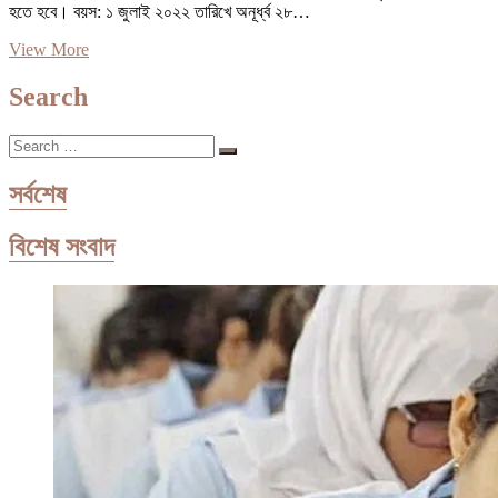
হতে হবে। বয়স: ১ জুলাই ২০২২ তারিখে অনূর্ধ্ব ২৮…
নৌবাহিনীতে
View More
কমিশন্ড
অফিসার
Search
পদে
চাকরির
Search
সুযোগ
…
সর্বশেষ
বিশেষ সংবাদ