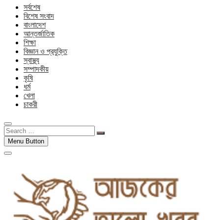
সর্বশেষ
বিশেষ সংবাদ
বাংলাদেশ
আন্তর্জাতিক
শিক্ষা
বিজ্ঞান ও প্রযুক্তি
স্বাস্থ্য
সম্পাদকীয়
কৃষি
ধর্ম
খেলা
চাকরী
Search
…
Menu Button