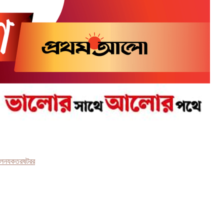
লন
যকতরষটরর