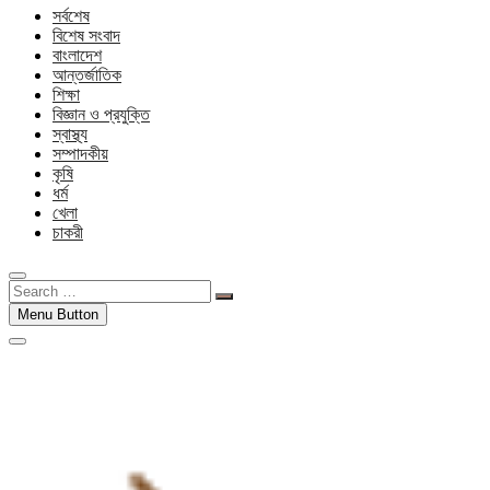
সর্বশেষ
বিশেষ সংবাদ
বাংলাদেশ
আন্তর্জাতিক
শিক্ষা
বিজ্ঞান ও প্রযুক্তি
স্বাস্থ্য
সম্পাদকীয়
কৃষি
ধর্ম
খেলা
চাকরী
Search
…
Menu Button