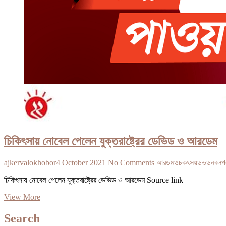
চিকিৎসায় নোবেল পেলেন যুক্তরাষ্ট্রের ডেভিড ও আরডেম
ajkervalokhobor
4 October 2021
No Comments
আরডম
ও
চকৎসয়
ডভড
নবল
প
চিকিৎসায় নোবেল পেলেন যুক্তরাষ্ট্রের ডেভিড ও আরডেম Source link
চিকিৎসায়
View More
নোবেল
পেলেন
Search
যুক্তরাষ্ট্রের