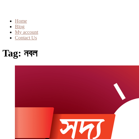
Home
Blog
My account
Contact Us
Tag:
নবল