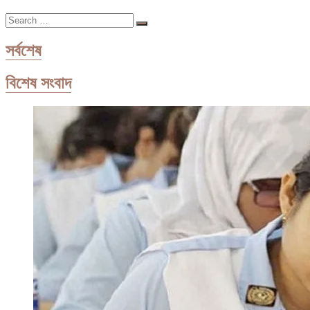
ডেভিড
Search
ও
…
আরডেম
সর্বশেষ
বিশেষ সংবাদ