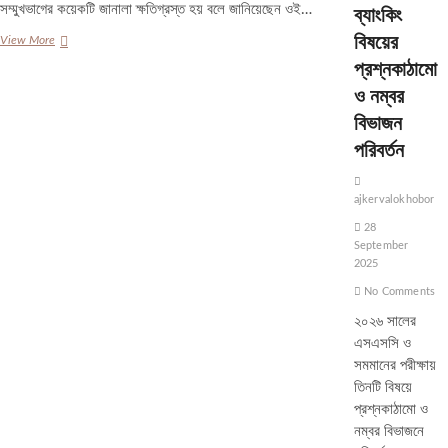
ব্যাংকিং
সম্মুখভাগের কয়েকটি জানালা ক্ষতিগ্রস্ত হয় বলে জানিয়েছেন ওই…
বিষয়ের
সৌদি
View More
আরবে
প্রশ্নকাঠামো
বিমানবন্দরে
ও নম্বর
ড্রোন
হামলায়
বিভাজন
৩
পরিবর্তন
বাংলাদেশিসহ
আহত
১০
ajkervalokhobor
28
September
2025
No Comments
২০২৬ সালের
এসএসসি ও
সমমানের পরীক্ষায়
তিনটি বিষয়ে
প্রশ্নকাঠামো ও
নম্বর বিভাজনে