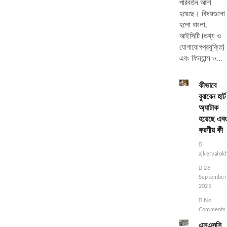
পরিবর্তন আনা
হয়েছে। বিষয়গুলো
হলো বাংলা,
আইসিটি (তথ্য ও
যোগাযোগপ্রযুক্তি)
এবং ফিন্যান্স ও…
কীভাবে
বুঝবেন হার্ট
অ্যাটাক
হয়েছে এবং
করণীয় কী
ajkervalok
26
September
2025
No
Comments
এসএসসি