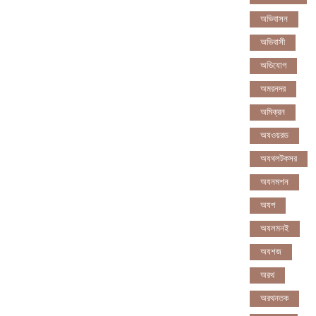
অভিবাসন
অভিবাসী
অভিযোগ
অমরনদর
অমিক্রন
অযওয়রড
অযথলটকসর
অযনমশন
অযপ
অযলমনই
অযশজ
অরথ
অরথনতক