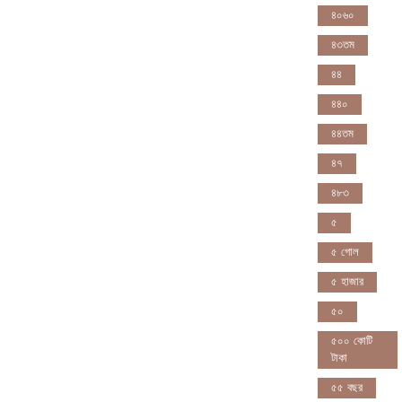
৪০৬০
৪৩তম
৪৪
৪৪০
৪৪তম
৪৭
৪৮৩
৫
৫ গোল
৫ হাজার
৫০
৫০০ কোটি
টাকা
৫৫ বছর