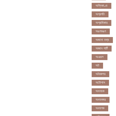
অগ্নিকাণ্ড
অগ্রগতি
অগ্রাধিকার
অঙগভঙগ
অজানা তথ্য
অজ্ঞান পার্টি
অঞচল
অট
অটরকশর
অটোপাস
অধনয়ক
অধযকষর
অধযপক