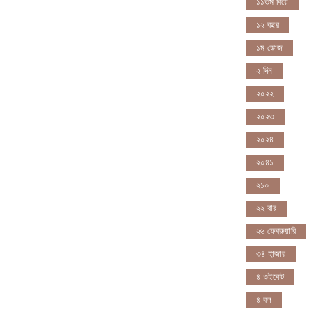
১১তম বিয়ে
১২ বছর
১ম ডোজ
২ দিন
২০২২
২০২৩
২০২৪
২০৪১
২১০
২২ বার
২৬ ফেব্রুয়ারি
৩৪ হাজার
৪ ওইকেট
৪ বল