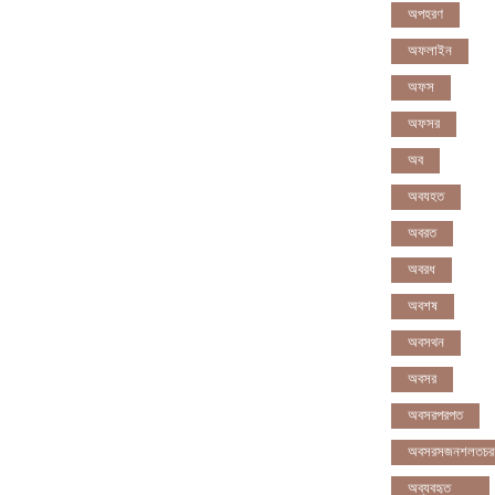
অপহরণ
অফলাইন
অফস
অফসর
অব
অবযহত
অবরত
অবরধ
অবশষ
অবসথন
অবসর
অবসরপরপত
অবসরসজনশলতচর
অব্যবহৃত