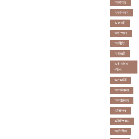
অরথনতর
অরথবণজয
অরধকই
অর্থ পাচার
অর্থনীতি
অর্থমন্ত্রী
অর্ধ-বার্ষিক
পরীক্ষা
অলআউট
অলরউনডর
অলরাউন্ডার
অলিম্পিক
অলিম্পিয়াড
অলৌকিক