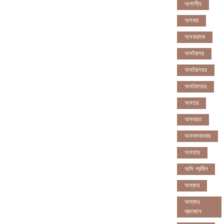
অশালীন
অসকর
অসকরমক
অসটরলয়
অসটরলয়য়
অসটরলয়র
অসতর
অসথরত
অসবসথযকর
অসহায়
অসি প্রদীপ
অস্কার
অস্কার
ব্রুজোন