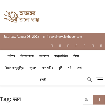
Skip
to
Ajker Valo
content
সত্যের সাথে, আপনার পাশে
Khobor
Saturday, August 08, 2026
info@ajkervalokhobor.com
facebook
twitter
pinterest
dribbble
instagram
flickr
li
সর্বশেষ
বিশেষ সংবাদ
বাংলাদেশ
আন্তর্জাতিক
শিক্ষা
বিজ্ঞান ও প্রযুক্তি
স্বাস্থ্য
সম্পাদকীয়
কৃষি
ধর্ম
খেলা
M
চাকরী
e
n
u
Tag:
ডরন
Search
B
…
u