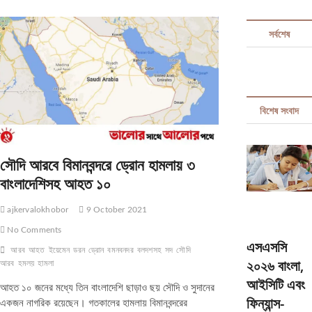
t
t
সর্বশেষ
o
n
বিশেষ সংবাদ
সৌদি আরবে বিমানবন্দরে ড্রোন হামলায় ৩
বাংলাদেশিসহ আহত ১০
ajkervalokhobor
9 October 2021
No Comments
এসএসসি
আরব
আহত
ইয়েমেন
ডরন
ড্রোন
বমনবনদর
বলদশসহ
সদ
সৌদি
২০২৬ বাংলা,
আরব
হমলয়
হামলা
আইসিটি এবং
আহত ১০ জনের মধ্যে তিন বাংলাদেশি ছাড়াও ছয় সৌদি ও সুদানের
ফিন্যান্স-
একজন নাগরিক রয়েছেন। গতকালের হামলায় বিমানবন্দরের