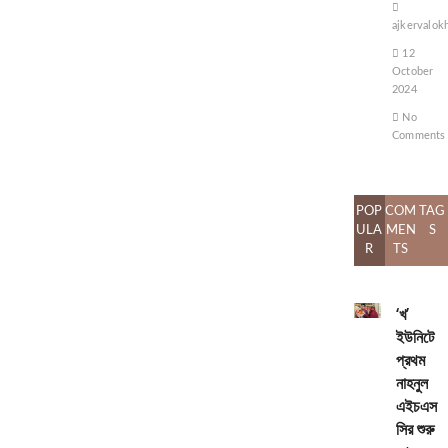
ajkervalok
12
October
2024
No
Comments
POP
COM
TAG
ULA
MEN
S
R
TS
‘খ’
ইউনিটে
প্রথম
নাহনুল
এইচএস
সির শুরু