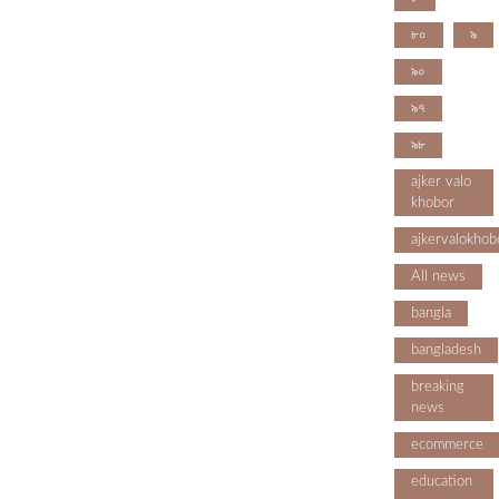
৮০
৯
৯০
৯৭
৯৮
ajker valo
khobor
ajkervalokhob
All news
bangla
bangladesh
breaking
news
ecommerce
education