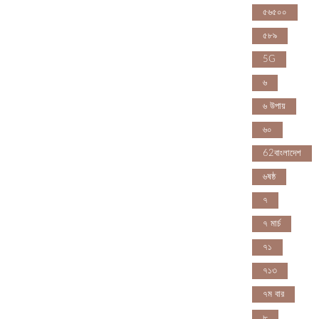
৫৬৫০০
৫৮৯
5G
৬
৬ উপায়
৬০
62বাংলাদেশ
৬ষষ্ঠ
৭
৭ মার্চ
৭১
৭১৩
৭ম বার
৮