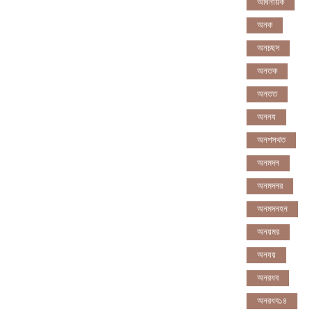
অধিনায়ক
অনক
অনচছদ
অনতক
অনতত
অননয
অনপসথত
অনমদন
অনমদনর
অনমদনহন
অনয়মর
অনযয়
অনরধব
অনরধব১৪