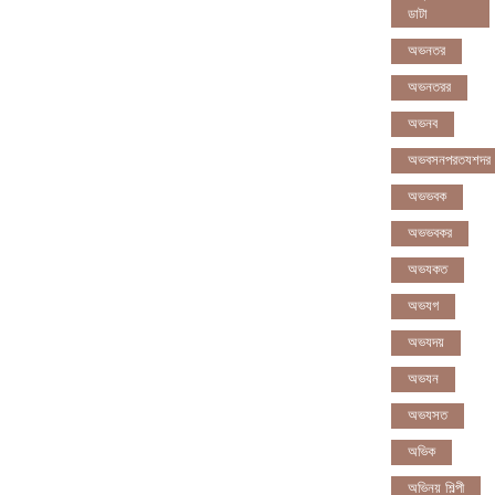
ডাটা
অভনতর
অভনতরর
অভনব
অভবসনপরতযশদর
অভভবক
অভভবকর
অভযকত
অভযগ
অভযদয়
অভযন
অভযসত
অভিক
অভিনয় শিল্পী