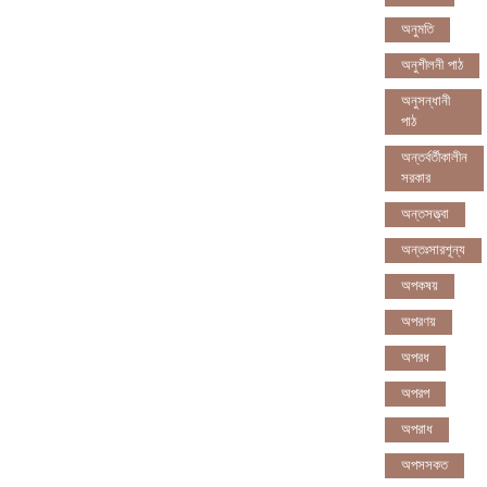
অনুমতি
অনুশীলনী পাঠ
অনুসন্ধানী
পাঠ
অন্তর্বর্তীকালীন
সরকার
অন্তসত্ত্বা
অন্তঃসারশূন্য
অপকষয়
অপরণয়
অপরধ
অপরপ
অপরাধ
অপসসকত