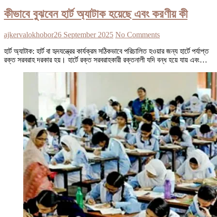
কীভাবে বুঝবেন হার্ট অ্যাটাক হয়েছে এবং করণীয় কী
ajkervalokhobor
26 September 2025
No Comments
হার্ট অ্যাটাক: হার্ট বা হৃদযন্ত্রের কার্যক্রম সঠিকভাবে পরিচালিত হওয়ার জন্য হার্টে পর্যাপ্ত
রক্ত সরবরাহ দরকার হয়। হার্টে রক্ত সরবরাহকারী রক্তনালী যদি বন্ধ হয়ে যায় এবং…