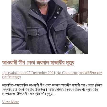
আওয়ামী লীগ নেতা জয়নাল হাজারীর মৃত্যু
ajkervalokhobor
27 December 2021
No Comments
আওয়ামিলীগ
জয়নাল
হাজারি
নেতা
মৃত্যু
আলোচিত–সমালোচিত আওয়ামী লীগ নেতা জয়নাল আবেদীন হাজারী মারা গেছেন (ইন্না
লিল্লাহি ওয়া ইন্না ইলাইহি রাজিউন)। আজ সোমবার বিকেলে রাজধানীর ল্যাবএইড
হাসপাতালে চিকিৎসাধীন অবস্থায় তাঁর মৃত্যু…
আওয়ামী
View More
লীগ