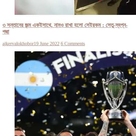
৩ সন্তানের জন্ম একইসাথে, নামও রাখা হলো সেইরকম : সেতু-স্বপ্ন-
পদ্মা
ajkervalokhobor
19 June 2022
6 Comments