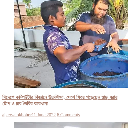
বিদেশে কম্পিউটার বিজ্ঞানে উচ্চশিক্ষা, দেশে ফিরে গড়েছেন মাছ ধরার
টোপ ও চার তৈরির কারখানা
ajkervalokhobor
11 June 2022
6 Comments