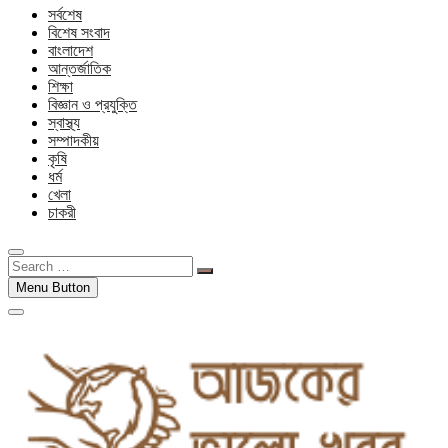
সর্বশেষ
বিশেষ সংবাদ
বাংলাদেশ
আন্তর্জাতিক
শিক্ষা
বিজ্ঞান ও প্রযুক্তি
স্বাস্থ্য
সম্পাদকীয়
কৃষি
ধর্ম
খেলা
চাকরী
Search
…
Menu Button