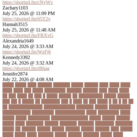
https://shorturl.fm/cNyWv
Zachary1103
July 25, 2026 @ 11:09 PM
https://shorturl.fm/65T2v
Hannah3515
July 25, 2026 @ 11:48 AM
https://shorturl.fm/FRXvG
Alexandria1649
July 24, 2026 @ 3:33 AM
https://shorturl.fm/WzFj6
Kennedy3392
July 24, 2026 @ 3:32 AM
https://shorturl.fm/rBhag
Jennifer2874
July 22, 2026 @ 4:08 AM
১ কোটি
১ ছেলে
১ লাখ
১১ হাজার
১১তম বিয়ে
১২ বছর
১ম ডোজ
২ দিন
২০২২
২০২৩
২০২৪
২০৪১
২১০
২২ বার
২৬ ফেব্রুয়ারি
৩৪ হাজার
৪ ওইকেট
৪ বল
৪০৬০
৪৩তম
৪৪
৪৪০
৪৪তম
৪৭
৪৮৩
৫
৫ গোল
৫ হাজার
৫০
৫০০ কোটি টাকা
৫৫ বছর
৫৬৫০০
৫৮৯
5G
৬
৬ উপায়
৬০
62বাংলাদেশ
৬ষষ্ঠ
৭
৭ মার্চ
৭১
৭১৩
৭ম বার
৮
৮০
৯
৯০
৯৭
৯৮
ajker valo khobor
ajkervalokhobor
All news
bangla
bangladesh
breaking news
ecommerce
education news
evaly
latest news
news
online
portal
russel viper
Thebdreport24com
অকটবর
অকতরম
অকসজন
অক্টোবর
অক্ষত
অগ্নিকাণ্ড
অগ্রগতি
অগ্রাধিকার
অঙগভঙগ
অজানা তথ্য
অজ্ঞান পার্টি
অঞচল
অট
অটরকশর
অটোপাস
অধনয়ক
অধযকষর
অধযপক
অধিনায়ক
অনক
অনচছদ
অনতক
অনতত
অননয
অনপসথত
অনমদন
অনমদনর
অনমদনহন
অনয়মর
অনযয়