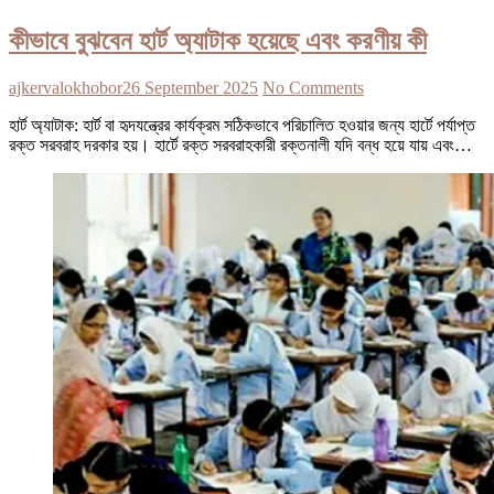
কীভাবে বুঝবেন হার্ট অ্যাটাক হয়েছে এবং করণীয় কী
ajkervalokhobor
26 September 2025
No Comments
হার্ট অ্যাটাক: হার্ট বা হৃদযন্ত্রের কার্যক্রম সঠিকভাবে পরিচালিত হওয়ার জন্য হার্টে পর্যাপ্ত
রক্ত সরবরাহ দরকার হয়। হার্টে রক্ত সরবরাহকারী রক্তনালী যদি বন্ধ হয়ে যায় এবং…