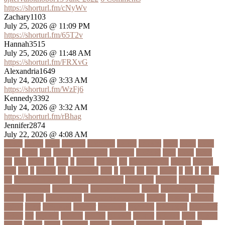
https://shorturl.fm/cNyWv
Zachary1103
July 25, 2026 @ 11:09 PM
https://shorturl.fm/65T2v
Hannah3515
July 25, 2026 @ 11:48 AM
https://shorturl.fm/FRXvG
Alexandria1649
July 24, 2026 @ 3:33 AM
https://shorturl.fm/WzFj6
Kennedy3392
July 24, 2026 @ 3:32 AM
https://shorturl.fm/rBhag
Jennifer2874
July 22, 2026 @ 4:08 AM
১ কোটি
১ ছেলে
১ লাখ
১১ হাজার
১১তম বিয়ে
১২ বছর
১ম ডোজ
২ দিন
২০২২
২০২৩
২০২৪
২০৪১
২১০
২২ বার
২৬ ফেব্রুয়ারি
৩৪ হাজার
৪ ওইকেট
৪ বল
৪০৬০
৪৩তম
৪৪
৪৪০
৪৪তম
৪৭
৪৮৩
৫
৫ গোল
৫ হাজার
৫০
৫০০ কোটি টাকা
৫৫ বছর
৫৬৫০০
৫৮৯
5G
৬
৬ উপায়
৬০
62বাংলাদেশ
৬ষষ্ঠ
৭
৭ মার্চ
৭১
৭১৩
৭ম বার
৮
৮০
৯
৯০
৯৭
৯৮
ajker valo khobor
ajkervalokhobor
All news
bangla
bangladesh
breaking news
ecommerce
education news
evaly
latest news
news
online
portal
russel viper
Thebdreport24com
অকটবর
অকতরম
অকসজন
অক্টোবর
অক্ষত
অগ্নিকাণ্ড
অগ্রগতি
অগ্রাধিকার
অঙগভঙগ
অজানা তথ্য
অজ্ঞান পার্টি
অঞচল
অট
অটরকশর
অটোপাস
অধনয়ক
অধযকষর
অধযপক
অধিনায়ক
অনক
অনচছদ
অনতক
অনতত
অননয
অনপসথত
অনমদন
অনমদনর
অনমদনহন
অনয়মর
অনযয়