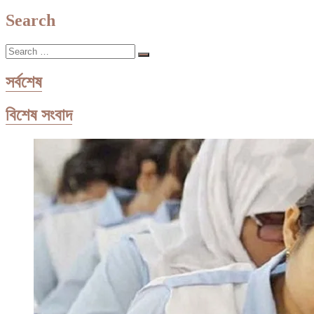
১২০০
টাকায়
Search
জর্দান
যাওয়ার
Search
সুযোগ
…
সর্বশেষ
বিশেষ সংবাদ