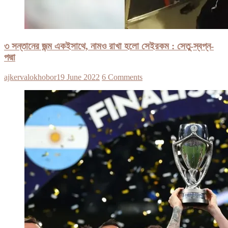
৩ সন্তানের জন্ম একইসাথে, নামও রাখা হলো সেইরকম : সেতু-স্বপ্ন-
পদ্মা
ajkervalokhobor
19 June 2022
6 Comments