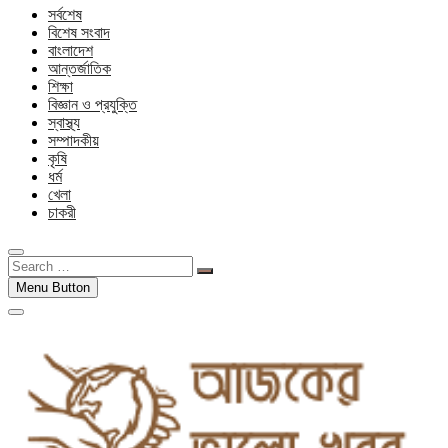
সর্বশেষ
বিশেষ সংবাদ
বাংলাদেশ
আন্তর্জাতিক
শিক্ষা
বিজ্ঞান ও প্রযুক্তি
স্বাস্থ্য
সম্পাদকীয়
কৃষি
ধর্ম
খেলা
চাকরী
Search
…
Menu Button