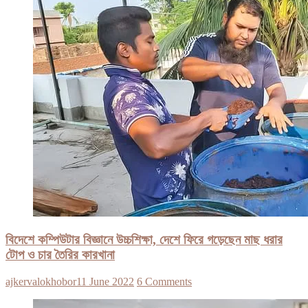
বিদেশে কম্পিউটার বিজ্ঞানে উচ্চশিক্ষা, দেশে ফিরে গড়েছেন মাছ ধরার
টোপ ও চার তৈরির কারখানা
ajkervalokhobor
11 June 2022
6 Comments