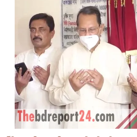
সংগঠন
আছে
কি
না,
খতিয়ে
দেখার
আদেশ
বহাল