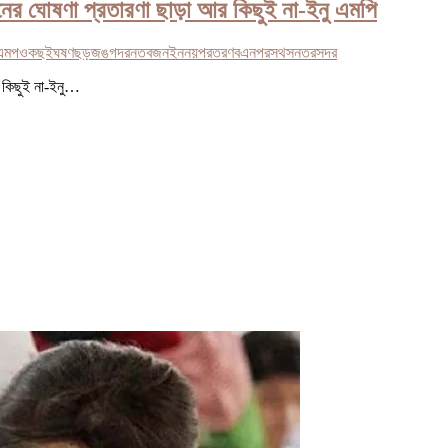
্দোলনের ঘোষণা প্রতারণা ছাড়া আর কিছুই না-ইনু এমপি
এমপ
ও
কছই
ঘষণ
ছড়
জঙগ
দরনতবজ
নইন
নয়
পরতরণ
বএনপর
সথ
সনতরসদর
আর কিছুই না-ইনু…