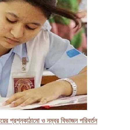
য়ের প্রশ্নকাঠামো ও নম্বর বিভাজন পরিবর্তন