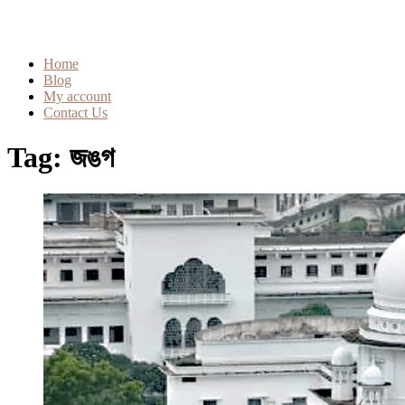
Home
Blog
My account
Contact Us
Tag:
জঙগ