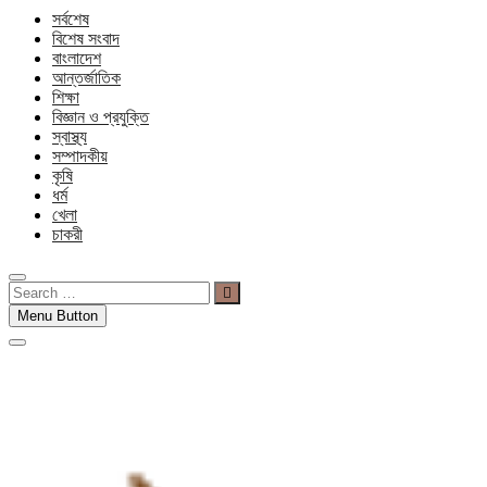
সর্বশেষ
বিশেষ সংবাদ
বাংলাদেশ
আন্তর্জাতিক
শিক্ষা
বিজ্ঞান ও প্রযুক্তি
স্বাস্থ্য
সম্পাদকীয়
কৃষি
ধর্ম
খেলা
চাকরী
Search
…
Menu Button