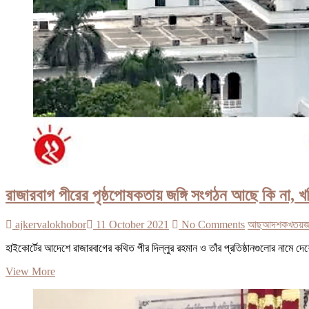
রাজারবাগ পীরের পৃষ্ঠপোষকতায় জঙ্গি সংগঠন আছে কি না, 
ajkervalokhobor
11 October 2021
No Comments
আছ
আদশ
ক
খতয়
হাইকোর্টের আদেশে রাজারবাগের কথিত পীর দিল্লুর রহমান ও তাঁর প্রতিষ্ঠানগুলোর নামে দ
রাজারবাগ
View More
পীরের
পৃষ্ঠপোষকতায়
জঙ্গি