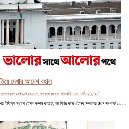
খতিয়ে দেখার আদেশ বহাল
জঙগ
দখর
ন
পরর
পষঠপষকতয়
পুলিশ
বহল
রজরবগ
রাজধানী ঢাকা
সগঠন
হাইকোর্ট
েশের বিভিন্ন স্থানে যেসব সম্পদ রয়েছে, তা নির্ণয় করে ওইসব সম্পদের উৎস সম্পর্কে ৩০…