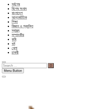
সর্বশেষ
বিশেষ সংবাদ
বাংলাদেশ
আন্তর্জাতিক
শিক্ষা
বিজ্ঞান ও প্রযুক্তি
স্বাস্থ্য
সম্পাদকীয়
কৃষি
ধর্ম
খেলা
চাকরী
Search
…
Menu Button