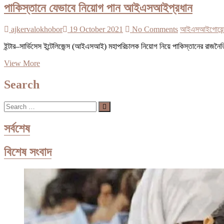
পাকিস্তানে যেভাবে নিয়োগ পান আইএসআইপ্রধান
ajkervalokhobor
19 October 2021
No Comments
আইএসআই
গোয়েন্
ইন্টার–সার্ভিসেস ইন্টেলিজেন্স (আইএসআই) মহাপরিচালক নিয়োগ নিয়ে পাকিস্তানের রা
পাকিস্তানে
View More
যেভাবে
নিয়োগ
Search
পান
আইএসআইপ্রধান
Search
…
সর্বশেষ
বিশেষ সংবাদ