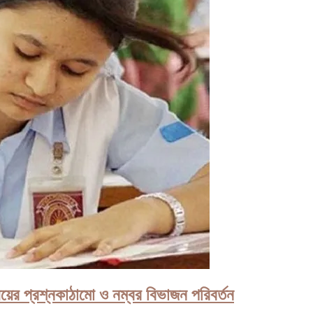
য়ের প্রশ্নকাঠামো ও নম্বর বিভাজন পরিবর্তন