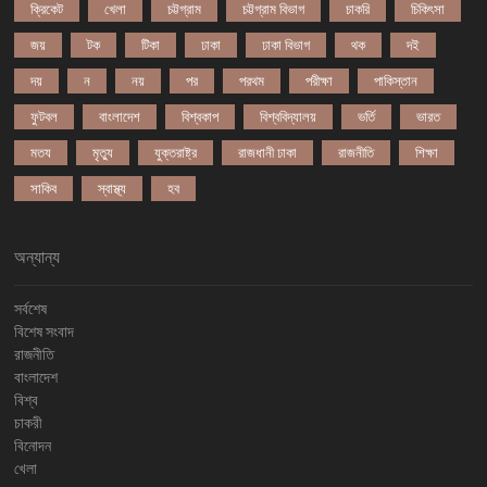
ক্রিকেট
খেলা
চট্টগ্রাম
চট্টগ্রাম বিভাগ
চাকরি
চিকিৎসা
জয়
টক
টিকা
ঢাকা
ঢাকা বিভাগ
থক
দই
দয়
ন
নয়
পর
পরথম
পরীক্ষা
পাকিস্তান
ফুটবল
বাংলাদেশ
বিশ্বকাপ
বিশ্ববিদ্যালয়
ভর্তি
ভারত
মতয
মৃত্যু
যুক্তরাষ্ট্র
রাজধানী ঢাকা
রাজনীতি
শিক্ষা
সাকিব
স্বাস্থ্য
হব
অন্যান্য
সর্বশেষ
বিশেষ সংবাদ
রাজনীতি
বাংলাদেশ
বিশ্ব
চাকরী
বিনোদন
খেলা