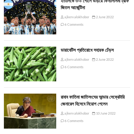
ইতালিকে ৩-০ গোলে উড়িয়ে ফিনালিসিমা ট্রফি
জিতল আর্জেন্টিনা
ajkervalokhobor
2 June 2022
6 Comments
ডায়াবেটিস প্রতিরোধে সহায়ক ঢেঁড়স
ajkervalokhobor
2 June 2022
6 Comments
রাবাব ফাতিমা জাতিসংঘের আন্ডার সেক্রেটারি
জেনারেল হিসেবে নিয়োগ পেলেন
ajkervalokhobor
10 June 2022
6 Comments