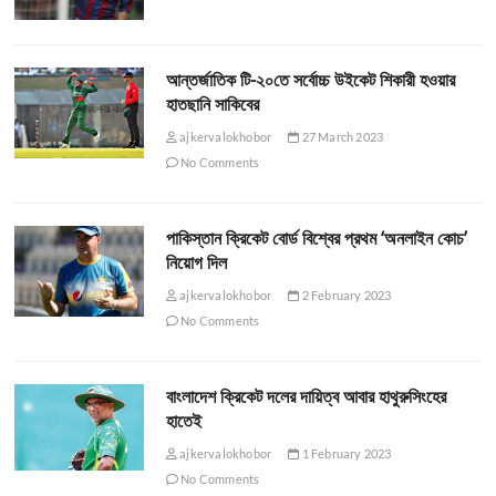
আন্তর্জাতিক টি-২০তে সর্বোচ্চ উইকেট শিকারী হওয়ার
হাতছানি সাকিবের
ajkervalokhobor
27 March 2023
No Comments
পাকিস্তান ক্রিকেট বোর্ড বিশ্বের প্রথম ‘অনলাইন কোচ’
নিয়োগ দিল
ajkervalokhobor
2 February 2023
No Comments
বাংলাদেশ ক্রিকেট দলের দায়িত্ব আবার হাথুরুসিংহের
হাতেই
ajkervalokhobor
1 February 2023
No Comments