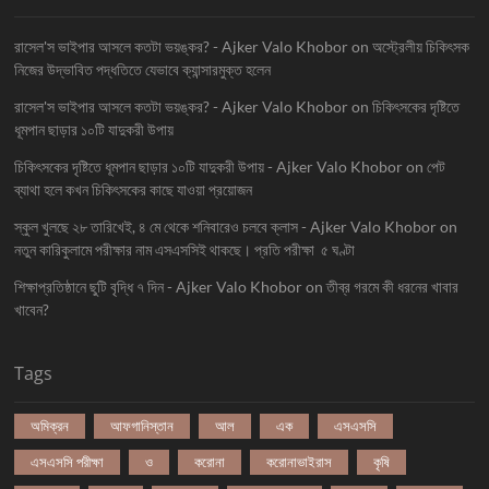
রাসেল'স ভাইপার আসলে কতটা ভয়ঙ্কর? - Ajker Valo Khobor
on
অস্ট্রেলীয় চিকিৎসক
নিজের উদ্ভাবিত পদ্ধতিতে যেভাবে ক্যান্সারমুক্ত হলেন
রাসেল'স ভাইপার আসলে কতটা ভয়ঙ্কর? - Ajker Valo Khobor
on
চিকিৎসকের দৃষ্টিতে
ধূমপান ছাড়ার ১০টি যাদুকরী উপায়
চিকিৎসকের দৃষ্টিতে ধূমপান ছাড়ার ১০টি যাদুকরী উপায় - Ajker Valo Khobor
on
পেট
ব্যাথা হলে কখন চিকিৎসকের কাছে যাওয়া প্রয়োজন
স্কুল খুলছে ২৮ তারিখেই, ৪ মে থেকে শনিবারেও চলবে ক্লাস - Ajker Valo Khobor
on
নতুন কারিকুলামে পরীক্ষার নাম এসএসসিই থাকছে। প্রতি পরীক্ষা ৫ ঘণ্টা
শিক্ষাপ্রতিষ্ঠানে ছুটি বৃদ্ধি ৭ দিন - Ajker Valo Khobor
on
তীব্র গরমে কী ধরনের খাবার
খাবেন?
Tags
অমিক্রন
আফগানিস্তান
আল
এক
এসএসসি
এসএসসি পরীক্ষা
ও
করোনা
করোনাভাইরাস
কৃষি