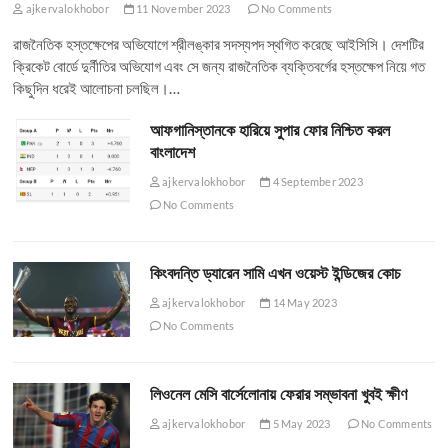
ajkervalokhobor
11 November 2023
No Comments
রাজনৈতিক হস্তক্ষেপের অভিযোগে শ্রীলঙ্কার সদস্যপদ স্থগিত করেছে আইসিসি। দেশটির
ক্রিকেট বোর্ডে দুর্নীতির অভিযোগ এবং সে জন্য রাজনৈতিক ব্যক্তিবর্গের হস্তক্ষেপ নিয়ে গত
কিছুদিন ধরেই আলোচনা চলছিল।…
আফগানিস্তানকে হারিয়ে সুপার ফোর নিশ্চিত করল
বাংলাদেশ
ajkervalokhobor
4 September 2023
No Comments
কিংবদন্তি ড্যারেন সামি এখন ওয়েস্ট ইন্ডিজের কোচ
ajkervalokhobor
14 May 2023
No Comments
লিওনেল মেসি বার্সেলোনায় ফেরার সম্ভাবনা খুবই ক্ষীণ
ajkervalokhobor
5 May 2023
No Comments