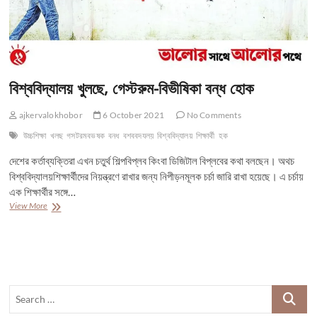
বিশ্ববিদ্যালয় খুলছে, গেস্টরুম-বিভীষিকা বন্ধ হোক
ajkervalokhobor
6 October 2021
No Comments
উচ্চশিক্ষা
খলছ
গসটরমবভষক
বনধ
বশববদযলয়
বিশ্ববিদ্যালয়
শিক্ষার্থী
হক
দেশের কর্তাব্যক্তিরা এখন চতুর্থ শিল্পবিপ্লব কিংবা ডিজিটাল বিপ্লবের কথা বলছেন। অথচ
বিশ্ববিদ্যালয়শিক্ষার্থীদের নিয়ন্ত্রণে রাখার জন্য নিপীড়নমূলক চর্চা জারি রাখা হয়েছে। এ চর্চায়
এক শিক্ষার্থীর সঙ্গে…
বিশ্ববিদ্যালয়
View More
খুলছে,
গেস্টরুম-
বিভীষিকা
বন্ধ
হোক
Search
…