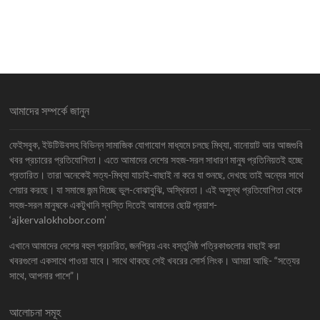
আমাদের সম্পর্কে জানুন
ফেইসবুক, ইউটিউবসহ বিভিন্ন সামাজিক যোগাযোগ মাধ্যমে চলছে মিথ্যা, বানোয়াট আর আজগুবি
খবর প্রচারের প্রতিযোগিতা। এতে আমাদের দেশের সহজ-সরল সাধারণ মানুষ প্রতিনিয়তই হচ্ছে
প্রতারিত। তারা অনেকেই সত্য-মিথ্যা যাচাই-বাছাই না করে যা শুনছে, দেখছে তাই অন্যের সাথে
শেয়ার করছে। যা সমাজে জন্ম দিচ্ছে ভুল-বোঝাবুঝি, অস্থিরতা। এই অসুস্থ প্রতিযোগিতা থেকে
সহজ-সরল মানুষকে একটুখানি স্বস্তি দিতেই আমাদের ছোট্ট প্রয়াশ-
‘ajkervalokhobor.com’
এখানে আমাদের দেশের বহুল প্রচারিত, জনপ্রিয় এবং বস্তুনিষ্ঠ পত্রিকাগুলোর বাছাই করা
খবরগুলো একসাথে পাওয়া যাবে। সাথে থাকছে সেই খবরের সোর্স লিংক। আমরা আছি- “সত্যের
সাথে, আপনার পাশে”।
আলোচনা সমূহ