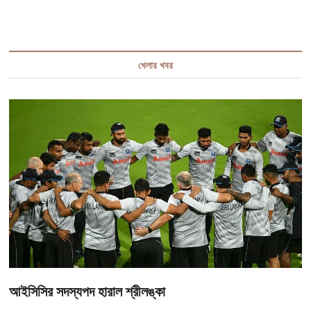
খেলার খবর
আইসিসির সদস্যপদ হারাল শ্রীলঙ্কা