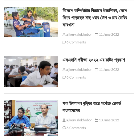
বিদেশে কম্পিউটার বিজ্ঞানে উচ্চশিক্ষা, দেশে
ফিরে গড়েছেন মাছ ধরার টোপ ও চার তৈরির
কারখানা
ajkervalokhobor
11 June 2022
6 Comments
এসএসসি পরীক্ষা ২০২২ এর রুটিন প্রকাশ
ajkervalokhobor
11 June 2022
6 Comments
ফল উৎপাদন বৃদ্ধির হারে সর্বোচ্চ রেকর্ড
বাংলাদেশের
ajkervalokhobor
13 June 2022
6 Comments