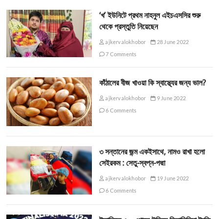
‘খ’ ইউনিটে প্রথম নাহনুল এইচএসসির শুরু
থেকে প্রস্তুতি নিয়েছেন
ajkervalokhobor
28 June 2022
7 Comments
কাঁঠালের বীজ খাওয়া কি স্বাস্থ্যের জন্য ভাল?
ajkervalokhobor
9 June 2022
6 Comments
৩ সন্তানের জন্ম একইসাথে, নামও রাখা হলো
সেইরকম : সেতু-স্বপ্ন-পদ্মা
ajkervalokhobor
19 June 2022
6 Comments