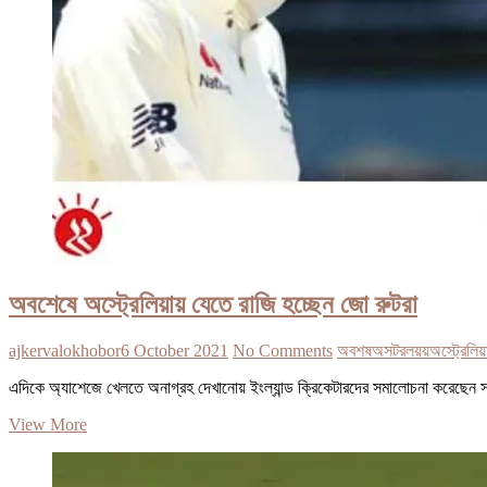
অবশেষে অস্ট্রেলিয়ায় যেতে রাজি হচ্ছেন জো রুটরা
ajkervalokhobor
6 October 2021
No Comments
অবশষ
অসটরলয়য়
অস্ট্রেলিয়
এদিকে অ্যাশেজে খেলতে অনাগ্রহ দেখানোয় ইংল্যান্ড ক্রিকেটারদের সমালোচনা করেছেন
অবশেষে
View More
অস্ট্রেলিয়ায়
যেতে
রাজি