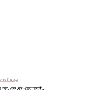
যত
রজ
রটর
হচছন
মার ধারণা, কেউ কেউ এটাতে আগ্রহী…