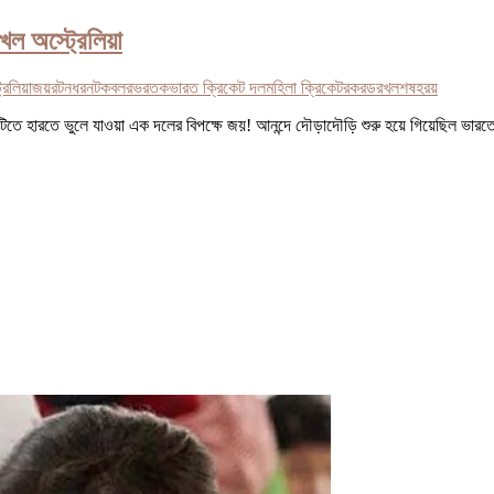
খল অস্ট্রেলিয়া
রেলিয়া
জয়র
টন
ধর
নটক
বলর
ভরতক
ভারত ক্রিকেট দল
মহিলা ক্রিকেট
রকরড
রখল
শষ
হরয়
 মাটিতে হারতে ভুলে যাওয়া এক দলের বিপক্ষে জয়! আনন্দে দৌড়াদৌড়ি শুরু হয়ে গিয়েছিল ভ