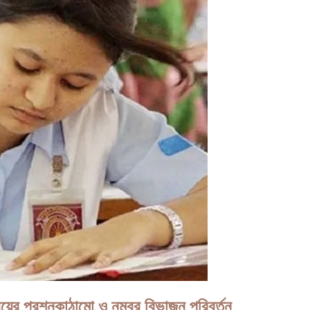
য়ের প্রশ্নকাঠামো ও নম্বর বিভাজন পরিবর্তন