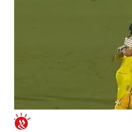
হচ্ছেন
জো
রুটরা