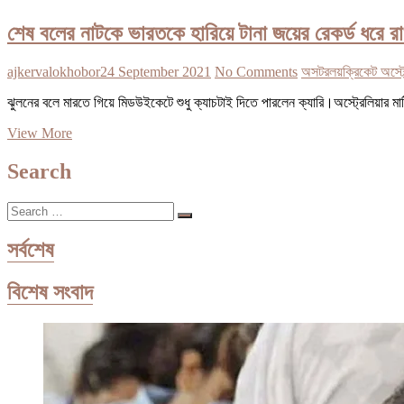
শেষ বলের নাটকে ভারতকে হারিয়ে টানা জয়ের রেকর্ড ধরে রা
ajkervalokhobor
24 September 2021
No Comments
অসটরলয়
ক্রিকেট অস্ট্
ঝুলনের বলে মারতে গিয়ে মিডউইকেটে শুধু ক্যাচটাই দিতে পারলেন ক্যারি।অস্ট্রেলিয়ার
শেষ
View More
বলের
নাটকে
Search
ভারতকে
হারিয়ে
Search
টানা
…
জয়ের
রেকর্ড
সর্বশেষ
ধরে
রাখল
বিশেষ সংবাদ
অস্ট্রেলিয়া