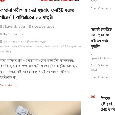
2024
করোনা পরীক্ষায় দেরি হওয়ায় ফ্লাইট ধরতে
No Comments
পারেননি আমিরাতের ৮০ যাত্রী
ajkervalokhobor
6 October 2021
সরকারি চাকরিতে
বয়স: পুরুষ ৩৫,
No Comments
নারী ৩৭ করার
৮০
আমরতর
আরব আমিরাত
করন
করোনা
সুপারিশ
প্রতিরোধ
করোনাভাইরাস
দর
ধরত
পরকষয়
পরনন
প্রবাসী
ফলইট
বিমানবন্দর
যতর
রাজধানী
রাজধানী
ঢাকা
হওয়য়
ajkervalokhobor
আরব আমিরাতগামী এয়ারলাইনসগুলোর কর্মকর্তারা জানিয়েছেন,
14 October
ফ্লাইট ছাড়ার কমপক্ষে এক ঘণ্টা আগে বোর্ডিং কাউন্টার বন্ধ হয়ে
2024
যায়। কিন্তু সেই সময়ের মধ্যে যাত্রীদের করোনা পরীক্ষার
প্রতিবেদন না…
No Comments
করোনা
View More
পরীক্ষায়
দেরি
শিশুদের
হওয়ায়
হার্ট সুস্থ
ফ্লাইট
রাখার উপায়
ধরতে
পারেননি