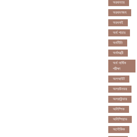
অরথনতর
অরথবণজয
অরধকই
অর্থ পাচার
অর্থনীতি
অর্থমন্ত্রী
অর্ধ-বার্ষিক
পরীক্ষা
অলআউট
অলরউনডর
অলরাউন্ডার
অলিম্পিক
অলিম্পিয়াড
অলৌকিক