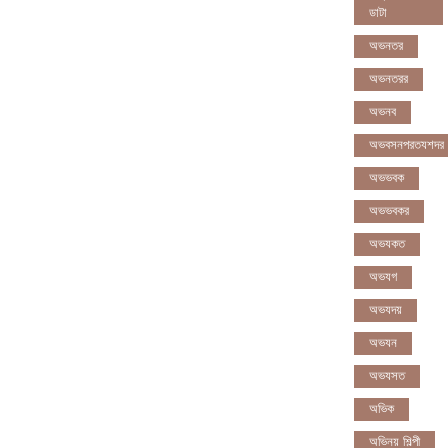
ডাটা
অভনতর
অভনতরর
অভনব
অভবসনপরতযশদর
অভভবক
অভভবকর
অভযকত
অভযগ
অভযদয়
অভযন
অভযসত
অভিক
অভিনয় শিল্পী