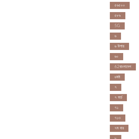
৫৬৫০০
৫৮৯
5G
৬
৬ উপায়
৬০
62বাংলাদেশ
৬ষষ্ঠ
৭
৭ মার্চ
৭১
৭১৩
৭ম বার
৮