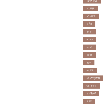
১১তম বিয়ে
১২ বছর
১ম ডোজ
২ দিন
২০২২
২০২৩
২০২৪
২০৪১
২১০
২২ বার
২৬ ফেব্রুয়ারি
৩৪ হাজার
৪ ওইকেট
৪ বল