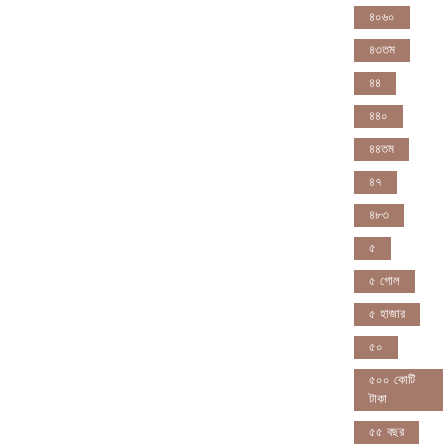
৪০৬০
৪৩তম
৪৪
৪৪০
৪৪তম
৪৭
৪৮৩
৫
৫ গোল
৫ হাজার
৫০
৫০০ কোটি
টাকা
৫৫ বছর