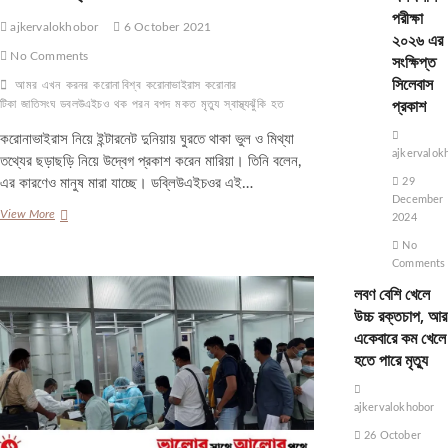
পরীক্ষা
ajkervalokhobor
6 October 2021
২০২৬ এর
No Comments
সংক্ষিপ্ত
সিলেবাস
আমর
এখন
করনর
করোনা বিশ্ব
করোনাভাইরাস
করোনার
প্রকাশ
টিকা
জাতিসংঘ
ডবলউএইচও
থক
পরন
বপদ
মকত
মৃত্যু
স্বাস্থ্যঝুঁকি
হত
করোনাভাইরাস নিয়ে ইন্টারনেট দুনিয়ায় ঘুরতে থাকা ভুল ও মিথ্যা
ajkervalok
তথ্যের ছড়াছড়ি নিয়ে উদ্বেগ প্রকাশ করেন মারিয়া। তিনি বলেন,
এর কারণেও মানুষ মারা যাচ্ছে। ডব্লিউএইচওর এই…
29
December
করোনার
View More
2024
বিপদ
No
থেকে
Comments
আমরা
এখনো
লবণ বেশি খেলে
মুক্ত
উচ্চ রক্তচাপ, আর
হতে
একেবারে কম খেলে
পারিনি:
হতে পারে মৃত্যু
ডব্লিউএইচও
ajkervalokhobor
26 October