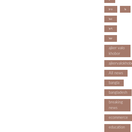
৮০
৯
৯০
৯৭
৯৮
ajker valo
khobor
ajkervalokhob
All news
bangla
bangladesh
breaking
news
ecommerce
education