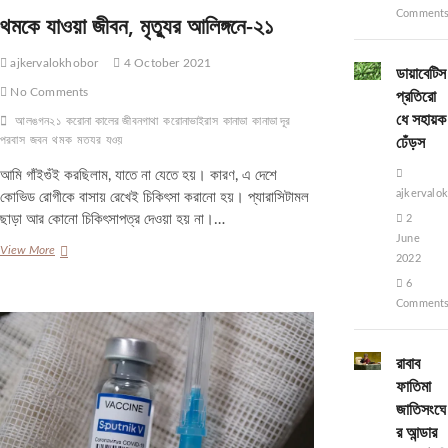
Comment
থমকে যাওয়া জীবন, মৃত্যুর আলিঙ্গনে-২১
ajkervalokhobor
4 October 2021
ডায়াবেটিস
প্রতিরো
No Comments
ধে সহায়ক
আলঙগন২১
করোনা কালের জীবনগাথা
করোনাভাইরাস
কানাডা
কানাডা দূর
ঢেঁড়স
পরবাস
জবন
থমক
মতযর
যওয়
আমি গাঁইগুঁই করছিলাম, যাতে না যেতে হয়। কারণ, এ দেশে
ajkervalo
কোভিড রোগীকে বাসায় রেখেই চিকিৎসা করানো হয়। প্যারাসিটামল
ছাড়া আর কোনো চিকিৎসাপত্র দেওয়া হয় না।…
2
June
থমকে
View More
2022
যাওয়া
6
জীবন,
মৃত্যুর
Comment
আলিঙ্গনে-২১
রাবাব
ফাতিমা
জাতিসংঘে
র আন্ডার