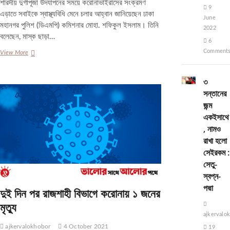
শারদীয় দুর্গাপূজা উদযাপনের সময়ে করোনাভাইরাসের সংক্রমণ
9
এড়াতে সবাইকে স্বাস্থ্যবিধি মেনে চলার আহ্বান জানিয়েছেন ঢাকা
June
মহানগর পুলিশ (ডিএমপি) কমিশনার মোহা. শফিকুল ইসলাম। তিনি
2022
বলেছেন, মাস্ক ছাড়া…
6
Comment
মাস্ক
View More
ছাড়া
কাউকে
৩
পূজামণ্ডপে
প্রবেশ
সন্তানের
করতে
জন্ম
দেওয়া
একইসাথে
হবে
না:
, নামও
ডিএমপি
রাখা হলো
কমিশনার
সেইরকম :
সেতু-
স্বপ্ন-
পদ্মা
দুই দিন পর রাজশাহী বিভাগে করোনায় ১ জনের
মৃত্যু
ajkervalo
ajkervalokhobor
4 October 2021
19