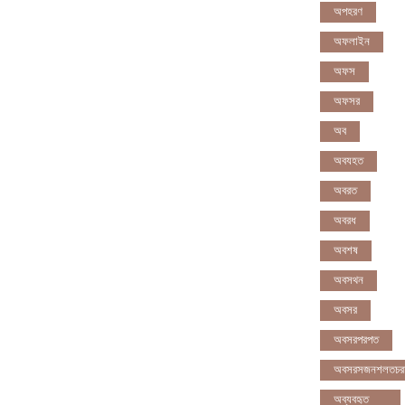
অপহরণ
অফলাইন
অফস
অফসর
অব
অবযহত
অবরত
অবরধ
অবশষ
অবসথন
অবসর
অবসরপরপত
অবসরসজনশলতচর
অব্যবহৃত