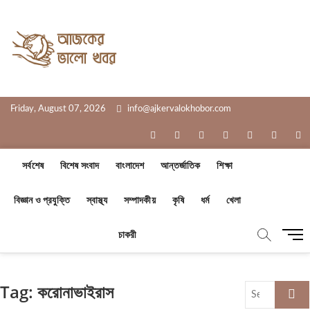
Skip
to
Ajker Valo
content
সত্যের সাথে, আপনার পাশে
Khobor
Friday, August 07, 2026
info@ajkervalokhobor.com
facebook
twitter
pinterest
dribbble
instagram
flickr
li
সর্বশেষ
বিশেষ সংবাদ
বাংলাদেশ
আন্তর্জাতিক
শিক্ষা
বিজ্ঞান ও প্রযুক্তি
স্বাস্থ্য
সম্পাদকীয়
কৃষি
ধর্ম
খেলা
M
চাকরী
e
n
u
Tag:
করোনাভাইরাস
Search
B
…
u