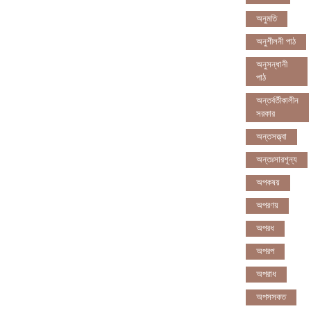
অনুমতি
অনুশীলনী পাঠ
অনুসন্ধানী
পাঠ
অন্তর্বর্তীকালীন
সরকার
অন্তসত্ত্বা
অন্তঃসারশূন্য
অপকষয়
অপরণয়
অপরধ
অপরপ
অপরাধ
অপসসকত