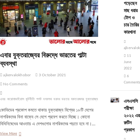
গড়েছেন
ভি
টিকা:
মাছ ধরার
রাশিয়া
টোপ ও
চার তৈরির
কারখানা
ajkervalo
এবার যুক্তরাজ্যের বিরুদ্ধে ভারতের পাল্টা
11
ব্যবস্থা
June
2022
ajkervalokhobor
3 October 2021
6
Comment
No Comments
এবর
করোনাভাইরাস
কূটনীতি
পলট
বযবসথ
বরদধ
ভরতর
যকতরজযর
যুক্তরাজ্য
রাজনীতি
এসএসসি
পরীক্ষা
কোভিডের প্রকোপ কমতে থাকায় যুক্তরাজ্য বিশ্বের ১৮টি দেশের
২০২২ এর
নাগরিকদের বিনা বাক্যে সে দেশে প্রবেশ করতে দিচ্ছে। কোনো
রুটিন
বিধিনিষেধের আওতায় এ দেশগুলোর নাগরিকদের পড়তে হবে না।…
প্রকাশ
এবার
View More
যুক্তরাজ্যের