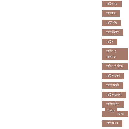
আইএসর
আইজপ
আইজিপি
আইডিকার্ড
আইন
আইন ও
আদালত
আইন ও বিচার
আইনগরনথ
আইনমন্ত্রী
আইনশৃঙ্খলা
আইন্সটাইন
TOP
আইপডসপরথম
আইপিএল