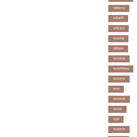
অভিবাসন
অভিবাসী
অভিযোগ
অমরনদর
অমিক্রন
অযওয়রড
অযথলটকসর
অযনমশন
অযপ
অযলমনই
অযশজ
অরথ
অরথনতক