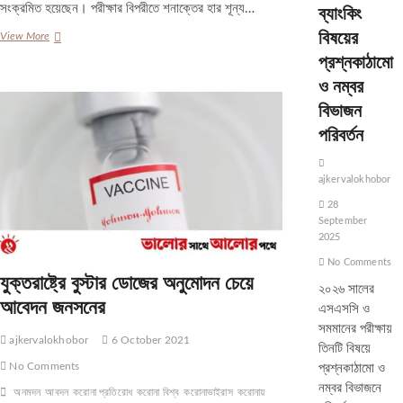
ব্যাংকিং
সংক্রমিত হয়েছেন। পরীক্ষার বিপরীতে শনাক্তের হার শূন্য…
বিষয়ের
চট্টগ্রামে
View More
পরীক্ষার
প্রশ্নকাঠামো
বিপরীতে
ও নম্বর
শনাক্তের
হার
বিভাজন
০.৬৫%
পরিবর্তন
ajkervalokhobor
28
September
2025
No Comments
যুক্তরাষ্ট্রে বুস্টার ডোজের অনুমোদন চেয়ে
২০২৬ সালের
আবেদন জনসনের
এসএসসি ও
সমমানের পরীক্ষায়
ajkervalokhobor
6 October 2021
তিনটি বিষয়ে
No Comments
প্রশ্নকাঠামো ও
নম্বর বিভাজনে
অনমদন
আবদন
করোনা প্রতিরোধ
করোনা বিশ্ব
করোনাভাইরাস
করোনায়