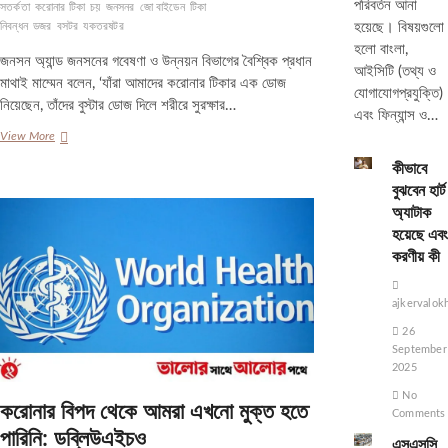
পরিবর্তন আনা
সতর্কতা
করোনার টিকা
চয়
জনসনর
জো বাইডেন
টিকা
হয়েছে। বিষয়গুলো
নিবন্ধন
ডজর
বসটর
যকতরষটর
হলো বাংলা,
জনসন অ্যান্ড জনসনের গবেষণা ও উন্নয়ন বিভাগের বৈশ্বিক প্রধান
আইসিটি (তথ্য ও
মাথাই মাম্মেন বলেন, ‘যাঁরা আমাদের করোনার টিকার এক ডোজ
যোগাযোগপ্রযুক্তি)
নিয়েছেন, তাঁদের বুস্টার ডোজ দিলে শরীরে সুরক্ষার…
এবং ফিন্যান্স ও…
যুক্তরাষ্ট্রে
View More
বুস্টার
কীভাবে
ডোজের
বুঝবেন হার্ট
অনুমোদন
অ্যাটাক
চেয়ে
আবেদন
হয়েছে এবং
জনসনের
করণীয় কী
ajkervalok
26
September
2025
No
করোনার বিপদ থেকে আমরা এখনো মুক্ত হতে
Comments
পারিনি: ডব্লিউএইচও
এসএসসি