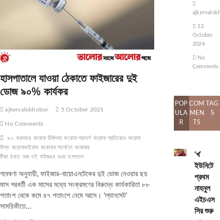
আমিরাতের
ajkervalok
৮০
যাত্রী
12
October
2024
No
Comments
হাসপাতালে যাওয়া ঠেকাতে ফাইজারের দুই
ডোজ ৯০% কার্যকর
POP
COM
TAG
ajkervalokhobor
5 October 2021
ULA
MEN
S
R
TS
No Comments
৯০
করযকর
করোনা চিকিৎসা
করোনা পরামর্শ
করোনা প্রতিরোধ
করোনা
বিশ্ব
করোনাভাইরাস
করোনায় সতর্কতা
করোনার
‘খ’
টিকা
ঠকত
ডজ
দই
ফইজরর
যওয়
হসপতল
ইউনিটে
গবেষণা অনুযায়ী, ফাইজার-বায়োএনটেকের দুই ডোজ নেওয়ার ছয়
প্রথম
মাস পরবর্তী এক মাসের মধ্যে সংক্রমণের বিরুদ্ধে কার্যকারিতা ৮৮
নাহনুল
শতাংশ থেকে কমে ৪৭ শতাংশে নেমে আসে। ‘ল্যানসেট’
এইচএস
সাময়িকীতে…
সির শুরু