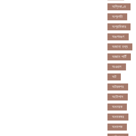
অগ্নিকাণ্ড
অগ্রগতি
অগ্রাধিকার
অঙগভঙগ
অজানা তথ্য
অজ্ঞান পার্টি
অঞচল
অট
অটরকশর
অটোপাস
অধনয়ক
অধযকষর
অধযপক