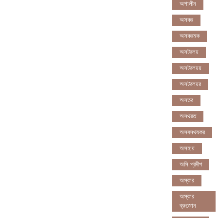
অশালীন
অসকর
অসকরমক
অসটরলয়
অসটরলয়য়
অসটরলয়র
অসতর
অসথরত
অসবসথযকর
অসহায়
অসি প্রদীপ
অস্কার
অস্কার
ব্রুজোন