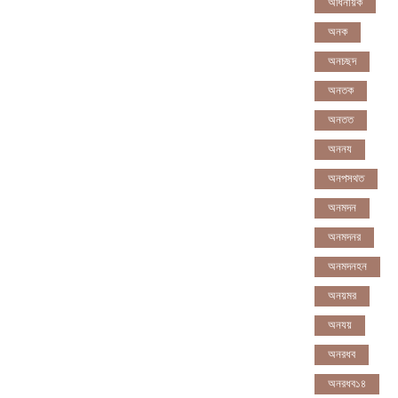
অধিনায়ক
অনক
অনচছদ
অনতক
অনতত
অননয
অনপসথত
অনমদন
অনমদনর
অনমদনহন
অনয়মর
অনযয়
অনরধব
অনরধব১৪