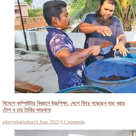
বিদেশে কম্পিউটার বিজ্ঞানে উচ্চশিক্ষা, দেশে ফিরে গড়েছেন মাছ ধরার
টোপ ও চার তৈরির কারখানা
ajkervalokhobor
11 June 2022
6 Comments