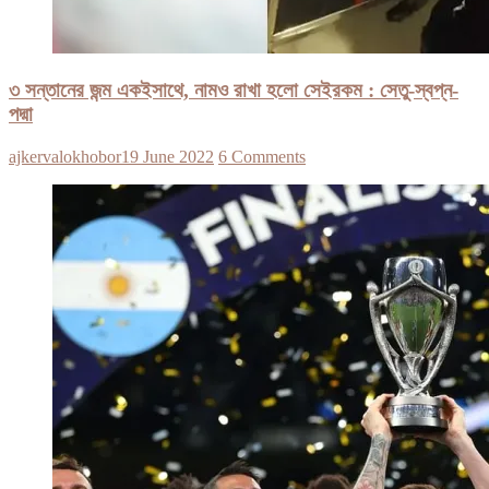
৩ সন্তানের জন্ম একইসাথে, নামও রাখা হলো সেইরকম : সেতু-স্বপ্ন-
পদ্মা
ajkervalokhobor
19 June 2022
6 Comments