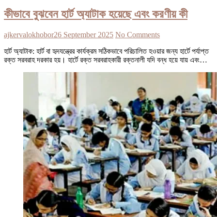
কীভাবে বুঝবেন হার্ট অ্যাটাক হয়েছে এবং করণীয় কী
ajkervalokhobor
26 September 2025
No Comments
হার্ট অ্যাটাক: হার্ট বা হৃদযন্ত্রের কার্যক্রম সঠিকভাবে পরিচালিত হওয়ার জন্য হার্টে পর্যাপ্ত
রক্ত সরবরাহ দরকার হয়। হার্টে রক্ত সরবরাহকারী রক্তনালী যদি বন্ধ হয়ে যায় এবং…