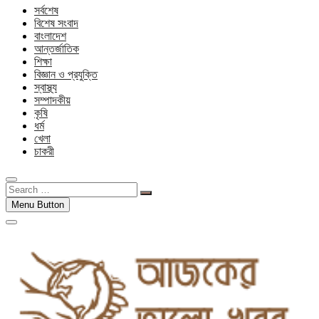
সর্বশেষ
বিশেষ সংবাদ
বাংলাদেশ
আন্তর্জাতিক
শিক্ষা
বিজ্ঞান ও প্রযুক্তি
স্বাস্থ্য
সম্পাদকীয়
কৃষি
ধর্ম
খেলা
চাকরী
Search
…
Menu Button