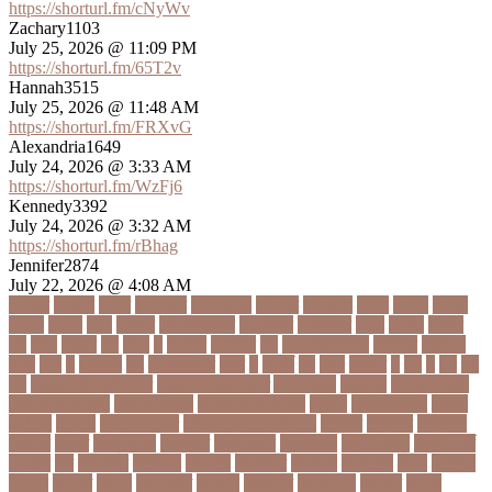
https://shorturl.fm/cNyWv
Zachary1103
July 25, 2026 @ 11:09 PM
https://shorturl.fm/65T2v
Hannah3515
July 25, 2026 @ 11:48 AM
https://shorturl.fm/FRXvG
Alexandria1649
July 24, 2026 @ 3:33 AM
https://shorturl.fm/WzFj6
Kennedy3392
July 24, 2026 @ 3:32 AM
https://shorturl.fm/rBhag
Jennifer2874
July 22, 2026 @ 4:08 AM
১ কোটি
১ ছেলে
১ লাখ
১১ হাজার
১১তম বিয়ে
১২ বছর
১ম ডোজ
২ দিন
২০২২
২০২৩
২০২৪
২০৪১
২১০
২২ বার
২৬ ফেব্রুয়ারি
৩৪ হাজার
৪ ওইকেট
৪ বল
৪০৬০
৪৩তম
৪৪
৪৪০
৪৪তম
৪৭
৪৮৩
৫
৫ গোল
৫ হাজার
৫০
৫০০ কোটি টাকা
৫৫ বছর
৫৬৫০০
৫৮৯
5G
৬
৬ উপায়
৬০
62বাংলাদেশ
৬ষষ্ঠ
৭
৭ মার্চ
৭১
৭১৩
৭ম বার
৮
৮০
৯
৯০
৯৭
৯৮
ajker valo khobor
ajkervalokhobor
All news
bangla
bangladesh
breaking news
ecommerce
education news
evaly
latest news
news
online
portal
russel viper
Thebdreport24com
অকটবর
অকতরম
অকসজন
অক্টোবর
অক্ষত
অগ্নিকাণ্ড
অগ্রগতি
অগ্রাধিকার
অঙগভঙগ
অজানা তথ্য
অজ্ঞান পার্টি
অঞচল
অট
অটরকশর
অটোপাস
অধনয়ক
অধযকষর
অধযপক
অধিনায়ক
অনক
অনচছদ
অনতক
অনতত
অননয
অনপসথত
অনমদন
অনমদনর
অনমদনহন
অনয়মর
অনযয়