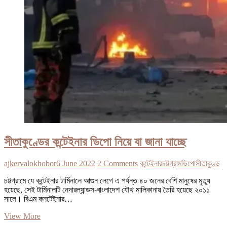
সীতাকুণ্ডের কন্টেইনার ডিপো নিয়ে যা জানা যাচ্ছে
ajkervalokhobor
6 June 2022
2 Comments
কন্টেইনার
চট্টগ্রাম
ডিপো
সীতাকুণ্ড
চট্টগ্রামে যে কন্টেইনার টার্মিনালে আগুন লেগে এ পর্যন্ত ৪০ জনের বেশি মানুষের মৃত্যু
হয়েছে, সেই টার্মিনালটি নেদারল্যান্ডস-বাংলাদেশ যৌথ মালিকানায় তৈরি হয়েছে ২০১১
সালে। বিএম কনটেইনার…
সীতাকুণ্ডের
View More
কন্টেইনার