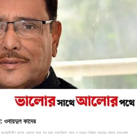
া: ওবায়দুল কাদের
আওয়ামী লীগ
আগম
ওবয়দল
কদর
কন
ঢাকা
ঢাকা বিভাগ
থকব
ন
নরবচন
নির্বাচন
সরকরর
সাভার
হসতকষপ