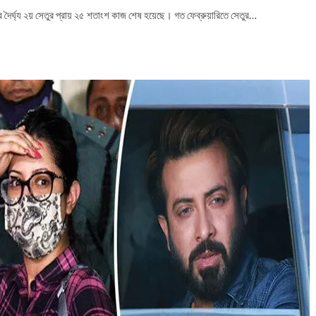
র দৈর্ঘ্য ২য় সেতুর প্রায় ২৫ শতাংশ কাজ শেষ হয়েছে। গত ফেব্রুয়ারিতে সেতুর…