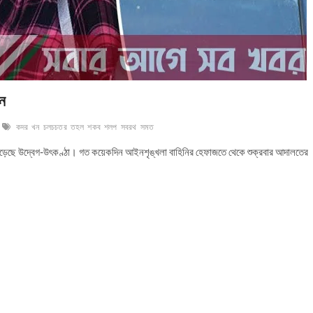
ান
কদর
খন
চলচচতর
তহল
শকব
শলপ
সবরথ
সমত
বেড়েছে উদ্বেগ-উৎকণ্ঠা। গত কয়েকদিন আইনশৃঙ্খলা বাহিনির হেফাজতে থেকে শুক্রবার আদালতের