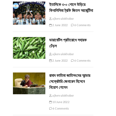
ইতালিকে ৩-০ গোলে উড়িয়ে
ফিনালিসিমা ট্রফি জিতল আর্জেন্টিনা
ajkervalokhobor
2 June 2022
6 Comments
ডায়াবেটিস প্রতিরোধে সহায়ক
ঢেঁড়স
ajkervalokhobor
2 June 2022
6 Comments
রাবাব ফাতিমা জাতিসংঘের আন্ডার
সেক্রেটারি জেনারেল হিসেবে
নিয়োগ পেলেন
ajkervalokhobor
10 June 2022
6 Comments