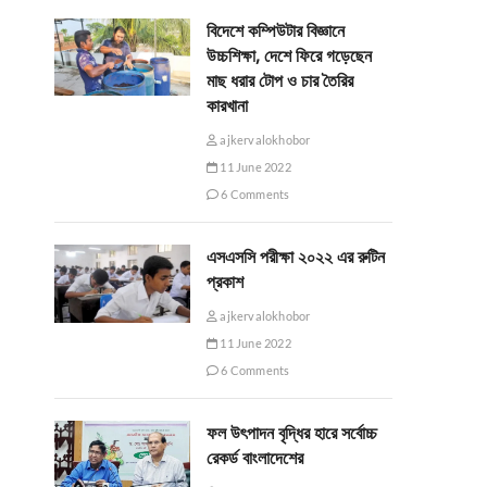
বিদেশে কম্পিউটার বিজ্ঞানে
উচ্চশিক্ষা, দেশে ফিরে গড়েছেন
মাছ ধরার টোপ ও চার তৈরির
কারখানা
ajkervalokhobor
11 June 2022
6 Comments
এসএসসি পরীক্ষা ২০২২ এর রুটিন
প্রকাশ
ajkervalokhobor
11 June 2022
6 Comments
ফল উৎপাদন বৃদ্ধির হারে সর্বোচ্চ
রেকর্ড বাংলাদেশের