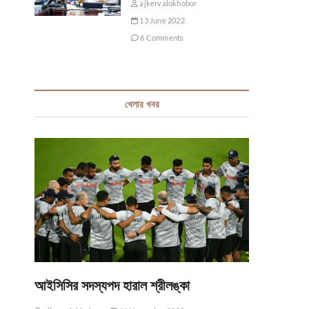
ajkervalokhobor
13 June 2022
6 Comments
খেলার খবর
আইসিসির সদস্যপদ হারাল শ্রীলঙ্কা