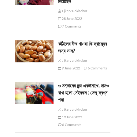
নিয়েছেন
ajkervalokhobor
28 June 2022
7 Comments
কাঁঠালের বীজ খাওয়া কি স্বাস্থ্যের
জন্য ভাল?
ajkervalokhobor
9 June 2022
6 Comments
৩ সন্তানের জন্ম একইসাথে, নামও
রাখা হলো সেইরকম : সেতু-স্বপ্ন-
পদ্মা
ajkervalokhobor
19 June 2022
6 Comments