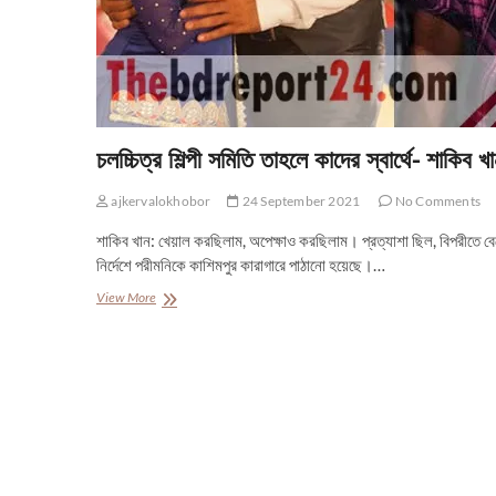
চলচ্চিত্র শিল্পী সমিতি তাহলে কাদের স্বার্থে- শাকিব খ
ajkervalokhobor
24 September 2021
No Comments
শাকিব খান: খেয়াল করছিলাম, অপেক্ষাও করছিলাম। প্রত্যাশা ছিল, বিপরীতে 
নির্দেশে পরীমনিকে কাশিমপুর কারাগারে পাঠানো হয়েছে।…
চলচ্চিত্র
View More
শিল্পী
সমিতি
তাহলে
কাদের
স্বার্থে-
শাকিব
খান