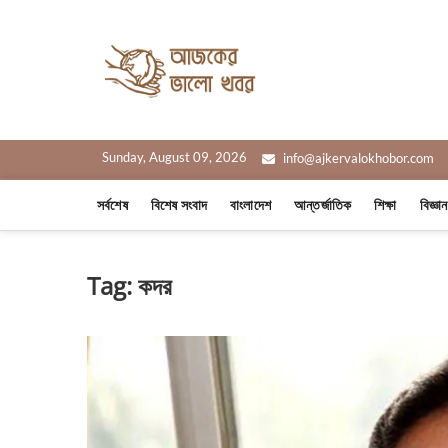
Skip
to
Ajker Valo
content
সত্যের সাথে, আপনার পাশে
Sunday, August 09, 2026
info@ajkervalokhobor.com
সর্বশেষ
বিশেষ সংবাদ
বাংলাদেশ
আন্তর্জাতিক
শিক্ষা
বিজ্ঞা
Tag:
কদর