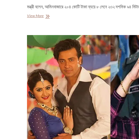
মন্ত্রী বলেন, আমিনবাজারে ২০৪ কোটি টাকা ব্যয়ে ৮ লেনে ২৩২ দশমিক ৯৪ মিটা
আগামী
View More
নির্বাচনে
সরকারের
কোনো
হস্তক্ষেপ
থাকবে
না:
ওবায়দুল
কাদের