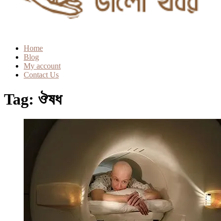
Home
Blog
My account
Contact Us
Tag:
ঔষধ