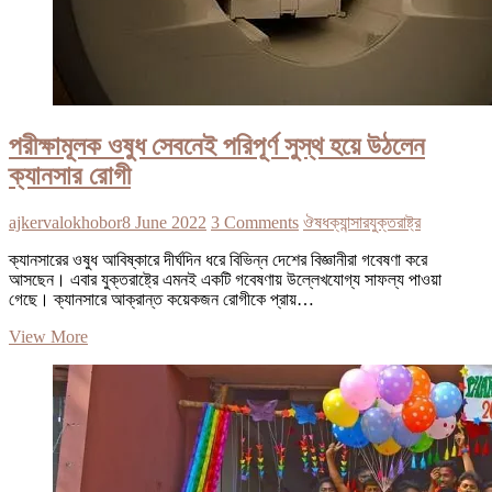
পরীক্ষামূলক ওষুধ সেবনেই পরিপূর্ণ সুস্থ হয়ে উঠলেন
ক্যানসার রোগী
ajkervalokhobor
8 June 2022
3 Comments
ঔষধ
ক্যান্সার
যুক্তরাষ্ট্র
ক্যানসারের ওষুধ আবিষ্কারে দীর্ঘদিন ধরে বিভিন্ন দেশের বিজ্ঞানীরা গবেষণা করে
আসছেন। এবার যুক্তরাষ্ট্রে এমনই একটি গবেষণায় উল্লেখযোগ্য সাফল্য পাওয়া
গেছে। ক্যানসারে আক্রান্ত কয়েকজন রোগীকে প্রায়…
পরীক্ষামূলক
View More
ওষুধ
সেবনেই
পরিপূর্ণ
সুস্থ
হয়ে
উঠলেন
ক্যানসার