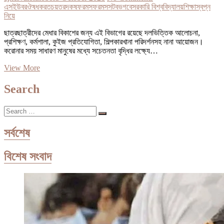
এসইউবর
ঔষধ
করত
চয়
তর
দকষ
ফরমস
ফরমসসট
বভগ
বেসরকারি বিশ্ববিদ্যালয়
শিক্ষা
স্বপ্ন
নিয়ে
ছাত্রছাত্রীদের মেধার বিকাশের জন্য এই বিভাগের রয়েছে দলভিত্তিক আলোচনা,
প্রশিক্ষণ, কর্মশালা, কুইজ প্রতিযোগিতা, শিল্পকারখানা পরিদর্শনসহ নানা আয়োজন।
করোনার সময় সাধারণ মানুষের মধ্যে সচেতনতা বৃদ্ধির লক্ষ্যে…
দক্ষ
View More
ফার্মাসিস্ট
তৈরি
Search
করতে
চায়
Search
এসইউবির
…
ফার্মাসি
বিভাগ
সর্বশেষ
বিশেষ সংবাদ