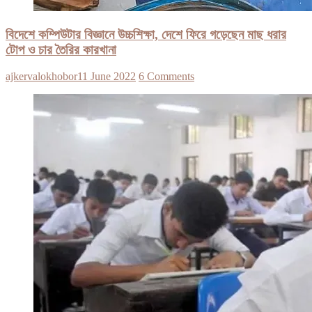
বিদেশে কম্পিউটার বিজ্ঞানে উচ্চশিক্ষা, দেশে ফিরে গড়েছেন মাছ ধরার
টোপ ও চার তৈরির কারখানা
ajkervalokhobor
11 June 2022
6 Comments