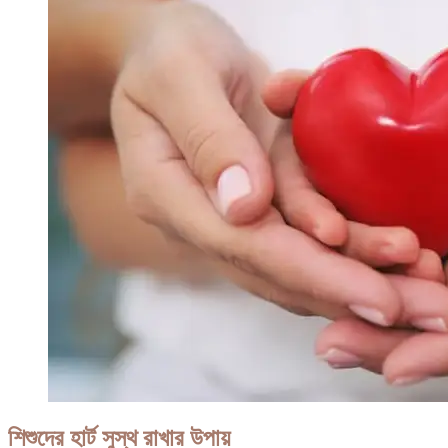
শিশুদের হার্ট সুস্থ রাখার উপায়