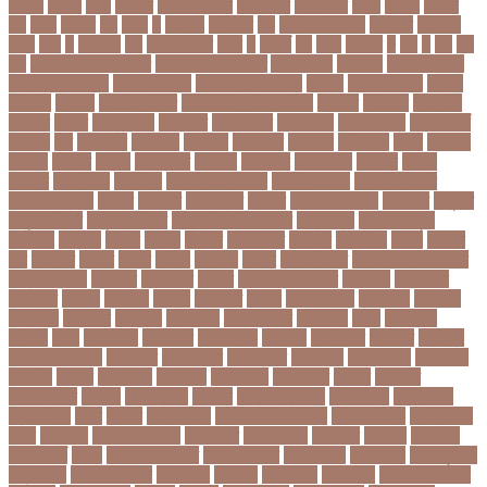
২০২৪
২০৪১
২১০
২২ বার
২৬ ফেব্রুয়ারি
৩৪ হাজার
৪ ওইকেট
৪ বল
৪০৬০
৪৩তম
৪৪
৪৪০
৪৪তম
৪৭
৪৮৩
৫
৫ গোল
৫ হাজার
৫০
৫০০ কোটি টাকা
৫৫ বছর
৫৬৫০০
৫৮৯
5G
৬
৬ উপায়
৬০
62বাংলাদেশ
৬ষষ্ঠ
৭
৭ মার্চ
৭১
৭১৩
৭ম বার
৮
৮০
৯
৯০
৯৭
৯৮
ajker valo khobor
ajkervalokhobor
All news
bangla
bangladesh
breaking news
ecommerce
education news
evaly
latest news
news
online
portal
russel viper
Thebdreport24com
অকটবর
অকতরম
অকসজন
অক্টোবর
অক্ষত
অগ্নিকাণ্ড
অগ্রগতি
অগ্রাধিকার
অঙগভঙগ
অজানা তথ্য
অজ্ঞান পার্টি
অঞচল
অট
অটরকশর
অটোপাস
অধনয়ক
অধযকষর
অধযপক
অধিনায়ক
অনক
অনচছদ
অনতক
অনতত
অননয
অনপসথত
অনমদন
অনমদনর
অনমদনহন
অনয়মর
অনযয়
অনরধব
অনরধব১৪
অনলাইন
অনলাইন কেনাকাটা
অনলাইন কোচ
অনলাইন বাজার
অনলাইন ব্যবসা
অনশণ
অনষঠত
অনিবন্ধিত
অনিয়ম
অনিয়মিত মাসিক
অনিশ্চিত
অনুমতি
অনুশীলনী পাঠ
অনুসন্ধানী পাঠ
অন্তর্বর্তীকালীন সরকার
অন্তসত্ত্বা
অন্তঃসারশূন্য
অপকষয়
অপরণয়
অপরধ
অপরপ
অপরাধ
অপসসকত
অপহরণ
অফলাইন
অফস
অফসর
অব
অবযহত
অবরত
অবরধ
অবশষ
অবসথন
অবসর
অবসরপরপত
অবসরসজনশলতচরচর
অব্যবহৃত ডাটা
অভনতর
অভনতরর
অভনব
অভবসনপরতযশদর
অভভবক
অভভবকর
অভযকত
অভযগ
অভযদয়
অভযন
অভযসত
অভিক
অভিনয় শিল্পী
অভিবাসন
অভিবাসী
অভিযোগ
অমরনদর
অমিক্রন
অযওয়রড
অযথলটকসর
অযনমশন
অযপ
অযলমনই
অযশজ
অরথ
অরথনতক
অরথনতর
অরথবণজয
অরধকই
অর্থ পাচার
অর্থনীতি
অর্থমন্ত্রী
অর্ধ-বার্ষিক পরীক্ষা
অলআউট
অলরউনডর
অলরাউন্ডার
অলিম্পিক
অলিম্পিয়াড
অলৌকিক
অশালীন
অসকর
অসকরমক
অসটরলয়
অসটরলয়য়
অসটরলয়র
অসতর
অসথরত
অসবসথযকর
অসহায়
অসি প্রদীপ
অস্কার
অস্কার ব্রুজোন
অস্ট্রেলিয়া
অস্ট্রেলিয়া
ক্রিকেট দল
অস্ত্র
অহকর
অহদজজমন
অ্যাটলেটিকো মাদ্রিদ
অ্যাথলেটিকস
অ্যানিমেশন
কিআ
অ্যাশেজ
অ্যাস্ট্রাজেনেকা
আইইউবর
আইএসআই
আইএসর
আইজপ
আইজিপি
আইডিকার্ড
আইন
আইন ও আদালত
আইন ও বিচার
আইনগরনথ
আইনমন্ত্রী
আইনশৃঙ্খলা
আইন্সটাইন
আইপডসপরথম
আইপিএল
আইপিল
আইসনশয
আইসিইউ
আইসিডিডিআরবি