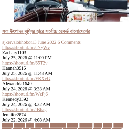
ফল উৎপাদন বৃদ্ধির হারে সর্বোচ্চ রেকর্ড বাংলাদেশের
ajkervalokhobor
13 June 2022
6 Comments
https://shorturl.fm/cNyWv
Zachary1103
July 25, 2026 @ 11:09 PM
https://shorturl.fm/65T2v
Hannah3515
July 25, 2026 @ 11:48 AM
https://shorturl.fm/FRXvG
Alexandria1649
July 24, 2026 @ 3:33 AM
https://shorturl.fm/WzFj6
Kennedy3392
July 24, 2026 @ 3:32 AM
https://shorturl.fm/rBhag
Jennifer2874
July 22, 2026 @ 4:08 AM
১ কোটি
১ ছেলে
১ লাখ
১১ হাজার
১১তম বিয়ে
১২ বছর
১ম ডোজ
২ দিন
২০২২
২০২৩