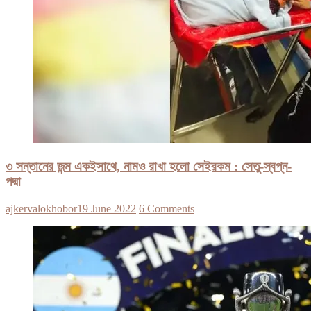
৩ সন্তানের জন্ম একইসাথে, নামও রাখা হলো সেইরকম : সেতু-স্বপ্ন-
পদ্মা
ajkervalokhobor
19 June 2022
6 Comments