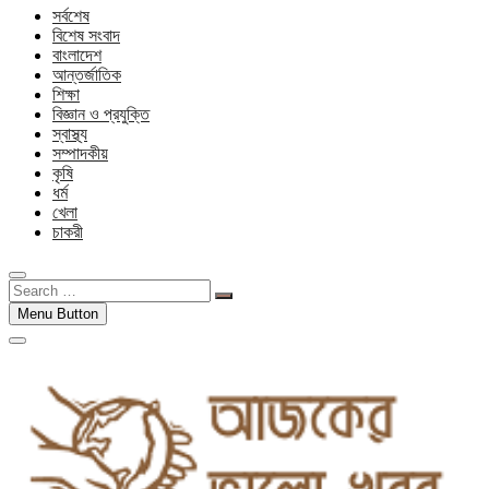
সর্বশেষ
বিশেষ সংবাদ
বাংলাদেশ
আন্তর্জাতিক
শিক্ষা
বিজ্ঞান ও প্রযুক্তি
স্বাস্থ্য
সম্পাদকীয়
কৃষি
ধর্ম
খেলা
চাকরী
Search
…
Menu Button