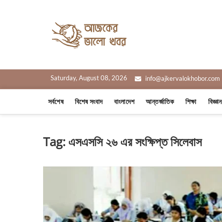
Skip
to
Ajker Valo
content
সত্যের সাথে, আপনার পাশে
Saturday, August 08, 2026
info@ajkervalokhobor.com
সর্বশেষ
বিশেষ সংবাদ
বাংলাদেশ
আন্তর্জাতিক
শিক্ষা
বিজ্ঞা
Tag:
এসএসসি ২৬ এর সংক্ষিপ্ত সিলেবাস