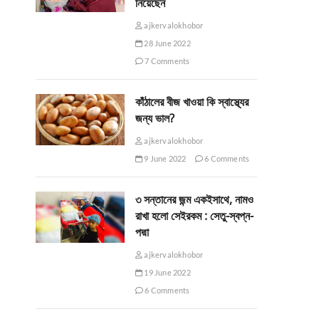
নিয়েছেন
ajkervalokhobor
28 June 2022
7 Comments
কাঁঠালের বীজ খাওয়া কি স্বাস্থ্যের
জন্য ভাল?
ajkervalokhobor
9 June 2022
6 Comments
৩ সন্তানের জন্ম একইসাথে, নামও
রাখা হলো সেইরকম : সেতু-স্বপ্ন-
পদ্মা
ajkervalokhobor
19 June 2022
6 Comments