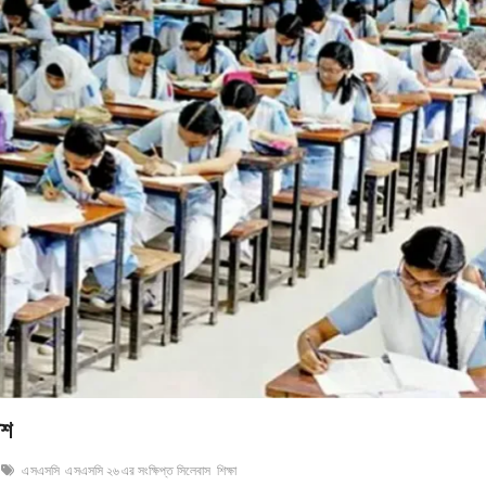
াশ
এসএসসি
এসএসসি ২৬ এর সংক্ষিপ্ত সিলেবাস
শিক্ষা