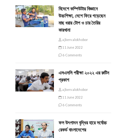
বিদেশে কম্পিউটার বিজ্ঞানে
উচ্চশিক্ষা, দেশে ফিরে গড়েছেন
মাছ ধরার টোপ ও চার তৈরির
কারখানা
ajkervalokhobor
11 June 2022
6 Comments
এসএসসি পরীক্ষা ২০২২ এর রুটিন
প্রকাশ
ajkervalokhobor
11 June 2022
6 Comments
ফল উৎপাদন বৃদ্ধির হারে সর্বোচ্চ
রেকর্ড বাংলাদেশের