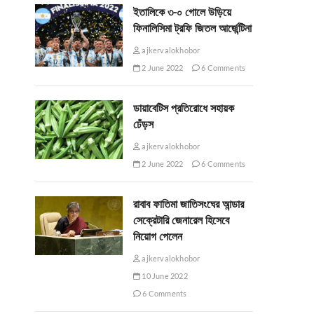
ইতালিকে ৩-০ গোলে উড়িয়ে
ফিনালিসিমা ট্রফি জিতল আর্জেন্টিনা
ajkervalokhobor
2 June 2022
6 Comments
ডায়াবেটিস প্রতিরোধে সহায়ক
ঢেঁড়স
ajkervalokhobor
2 June 2022
6 Comments
রাবাব ফাতিমা জাতিসংঘের আন্ডার
সেক্রেটারি জেনারেল হিসেবে
নিয়োগ পেলেন
ajkervalokhobor
10 June 2022
6 Comments