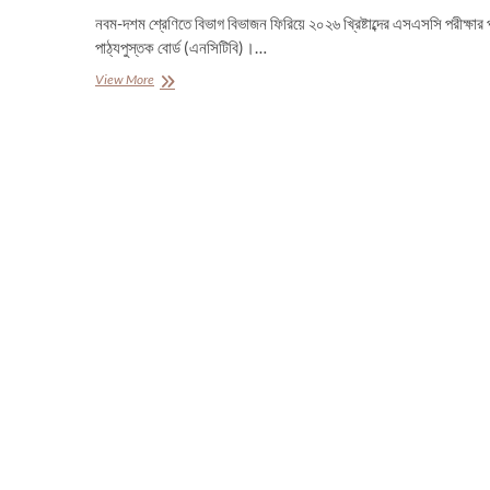
নবম-দশম শ্রেণিতে বিভাগ বিভাজন ফিরিয়ে ২০২৬ খ্রিষ্টাব্দের এসএসসি পরীক্ষার প
পাঠ্যপুস্তক বোর্ড (এনসিটিবি)।…
এসএসসি
View More
পরীক্ষা
২০২৬
এর
সংক্ষিপ্ত
সিলেবাস
প্রকাশ