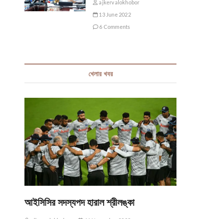
ajkervalokhobor
13 June 2022
6 Comments
খেলার খবর
আইসিসির সদস্যপদ হারাল শ্রীলঙ্কা