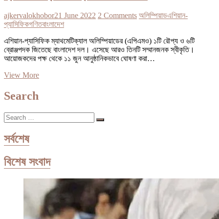
ajkervalokhobor
21 June 2022
2 Comments
অলিম্পিয়াড
এশিয়ান-
প্যাসিফিক
গণিত
বাংলাদেশ
এশিয়ান-প্যাসিফিক ম্যাথমেটিক্যাল অলিম্পিয়াডের (এপিএমও) ১টি রৌপ্য ও ৬টি
ব্রোঞ্জপদক জিতেছে বাংলাদেশ দল। এসেছে আরও তিনটি সম্মানজনক স্বীকৃতি।
আয়োজকদের পক্ষ থেকে ১১ জুন আনুষ্ঠানিকভাবে ঘোষণা করা…
বাংলাদেশ
View More
১টি
রৌপ্য
Search
আর
৬টা
Search
ব্রোঞ্জ
…
পেল
এশিয়ান-
সর্বশেষ
প্যাসিফিক
ম্যাথমেটিক্যাল
বিশেষ সংবাদ
অলিম্পিয়াডে