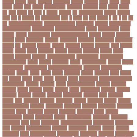
১ কোটি
১ ছেলে
১ লাখ
১১ হাজার
১১তম বিয়ে
১২ বছর
১ম ডোজ
২ দিন
২০২২
২০২৩
২০২৪
২০৪১
২১০
২২ বার
২৬ ফেব্রুয়ারি
৩৪ হাজার
৪ ওইকেট
৪ বল
৪০৬০
৪৩তম
৪৪
৪৪০
৪৪তম
৪৭
৪৮৩
৫
৫ গোল
৫ হাজার
৫০
৫০০ কোটি টাকা
৫৫ বছর
৫৬৫০০
৫৮৯
5G
৬
৬ উপায়
৬০
62বাংলাদেশ
৬ষষ্ঠ
৭
৭ মার্চ
৭১
৭১৩
৭ম বার
৮
৮০
৯
৯০
৯৭
৯৮
ajker valo khobor
ajkervalokhobor
All news
bangla
bangladesh
breaking news
ecommerce
education news
evaly
latest news
news
online
portal
russel viper
Thebdreport24com
অকটবর
অকতরম
অকসজন
অক্টোবর
অক্ষত
অগ্নিকাণ্ড
অগ্রগতি
অগ্রাধিকার
অঙগভঙগ
অজানা তথ্য
অজ্ঞান পার্টি
অঞচল
অট
অটরকশর
অটোপাস
অধনয়ক
অধযকষর
অধযপক
অধিনায়ক
অনক
অনচছদ
অনতক
অনতত
অননয
অনপসথত
অনমদন
অনমদনর
অনমদনহন
অনয়মর
অনযয়
অনরধব
অনরধব১৪
অনলাইন
অনলাইন কেনাকাটা
অনলাইন কোচ
অনলাইন বাজার
অনলাইন ব্যবসা
অনশণ
অনষঠত
অনিবন্ধিত
অনিয়ম
অনিয়মিত মাসিক
অনিশ্চিত
অনুমতি
অনুশীলনী পাঠ
অনুসন্ধানী পাঠ
অন্তর্বর্তীকালীন সরকার
অন্তসত্ত্বা
অন্তঃসারশূন্য
অপকষয়
অপরণয়
অপরধ
অপরপ
অপরাধ
অপসসকত
অপহরণ
অফলাইন
অফস
অফসর
অব
অবযহত
অবরত
অবরধ
অবশষ
অবসথন
অবসর
অবসরপরপত
অবসরসজনশলতচরচর
অব্যবহৃত ডাটা
অভনতর
অভনতরর
অভনব
অভবসনপরতযশদর
অভভবক
অভভবকর
অভযকত
অভযগ
অভযদয়
অভযন
অভযসত
অভিক
অভিনয় শিল্পী
অভিবাসন
অভিবাসী
অভিযোগ
অমরনদর
অমিক্রন
অযওয়রড
অযথলটকসর
অযনমশন
অযপ
অযলমনই
অযশজ
অরথ
অরথনতক
অরথনতর
অরথবণজয
অরধকই
অর্থ পাচার
অর্থনীতি
অর্থমন্ত্রী
অর্ধ-বার্ষিক পরীক্ষা
অলআউট
অলরউনডর
অলরাউন্ডার
অলিম্পিক
অলিম্পিয়াড
অলৌকিক
অশালীন
অসকর
অসকরমক
অসটরলয়
অসটরলয়য়
অসটরলয়র
অসতর
অসথরত
অসবসথযকর
অসহায়
অসি প্রদীপ
অস্কার
অস্কার ব্রুজোন
অস্ট্রেলিয়া
অস্ট্রেলিয়া
ক্রিকেট দল
অস্ত্র
অহকর
অহদজজমন
অ্যাটলেটিকো মাদ্রিদ
অ্যাথলেটিকস
অ্যানিমেশন
কিআ
অ্যাশেজ
অ্যাস্ট্রাজেনেকা
আইইউবর
আইএসআই
আইএসর
আইজপ
আইজিপি
আইডিকার্ড
আইন
আইন ও আদালত
আইন ও বিচার
আইনগরনথ
আইনমন্ত্রী
আইনশৃঙ্খলা