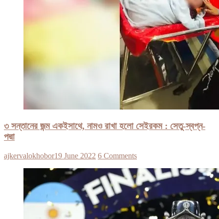
৩ সন্তানের জন্ম একইসাথে, নামও রাখা হলো সেইরকম : সেতু-স্বপ্ন-
পদ্মা
ajkervalokhobor
19 June 2022
6 Comments