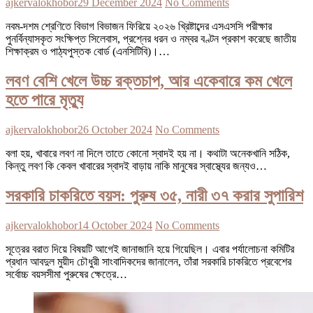
ajkervalokhobor
29 December 2024
No Comments
নবম-দশম শ্রেণিতে বিভাগ বিভাজন ফিরিয়ে ২০২৬ খ্রিষ্টাব্দের এসএসসি পরীক্ষার
পুনর্বিন্যাসকৃত সংক্ষিপ্ত সিলেবাস, প্রশ্নের ধরন ও নম্বর বণ্টন প্রকাশ করেছে জাতীয়
শিক্ষাক্রম ও পাঠ্যপুস্তক বোর্ড (এনসিটিবি)।…
লবণ বেশি খেলে উচ্চ রক্তচাপ, আর একেবারে কম খেলে
হতে পারে মৃত্যু
ajkervalokhobor
26 October 2024
No Comments
বলা হয়, খাবারে লবণ না দিলে তাতে কোনো স্বাদই হয় না। কথাটা অনেকখানি সঠিক,
কিন্তু লবণ কি কেবল খাবারের স্বাদই বাড়ায় নাকি মানুষের স্বাস্থ্যের জন্যও…
সরকারি চাকরিতে বয়স: পুরুষ ৩৫, নারী ৩৭ করার সুপারিশ
ajkervalokhobor
14 October 2024
No Comments
সূত্রের বরাত দিয়ে বিষয়টি আগেই জানাজানি হয়ে গিয়েছিল। এবার পর্যালোচনা কমিটির
প্রধান আবদুল মুয়ীদ চৌধুরী সাংবাদিকদের জানালেন, তাঁরা সরকারি চাকরিতে প্রবেশের
সর্বোচ্চ বয়সসীমা পুরুষের ক্ষেত্রে…