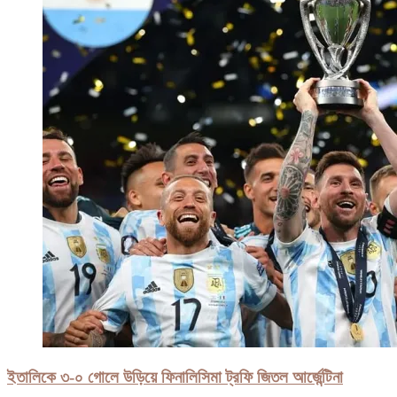
ইতালিকে ৩-০ গোলে উড়িয়ে ফিনালিসিমা ট্রফি জিতল আর্জেন্টিনা