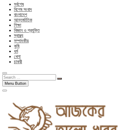
সর্বশেষ
বিশেষ সংবাদ
বাংলাদেশ
আন্তর্জাতিক
শিক্ষা
বিজ্ঞান ও প্রযুক্তি
স্বাস্থ্য
সম্পাদকীয়
কৃষি
ধর্ম
খেলা
চাকরী
Search
…
Menu Button