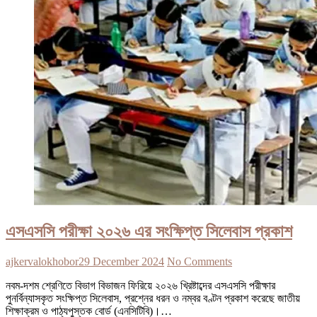
এসএসসি পরীক্ষা ২০২৬ এর সংক্ষিপ্ত সিলেবাস প্রকাশ
ajkervalokhobor
29 December 2024
No Comments
নবম-দশম শ্রেণিতে বিভাগ বিভাজন ফিরিয়ে ২০২৬ খ্রিষ্টাব্দের এসএসসি পরীক্ষার
পুনর্বিন্যাসকৃত সংক্ষিপ্ত সিলেবাস, প্রশ্নের ধরন ও নম্বর বণ্টন প্রকাশ করেছে জাতীয়
শিক্ষাক্রম ও পাঠ্যপুস্তক বোর্ড (এনসিটিবি)।…