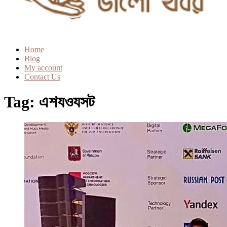
Home
Blog
My account
Contact Us
Tag:
এশযওযসট