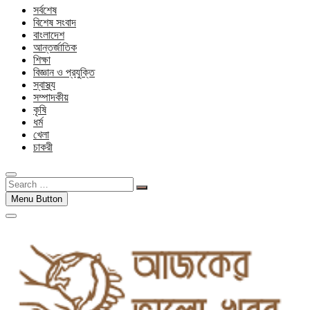
সর্বশেষ
বিশেষ সংবাদ
বাংলাদেশ
আন্তর্জাতিক
শিক্ষা
বিজ্ঞান ও প্রযুক্তি
স্বাস্থ্য
সম্পাদকীয়
কৃষি
ধর্ম
খেলা
চাকরী
Search
…
Menu Button