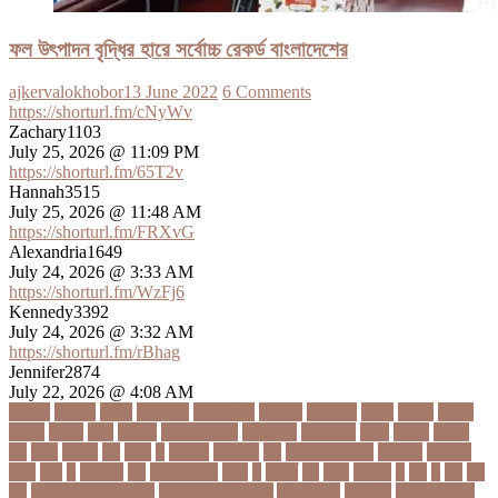
ফল উৎপাদন বৃদ্ধির হারে সর্বোচ্চ রেকর্ড বাংলাদেশের
ajkervalokhobor
13 June 2022
6 Comments
https://shorturl.fm/cNyWv
Zachary1103
July 25, 2026 @ 11:09 PM
https://shorturl.fm/65T2v
Hannah3515
July 25, 2026 @ 11:48 AM
https://shorturl.fm/FRXvG
Alexandria1649
July 24, 2026 @ 3:33 AM
https://shorturl.fm/WzFj6
Kennedy3392
July 24, 2026 @ 3:32 AM
https://shorturl.fm/rBhag
Jennifer2874
July 22, 2026 @ 4:08 AM
১ কোটি
১ ছেলে
১ লাখ
১১ হাজার
১১তম বিয়ে
১২ বছর
১ম ডোজ
২ দিন
২০২২
২০২৩
২০২৪
২০৪১
২১০
২২ বার
২৬ ফেব্রুয়ারি
৩৪ হাজার
৪ ওইকেট
৪ বল
৪০৬০
৪৩তম
৪৪
৪৪০
৪৪তম
৪৭
৪৮৩
৫
৫ গোল
৫ হাজার
৫০
৫০০ কোটি টাকা
৫৫ বছর
৫৬৫০০
৫৮৯
5G
৬
৬ উপায়
৬০
62বাংলাদেশ
৬ষষ্ঠ
৭
৭ মার্চ
৭১
৭১৩
৭ম বার
৮
৮০
৯
৯০
৯৭
৯৮
ajker valo khobor
ajkervalokhobor
All news
bangla
bangladesh