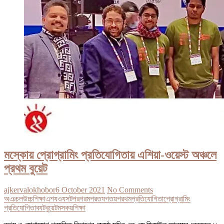
মস্কোয় প্রোগ্রামিং প্রতিযোগিতায় এশিয়া-ওয়েস্ট অঞ্চলে
প্রথম বুয়েট
ajkervalokhobor
6 October 2021
No Comments
অঞচল
উচ্চশিক্ষা
এশযওযসট
পরগরম
পরতযগতয়
পরথম
প্রতিযোগিতা
প্রোগ্রামিং
প্রতিযোগিতা
বযট
বুয়েট
মসকয়
শিক্ষা