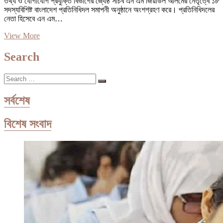
তথ্য ও যোগাযোগ প্রযুক্তি বিভাগের জ্যেষ্ঠ সচিব এন এম জিয়াউল আলমের নেতৃত্বে ১৮
সদস্যবিশিষ্ট বাংলাদেশ প্রতিনিধিদল সমাপনী অনুষ্ঠানে অংশগ্রহণ করে। প্রতিনিধিদলের
নেতা হিসেবে এন এম…
মস্কোয়
View More
প্রোগ্রামিং
প্রতিযোগিতায়
Search
এশিয়া-
ওয়েস্ট
Search
অঞ্চলে
…
প্রথম
বুয়েট
সর্বশেষ
বিশেষ সংবাদ