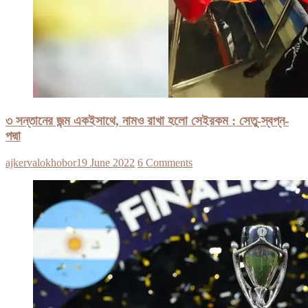
৩ সন্তানের জন্ম একইসাথে, নামও রাখা হলো সেইরকম : সেতু-স্বপ্ন-
পদ্মা
ajkervalokhobor
19 June 2022
6 Comments