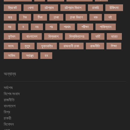
ক্রিকেট
খেলা
চট্টগ্রাম
চট্টগ্রাম বিভাগ
চাকরি
চিকিৎসা
জয়
টক
টিকা
ঢাকা
ঢাকা বিভাগ
থক
দই
দয়
ন
নয়
পর
পরথম
পরীক্ষা
পাকিস্তান
ফুটবল
বাংলাদেশ
বিশ্বকাপ
বিশ্ববিদ্যালয়
ভর্তি
ভারত
মতয
মৃত্যু
যুক্তরাষ্ট্র
রাজধানী ঢাকা
রাজনীতি
শিক্ষা
সাকিব
স্বাস্থ্য
হব
অন্যান্য
সর্বশেষ
বিশেষ সংবাদ
রাজনীতি
বাংলাদেশ
বিশ্ব
চাকরী
বিনোদন