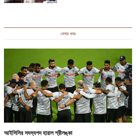
খেলার খবর
আইসিসির সদস্যপদ হারাল শ্রীলঙ্কা