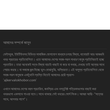
আমাদের সম্পর্কে জানুন
ফেইসবুক, ইউটিউবসহ বিভিন্ন সামাজিক যোগাযোগ মাধ্যমে চলছে মিথ্যা, বানোয়াট আর আজগুবি
খবর প্রচারের প্রতিযোগিতা। এতে আমাদের দেশের সহজ-সরল সাধারণ মানুষ প্রতিনিয়তই হচ্ছে
প্রতারিত। তারা অনেকেই সত্য-মিথ্যা যাচাই-বাছাই না করে যা শুনছে, দেখছে তাই অন্যের সাথে
শেয়ার করছে। যা সমাজে জন্ম দিচ্ছে ভুল-বোঝাবুঝি, অস্থিরতা। এই অসুস্থ প্রতিযোগিতা থেকে
সহজ-সরল মানুষকে একটুখানি স্বস্তি দিতেই আমাদের ছোট্ট প্রয়াশ-
‘ajkervalokhobor.com’
এখানে আমাদের দেশের বহুল প্রচারিত, জনপ্রিয় এবং বস্তুনিষ্ঠ পত্রিকাগুলোর বাছাই করা
খবরগুলো একসাথে পাওয়া যাবে। সাথে থাকছে সেই খবরের সোর্স লিংক। আমরা আছি- “সত্যের
সাথে, আপনার পাশে”।