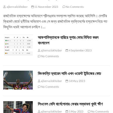
ajkervalokhobor
11 November 2023
No Comments
রাজনৈতিক হস্তক্ষেপের অভিযোগে শ্রীলঙ্কার সদস্যপদ স্থগিত করেছে আইসিসি। দেশটির
ক্রিকেট বোর্ডে দুর্নীতির অভিযোগ এবং সে জন্য রাজনৈতিক ব্যক্তিবর্গের হস্তক্ষেপ নিয়ে গত
কিছুদিন ধরেই আলোচনা চলছিল।…
আফগানিস্তানকে হারিয়ে সুপার ফোর নিশ্চিত করল
বাংলাদেশ
ajkervalokhobor
4 September 2023
No Comments
কিংবদন্তি ড্যারেন সামি এখন ওয়েস্ট ইন্ডিজের কোচ
ajkervalokhobor
14 May 2023
No Comments
লিওনেল মেসি বার্সেলোনায় ফেরার সম্ভাবনা খুবই ক্ষীণ
ajkervalokhobor
5 May 2023
No Comments