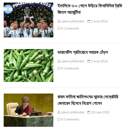
ইতালিকে ৩-০ গোলে উড়িয়ে ফিনালিসিমা ট্রফি
জিতল আর্জেন্টিনা
ajkervalokhobor
2 June 2022
6 Comments
ডায়াবেটিস প্রতিরোধে সহায়ক ঢেঁড়স
ajkervalokhobor
2 June 2022
6 Comments
রাবাব ফাতিমা জাতিসংঘের আন্ডার সেক্রেটারি
জেনারেল হিসেবে নিয়োগ পেলেন
ajkervalokhobor
10 June 2022
6 Comments