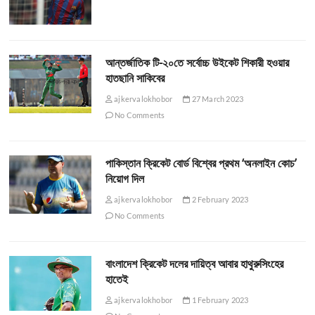
আন্তর্জাতিক টি-২০তে সর্বোচ্চ উইকেট শিকারী হওয়ার
হাতছানি সাকিবের
ajkervalokhobor
27 March 2023
No Comments
পাকিস্তান ক্রিকেট বোর্ড বিশ্বের প্রথম ‘অনলাইন কোচ’
নিয়োগ দিল
ajkervalokhobor
2 February 2023
No Comments
বাংলাদেশ ক্রিকেট দলের দায়িত্ব আবার হাথুরুসিংহের
হাতেই
ajkervalokhobor
1 February 2023