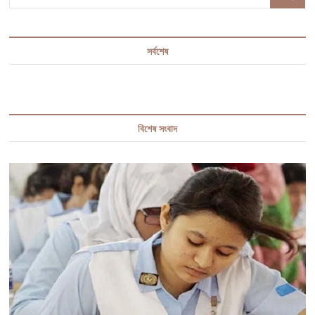
কোন
…
দলের
জন্য
হুমকিস্বরূপ
সর্বশেষ
বিশেষ সংবাদ