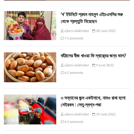
‘খ’ ইউনিটে প্রথম নাহনুল এইচএসসির শুরু
থেকে প্রস্তুতি নিয়েছেন
ajkervalokhobor
28 June 2022
7 Comments
কাঁঠালের বীজ খাওয়া কি স্বাস্থ্যের জন্য ভাল?
ajkervalokhobor
9 June 2022
6 Comments
৩ সন্তানের জন্ম একইসাথে, নামও রাখা হলো
সেইরকম : সেতু-স্বপ্ন-পদ্মা
ajkervalokhobor
19 June 2022
6 Comments