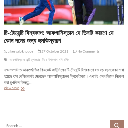
টি-টোয়েন্টি বিশ্বকাপ: আফগানিস্তান যে তিনটি কারণে যে
কোন দলের জন্য হুমকিস্বরূপ
ajkervalokhobor
27 October 2021
No Comments
আফগানিস্তান
এন্ডিফ্লাওয়ার
টি২০ বিশ্বকাপ
নবি
রশিদ
এখনও পর্যন্ত আন্তর্জাতিক ক্রিকেট কাউন্সিলের টি-টোয়েন্টি বিশ্বকাপে যত বড় বড় ছক্কা মারা
হয়েছে তার বেশিরভাগই মেরেছেন আফগানিস্তানের ক্রিকেটাররা। এখনই এসব হিসেব নিকেশ
করা মুশকিল কিন্তু…
টি-
View More
টোয়েন্টি
বিশ্বকাপ:
আফগানিস্তান
যে
তিনটি
কারণে
Search
যে