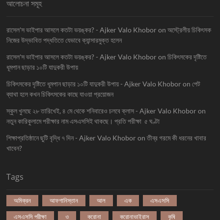
আলোচনা সমূহ
রাসেল'স ভাইপার আসলে কতটা ভয়ঙ্কর? - Ajker Valo Khobor
on
অস্ট্রেলীয় চিকিৎসক
নিজের উদ্ভাবিত পদ্ধতিতে যেভাবে ক্যান্সারমুক্ত হলেন
রাসেল'স ভাইপার আসলে কতটা ভয়ঙ্কর? - Ajker Valo Khobor
on
চিকিৎসকের দৃষ্টিতে
ধূমপান ছাড়ার ১০টি যাদুকরী উপায়
চিকিৎসকের দৃষ্টিতে ধূমপান ছাড়ার ১০টি যাদুকরী উপায় - Ajker Valo Khobor
on
পেট
ব্যাথা হলে কখন চিকিৎসকের কাছে যাওয়া প্রয়োজন
স্কুল খুলছে ২৮ তারিখেই, ৪ মে থেকে শনিবারেও চলবে ক্লাস - Ajker Valo Khobor
on
নতুন কারিকুলামে পরীক্ষার নাম এসএসসিই থাকছে। প্রতি পরীক্ষা ৫ ঘণ্টা
শিক্ষাপ্রতিষ্ঠানে ছুটি বৃদ্ধি ৭ দিন - Ajker Valo Khobor
on
তীব্র গরমে কী ধরনের খাবার
খাবেন?
Tags
অমিক্রন
আফগানিস্তান
আল
এক
এসএসসি
এসএসসি পরীক্ষা
ও
করোনা
করোনাভাইরাস
কৃষি