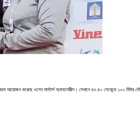
্রথম আয়োজন করেছে ওপেন মাস্টার্স অ্যাথলেটিক্স। সেখানে ৪৫.৪০ সেকেন্ডে ১০০ মিটার দ