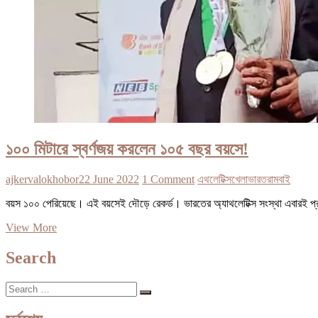
১০০ মিটারে স্বর্ণজয় করলেন ১০৫ বছর বয়সে!
ajkervalokhobor
22 June 2022
1 Comment
এথলেটিক্স
খেলা
ভারত
রামবাই
বয়স ১০০ পেরিয়েছে। এই বয়সেই দৌড়ে রেকর্ড। ভারতের অ্যাথলেটিক্স সংস্থা এবারই প
১০০
View More
মিটারে
স্বর্ণজয়
Search
করলেন
১০৫
Search
বছর
…
বয়সে!