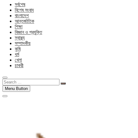
সর্বশেষ
বিশেষ সংবাদ
বাংলাদেশ
আন্তর্জাতিক
শিক্ষা
বিজ্ঞান ও প্রযুক্তি
স্বাস্থ্য
সম্পাদকীয়
কৃষি
ধর্ম
খেলা
চাকরী
Search
…
Menu Button