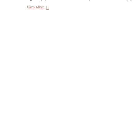
একুশের
View More
গ্রন্থমেলায়
আইন
গবেষক
সিরাজ
প্রামাণিক’র
৩৩
তম
আইনগ্রন্থ
‘আইনি
ভাষ্য’