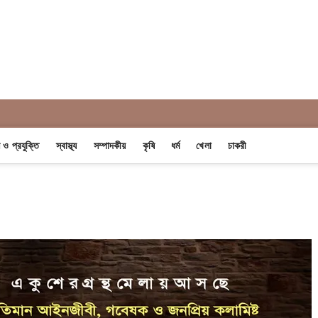
 Khobor
ন ও প্রযুক্তি
স্বাস্থ্য
সম্পাদকীয়
কৃষি
ধর্ম
খেলা
চাকরী