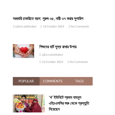
সরকারি চাকরিতে বয়স: পুরুষ ৩৫, নারী ৩৭ করার সুপারিশ
ajkervalokhobor
14 October 2024
No Comments
শিশুদের হার্ট সুস্থ রাখার উপায়
ajkervalokhobor
12 October 2024
No Comments
POPULAR
COMMENTS
TAGS
‘খ’ ইউনিটে প্রথম নাহনুল
এইচএসসির শুরু থেকে প্রস্তুতি
নিয়েছেন