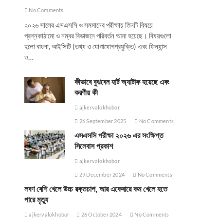
No Comments
২০২৬ সালের এসএসসি ও সমমানের পরীক্ষায় তিনটি বিষয়ে
প্রশ্নকাঠামো ও নম্বর বিভাজনে পরিবর্তন আনা হয়েছে। বিষয়গুলো
হলো বাংলা, আইসিটি (তথ্য ও যোগাযোগপ্রযুক্তি) এবং ফিন্যান্স
ও…
কীভাবে বুঝবেন হার্ট অ্যাটাক হয়েছে এবং
করণীয় কী
ajkervalokhobor
26 September 2025
No Comments
এসএসসি পরীক্ষা ২০২৬ এর সংক্ষিপ্ত
সিলেবাস প্রকাশ
ajkervalokhobor
29 December 2024
No Comments
লবণ বেশি খেলে উচ্চ রক্তচাপ, আর একেবারে কম খেলে হতে
পারে মৃত্যু
ajkervalokhobor
26 October 2024
No Comments