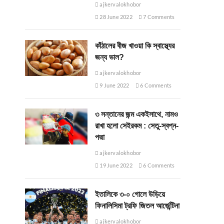
ajkervalokhobor
28 June 2022
7 Comments
কাঁঠালের বীজ খাওয়া কি স্বাস্থ্যের
জন্য ভাল?
ajkervalokhobor
9 June 2022
6 Comments
৩ সন্তানের জন্ম একইসাথে, নামও
রাখা হলো সেইরকম : সেতু-স্বপ্ন-
পদ্মা
ajkervalokhobor
19 June 2022
6 Comments
ইতালিকে ৩-০ গোলে উড়িয়ে
ফিনালিসিমা ট্রফি জিতল আর্জেন্টিনা
ajkervalokhobor