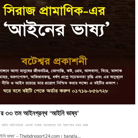
ক’র ৩৩ তম আইনগ্রন্থ ‘আইনি ভাষ্য’
আইন
আইনগরনথ
একশর
গবষক
গরনথমলয়
তম
পরমণকর
ভষয়
সরজ
্থ ‘আইনি ভাষ্য’ – Thebdreport24.com। bangla…