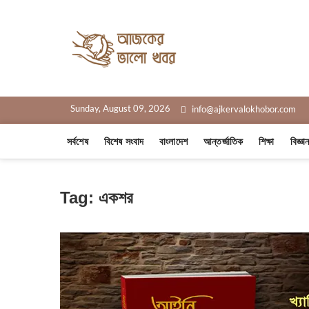
Skip
to
content
Ajker Valo
সত্যের সাথে, আপনার পাশে
Sunday, August 09, 2026
info@ajkervalokhobor.com
সর্বশেষ
বিশেষ সংবাদ
বাংলাদেশ
আন্তর্জাতিক
শিক্ষা
বিজ্ঞা
Tag:
একশর