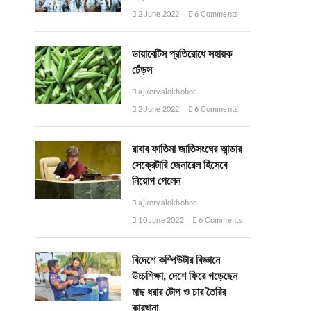
2 June 2022
6 Comments
ডায়াবেটিস প্রতিরোধে সহায়ক
ঢেঁড়স
ajkervalokhobor
2 June 2022
6 Comments
রাবাব ফাতিমা জাতিসংঘের আন্ডার
সেক্রেটারি জেনারেল হিসেবে
নিয়োগ পেলেন
ajkervalokhobor
10 June 2022
6 Comments
বিদেশে কম্পিউটার বিজ্ঞানে
উচ্চশিক্ষা, দেশে ফিরে গড়েছেন
মাছ ধরার টোপ ও চার তৈরির
কারখানা