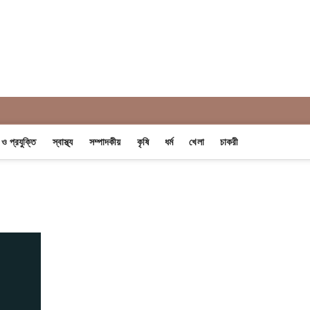
 Khobor
ন ও প্রযুক্তি
স্বাস্থ্য
সম্পাদকীয়
কৃষি
ধর্ম
খেলা
চাকরী