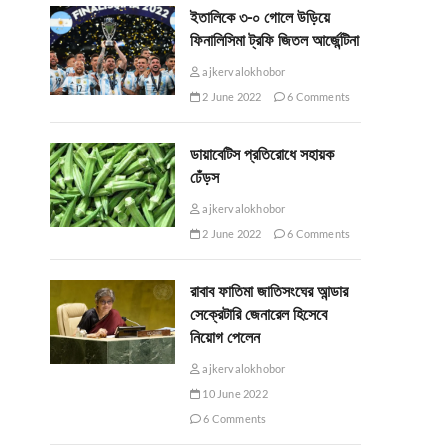
ইতালিকে ৩-০ গোলে উড়িয়ে
ফিনালিসিমা ট্রফি জিতল আর্জেন্টিনা
ajkervalokhobor
2 June 2022
6 Comments
ডায়াবেটিস প্রতিরোধে সহায়ক
ঢেঁড়স
ajkervalokhobor
2 June 2022
6 Comments
রাবাব ফাতিমা জাতিসংঘের আন্ডার
সেক্রেটারি জেনারেল হিসেবে
নিয়োগ পেলেন
ajkervalokhobor
10 June 2022
6 Comments