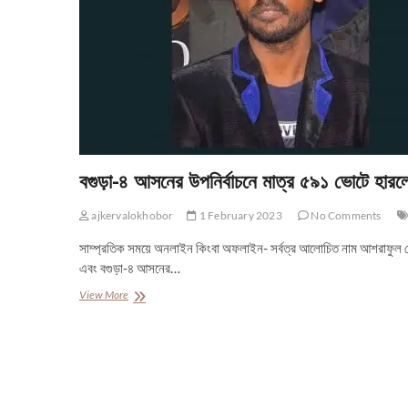
বগুড়া-৪ আসনের উপনির্বাচনে মাত্র ৫৯১ ভোটে হার
ajkervalokhobor
1 February 2023
No Comments
সাম্প্রতিক সময়ে অনলাইন কিংবা অফলাইন- সর্বত্র আলোচিত নাম আশরাফুল
এবং বগুড়া-৪ আসনের…
বগুড়া-৪
View More
আসনের
উপনির্বাচনে
মাত্র
৫৯১
ভোটে
হারলেন