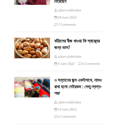
নিয়েছেন
ajkervalokhobor
28 June 2022
7 Comments
কাঁঠালের বীজ খাওয়া কি স্বাস্থ্যের
জন্য ভাল?
ajkervalokhobor
9 June 2022
6 Comments
৩ সন্তানের জন্ম একইসাথে, নামও
রাখা হলো সেইরকম : সেতু-স্বপ্ন-
পদ্মা
ajkervalokhobor
19 June 2022
6 Comments