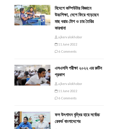
বিদেশে কম্পিউটার বিজ্ঞানে
উচ্চশিক্ষা, দেশে ফিরে গড়েছেন
মাছ ধরার টোপ ও চার তৈরির
কারখানা
ajkervalokhobor
11 June 2022
6 Comments
এসএসসি পরীক্ষা ২০২২ এর রুটিন
প্রকাশ
ajkervalokhobor
11 June 2022
6 Comments
ফল উৎপাদন বৃদ্ধির হারে সর্বোচ্চ
রেকর্ড বাংলাদেশের