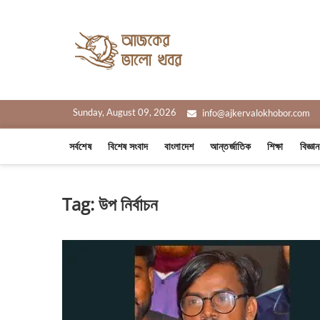
Skip
to
Ajker Valo
content
সত্যের সাথে, আপনার পাশে
Sunday, August 09, 2026
info@ajkervalokhobor.com
সর্বশেষ
বিশেষ সংবাদ
বাংলাদেশ
আন্তর্জাতিক
শিক্ষা
বিজ্ঞা
Tag:
উপ নির্বাচন