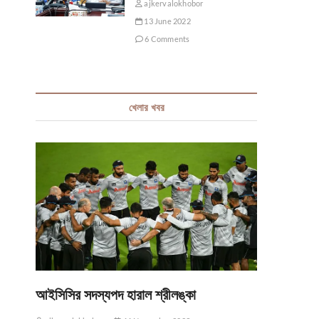
ajkervalokhobor
13 June 2022
6 Comments
খেলার খবর
আইসিসির সদস্যপদ হারাল শ্রীলঙ্কা