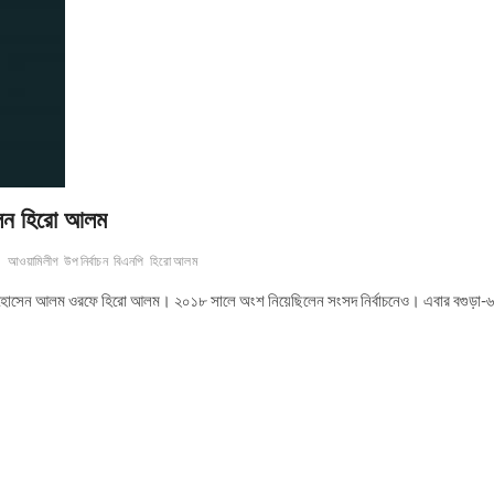
লেন হিরো আলম
আওয়ামিলীগ
উপ নির্বাচন
বিএনপি
হিরো আলম
 হোসেন আলম ওরফে হিরো আলম। ২০১৮ সালে অংশ নিয়েছিলেন সংসদ নির্বাচনেও। এবার বগুড়া-৬