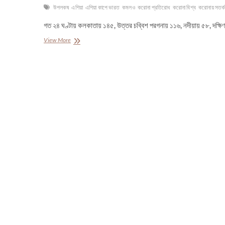
উপলকষ
এশিয়া
এশিয়া কাপে ভারত
কমলও
করোনা প্রতিরোধ
করোনা বিশ্ব
করোনায় সতর্
গত ২৪ ঘণ্টায় কলকাতায় ১৪৫, উত্তর চব্বিশ পরগনায় ১১৬, নদীয়ায় ৫৮, দক্ষ
সংক্রমণ
View More
কমলেও
পূজা
উপলক্ষে
পশ্চিমবঙ্গে
সতর্কতা