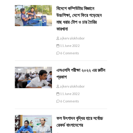
বিদেশে কম্পিউটার বিজ্ঞানে
উচ্চশিক্ষা, দেশে ফিরে গড়েছেন
মাছ ধরার টোপ ও চার তৈরির
কারখানা
ajkervalokhobor
11 June 2022
6 Comments
এসএসসি পরীক্ষা ২০২২ এর রুটিন
প্রকাশ
ajkervalokhobor
11 June 2022
6 Comments
ফল উৎপাদন বৃদ্ধির হারে সর্বোচ্চ
রেকর্ড বাংলাদেশের