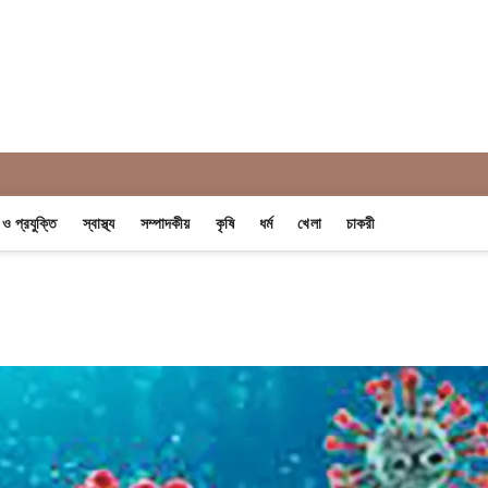
 Khobor
ন ও প্রযুক্তি
স্বাস্থ্য
সম্পাদকীয়
কৃষি
ধর্ম
খেলা
চাকরী