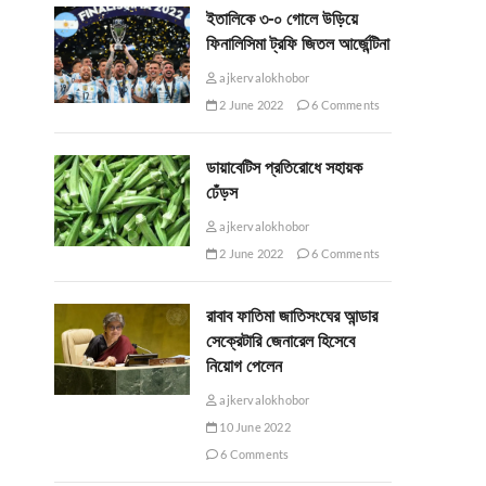
ইতালিকে ৩-০ গোলে উড়িয়ে
ফিনালিসিমা ট্রফি জিতল আর্জেন্টিনা
ajkervalokhobor
2 June 2022
6 Comments
ডায়াবেটিস প্রতিরোধে সহায়ক
ঢেঁড়স
ajkervalokhobor
2 June 2022
6 Comments
রাবাব ফাতিমা জাতিসংঘের আন্ডার
সেক্রেটারি জেনারেল হিসেবে
নিয়োগ পেলেন
ajkervalokhobor
10 June 2022
6 Comments