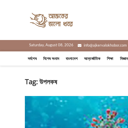
Skip
to
Ajker Valo
content
সত্যের সাথে, আপনার পাশে
Saturday, August 08, 2026
info@ajkervalokhobor.com
সর্বশেষ
বিশেষ সংবাদ
বাংলাদেশ
আন্তর্জাতিক
শিক্ষা
বিজ্ঞা
Tag:
উপলকষ