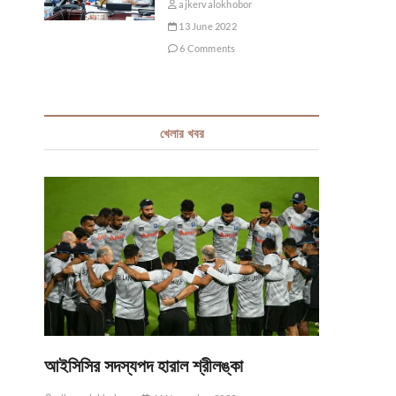
ajkervalokhobor
13 June 2022
6 Comments
খেলার খবর
আইসিসির সদস্যপদ হারাল শ্রীলঙ্কা