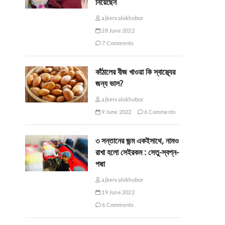
নিয়েছেন
ajkervalokhobor
28 June 2022
7 Comments
কাঁঠালের বীজ খাওয়া কি স্বাস্থ্যের
জন্য ভাল?
ajkervalokhobor
9 June 2022
6 Comments
৩ সন্তানের জন্ম একইসাথে, নামও
রাখা হলো সেইরকম : সেতু-স্বপ্ন-
পদ্মা
ajkervalokhobor
19 June 2022
6 Comments