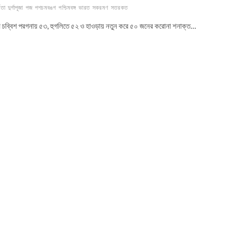
কতা
দুর্গাপূজা
পজ
পশচমবঙগ
পশ্চিমবঙ্গ
ভারত
সকরমণ
সতরকত
িণ চব্বিশ পরগনায় ৫৩, হুগলিতে ৫২ ও হাওড়ায় নতুন করে ৫০ জনের করোনা শনাক্ত…